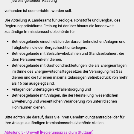
jeweils geltenden Fassung
Volkshochschule
vorhanden ist oder errichtet werden soll.
Soziale Einrichtungen
Die Abteilung 9, Landesamt für Geologie, Rohstoffe und Bergbau des
Regierungspräsidiums Freiburg ist darüber hinaus die landesweit
Kirchen
zuständige Immissionsschutzbehörde für
Betriebsgelände einschließlich der darauf befindlichen Anlagen und
Lokale Agenda
Tätigkeiten, die der Bergaufsicht unterliegen,
Betriebsgelände mit Seilschwebebahnen und Standseilbahnen, die
Jugendhaus
dem Personenverkehr dienen,
Betriebsgelände mit Gashochdruckleitungen, die als Energieanlagen
im Sinne des Energiewirtschaftsgesetzes der Versorgung mit Gas
Fachteam Jugend
dienen und die für einen maximal zulässigen Betriebsdruck von mehr
als 16 bar ausgelegt sind,
Kinder- und
Anlagen der untertägigen Abfallentsorgung und
Familienzentrum
Betriebsgelände mit Anlagen, die der Herstellung, wesentlichen
Erweiterung und wesentlichen Veränderung von unterirdischen
Hohlräumen dienen.
Stadtwerke
Bitte achten Sie darauf, dass Sie Ihren Genehmigungsantrag bei der für
Suenergie
Ihre Anlage zuständigen Immissionsschutzbehörde stellen.
Abteilung 5 - Umwelt [Regierungspräsidium Stuttgart]