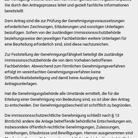
Veranstaltungen
Sie durch den Antragsprozess leitet und gezielt fachliche Informationen
bereitstellt
.
Stadtfest
Dem Antrag sind die zur Prüfung der Genehmigungsvoraussetzungen
erforderlichen Zeichnungen, Erläuterungen und sonstigen Unterlagen
Ostermarkt
beizufügen. Sofern von der zuständigen Immissionsschutzbehörde
beziehungsweise den jeweiligen Fachbehörden weitere Unterlagen für
eine Beurteilung erforderlich sind, sind diese nachzureichen.
Einrichtungen
Zur Feststellung der Genehmigungsfähigkeit beteiligt die zuständige
Hallenbad
Immissionsschutzbehörde die
von dem Vorhaben betroffenen
Fachbehörden
.
Abweichend zum förmlichen Genehmigungsverfahren
erfolgt im vereinfachten Genehmigungsverfahren keine
Stadtbücherei
Öffentlichkeitsbeteiligung und damit keine Auslegung der
Antragsunterlagen.
Stadtarchiv
Hat die Genehmigungsbehörde alle Umstände ermittelt, die für die
Erteilung einer Genehmigung von Bedeutung sind, so ist über den Antrag
Zehntscheuer
zu entscheiden. Der Genehmigungsbescheid ist schriftlich zu begründen.
Die immissionsschutzrechtliche Genehmigung schließt nach § 13
Bürgerhaus
BImSchG andere die Anlage betreffende behördliche Entscheidungen ein,
insbesondere öffentlich-rechtliche Genehmigungen, Zulassungen,
Kulturhalle
Verleihungen, Erlaubnisse und Bewilligungen. Hiervon ausgenommen sind