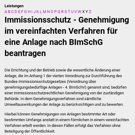
Leistungen
A
B
C
D
E
F
G
H
I
J
K
L
M
N
O
P
Q
R
S
T
U
V
W
X
Y
Z
Stadtverwaltung
Immissionsschutz - Genehmigung
Ansprechpartner
im vereinfachten Verfahren für
eine Anlage nach BImSchG
Behördenwegweiser
beantragen
Stellenangebote
Kontakt
Die Errichtung und der Betrieb sowie die wesentliche Änderung einer
Anlage, die im Anhang 1 der vierten Verordnung zur Durchführung des
Bundes-Immissionsschutzgesetzes (Verordnung über
Veröffentlichungen
genehmigungsbedürftige Anlagen - 4. BImSchV) genannt sind, bedürfen
einer immissionsschutzrechtlichen Genehmigung von der zuständigen
Ortsrecht
Behörde.
In dem Genehmigungsverfahren sind sämtliche
Umweltauswirkungen der Anlage zu berücksichtigen und zu bewerten.
FNP / Bebauungspläne
Hierbei können Genehmigungen von Anlagen bestimmter Art oder
bestimmten Umfangs anstatt in einem förmlichen in einem vereinfachten
Wahlen
Verfahren erteilt werden. In diesen Fällen erfolgt das Verfahren ohne
Beteiligung der Öffentlichkeit.