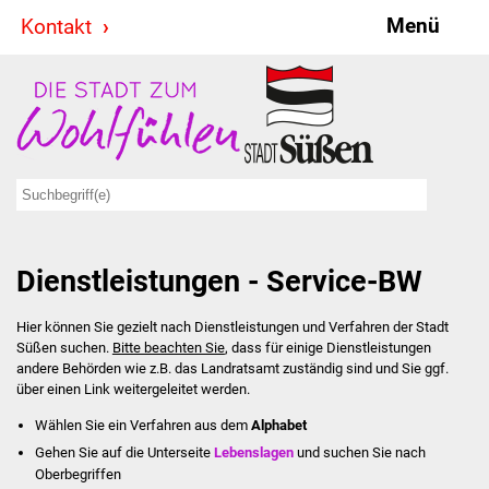
Menü
Kontakt
Stadt & Politik
Bürgermeister
Reden
Gemeinderat
Dienstleistungen - Service-BW
Ausschüsse
Hier können Sie gezielt nach Dienstleistungen und Verfahren der Stadt
Ratsinformationssystem
Süßen suchen.
Bitte beachten Sie
, dass für einige Dienstleistungen
andere Behörden wie z.B. das Landratsamt zuständig sind und Sie ggf.
Jugendbeirat
über einen Link weitergeleitet werden.
Wählen Sie ein Verfahren aus dem
Alphabet
Summerrockfestival
Gehen Sie auf die Unterseite
Lebenslagen
und suchen Sie nach
Oberbegriffen
Hallenbadparty