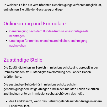
Stadtinfo
In welchen Fällen ein vereinfachtes Genehmigungsverfahren möglich ist,
entnehmen Sie bitte der Gesetzesgrundlage.
Jubiläumsjahr 2021
Onlineantrag und Formulare
Partnerstädte
Genehmigung nach dem Bundes-Immissionsschutzgesetz
beantragen
Projekte
Unterlagen für Immissionsschutzrechtliche Genehmigung
nachreichen
Schulentwicklung Bizet
Zuständige Stelle
Sanierung Hallenbad
Die Zuständigkeiten im Bereich Immissionsschutz sind geregelt in der
Sanierung Bizethalle
Immissionsschutz-Zuständigkeitsverordnung des Landes Baden-
Württemberg.
Ortsentwicklung
Die zuständige Behörde für immissionsschutzrechtlich
genehmigungsbedürftige Anlagen sind in den meisten Fällen die örtlich
Presse
zuständigen unteren Immissionsschutzbehörden, das heißt
das Landratsamt, wenn das Betriebsgelände mit der Anlage in einem
Bürger & Service
Landkreis liegt,