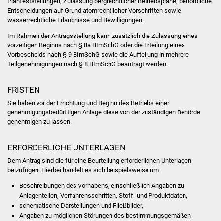
Planfeststellungen, Zulassung bergrechtlicher Betriebspläne, behördliche
Entscheidungen auf Grund atomrechtlicher Vorschriften sowie
Vereine und Parteien
wasserrechtliche Erlaubnisse und Bewilligungen.
Im Rahmen der Antragsstellung kann zusätzlich die Zulassung eines
Selbsteintrag Vereine
vorzeitigen Beginns nach § 8a BImSchG oder die Erteilung eines
Vorbescheids nach § 9 BImSchG sowie die Aufteilung in mehrere
Beirat Süßener Vereine
Teilgenehmigungen nach § 8 BImSchG beantragt werden.
Sportanlagen
FRISTEN
Sie haben
vor
der
Errichtung und
Beginn des
Betrieb
s
einer
Tourismus
genehmigungsbedürftigen
Anlage diese von der zuständigen Behörde
genehmigen zu lassen.
Erlebnisregion
Schwäbischer Albtrauf
ERFORDERLICHE UNTERLAGEN
Dem Antrag sind die für eine Beurteilung erforderlichen Unterlagen
Route der
beizufügen. Hierbei handelt es sich beispielsweise um
Industriekultur
Beschreibungen des Vorhabens, einschließlich Angaben zu
Anlagenteilen, Verfahrensschritten, Stoff- und Produktdaten,
Lebenslagen
schematische Darstellungen und Fließbilder,
Angaben zu möglichen Störungen des bestimmungsgemäßen