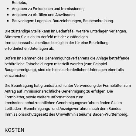
Senioren
Betriebs,
Angaben zu Emissionen und Immissionen,
Angaben zu Abfällen und Abwässern,
Stadtseniorenrat
Bauvorlagen: Lageplan, Bauzeichnungen, Baubeschreibung.
Sommerwochen für
Die zuständige Stelle kann im Bedarfsfall weitere Unterlagen verlangen.
Ältere
Stimmen Sie sich im Vorfeld mit der zuständigen
Immissionsschutzbehörde bezüglich der für eine Beurteilung
erforderlichen Unterlagen ab.
Seniorenwohn- und
Sofern im Rahmen des Genehmigungsverfahrens die Anlage betreffende
Pflegeheim
behördliche Entscheidungen miterteilt werden (zum Beispiel
Baugenehmigung), sind die hierzu erforderlichen Unterlagen ebenfalls
Familien
einzureichen.
Die Beantragung hat grundsätzlich unter Verwendung der Formblätter zum
Familientreff
Antrag auf immissionsrechtliche Genehmigung zu erfolgen.
Die
Formblätter, sowie weitere Informationen zum
Kinder und Jugendliche
immissionsschutzrechtlichen Genehmigungsverfahren finden Sie im
Leitfaden - Genehmigungs- und Anzeigeverfahren nach dem Bundes-
Immissionsschutzgesetz
des Umweltministeriums Baden-Württemberg.
Schülerferienprogramm
KOSTEN
Migration und Integration