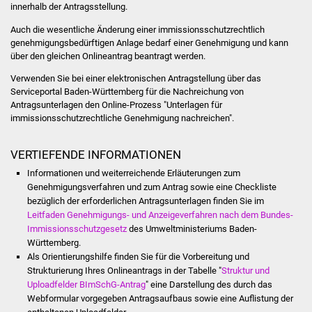
innerhalb der Antragsstellung.
IKG Auen
Auch die wesentliche Änderung einer immissionsschutzrechtlich
genehmigungsbedürftigen Anlage bedarf einer Genehmigung und kann
Ausschreibungen
über den gleichen Onlineantrag beantragt werden.
Verwenden Sie bei einer elektronischen Antragstellung über das
Öffentliche
Serviceportal Baden-Württemberg für die Nachreichung von
Ausschreibung
Antragsunterlagen den Online-Prozess "Unterlagen für
immissionsschutzrechtliche Genehmigung nachreichen".
Europaweite
Ausschreibung
VERTIEFENDE INFORMATIONEN
Informationen und weiterreichende Erläuterungen zum
Beschränkte
Genehmigungsverfahren und zum Antrag sowie eine Checkliste
Ausschreibung
bezüglich der erforderlichen Antragsunterlagen finden Sie im
Leitfaden Genehmigungs- und Anzeigeverfahren nach dem Bundes-
Immissionsschutzgesetz
des Umweltministeriums Baden-
Freihändige Vergabe
Württemberg.
Als Orientierungshilfe finden Sie für die Vorbereitung und
Gewerbeverzeichnis
Strukturierung Ihres Onlineantrags in der Tabelle "
Struktur und
Uploadfelder BImSchG-Antrag
" eine Darstellung des durch das
Gewerbe - Selbsteintrag
Webformular vorgegeben Antragsaufbaus sowie eine Auflistung der