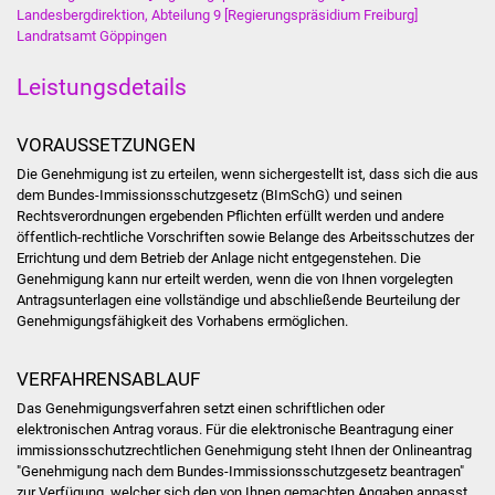
NETZMonitor
Landesbergdirektion, Abteilung 9 [Regierungspräsidium Freiburg]
Landratsamt Göppingen
Gesundheit und Notfall
Leistungsdetails
Ärzte und Apotheken
VORAUSSETZUNGEN
Pflege von Angehörigen
Die Genehmigung ist zu erteilen, wenn sichergestellt ist, dass sich die aus
dem Bundes-Immissionsschutzgesetz (BImSchG) und seinen
Hitzewarnung / UV-
Rechtsverordnungen ergebenden Pflichten erfüllt werden und andere
öffentlich-rechtliche Vorschriften sowie Belange des Arbeitsschutzes der
Index
Errichtung und dem Betrieb der Anlage nicht entgegenstehen.
Die
Genehmigung kann nur erteilt werden, wenn die von Ihnen vorgelegten
ÖPNV
Antragsunterlagen eine vollständige und abschließende Beurteilung der
Genehmigungsfähigkeit des Vorhabens ermöglichen.
Bürgerbus (MOBS)
VERFAHRENSABLAUF
Abfall und Entsorgung
Das Genehmigungsverfahren setzt einen schriftlichen oder
elektronischen Antrag voraus.
Für die elektronische Beantragung einer
Kultur & Freizeit
immissionsschutzrechtlichen Genehmigung steht Ihnen der
Onlineantrag
"Genehmigung nach dem Bundes-Immissionsschutzgesetz beantragen"
zur Verfügung, welcher sich den von Ihnen gemachten Angaben anpasst,