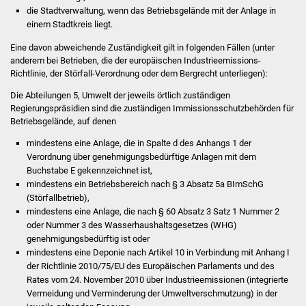
die Stadtverwaltung, wenn das Betriebsgelände mit der Anlage in
Was erledige ich wo
einem Stadtkreis liegt.
Eine davon abweichende Zuständigkeit gilt in folgenden Fällen (unter
Dienstleistungen
anderem bei Betrieben, die der europäischen Industrieemissions-
Richtlinie, der Störfall-Verordnung oder dem Bergrecht unterliegen):
Lebenslagen
Die Abteilungen 5, Umwelt der jeweils örtlich zuständigen
Regierungspräsidien sind die zuständigen Immissionsschutzbehörden für
Formulare
Betriebsgelände, auf denen
mindestens eine Anlage, die in Spalte d des Anhangs 1 der
Bürgerinfos
Verordnung über genehmigungsbedürftige Anlagen mit dem
Buchstabe E gekennzeichnet ist,
Bildung
mindestens ein Betriebsbereich nach § 3 Absatz 5a BImSchG
(Störfallbetrieb),
mindestens eine Anlage, die nach § 60 Absatz 3 Satz 1 Nummer 2
Schulen
oder Nummer 3 des Wasserhaushaltsgesetzes (WHG)
genehmigungsbedürftig ist oder
Kindergärten
mindestens eine Deponie nach Artikel 10 in Verbindung mit Anhang I
der Richtlinie 2010/75/EU des Europäischen Parlaments und des
Rates vom 24. November 2010 über Industrieemissionen (integrierte
Kolping-Musikschule
Vermeidung und Verminderung der Umweltverschmutzung) in der