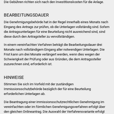
Die Gebühren richten sich nach den Investitionskosten für die Anlage.
Freundeskreis Asyl
BEARBEITUNGSDAUER
Ukraine-Hilfe
Die Genehmigungsbehörde hat in der Regel innerhalb eines Monats nach
Eingang des Antrags zur prüfen, ob die Unterlagen vollständig sind. Sofern
Wohnen
die Antragsunterlagen für eine Beurteilung nicht ausreichend sind, sind
diese durch den Antragsteller zu vervollständigen.
Bauen in Süßen
In einem vereinfachten Verfahren beträgt die
Bearbeitungsdauer drei
Monate nach vollständigem Eingang aller notwendigen Unterlagen
. Die
Wohnimmobilien +
Frist kann um drei Monate verlängert werden, wenn dies wegen der
Schwierigkeit der Prüfung oder aus Gründen, die dem Antragssteller
Baugrundstücke
zuzurechnen sind, erforderlich ist.
Wirtschaft
HINWEISE
Stimmen Sie sich im Vorfeld mit der zuständigen
Haushalt & Infos
Immissionsschutzbehörde bezüglich der für eine Beurteilung
erforderlichen Unterlagen ab.
Wirtschaftsförderung
Die Beantragung einer immissionsschutzrechtlichen Genehmigung im
vereinfachten oder im förmlichen Genehmigungsverfahren erfolgt über
Gewerbeimmobilien
den gleichen Onlineantrag. Die Auswahl der Verfahrensvariante erfolgt