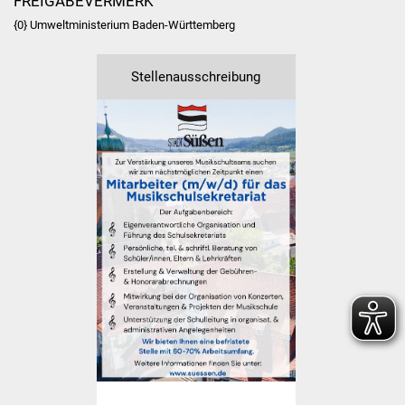
FREIGABEVERMERK
Freundeskreis Asyl
{0
} Umweltministerium Baden-Württemberg
Ukraine-Hilfe
Stellenausschreibung
Wohnen
Bauen in Süßen
Wohnimmobilien +
Baugrundstücke
Wirtschaft
Haushalt & Infos
Wirtschaftsförderung
Gewerbeimmobilien