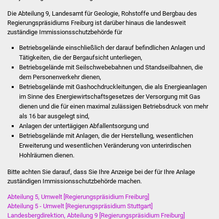
Volkshochschule
Die Abteilung 9, Landesamt für Geologie, Rohstoffe und Bergbau des
Regierungspräsidiums Freiburg ist darüber hinaus die landesweit
Soziale Einrichtungen
zuständige Immissionsschutzbehörde für
Betriebsgelände einschließlich der darauf befindlichen Anlagen und
Kirchen
Tätigkeiten, die der Bergaufsicht unterliegen,
Betriebsgelände mit Seilschwebebahnen und Standseilbahnen, die
Lokale Agenda
dem Personenverkehr dienen,
Betriebsgelände mit Gashochdruckleitungen, die als Energieanlagen
Jugendhaus
im Sinne des Energiewirtschaftsgesetzes der Versorgung mit Gas
dienen und die für einen maximal zulässigen Betriebsdruck von mehr
als 16 bar ausgelegt sind,
Fachteam Jugend
Anlagen der untertägigen Abfallentsorgung und
Betriebsgelände mit Anlagen, die der Herstellung, wesentlichen
Kinder- und
Erweiterung und wesentlichen Veränderung von unterirdischen
Familienzentrum
Hohlräumen dienen.
Bitte achten Sie darauf, dass Sie Ihre Anzeige bei der für Ihre Anlage
Stadtwerke
zuständigen Immissionsschutzbehörde machen.
Abteilung 5, Umwelt [Regierungspräsidium Freiburg]
Suenergie
Abteilung 5 - Umwelt [Regierungspräsidium Stuttgart]
Landesbergdirektion, Abteilung 9 [Regierungspräsidium Freiburg]