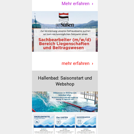
Mehr erfahren
IKG Auen
Ausschreibungen
Öffentliche
Ausschreibung
Europaweite
mehr erfahren
Ausschreibung
Hallenbad: Saisonstart und
Beschränkte
Webshop
Ausschreibung
Freihändige Vergabe
Gewerbeverzeichnis
Gewerbe - Selbsteintrag