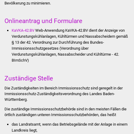
Bevölkerung zu minimieren.
Stadtinfo
Jubiläumsjahr 2021
Onlineantrag und Formulare
KaVKA-42.BV
Web-Anwendung KaVKA-42.BV dient der Anzeige von
Partnerstädte
Verdunstungskühlanlagen, Kühltürmen und Nassabscheidern gemäß
§ 13 der 42. Verordnung zur Durchführung des Bundes-
Projekte
Immissionsschutzgesetzes (Verordnung über
Verdunstungskühlanlagen, Nassabscheider und Kühltürme - 42.
BImSchV)
Schulentwicklung Bizet
Sanierung Hallenbad
Zuständige Stelle
Die Zuständigkeiten im Bereich Immissionsschutz sind geregelt in der
Sanierung Bizethalle
Immissionsschutz-Zuständigkeitsverordnung des Landes Baden-
Württemberg.
Ortsentwicklung
Die zuständige Immissionsschutzbehörde sind in den meisten Fällen die
örtlich zuständigen unteren Immissionsschutzbehörden, das heißt
Presse
das Landratsamt, wenn das Betriebsgelände mit der Anlage in einem
Landkreis liegt,
Bürger & Service