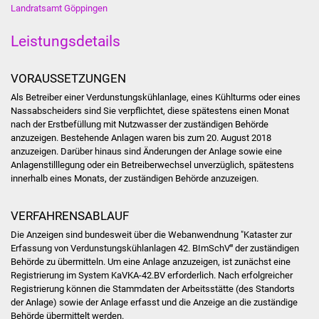
NETZMonitor
Landratsamt Göppingen
Leistungsdetails
Gesundheit und Notfall
Ärzte und Apotheken
VORAUSSETZUNGEN
Als Betreiber
einer
Verdunstungskühlanlage, eines Kühlturms oder eines
Pflege von Angehörigen
Nassabscheiders
sind Sie verpflichtet, diese spätestens einen Monat
nach der Erstbefüllung mit Nutzwasser der zuständigen Behörde
anzuzeigen. Bestehende Anlagen waren bis zum 20. August 2018
Hitzewarnung / UV-
anzuzeigen. Darüber hinaus sind
Änderungen der Anlage sowie eine
Index
Anlagenstilllegung
oder ein Betreiberwechsel
unverzüglich, spätestens
innerhalb eines Monats, der zuständigen Behörde
anzuzeigen.
ÖPNV
VERFAHRENSABLAUF
Bürgerbus (MOBS)
Die Anzeigen sind bundesweit über die Webanwendnung "Kataster zur
Erfassung von Verdunstungskühlanlagen 42. BImSchV
"
der zuständigen
Abfall und Entsorgung
Behörde zu übermitteln.
Um eine Anlage anzuzeigen, ist zunächst eine
Registrierung im System KaVKA-42.BV erforderlich. Nach erfolgreicher
Registrierung können die Stammdaten der Arbeitsstätte (des Standorts
Kultur & Freizeit
der Anlage) sowie der Anlage erfasst und die Anzeige an die zuständige
Behörde übermittelt werden.