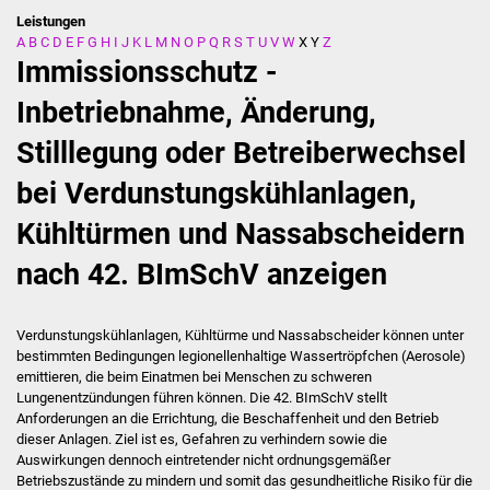
Leistungen
A
B
C
D
E
F
G
H
I
J
K
L
M
N
O
P
Q
R
S
T
U
V
W
X
Y
Z
Stadtverwaltung
Immissionsschutz -
Ansprechpartner
Inbetriebnahme, Änderung,
Stilllegung oder Betreiberwechsel
Behördenwegweiser
bei Verdunstungskühlanlagen,
Stellenangebote
Kühltürmen und Nassabscheidern
Kontakt
nach 42. BImSchV anzeigen
Veröffentlichungen
Verdunstungskühlanlagen, Kühltürme und Nassabscheider können unter
Ortsrecht
bestimmten Bedingungen legionellenhaltige Wassertröpfchen (Aerosole)
emittieren, die beim Einatmen bei Menschen zu schweren
Lungenentzündungen führen können. Die 42. BImSchV stellt
FNP / Bebauungspläne
Anforderungen an die Errichtung, die Beschaffenheit und den Betrieb
dieser Anlagen. Ziel ist es, Gefahren zu verhindern sowie die
Wahlen
Auswirkungen dennoch eintretender nicht ordnungsgemäßer
Betriebszustände zu mindern und somit das gesundheitliche Risiko für die