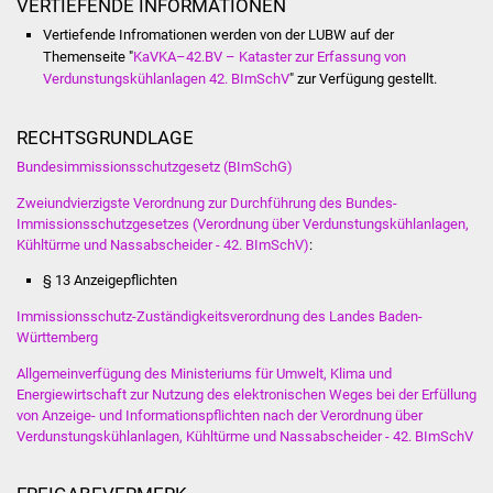
Senioren
VERTIEFENDE INFORMATIONEN
Vertiefende Infromationen werden von der LUBW auf der
Stadtseniorenrat
Themenseite "
KaVKA–42.BV – Kataster zur Erfassung von
Verdunstungskühlanlagen 42. BImSchV
" zur Verfügung gestellt.
Sommerwochen für
Ältere
RECHTSGRUNDLAGE
Bundesimmissionsschutzgesetz (BImSchG)
Seniorenwohn- und
Zweiundvierzigste Verordnung zur Durchführung des Bundes-
Pflegeheim
Immissionsschutzgesetzes (Verordnung über Verdunstungskühlanlagen,
Kühltürme und Nassabscheider - 42. BImSchV)
:
Familien
§ 13 Anzeigepflichten
Familientreff
Immissionsschutz-Zuständigkeitsverordnung des Landes Baden-
Württemberg
Kinder und Jugendliche
Allgemeinverfügung des Ministeriums für Umwelt, Klima und
Energiewirtschaft zur Nutzung des elektronischen Weges bei der Erfüllung
von Anzeige- und Informationspflichten nach der Verordnung über
Schülerferienprogramm
Verdunstungskühlanlagen, Kühltürme und Nassabscheider - 42. BImSchV
Migration und Integration