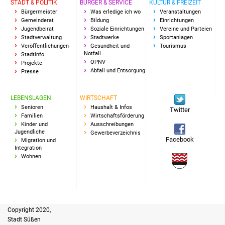
STADT & POLITIK
BÜRGER & SERVICE
KULTUR & FREIZEIT
Bürgermeister
Was erledige ich wo
Veranstaltungen
Gemeinderat
Bildung
Einrichtungen
Jugendbeirat
Soziale Einrichtungen
Vereine und Parteien
Stadtverwaltung
Stadtwerke
Sportanlagen
Veröffentlichungen
Gesundheit und
Tourismus
Notfall
Stadtinfo
ÖPNV
Projekte
Abfall und Entsorgung
Presse
LEBENSLAGEN
WIRTSCHAFT
Senioren
Haushalt & Infos
Twitter
Familien
Wirtschaftsförderung
Kinder und
Ausschreibungen
Jugendliche
Gewerbeverzeichnis
Facebook
Migration und
Integration
Wohnen
Copyright 2020,
Stadt Süßen