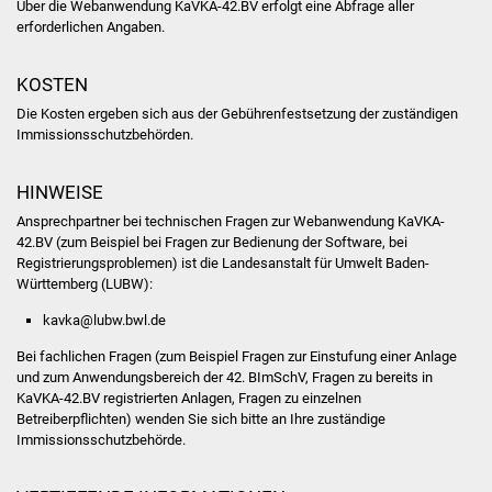
Über die
Webanwendung KaVKA-42.BV erfolgt eine Abfrage aller
erforderlichen Angaben.
Vereine und Parteien
Selbsteintrag Vereine
KOSTEN
Die Kosten ergeben sich aus der Gebührenfestsetzung der zuständigen
Beirat Süßener Vereine
Immissionsschutzbehörden.
Sportanlagen
HINWEISE
Ansprechpartner bei technischen Fragen zur Webanwendung KaVKA-
Tourismus
42.BV (zum Beispiel bei Fragen zur Bedienung der Software, bei
Registrierungsproblemen) ist die Landesanstalt für Umwelt Baden-
Württemberg (LUBW):
Erlebnisregion
Schwäbischer Albtrauf
kavka@lubw.bwl.de
Bei fachlichen Fragen (zum Beispiel Fragen zur Einstufung einer Anlage
Route der
und zum Anwendungsbereich der 42. BImSchV, Fragen zu bereits in
Industriekultur
KaVKA-42.BV registrierten Anlagen, Fragen zu einzelnen
Betreiberpflichten) wenden Sie sich bitte an Ihre zuständige
Immissionsschutzbehörde.
Lebenslagen