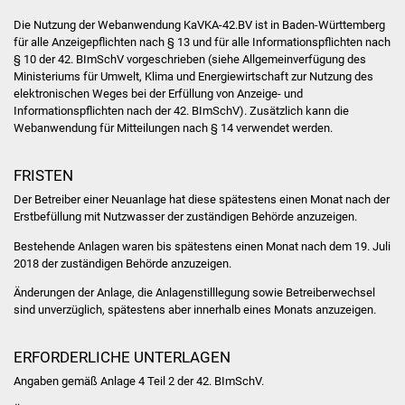
Veranstaltungen
Die Nutzung der Webanwendung KaVKA-42.BV ist in Baden-Württemberg
für alle Anzeigepflichten nach § 13 und für alle Informationspflichten nach
Stadtfest
§ 10 der 42. BImSchV vorgeschrieben (siehe
Allgemeinverfügung des
Ministeriums für Umwelt, Klima und Energiewirtschaft zur Nutzung des
Ostermarkt
elektronischen Weges bei der Erfüllung von Anzeige- und
Informationspflichten nach der 42. BImSchV
). Zusätzlich kann die
Webanwendung für Mitteilungen nach § 14 verwendet werden.
Einrichtungen
FRISTEN
Hallenbad
Der Betreiber einer Neuanlage hat diese spätestens einen Monat nach der
Stadtbücherei
Erstbefüllung mit Nutzwasser der zuständigen Behörde anzuzeigen.
Bestehende Anlagen waren bis spätestens einen Monat nach dem 19. Juli
Stadtarchiv
2018 der zuständigen Behörde anzuzeigen.
Änderungen der Anlage, die Anlagenstilllegung sowie Betreiberwechsel
Zehntscheuer
sind unverzüglich, spätestens aber innerhalb eines Monats anzuzeigen.
Bürgerhaus
ERFORDERLICHE UNTERLAGEN
Angaben gemäß Anlage 4 Teil 2 der 42. BImSchV.
Kulturhalle