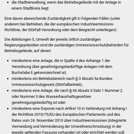
die Stadtverwaltung, wenn das Betriebsgelände mit der Anlage in
einem Stadtkreis liegt.
Was erledige ich wo
Eine davon abweichende Zuständigkeit gilt in folgenden Fällen (unter
anderem bei Betrieben, die der europäischen Industrieemissions-
Dienstleistungen
Richtlinie, der Störfall-Verordnung oder dem Bergrecht unterliegen):
Lebenslagen
Die Abteilungen 5, Umwelt der jeweils örtlich zuständigen
Regierungspräsidien sind die zuständigen Immissionsschutzbehörden für
Betriebsgelände, auf denen
Formulare
mindestens eine Anlage, die in Spalte d des Anhangs 1 der
Verordnung über genehmigungsbedürftige Anlagen mit dem
Bürgerinfos
Buchstabe E gekennzeichnet ist,
mindestens ein Betriebsbereich nach § 3 Absatz 5a Bundes-
Bildung
Immissionsschutzgesetz (Störfallbetrieb),
mindestens eine Anlage, die nach § 60 Absatz 3 Satz 1 Nummer 2
Schulen
oder Nummer 3 des Wasserhaushaltsgesetzes
genehmigungsbedürftig ist oder
mindestens eine Deponie nach Artikel 10 in Verbindung mit Anhang I
Kindergärten
der Richtlinie 2010/75/EU des Europäischen Parlaments und des
Rates vom 24. November 2010 über Industrieemissionen (integrierte
Kolping-Musikschule
Vermeidung und Verminderung der Umweltverschmutzung) in der
jeweils geltenden Fassung vorhanden ist oder errichtet werden soll.