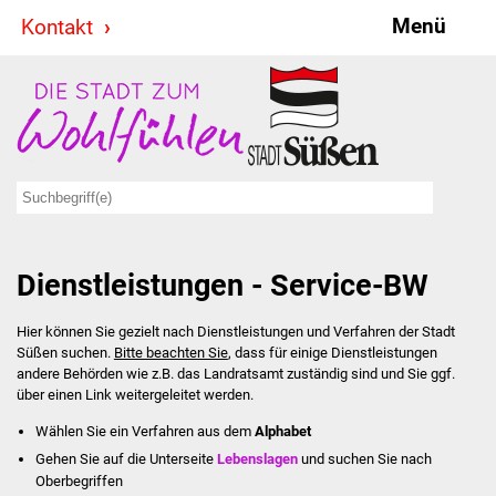
Menü
Kontakt
Stadt & Politik
Bürgermeister
Reden
Gemeinderat
Dienstleistungen - Service-BW
Ausschüsse
Hier können Sie gezielt nach Dienstleistungen und Verfahren der Stadt
Ratsinformationssystem
Süßen suchen.
Bitte beachten Sie
, dass für einige Dienstleistungen
andere Behörden wie z.B. das Landratsamt zuständig sind und Sie ggf.
Jugendbeirat
über einen Link weitergeleitet werden.
Wählen Sie ein Verfahren aus dem
Alphabet
Summerrockfestival
Gehen Sie auf die Unterseite
Lebenslagen
und suchen Sie nach
Oberbegriffen
Hallenbadparty