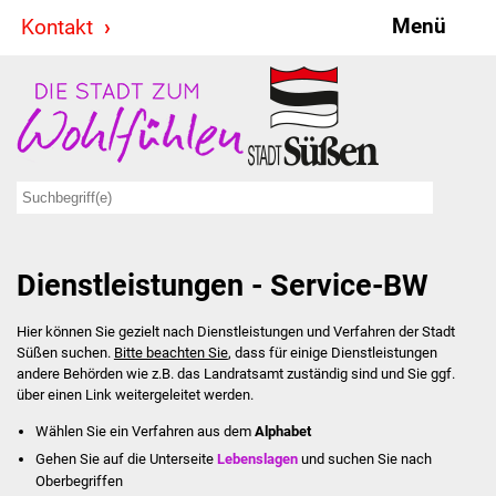
Menü
Kontakt
Stadt & Politik
Bürgermeister
Reden
Gemeinderat
Dienstleistungen - Service-BW
Ausschüsse
Hier können Sie gezielt nach Dienstleistungen und Verfahren der Stadt
Ratsinformationssystem
Süßen suchen.
Bitte beachten Sie
, dass für einige Dienstleistungen
andere Behörden wie z.B. das Landratsamt zuständig sind und Sie ggf.
Jugendbeirat
über einen Link weitergeleitet werden.
Wählen Sie ein Verfahren aus dem
Alphabet
Summerrockfestival
Gehen Sie auf die Unterseite
Lebenslagen
und suchen Sie nach
Oberbegriffen
Hallenbadparty