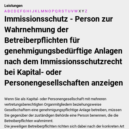
Leistungen
A
B
C
D
E
F
G
H
I
J
K
L
M
N
O
P
Q
R
S
T
U
V
W
X
Y
Z
Stadtverwaltung
Immissionsschutz - Person zur
Ansprechpartner
Wahrnehmung der
Betreiberpflichten für
Behördenwegweiser
genehmigungsbedürftige Anlagen
Stellenangebote
nach dem Immissionsschutzrecht
Kontakt
bei Kapital- oder
Veröffentlichungen
Personengesellschaften anzeigen
Ortsrecht
Wenn Sie als Kapital- oder Personengesellschaft mit mehreren
vertretungsberechtigten Organmitgliedern beziehungsweise
FNP / Bebauungspläne
Gesellschaftern eine genehmigungspflichtige Anlage betreiben, müssen
Sie gegenüber der zuständigen Behörde eine Person benennen, die die
Wahlen
Betreiberpflichten wahrnimmt.
Die jeweiligen Betreiberpflichten richten sich dabei nach der konkreten Art