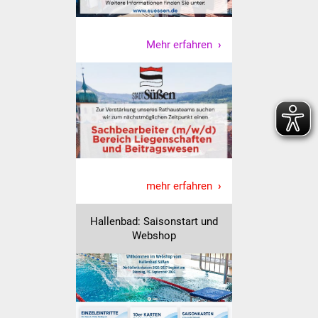
Senioren
Stadtseniorenrat
Mehr erfahren
Sommerwochen für
Ältere
Seniorenwohn- und
Pflegeheim
Familien
mehr erfahren
Familientreff
Hallenbad: Saisonstart und
Webshop
Kinder und Jugendliche
Schülerferienprogramm
Migration und Integration