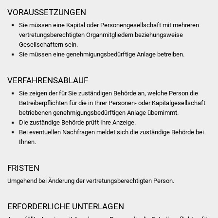
NETZMonitor
VORAUSSETZUNGEN
Sie müssen eine Kapital oder Personengesellschaft mit mehreren
Gesundheit und Notfall
vertretungsberechtigten Organmitgliedern beziehungsweise
Gesellschaftern sein.
Ärzte und Apotheken
Sie müssen eine genehmigungsbedürftige Anlage betreiben.
Pflege von Angehörigen
VERFAHRENSABLAUF
Sie zeigen der für Sie zuständigen Behörde an, welche Person die
Hitzewarnung / UV-
Betreiberpflichten für die in Ihrer Personen- oder Kapitalgesellschaft
Index
betriebenen genehmigungsbedürftigen Anlage übernimmt.
Die zuständige Behörde prüft Ihre Anzeige.
ÖPNV
Bei eventuellen Nachfragen meldet sich die zuständige Behörde bei
Ihnen.
Bürgerbus (MOBS)
FRISTEN
Abfall und Entsorgung
Umgehend bei Änderung der vertretungsberechtigten Person.
Kultur & Freizeit
ERFORDERLICHE UNTERLAGEN