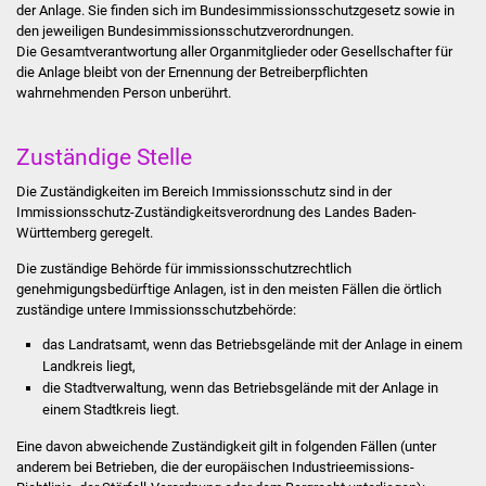
der Anlage. Sie finden sich im Bundesimmissionsschutzgesetz sowie in
Stadtinfo
den jeweiligen Bundesimmissionsschutzverordnungen.
Die Gesamtverantwortung aller Organmitglieder oder Gesellschafter für
Jubiläumsjahr 2021
die Anlage bleibt von der Ernennung der Betreiberpflichten
wahrnehmenden Person unberührt.
Partnerstädte
Zuständige Stelle
Projekte
Die Zuständigkeiten im Bereich Immissionsschutz sind in der
Immissionsschutz-Zuständigkeitsverordnung des Landes Baden-
Schulentwicklung Bizet
Württemberg geregelt.
Die zuständige Behörde für immissionsschutzrechtlich
Sanierung Hallenbad
genehmigungsbedürftige Anlagen, ist in den meisten Fällen die örtlich
zuständige untere Immissionsschutzbehörde:
Sanierung Bizethalle
das Landratsamt, wenn das Betriebsgelände mit der Anlage in einem
Landkreis liegt,
Ortsentwicklung
die Stadtverwaltung, wenn das Betriebsgelände mit der Anlage in
einem Stadtkreis liegt.
Presse
Eine davon abweichende Zuständigkeit gilt in folgenden Fällen (unter
anderem bei Betrieben, die der europäischen Industrieemissions-
Bürger & Service