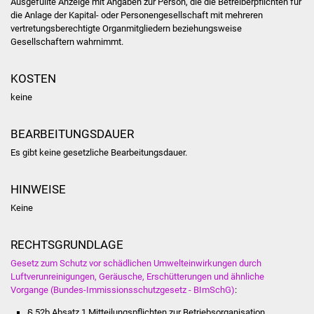
Ausgefüllte Anzeige mit Angaben zur Person, die die Betreiberpflichten für
Veranstaltungen
die Anlage der Kapital- oder Personengesellschaft mit mehreren
vertretungsberechtigte Organmitgliedern beziehungsweise
Stadtfest
Gesellschaftern wahrnimmt.
Ostermarkt
KOSTEN
keine
Einrichtungen
BEARBEITUNGSDAUER
Hallenbad
Es gibt keine gesetzliche Bearbeitungsdauer.
Stadtbücherei
HINWEISE
Stadtarchiv
Keine
Zehntscheuer
RECHTSGRUNDLAGE
Gesetz zum Schutz vor schädlichen Umwelteinwirkungen durch
Bürgerhaus
Luftverunreinigungen, Geräusche, Erschütterungen und ähnliche
Vorgange (Bundes-Immissionsschutzgesetz - BImSchG)
:
Kulturhalle
§ 52b Absatz 1 Mitteilungspflichten zur Betriebsorganisation