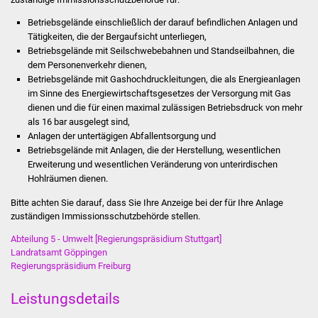
Volkshochschule
Betriebsgelände einschließlich der darauf befindlichen Anlagen und
Tätigkeiten, die der Bergaufsicht unterliegen,
Soziale Einrichtungen
Betriebsgelände mit Seilschwebebahnen und Standseilbahnen, die
dem Personenverkehr dienen,
Kirchen
Betriebsgelände mit Gashochdruckleitungen, die als Energieanlagen
im Sinne des Energiewirtschaftsgesetzes der Versorgung mit Gas
Lokale Agenda
dienen und die für einen maximal zulässigen Betriebsdruck von mehr
als 16 bar ausgelegt sind,
Anlagen der untertägigen Abfallentsorgung und
Jugendhaus
Betriebsgelände mit Anlagen, die der Herstellung, wesentlichen
Erweiterung und wesentlichen Veränderung von unterirdischen
Fachteam Jugend
Hohlräumen dienen.
Bitte achten Sie darauf, dass Sie Ihre Anzeige bei der für Ihre Anlage
Kinder- und
zuständigen Immissionsschutzbehörde stellen.
Familienzentrum
Abteilung 5 - Umwelt [Regierungspräsidium Stuttgart]
Landratsamt Göppingen
Stadtwerke
Regierungspräsidium Freiburg
Suenergie
Leistungsdetails