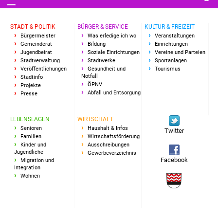
IKG Auen
STADT & POLITIK
BÜRGER & SERVICE
KULTUR & FREIZEIT
Ausschreibungen
Bürgermeister
Was erledige ich wo
Veranstaltungen
Gemeinderat
Bildung
Einrichtungen
Jugendbeirat
Soziale Einrichtungen
Vereine und Parteien
Öffentliche
Stadtverwaltung
Stadtwerke
Sportanlagen
Ausschreibung
Veröffentlichungen
Gesundheit und
Tourismus
Notfall
Stadtinfo
ÖPNV
Projekte
Europaweite
Abfall und Entsorgung
Presse
Ausschreibung
LEBENSLAGEN
WIRTSCHAFT
Beschränkte
Senioren
Haushalt & Infos
Twitter
Familien
Wirtschaftsförderung
Ausschreibung
Kinder und
Ausschreibungen
Jugendliche
Gewerbeverzeichnis
Facebook
Migration und
Freihändige Vergabe
Integration
Wohnen
Gewerbeverzeichnis
Gewerbe - Selbsteintrag