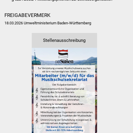
Vereine und Parteien
FREIGABEVERMERK
Selbsteintrag Vereine
18.03.2026
Umweltministerium Baden-Württemberg
Beirat Süßener Vereine
Stellenausschreibung
Sportanlagen
Tourismus
Erlebnisregion
Schwäbischer Albtrauf
Route der
Industriekultur
Lebenslagen