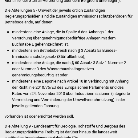
Richtlinie, der Störfall-Verordnung oder dem Bergrecht unterliegen):
Die Abteilungen 5 - Umwelt der jeweils örtlich zuständigen
Was erledige ich wo
Regierungspräsidien sind die zuständigen Immissionsschutzbehörden für
Betriebsgelände, auf denen:
Dienstleistungen
mindestens eine Anlage, die in Spalte d des Anhangs 1 der
Verordnung über genehmigungsbedürftige Anlagen mit dem
Lebenslagen
Buchstabe E gekennzeichnet ist,
mindestens ein Betriebsbereich nach § 3 Absatz 5a Bundes-
Formulare
Immissionsschutzgesetz (Störfallbetrieb),
mindestens eine Anlage, die nach § 60 Absatz 3 Satz 1 Nummer 2
Bürgerinfos
oder Nummer 3 des Wasserhaushaltsgesetzes
genehmigungsbedürftig ist oder
mindestens eine Deponie nach Artikel 10 in Verbindung mit Anhang I
Bildung
der Richtlinie 2010/75/EU des Europäischen Parlaments und des
Rates vom 24. November 2010 über Industrieemissionen (integrierte
Schulen
Vermeidung und Verminderung der Umweltverschmutzung) in der
jeweils geltenden Fassung
Kindergärten
vorhanden ist oder errichtet werden soll.
Die Abteilung 9 - Landesamt für Geologie, Rohstoffe und Bergbau des
Kolping-Musikschule
Regierungspräsidiums Freiburg ist darüber hinaus die landesweit
zuständige Immissionsschutzbehörde für: