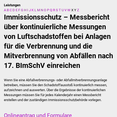
Leistungen
A
B
C
D
E
F
G
H
I
J
K
L
M
N
O
P
Q
R
S
T
U
V
W
X
Y
Z
Stadtverwaltung
Immissionsschutz – Messbericht
Ansprechpartner
über kontinuierliche Messungen
von Luftschadstoffen bei Anlagen
Behördenwegweiser
für die Verbrennung und die
Stellenangebote
Mitverbrennung von Abfällen nach
Kontakt
17. BImSchV einreichen
Veröffentlichungen
Wenn Sie eine Abfallverbrennungs- oder Abfallmitverbrennungsanlage
Ortsrecht
betreiben, müssen Sie den Schadstoffausstoß kontinuierlich messen,
aufzeichnen und auswerten. Über die Ergebnisse der kontinuierlichen
Messungen müssen Sie für jedes Kalenderjahr einen Messbericht
FNP / Bebauungspläne
erstellen und der zuständigen Immissionsschutzbehörde vorlegen.
Wahlen
Onlineantrag und Formulare