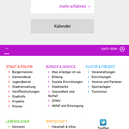
mehr erfahren
IKG Auen
Ausschreibungen
Kalender
Öffentliche
Ausschreibung
nach oben
Europaweite
Ausschreibung
STADT & POLITIK
BÜRGER & SERVICE
KULTUR & FREIZEIT
Bürgermeister
Was erledige ich wo
Veranstaltungen
Beschränkte
Gemeinderat
Bildung
Einrichtungen
Jugendbeirat
Soziale Einrichtungen
Vereine und Parteien
Ausschreibung
Stadtverwaltung
Stadtwerke
Sportanlagen
Veröffentlichungen
Gesundheit und
Tourismus
Freihändige Vergabe
Notfall
Stadtinfo
ÖPNV
Projekte
Abfall und Entsorgung
Presse
Gewerbeverzeichnis
LEBENSLAGEN
WIRTSCHAFT
Gewerbe - Selbsteintrag
Senioren
Haushalt & Infos
Twitter