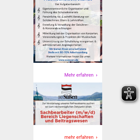
Senioren
Stadtseniorenrat
Sommerwochen für
Ältere
Seniorenwohn- und
Pflegeheim
Mehr erfahren
Familien
Familientreff
Kinder und Jugendliche
Schülerferienprogramm
Migration und Integration
mehr erfahren