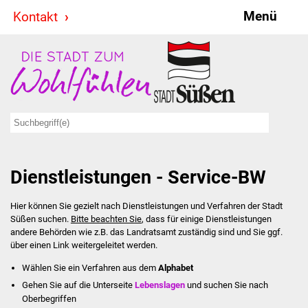
Menü
Kontakt
Stadt & Politik
Bürgermeister
Reden
Gemeinderat
Dienstleistungen - Service-BW
Ausschüsse
Hier können Sie gezielt nach Dienstleistungen und Verfahren der Stadt
Ratsinformationssystem
Süßen suchen.
Bitte beachten Sie
, dass für einige Dienstleistungen
andere Behörden wie z.B. das Landratsamt zuständig sind und Sie ggf.
Jugendbeirat
über einen Link weitergeleitet werden.
Wählen Sie ein Verfahren aus dem
Alphabet
Summerrockfestival
Gehen Sie auf die Unterseite
Lebenslagen
und suchen Sie nach
Oberbegriffen
Hallenbadparty