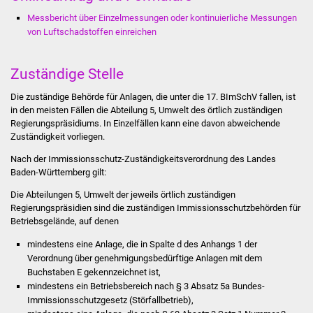
Stadtinfo
Messbericht über Einzelmessungen oder kontinuierliche Messungen
von Luftschadstoffen einreichen
Jubiläumsjahr 2021
Zuständige Stelle
Partnerstädte
Die zuständige Behörde für Anlagen, die unter die 17. BImSchV fallen, ist
Projekte
in den meisten Fällen die Abteilung 5, Umwelt des örtlich zuständigen
Regierungspräsidiums. In Einzelfällen kann eine davon abweichende
Zuständigkeit vorliegen.
Schulentwicklung Bizet
Nach der Immissionsschutz-Zuständigkeitsverordnung des Landes
Baden-Württemberg gilt:
Sanierung Hallenbad
Die Abteilungen 5, Umwelt der jeweils örtlich zuständigen
Sanierung Bizethalle
Regierungspräsidien sind die zuständigen Immissionsschutzbehörden für
Betriebsgelände, auf denen
Ortsentwicklung
mindestens eine Anlage, die in Spalte d des Anhangs 1 der
Verordnung über genehmigungsbedürftige Anlagen mit dem
Buchstaben E gekennzeichnet ist,
Presse
mindestens ein Betriebsbereich nach § 3 Absatz 5a Bundes-
Immissionsschutzgesetz (Störfallbetrieb),
Bürger & Service