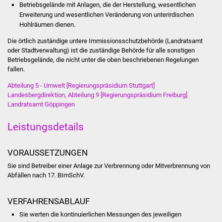
Volkshochschule
Betriebsgelände mit Anlagen, die der Herstellung, wesentlichen
Erweiterung und wesentlichen Veränderung von unterirdischen
Hohlräumen dienen.
Soziale Einrichtungen
Die örtlich zuständige untere Immissionsschutzbehörde (Landratsamt
oder Stadtverwaltung) ist die zuständige Behörde für alle sonstigen
Kirchen
Betriebsgelände, die nicht unter die oben beschriebenen Regelungen
fallen.
Lokale Agenda
Abteilung 5 - Umwelt [Regierungspräsidium Stuttgart]
Landesbergdirektion, Abteilung 9 [Regierungspräsidium Freiburg]
Jugendhaus
Landratsamt Göppingen
Fachteam Jugend
Leistungsdetails
Kinder- und
VORAUSSETZUNGEN
Familienzentrum
Sie sind Betreiber einer Anlage zur Verbrennung oder Mitverbrennung von
Abfällen nach 17. BImSchV.
Stadtwerke
VERFAHRENSABLAUF
Suenergie
Sie werten die kontinuierlichen Messungen des jeweiligen