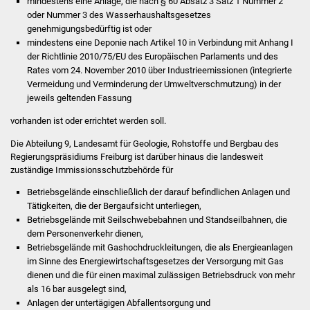
mindestens eine Anlage, die nach § 60 Absatz 3 Satz 1 Nummer 2
oder Nummer 3 des Wasserhaushaltsgesetzes
Was erledige ich wo
genehmigungsbedürftig ist oder
mindestens eine Deponie nach Artikel 10 in Verbindung mit Anhang I
der Richtlinie 2010/75/EU des Europäischen Parlaments und des
Dienstleistungen
Rates vom 24. November 2010 über Industrieemissionen (integrierte
Vermeidung und Verminderung der Umweltverschmutzung) in der
Lebenslagen
jeweils geltenden Fassung
vorhanden ist oder errichtet werden soll.
Formulare
Die Abteilung 9, Landesamt für Geologie, Rohstoffe und Bergbau des
Bürgerinfos
Regierungspräsidiums Freiburg ist darüber hinaus die landesweit
zuständige Immissionsschutzbehörde für
Bildung
Betriebsgelände einschließlich der darauf befindlichen Anlagen und
Tätigkeiten, die der Bergaufsicht unterliegen,
Schulen
Betriebsgelände mit Seilschwebebahnen und Standseilbahnen, die
dem Personenverkehr dienen,
Betriebsgelände mit Gashochdruckleitungen, die als Energieanlagen
Kindergärten
im Sinne des Energiewirtschaftsgesetzes der Versorgung mit Gas
dienen und die für einen maximal zulässigen Betriebsdruck von mehr
Kolping-Musikschule
als 16 bar ausgelegt sind,
Anlagen der untertägigen Abfallentsorgung und