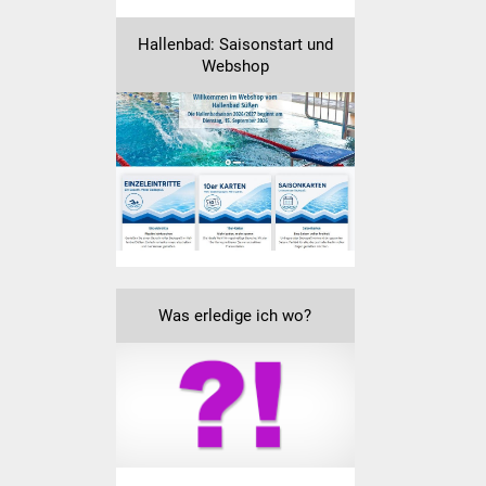
Freundeskreis Asyl
Hallenbad: Saisonstart und
Webshop
Ukraine-Hilfe
Wohnen
Bauen in Süßen
Wohnimmobilien +
Baugrundstücke
Wirtschaft
Was erledige ich wo?
Haushalt & Infos
Wirtschaftsförderung
Gewerbeimmobilien