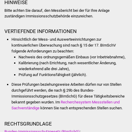
Veranstaltungen
HINWEISE
Bitte achten Sie darauf, den Messbericht bei der für Ihre Anlage
Stadtfest
zuständigen Immissionsschutzbehörde einzureichen.
Ostermarkt
VERTIEFENDE INFORMATIONEN
Hinsichtlich der Mess- und Auswerteeinrichtungen zur
Einrichtungen
kontinuierlichen Überwachung sind nach § 15 der 17. BImSchV
folgende Anforderungen zu beachten:
Hallenbad
Nachweis des ordnungsgemäßen Einbaus (vor Inbetriebnahme),
Kalibrierung (nach Errichtung, nach wesentlicher Änderung,
wiederkehrend alle drei Jahre),
Stadtbücherei
Prüfung auf Funktionsfähigkeit (jährlich).
Diese Prüfungen beziehungsweise Arbeiten dürfen nur von Stellen
Stadtarchiv
durchgeführt werden, die nach § 29b des Bundes-
Immissionsschutzgesetzes (BImSchG) für diese Tätigkeitsbereiche
Zehntscheuer
bekannt gegeben wurden. Im
Recherchesystem Messstellen und
Sachverständige
können Sie nach entsprechenden Stellen suchen.
Bürgerhaus
RECHTSGRUNDLAGE
Kulturhalle
Bundes-Immissionsschutzgesetz (BImSchG)
: