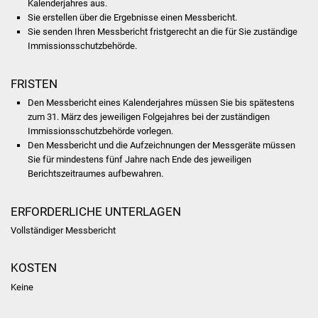
Kalenderjahres aus.
NETZMonitor
Sie erstellen über die Ergebnisse einen Messbericht.
Sie senden Ihren Messbericht fristgerecht an die für Sie zuständige
Gesundheit und Notfall
Immissionsschutzbehörde.
Ärzte und Apotheken
FRISTEN
Den Messbericht eines Kalenderjahres müssen Sie bis spätestens
Pflege von Angehörigen
zum 31. März des jeweiligen Folgejahres bei der zuständigen
Immissionsschutzbehörde vorlegen.
Hitzewarnung / UV-
Den Messbericht und die Aufzeichnungen der Messgeräte müssen
Index
Sie für mindestens fünf Jahre nach Ende des jeweiligen
Berichtszeitraumes aufbewahren.
ÖPNV
ERFORDERLICHE UNTERLAGEN
Bürgerbus (MOBS)
Vollständiger Messbericht
Abfall und Entsorgung
KOSTEN
Keine
Kultur & Freizeit