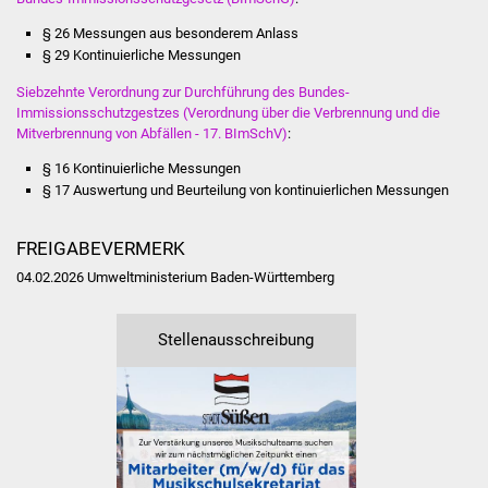
Vereine und Parteien
§ 26 Messungen aus besonderem Anlass
§ 29 Kontinuierliche Messungen
Selbsteintrag Vereine
Siebzehnte Verordnung zur Durchführung des Bundes-
Immissionsschutzgestzes (Verordnung über die Verbrennung und die
Beirat Süßener Vereine
Mitverbrennung von Abfällen - 17. BImSchV)
:
§ 16 Kontinuierliche Messungen
Sportanlagen
§ 17 Auswertung und Beurteilung von kontinuierlichen Messungen
Tourismus
FREIGABEVERMERK
04.02.2026 Umweltministerium Baden-Württemberg
Erlebnisregion
Schwäbischer Albtrauf
Stellenausschreibung
Route der
Industriekultur
Lebenslagen