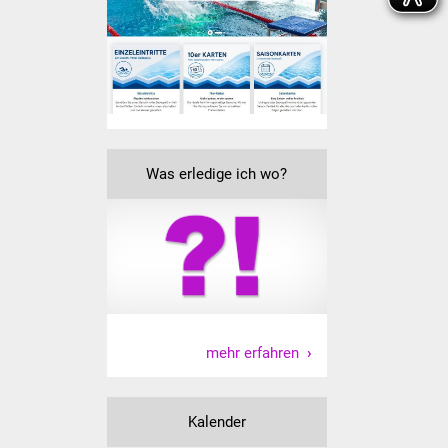
Vereine und Parteien
Selbsteintrag Vereine
Beirat Süßener Vereine
Sportanlagen
Was erledige ich wo?
Tourismus
Erlebnisregion
Schwäbischer Albtrauf
Route der
mehr erfahren
Industriekultur
Lebenslagen
Kalender