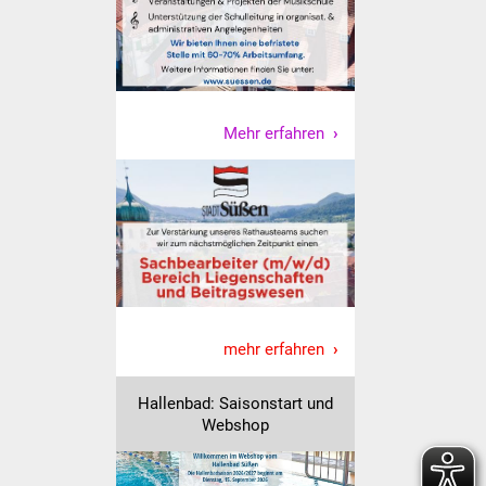
Veranstaltungen
Stadtfest
Ostermarkt
Mehr erfahren
Einrichtungen
Hallenbad
Stadtbücherei
Stadtarchiv
mehr erfahren
Zehntscheuer
Hallenbad: Saisonstart und
Bürgerhaus
Webshop
Kulturhalle