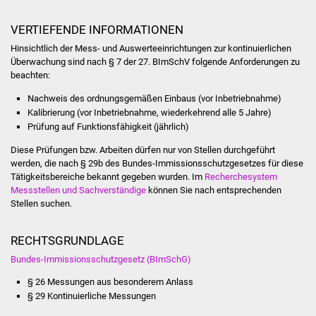
Volkshochschule
VERTIEFENDE INFORMATIONEN
Soziale Einrichtungen
Hinsichtlich der Mess- und Auswerteeinrichtungen zur kontinuierlichen
Überwachung sind nach § 7 der 27. BImSchV folgende Anforderungen zu
Kirchen
beachten:
Nachweis des ordnungsgemäßen Einbaus (vor Inbetriebnahme)
Lokale Agenda
Kalibrierung (vor Inbetriebnahme, wiederkehrend alle 5 Jahre)
Prüfung auf Funktionsfähigkeit (jährlich)
Jugendhaus
Diese Prüfungen bzw. Arbeiten dürfen nur von Stellen durchgeführt
werden, die nach § 29b des Bundes-Immissionsschutzgesetzes für diese
Fachteam Jugend
Tätigkeitsbereiche bekannt gegeben wurden. Im
Recherchesystem
Messstellen und Sachverständige
können Sie nach entsprechenden
Stellen suchen.
Kinder- und
Familienzentrum
RECHTSGRUNDLAGE
Stadtwerke
Bundes-Immissionsschutzgesetz (BImSchG)
§ 26 Messungen aus besonderem Anlass
Suenergie
§ 29 Kontinuierliche Messungen