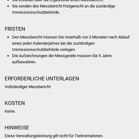
Sie senden den Messbericht fristgerecht an die zuständige
Was erledige ich wo
Immissionsschutzbehörde.
Dienstleistungen
FRISTEN
Den Messbericht müssen Sie innerhalb von 3 Monaten nach Ablauf
Lebenslagen
eines jeden Kalenderjahres bei der zuständigen
Immissionsschutzbehörde vorlegen.
Formulare
Die Aufzeichnungen der Messgeräte müssen Sie 5 Jahre
aufbewahren.
Bürgerinfos
ERFORDERLICHE UNTERLAGEN
Bildung
Vollständiger Messbericht
Schulen
KOSTEN
Keine.
Kindergärten
HINWEISE
Kolping-Musikschule
Diese Verwaltungsleistung gilt nicht für Tierkrematorien.