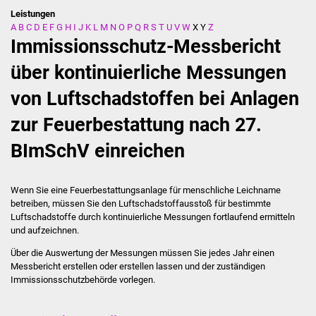
Leistungen
A
B
C
D
E
F
G
H
I
J
K
L
M
N
O
P
Q
R
S
T
U
V
W
X
Y
Z
Stadtverwaltung
Immissionsschutz-Messbericht
Ansprechpartner
über kontinuierliche Messungen
von Luftschadstoffen bei Anlagen
Behördenwegweiser
zur Feuerbestattung nach 27.
Stellenangebote
BImSchV einreichen
Kontakt
Wenn Sie eine Feuerbestattungsanlage für menschliche Leichname
Veröffentlichungen
betreiben, müssen Sie den Luftschadstoffausstoß für bestimmte
Luftschadstoffe durch kontinuierliche Messungen fortlaufend ermitteln
Ortsrecht
und aufzeichnen.
Über die Auswertung der Messungen müssen Sie jedes Jahr einen
FNP / Bebauungspläne
Messbericht erstellen oder erstellen lassen und der zuständigen
Immissionsschutzbehörde vorlegen.
Wahlen