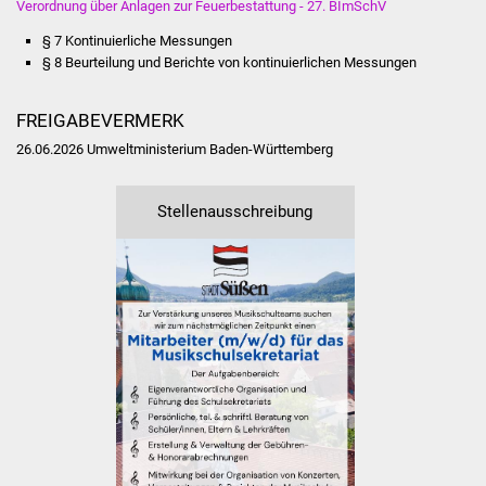
Verordnung über Anlagen zur Feuerbestattung - 27. BImSchV
NETZMonitor
§ 7 Kontinuierliche Messungen
Gesundheit und Notfall
§ 8 Beurteilung und Berichte von kontinuierlichen Messungen
Ärzte und Apotheken
FREIGABEVERMERK
26.06.2026 Umweltministerium Baden-Württemberg
Pflege von Angehörigen
Stellenausschreibung
Hitzewarnung / UV-
Index
ÖPNV
Bürgerbus (MOBS)
Abfall und Entsorgung
Kultur & Freizeit