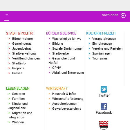
Senioren
Stadtseniorenrat
nach oben
Sommerwochen für
STADT & POLITIK
BÜRGER & SERVICE
KULTUR & FREIZEIT
Ältere
Bürgermeister
Was erledige ich wo
Veranstaltungen
Gemeinderat
Bildung
Einrichtungen
Seniorenwohn- und
Jugendbeirat
Soziale Einrichtungen
Vereine und Parteien
Stadtverwaltung
Stadtwerke
Sportanlagen
Pflegeheim
Veröffentlichungen
Gesundheit und
Tourismus
Notfall
Stadtinfo
ÖPNV
Projekte
Familien
Abfall und Entsorgung
Presse
Familientreff
LEBENSLAGEN
WIRTSCHAFT
Senioren
Haushalt & Infos
Twitter
Kinder und Jugendliche
Familien
Wirtschaftsförderung
Kinder und
Ausschreibungen
Jugendliche
Gewerbeverzeichnis
Schülerferienprogramm
Facebook
Migration und
Integration
Wohnen
Migration und Integration