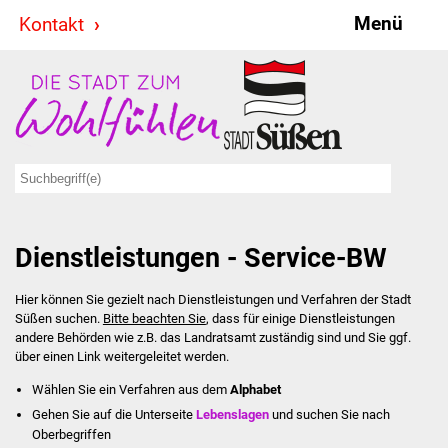
Menü
Kontakt
Stadt & Politik
Bürgermeister
Reden
Gemeinderat
Dienstleistungen - Service-BW
Ausschüsse
Hier können Sie gezielt nach Dienstleistungen und Verfahren der Stadt
Ratsinformationssystem
Süßen suchen.
Bitte beachten Sie
, dass für einige Dienstleistungen
andere Behörden wie z.B. das Landratsamt zuständig sind und Sie ggf.
Jugendbeirat
über einen Link weitergeleitet werden.
Wählen Sie ein Verfahren aus dem
Alphabet
Summerrockfestival
Gehen Sie auf die Unterseite
Lebenslagen
und suchen Sie nach
Oberbegriffen
Hallenbadparty