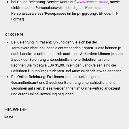
Veranstaltungen
bei Online-Belehrung: Service-Konto auf
www.service-bw.de
, sowie
elektronischer Personalausweis oder digitale Kopie des
Personalausweises/Reisepasses (in bmp-, jpg-, png-, tif- oder tiff-
Stadtfest
Format)
Ostermarkt
KOSTEN
Einrichtungen
Bei Belehrung in Präsenz: Erkundigen Sie sich bei der
Terminvereinbarung über die entstehenden Kosten. Diese können je
nach Landkreis unterschiedlich ausfallen. Außerdem können je nach
Hallenbad
Zweck der Belehrung unterschiedlich hohe Gebühren anfallen.
Rechnen Sie mit etwa EUR 35,00. In einigen Landkreisen sind die
Stadtbücherei
Gebühren für Schüler, Studenten und Auszubildende etwas geringer.
Bei Online-Belehrung: Es können je nach zuständigem
Stadtarchiv
Gesundheitsamt und Zweck der Belehrung unterschiedlich hohe
Gebühren anfallen. Diese werden Ihnen im Online-Antrag angezeigt
und durch Online-Bezahlung beglichen.
Zehntscheuer
HINWEISE
Bürgerhaus
keine
Kulturhalle