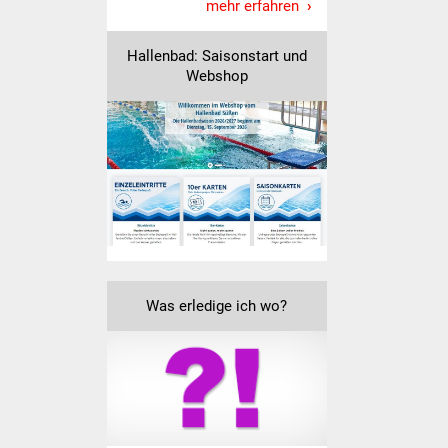
mehr erfahren
Freundeskreis Asyl
Hallenbad: Saisonstart und
Ukraine-Hilfe
Webshop
Wohnen
Bauen in Süßen
Wohnimmobilien +
Baugrundstücke
Wirtschaft
Was erledige ich wo?
Haushalt & Infos
Wirtschaftsförderung
Gewerbeimmobilien