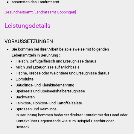
ansonsten das Landratsamt.
Was erledige ich wo
Gesundheitsamt [Landratsamt Göppingen]
Leistungsdetails
Dienstleistungen
Lebenslagen
VORAUSSETZUNGEN
Sie kommen bei Ihrer Arbeit beispielsweise mit folgenden
Formulare
Lebensmitteln in Berührung :
Fleisch, Geflügelfleisch und Erzeugnisse daraus
Bürgerinfos
Milch und Erzeugnisse auf Milchbasis
Fische, Krebse oder Weichtiere und Erzeugnisse daraus
Eiprodukte
Bildung
Säuglings- und Kleinkindernahrung
Speiseeis und Speiseeishalberzeugnisse
Schulen
Backwaren
Feinkost-, Rohkost- und Kartoffelsalate
Kindergärten
Sprossen und Keimlinge
In Berührung kommen bedeutet direkter Kontakt mit der Hand oder
Kontakt über Gegenstände wie zum Beispiel Geschirr oder
Kolping-Musikschule
Besteck.