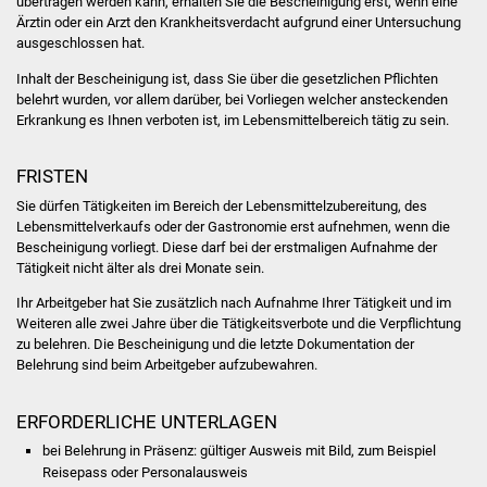
übertragen werden kann, erhalten Sie die Bescheinigung erst, wenn eine
NETZMonitor
Ärztin oder ein Arzt den Krankheitsverdacht aufgrund einer Untersuchung
ausgeschlossen hat.
Gesundheit und Notfall
Inhalt der Bescheinigung ist, dass Sie über die gesetzlichen Pflichten
belehrt wurden, vor allem darüber, bei Vorliegen welcher ansteckenden
Ärzte und Apotheken
Erkrankung es Ihnen verboten ist, im Lebensmittelbereich tätig zu sein.
Pflege von Angehörigen
FRISTEN
Sie dürfen Tätigkeiten im Bereich der Lebensmittelzubereitung, des
Hitzewarnung / UV-
Lebensmittelverkaufs oder der Gastronomie erst aufnehmen, wenn die
Index
Bescheinigung vorliegt. Diese darf bei der erstmaligen Aufnahme der
Tätigkeit nicht älter als drei Monate sein.
ÖPNV
Ihr Arbeitgeber hat Sie zusätzlich nach Aufnahme Ihrer Tätigkeit und im
Weiteren alle zwei Jahre über die Tätigkeitsverbote und die Verpflichtung
Bürgerbus (MOBS)
zu belehren. Die Bescheinigung und die letzte Dokumentation der
Belehrung sind beim Arbeitgeber aufzubewahren.
Abfall und Entsorgung
ERFORDERLICHE UNTERLAGEN
Kultur & Freizeit
bei Belehrung in Präsenz: gültiger Ausweis mit Bild, zum Beispiel
Reisepass oder Personalausweis