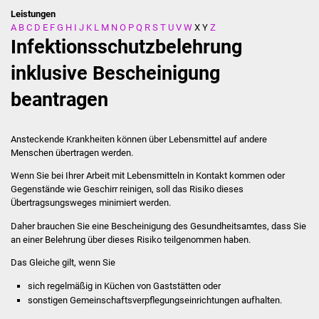
Leistungen
A
B
C
D
E
F
G
H
I
J
K
L
M
N
O
P
Q
R
S
T
U
V
W
X
Y
Z
Stadtverwaltung
Infektionsschutzbelehrung
Ansprechpartner
inklusive Bescheinigung
beantragen
Behördenwegweiser
Stellenangebote
Ansteckende Krankheiten können über Lebensmittel auf andere
Menschen übertragen werden.
Kontakt
Wenn Sie bei Ihrer Arbeit mit Lebensmitteln in Kontakt kommen oder
Gegenstände wie Geschirr reinigen, soll das Risiko dieses
Veröffentlichungen
Übertragsungsweges minimiert werden.
Daher brauchen Sie eine Bescheinigung des Gesundheitsamtes, dass Sie
Ortsrecht
an einer Belehrung über dieses Risiko teilgenommen haben.
Das Gleiche gilt, wenn Sie
FNP / Bebauungspläne
sich regelmäßig in Küchen von Gaststätten oder
Wahlen
sonstigen Gemeinschaftsverpflegungseinrichtungen aufhalten.