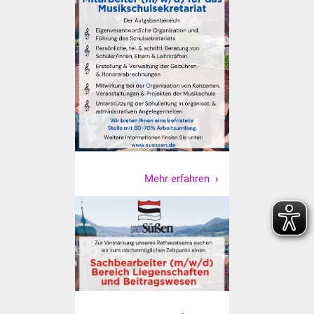
Senioren
Stadtseniorenrat
Sommerwochen für
Ältere
Seniorenwohn- und
Pflegeheim
Familien
Mehr erfahren
Familientreff
Kinder und Jugendliche
Schülerferienprogramm
Migration und Integration