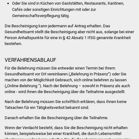
Volkshochschule
Oder Sie sind in Küchen von Gaststätten, Restaurants, Kantinen,
Cafés oder sonstigen Einrichtungen mit oder zur
Gemeinschaftsverpflegung tätig.
Soziale Einrichtungen
Die Bescheinigung kann jedermann auf Antrag erhalten. Das
Gesundheitsamt stellt die Bescheinigung aber nicht aus, solange bei einer
Kirchen
Person Anhaltspunkte für eine in § 42 Absatz 1 IfSG genannte Krankheit
bestehen.
Lokale Agenda
VERFAHRENSABLAUF
Jugendhaus
Für die Belehrung müssen Sie entweder einen Termin bei Ihrem
Gesundheitsamt vor Ort vereinbaren („Belehrung in Präsenz“) oder Sie
Fachteam Jugend
machen von der Möglichkeit Gebrauch, sich online belehren zu lassen
(„Online-Belehrung “). Nach der Belehrung – sowohl in Präsenz als auch
Kinder- und
online - wird Ihnen die Bescheinigung über die Teilnahme ausgestellt.
Familienzentrum
Nach der Belehrung müssen Sie schriftlich erklären, dass Ihnen keine
Tatsachen für ein Tätigkeitsverbot bekannt sind.
Stadtwerke
Danach erhalten Sie die Bescheinigung über die Teilnahme.
Suenergie
Wenn der Verdacht besteht, dass Sie die Bescheinigung nicht erhalten
können, beispielsweise bei einer Krankheit, die durch Lebensmittel