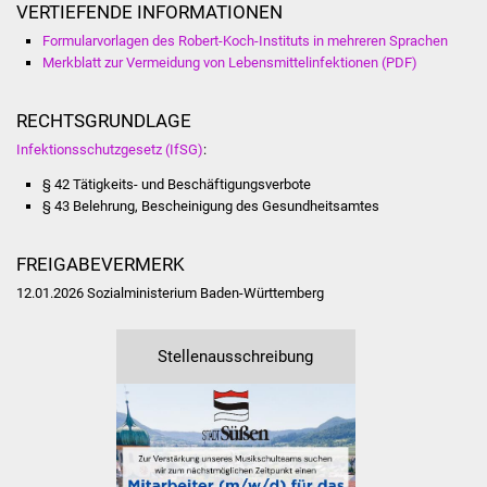
VERTIEFENDE INFORMATIONEN
Vereine und Parteien
Formularvorlagen des Robert-Koch-Instituts in mehreren Sprachen
Merkblatt zur Vermeidung von Lebensmittelinfektionen (PDF)
Selbsteintrag Vereine
RECHTSGRUNDLAGE
Beirat Süßener Vereine
Infektionsschutzgesetz (IfSG)
:
Sportanlagen
§ 42
Tätigkeits- und Beschäftigungsverbote
§ 43 Belehrung, Bescheinigung des Gesundheitsamtes
Tourismus
FREIGABEVERMERK
Erlebnisregion
12.01.2026 Sozialministerium Baden-Württemberg
Schwäbischer Albtrauf
Stellenausschreibung
Route der
Industriekultur
Lebenslagen