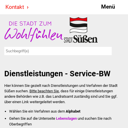
Menü
Kontakt
Stadt & Politik
Bürgermeister
Reden
Gemeinderat
Dienstleistungen - Service-BW
Ausschüsse
Hier können Sie gezielt nach Dienstleistungen und Verfahren der Stadt
Ratsinformationssystem
Süßen suchen.
Bitte beachten Sie
, dass für einige Dienstleistungen
andere Behörden wie z.B. das Landratsamt zuständig sind und Sie ggf.
Jugendbeirat
über einen Link weitergeleitet werden.
Wählen Sie ein Verfahren aus dem
Alphabet
Summerrockfestival
Gehen Sie auf die Unterseite
Lebenslagen
und suchen Sie nach
Oberbegriffen
Hallenbadparty