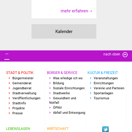
IKG Auen
mehr erfahren
Ausschreibungen
Kalender
Öffentliche
Ausschreibung
nach oben
Europaweite
Ausschreibung
STADT & POLITIK
BÜRGER & SERVICE
KULTUR & FREIZEIT
Beschränkte
Bürgermeister
Was erledige ich wo
Veranstaltungen
Gemeinderat
Bildung
Einrichtungen
Ausschreibung
Jugendbeirat
Soziale Einrichtungen
Vereine und Parteien
Stadtverwaltung
Stadtwerke
Sportanlagen
Freihändige Vergabe
Veröffentlichungen
Gesundheit und
Tourismus
Notfall
Stadtinfo
ÖPNV
Projekte
Gewerbeverzeichnis
Abfall und Entsorgung
Presse
Gewerbe - Selbsteintrag
LEBENSLAGEN
WIRTSCHAFT