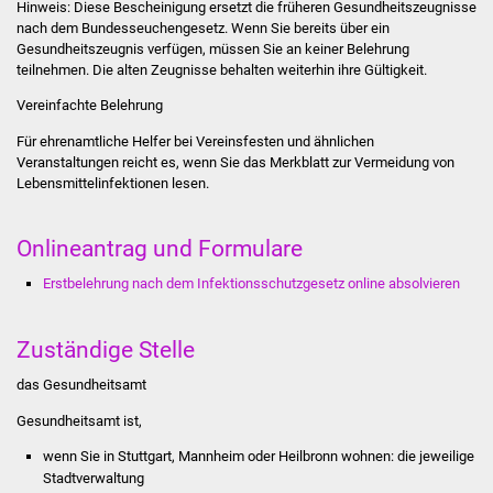
Hinweis: Diese Bescheinigung ersetzt die früheren Gesundheitszeugnisse
Stadtinfo
nach dem Bundesseuchengesetz. Wenn Sie bereits über ein
Gesundheitszeugnis verfügen, müssen Sie an keiner Belehrung
Jubiläumsjahr 2021
teilnehmen. Die alten Zeugnisse behalten weiterhin ihre Gültigkeit.
Vereinfachte Belehrung
Partnerstädte
Für ehrenamtliche Helfer bei Vereinsfesten und ähnlichen
Veranstaltungen reicht es, wenn Sie das Merkblatt zur Vermeidung von
Projekte
Lebensmittelinfektionen lesen.
Schulentwicklung Bizet
Onlineantrag und Formulare
Sanierung Hallenbad
Erstbelehrung nach dem Infektionsschutzgesetz online absolvieren
Sanierung Bizethalle
Zuständige Stelle
Ortsentwicklung
das Gesundheitsamt
Gesundheitsamt ist,
Presse
wenn Sie in Stuttgart, Mannheim oder Heilbronn wohnen: die jeweilige
Stadtverwaltung
Bürger & Service