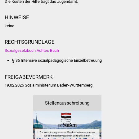
Die Kosten der Hilfe trägt das Jugendamt.
Volkshochschule
HINWEISE
Soziale Einrichtungen
keine
Kirchen
RECHTSGRUNDLAGE
Lokale Agenda
Sozialgesetzbuch Achtes Buch
§ 35
Intensive sozialpädagogische Einzelbetreuung
Jugendhaus
Fachteam Jugend
FREIGABEVERMERK
19.02.2026 Sozialministerium Baden-Württemberg
Kinder- und
Familienzentrum
Stellenausschreibung
Stadtwerke
Suenergie