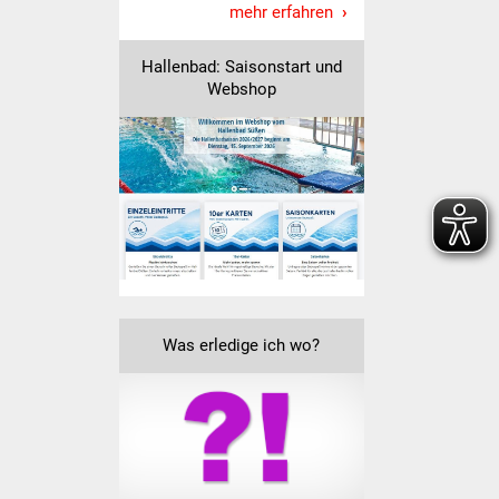
Veranstaltungen
mehr erfahren
Stadtfest
Hallenbad: Saisonstart und
Webshop
Ostermarkt
Einrichtungen
Hallenbad
Stadtbücherei
Stadtarchiv
Was erledige ich wo?
Zehntscheuer
Bürgerhaus
Kulturhalle