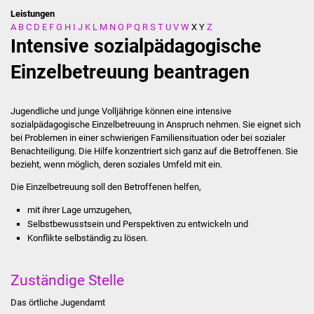
Leistungen
A
B
C
D
E
F
G
H
I
J
K
L
M
N
O
P
Q
R
S
T
U
V
W
X
Y
Z
Stadtverwaltung
Intensive sozialpädagogische
Ansprechpartner
Einzelbetreuung beantragen
Behördenwegweiser
Jugendliche und junge Volljährige können eine intensive
sozialpädagogische Einzelbetreuung in Anspruch nehmen. Sie eignet sich
Stellenangebote
bei Problemen in einer schwierigen Familiensituation oder bei sozialer
Benachteiligung.
Die Hilfe konzentriert sich ganz auf die Betroffenen. Sie
Kontakt
bezieht, wenn möglich, deren soziales Umfeld mit ein.
Die Einzelbetreuung soll den Betroffenen helfen,
Veröffentlichungen
mit ihrer Lage umzugehen,
Selbstbewusstsein und Perspektiven zu entwickeln und
Ortsrecht
Konflikte selbständig zu lösen.
FNP / Bebauungspläne
Zuständige Stelle
Wahlen
Das örtliche Jugendamt