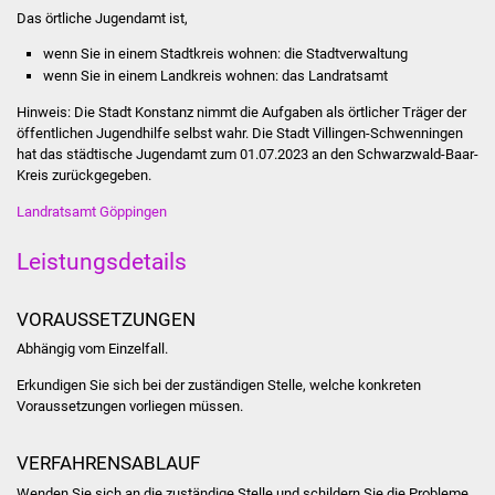
Stadtinfo
Das örtliche Jugendamt ist,
wenn Sie in einem Stadtkreis wohnen: die Stadtverwaltung
Jubiläumsjahr 2021
wenn Sie in einem Landkreis wohnen: das Landratsamt
Hinweis: Die Stadt Konstanz nimmt die Aufgaben als örtlicher Träger der
Partnerstädte
öffentlichen Jugendhilfe selbst wahr. Die Stadt Villingen-Schwenningen
hat das städtische Jugendamt zum 01.07.2023 an den Schwarzwald-Baar-
Projekte
Kreis zurückgegeben.
Landratsamt Göppingen
Schulentwicklung Bizet
Leistungsdetails
Sanierung Hallenbad
VORAUSSETZUNGEN
Sanierung Bizethalle
Abhängig vom Einzelfall.
Ortsentwicklung
Erkundigen Sie sich bei der zuständigen Stelle, welche konkreten
Voraussetzungen vorliegen müssen.
Presse
VERFAHRENSABLAUF
Bürger & Service
Wenden Sie sich an die zuständige Stelle und schildern Sie die Probleme