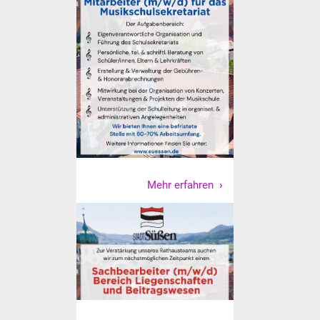
NETZMonitor
Gesundheit und Notfall
Ärzte und Apotheken
Pflege von Angehörigen
Hitzewarnung / UV-
Index
Mehr erfahren
ÖPNV
Bürgerbus (MOBS)
Abfall und Entsorgung
Kultur & Freizeit