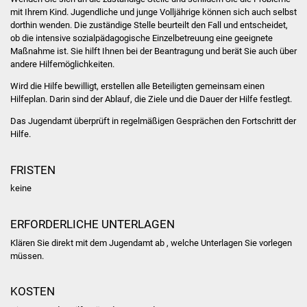
mit Ihrem Kind. Jugendliche und junge Volljährige können sich auch selbst
Was erledige ich wo
dorthin wenden. Die zuständige Stelle beurteilt den Fall und entscheidet,
ob die intensive sozialpädagogische Einzelbetreuung eine geeignete
Maßnahme ist. Sie hilft Ihnen bei der Beantragung und berät Sie auch über
Dienstleistungen
andere Hilfemöglichkeiten.
Wird die Hilfe bewilligt, erstellen alle Beteiligten gemeinsam einen
Lebenslagen
Hilfeplan. Darin sind der Ablauf, die Ziele und die Dauer der Hilfe festlegt.
Formulare
Das Jugendamt überprüft in regelmäßigen Gesprächen den Fortschritt der
Hilfe.
Bürgerinfos
FRISTEN
Bildung
keine
Schulen
ERFORDERLICHE UNTERLAGEN
Klären Sie direkt mit dem Jugendamt ab , welche Unterlagen Sie vorlegen
Kindergärten
müssen.
Kolping-Musikschule
KOSTEN