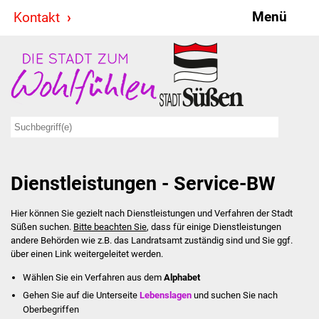
Menü
Kontakt
Stadt & Politik
Bürgermeister
Reden
Gemeinderat
Dienstleistungen - Service-BW
Ausschüsse
Hier können Sie gezielt nach Dienstleistungen und Verfahren der Stadt
Ratsinformationssystem
Süßen suchen.
Bitte beachten Sie
, dass für einige Dienstleistungen
andere Behörden wie z.B. das Landratsamt zuständig sind und Sie ggf.
Jugendbeirat
über einen Link weitergeleitet werden.
Wählen Sie ein Verfahren aus dem
Alphabet
Summerrockfestival
Gehen Sie auf die Unterseite
Lebenslagen
und suchen Sie nach
Oberbegriffen
Hallenbadparty