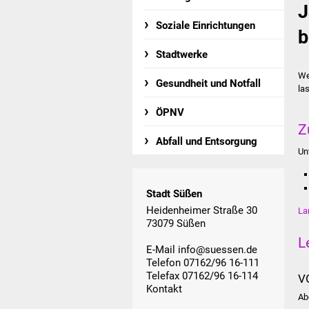
J
Soziale Einrichtungen
b
Stadtwerke
We
Gesundheit und Notfall
la
ÖPNV
Z
Abfall und Entsorgung
Un
Stadt Süßen
Heidenheimer Straße 30
La
73079 Süßen
L
E-Mail
info@suessen.de
Telefon 07162/96 16-111
Telefax 07162/96 16-114
V
Kontakt
Ab