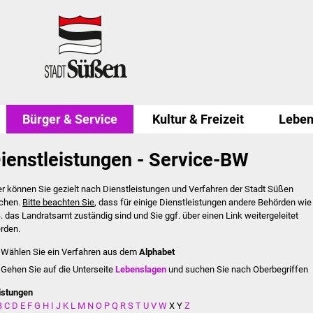
Bürger & Service
Kultur & Freizeit
Leben
ienstleistungen - Service-BW
er können Sie gezielt nach Dienstleistungen und Verfahren der Stadt Süßen
chen.
Bitte beachten Sie
, dass für einige Dienstleistungen andere Behörden wie
B. das Landratsamt zuständig sind und Sie ggf. über einen Link weitergeleitet
rden.
Wählen Sie ein Verfahren aus dem
Alphabet
Gehen Sie auf die Unterseite
Lebenslagen
und suchen Sie nach Oberbegriffen
istungen
B
C
D
E
F
G
H
I
J
K
L
M
N
O
P
Q
R
S
T
U
V
W
X
Y
Z