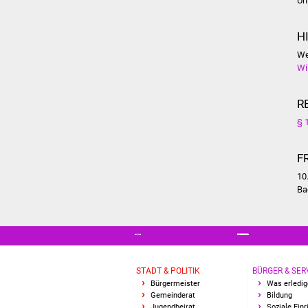
Un
H
We
Wi
R
§ 
F
10
Ba
STADT & POLITIK
BÜRGER & SER
Bürgermeister
Was erledig
Gemeinderat
Bildung
Jugendbeirat
Soziale Ein