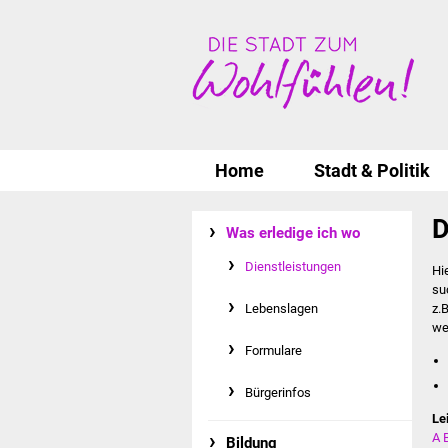
Home
Stadt & Politik
D
Was erledige ich wo
Dienstleistungen
Hi
su
Lebenslagen
z.
we
Formulare
Bürgerinfos
Le
A
Bildung