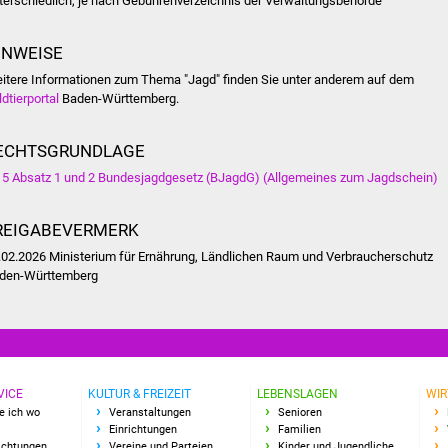
terschiedlich, je nach Gebührenverzeichnis der Verwaltungsbehörde
INWEISE
itere Informationen zum Thema "Jagd" finden Sie unter anderem auf dem
ldtierportal
Baden-Württemberg.
ECHTSGRUNDLAGE
15 Absatz 1 und 2 Bundesjagdgesetz (BJagdG) (Allgemeines zum Jagdschein)
REIGABEVERMERK
.02.2026 Ministerium für Ernährung, Ländlichen Raum und Verbraucherschutz
den-Württemberg
VICE
KULTUR & FREIZEIT
LEBENSLAGEN
WIR
e ich wo
Veranstaltungen
Senioren
Einrichtungen
Familien
richtungen
Vereine und Parteien
Kinder und Jugendliche