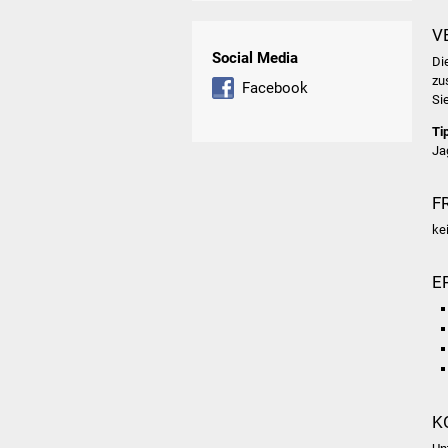
V
Social Media
Di
zu
Facebook
Si
Ti
Ja
F
ke
E
K