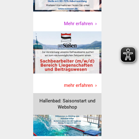
Senioren
Stadtseniorenrat
Mehr erfahren
Sommerwochen für
Ältere
Seniorenwohn- und
Pflegeheim
Familien
mehr erfahren
Familientreff
Hallenbad: Saisonstart und
Kinder und Jugendliche
Webshop
Schülerferienprogramm
Migration und Integration