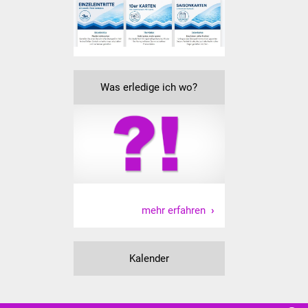
Freundeskreis Asyl
Ukraine-Hilfe
Wohnen
Was erledige ich wo?
Bauen in Süßen
Wohnimmobilien +
Baugrundstücke
Wirtschaft
mehr erfahren
Haushalt & Infos
Kalender
Wirtschaftsförderung
Gewerbeimmobilien