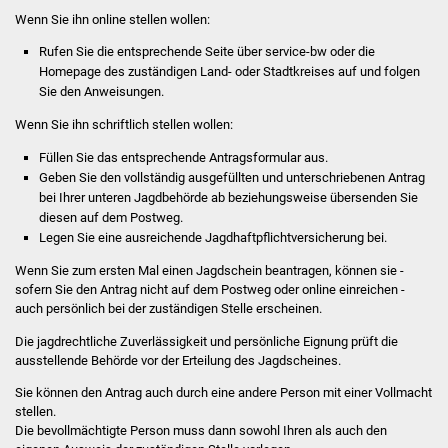
Wenn Sie ihn online stellen wollen:
Was erledige ich wo
Rufen Sie die entsprechende Seite über service-bw oder die
Homepage des zuständigen Land- oder Stadtkreises auf und folgen
Dienstleistungen
Sie den Anweisungen.
Wenn Sie ihn schriftlich stellen wollen:
Lebenslagen
Füllen Sie das entsprechende Antragsformular aus.
Formulare
Geben Sie den vollständig ausgefüllten und unterschriebenen Antrag
bei Ihrer unteren Jagdbehörde ab beziehungsweise übersenden Sie
diesen auf dem Postweg.
Bürgerinfos
Legen Sie eine ausreichende Jagdhaftpflichtversicherung bei.
Bildung
Wenn Sie zum ersten Mal einen Jagdschein beantragen, können sie -
sofern Sie den Antrag nicht auf dem Postweg oder online einreichen -
auch persönlich bei der zuständigen Stelle erscheinen.
Schulen
Die jagdrechtliche Zuverlässigkeit und persönliche Eignung prüft die
ausstellende Behörde vor der Erteilung des Jagdscheines.
Kindergärten
Sie können den Antrag auch durch eine andere Person mit einer Vollmacht
Kolping-Musikschule
stellen.
Die bevollmächtigte Person muss dann sowohl Ihren als auch den