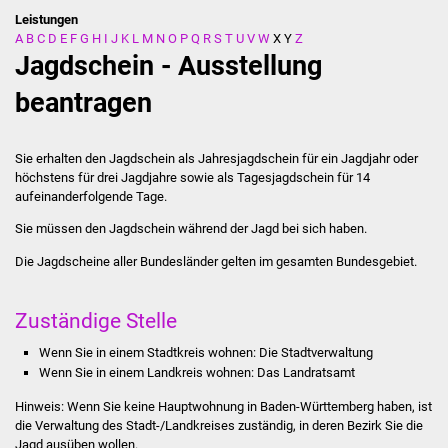
Leistungen
A
B
C
D
E
F
G
H
I
J
K
L
M
N
O
P
Q
R
S
T
U
V
W
X
Y
Z
Stadtverwaltung
Jagdschein - Ausstellung
Ansprechpartner
beantragen
Behördenwegweiser
Sie erhalten den Jagdschein als Jahresjagdschein für ein Jagdjahr oder
höchstens für drei Jagdjahre sowie als Tagesjagdschein für 14
Stellenangebote
aufeinanderfolgende Tage.
Sie müssen den Jagdschein während der Jagd bei sich haben.
Kontakt
Die Jagdscheine aller Bundesländer gelten im gesamten Bundesgebiet.
Veröffentlichungen
Zuständige Stelle
Ortsrecht
Wenn Sie in einem Stadtkreis wohnen: Die Stadtverwaltung
FNP / Bebauungspläne
Wenn Sie in einem Landkreis wohnen: Das Landratsamt
Hinweis: Wenn Sie keine Hauptwohnung in Baden-Württemberg haben, ist
Wahlen
die Verwaltung des Stadt-/Landkreises zuständig, in deren Bezirk Sie die
Jagd ausüben wollen.