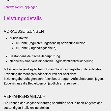
Stadtinfo
Landratsamt Göppingen
Jubiläumsjahr 2021
Leistungsdetails
Partnerstädte
VORAUSSETZUNGEN
Mindestalter:
Projekte
18 Jahre (regulärer Jagdschein) beziehungsweise
16 Jahre (Jugendjagdschein)
Schulentwicklung Bizet
Bestandene deutsche Jägerprüfung
Nachweis einer ausreichenden Jagdhaftpflichtversicherung
Sanierung Hallenbad
Mit einem Jugendjagdschein dürfen Sie nur in Begleitung der oder des
Sanierung Bizethalle
Erziehungsberechtigten oder einer von der oder dem
Erziehungsberechtigten schriftlich beauftragten Aufsichtsperson jagen.
Zudem muss die Begleitperson jagdlich erfahren sein.
Ortsentwicklung
VERFAHRENSABLAUF
Presse
Sie können den Jagdscheinantrag schriftlich oder je nach Angebot der
zuständigen Stelle online stellen.
Bürger & Service