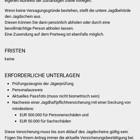
eigenen Ausweis der zuständigen Stelle vorlegen.
Volkshochschule
Wenn keine Versagungsgründe bestehen, stellt die untere Jagdbehörde
den Jagdschein aus.
Soziale Einrichtungen
Diesen können Sie dann persönlich abholen oder durch eine
bevollmächtige Person abholen lassen.
Kirchen
Eine Zusendung auf dem Postweg ist ebenfalls möglich.
Lokale Agenda
FRISTEN
keine
Jugendhaus
ERFORDERLICHE UNTERLAGEN
Fachteam Jugend
Prüfungszeugnis der Jägerprüfung
Personalausweis
Kinder- und
Aktuelles Passfoto (muss nicht biometrisch sein)
Familienzentrum
Nachweis einer Jagdhaftpflichtversicherung mit einer Deckung von
mindestens:
Stadtwerke
EUR 500.000 für Personenschäden und
EUR 50.000 für Sachschäden
Suenergie
Diese Versicherung muss bis zum Ablauf des Jagdscheins gültig sein.
Fügen Sie Ihrem Antrag immer die aktuelle Versicherungsbestätigung bei.