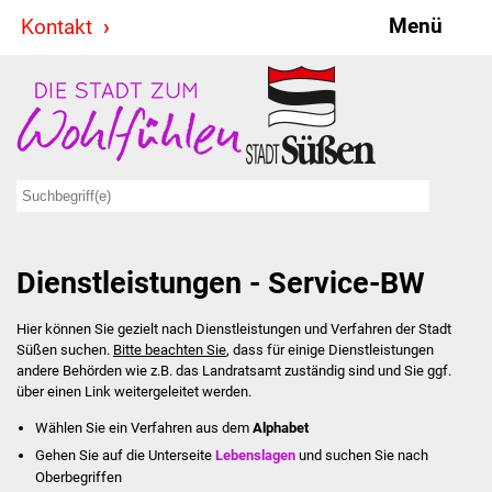
Menü
Kontakt
Stadt & Politik
Bürgermeister
Reden
Gemeinderat
Dienstleistungen - Service-BW
Ausschüsse
Hier können Sie gezielt nach Dienstleistungen und Verfahren der Stadt
Ratsinformationssystem
Süßen suchen.
Bitte beachten Sie
, dass für einige Dienstleistungen
andere Behörden wie z.B. das Landratsamt zuständig sind und Sie ggf.
Jugendbeirat
über einen Link weitergeleitet werden.
Wählen Sie ein Verfahren aus dem
Alphabet
Summerrockfestival
Gehen Sie auf die Unterseite
Lebenslagen
und suchen Sie nach
Oberbegriffen
Hallenbadparty