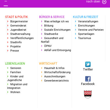
nach oben
IKG Auen
STADT & POLITIK
BÜRGER & SERVICE
KULTUR & FREIZEIT
Ausschreibungen
Bürgermeister
Was erledige ich wo
Veranstaltungen
Gemeinderat
Bildung
Einrichtungen
Öffentliche
Jugendbeirat
Soziale Einrichtungen
Vereine und Parteien
Stadtverwaltung
Stadtwerke
Sportanlagen
Ausschreibung
Veröffentlichungen
Gesundheit und
Tourismus
Notfall
Stadtinfo
ÖPNV
Europaweite
Projekte
Abfall und Entsorgung
Presse
Ausschreibung
LEBENSLAGEN
WIRTSCHAFT
Beschränkte
Senioren
Haushalt & Infos
Twitter
Ausschreibung
Familien
Wirtschaftsförderung
Kinder und
Ausschreibungen
Jugendliche
Gewerbeverzeichnis
Freihändige Vergabe
Facebook
Migration und
Integration
Wohnen
Gewerbeverzeichnis
Gewerbe - Selbsteintrag