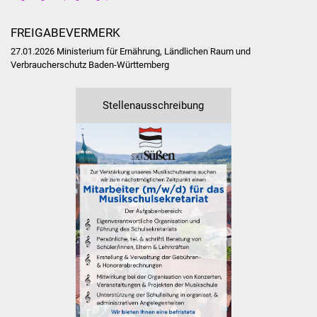
Vereine und Parteien
FREIGABEVERMERK
27.01.2026 Ministerium für Ernährung, Ländlichen Raum und
Selbsteintrag Vereine
Verbraucherschutz Baden-Württemberg
Beirat Süßener Vereine
Stellenausschreibung
Sportanlagen
Tourismus
Erlebnisregion
Schwäbischer Albtrauf
Route der
Industriekultur
Lebenslagen