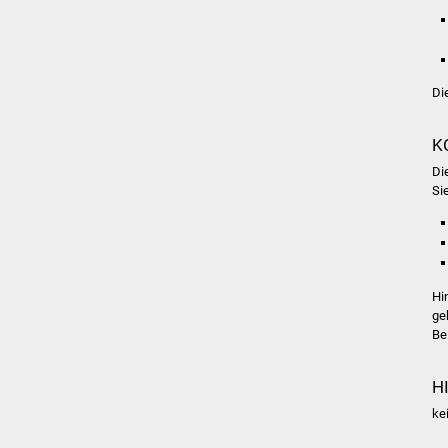
Di
K
Di
Si
Hi
ge
Be
H
ke