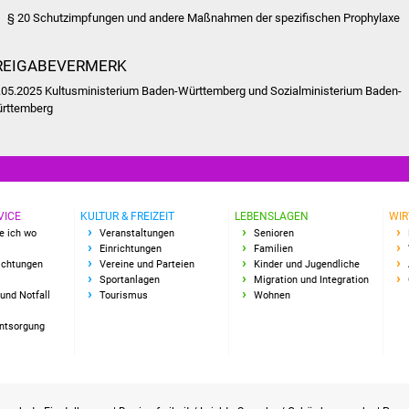
§ 20 Schutzimpfungen und andere Maßnahmen der spezifischen Prophylaxe
REIGABEVERMERK
.05.2025
Kultusministerium Baden-Württemberg und Sozialministerium Baden-
rttemberg
VICE
KULTUR & FREIZEIT
LEBENSLAGEN
WIR
e ich wo
Veranstaltungen
Senioren
Einrichtungen
Familien
richtungen
Vereine und Parteien
Kinder und Jugendliche
Sportanlagen
Migration und Integration
und Notfall
Tourismus
Wohnen
Entsorgung