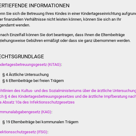
ERTIEFENDE INFORMATIONEN
nn Sie sich die Betreuung Ihres Kindes in einer Kindertageseinrichtung aufgrun
rer finanziellen Verhältnisse nicht leisten können, können Sie sich an Ihr
gendamt wenden.
 nach Einzelfall können Sie dort beantragen, dass Ihnen die Elternbeiträge
ziehungsweise Gebühren ermäßigt oder dass sie ganz übernommen werden.
ECHTSGRUNDLAGE
ndertagesbetreuungsgesetz (KiTAG)
:
§ 4 Ärztliche Untersuchung
§ 6 Elternbeiträge bei freien Trägern
chtlinien des Kultus- und des Sozialministeriums über die ärztliche Untersuchun
ch § 4 des Kindertagesbetreuungsgesetzes und die ärztliche Impfberatung nac
a Absatz 10a des Infektionsschutzgesetzes
mmunalabgabengesetz (KAG)
:
§ 19 Elternbeiträge bei kommunalen Trägern
fektionsschutzgesetz (IfSG)
: