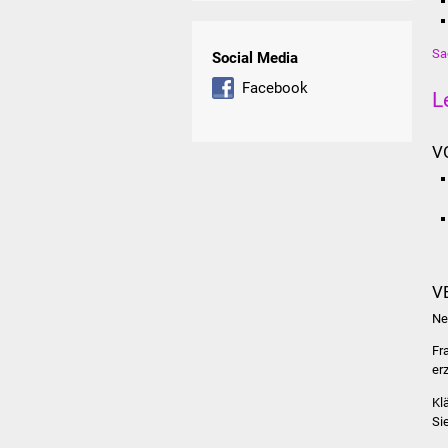
Sa
Social Media
Facebook
L
V
V
Ne
Fr
er
Kl
Si