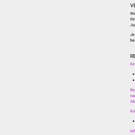
V
We
Ih
Ju
Je
be
R
Ki
Ri
na
34
Ko
In