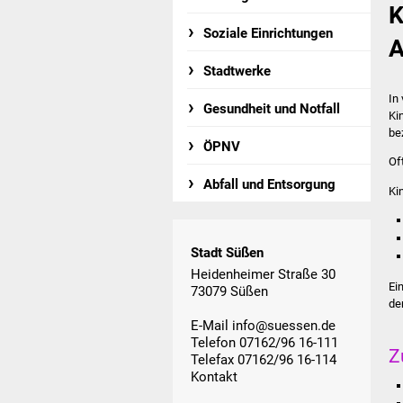
K
Soziale Einrichtungen
A
Stadtwerke
In
Gesundheit und Notfall
Ki
be
ÖPNV
Of
Abfall und Entsorgung
Ki
Stadt Süßen
Heidenheimer Straße 30
Ei
73079 Süßen
de
E-Mail
info@suessen.de
Telefon 07162/96 16-111
Z
Telefax 07162/96 16-114
Kontakt