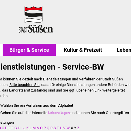
Bürger & Service
Kultur & Freizeit
Leben
ienstleistungen - Service-BW
er können Sie gezielt nach Dienstleistungen und Verfahren der Stadt Süßen
chen.
Bitte beachten Sie
, dass für einige Dienstleistungen andere Behörden wie
B. das Landratsamt zuständig sind und Sie ggf. über einen Link weitergeleitet
rden.
Wählen Sie ein Verfahren aus dem
Alphabet
Gehen Sie auf die Unterseite
Lebenslagen
und suchen Sie nach Oberbegriffen
istungen
B
C
D
E
F
G
H
I
J
K
L
M
N
O
P
Q
R
S
T
U
V
W
X
Y
Z