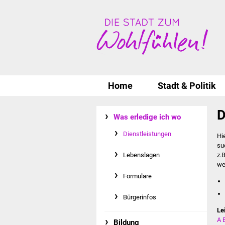
Home
Stadt & Politik
D
Was erledige ich wo
Dienstleistungen
Hi
su
Lebenslagen
z.
we
Formulare
Bürgerinfos
Le
A
Bildung