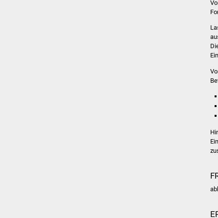
Vo
Fo
La
au
Di
Ei
Vo
Be
Hi
Ei
zu
F
ab
E