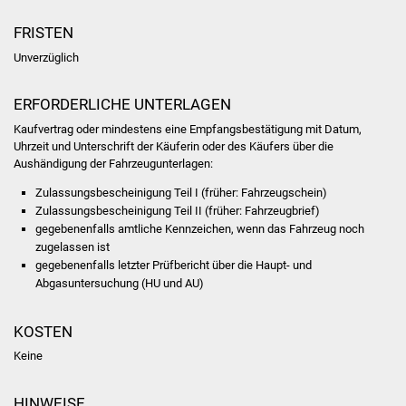
FRISTEN
Was erledige ich wo
Unverzüglich
Dienstleistungen
ERFORDERLICHE UNTERLAGEN
Lebenslagen
Kaufvertrag oder mindestens eine Empfangsbestätigung mit Datum,
Uhrzeit und Unterschrift der Käuferin oder des Käufers über die
Formulare
Aushändigung der Fahrzeugunterlagen:
Zulassungsbescheinigung Teil I (früher: Fahrzeugschein)
Bürgerinfos
Zulassungsbescheinigung Teil II (früher: Fahrzeugbrief)
gegebenenfalls amtliche Kennzeichen, wenn das Fahrzeug noch
Bildung
zugelassen ist
gegebenenfalls letzter Prüfbericht über die Haupt- und
Abgasuntersuchung (HU und AU)
Schulen
KOSTEN
Kindergärten
Keine
Kolping-Musikschule
HINWEISE