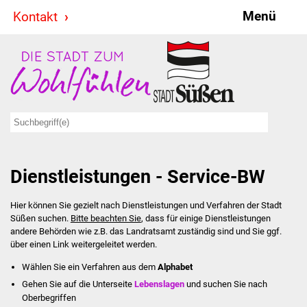
Menü
Kontakt
Stadt & Politik
Bürgermeister
Reden
Gemeinderat
Dienstleistungen - Service-BW
Ausschüsse
Hier können Sie gezielt nach Dienstleistungen und Verfahren der Stadt
Ratsinformationssystem
Süßen suchen.
Bitte beachten Sie
, dass für einige Dienstleistungen
andere Behörden wie z.B. das Landratsamt zuständig sind und Sie ggf.
Jugendbeirat
über einen Link weitergeleitet werden.
Wählen Sie ein Verfahren aus dem
Alphabet
Summerrockfestival
Gehen Sie auf die Unterseite
Lebenslagen
und suchen Sie nach
Oberbegriffen
Hallenbadparty