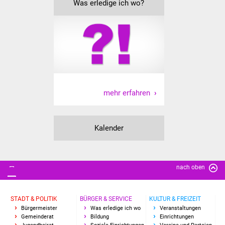
Was erledige ich wo?
Vereine und Parteien
Selbsteintrag Vereine
Beirat Süßener Vereine
Sportanlagen
mehr erfahren
Tourismus
Kalender
Erlebnisregion
Schwäbischer Albtrauf
Route der
nach oben
Industriekultur
STADT & POLITIK
BÜRGER & SERVICE
KULTUR & FREIZEIT
Lebenslagen
Bürgermeister
Was erledige ich wo
Veranstaltungen
Gemeinderat
Bildung
Einrichtungen