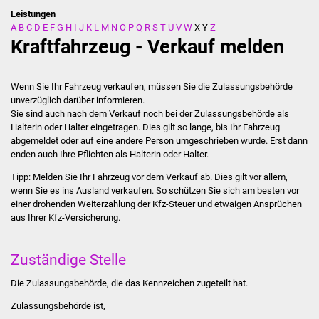
Leistungen
A
B
C
D
E
F
G
H
I
J
K
L
M
N
O
P
Q
R
S
T
U
V
W
X
Y
Z
Stadtverwaltung
Kraftfahrzeug - Verkauf melden
Ansprechpartner
Wenn Sie Ihr Fahrzeug verkaufen, müssen Sie die Zulassungsbehörde
Behördenwegweiser
unverzüglich darüber informieren.
Sie sind auch nach dem Verkauf noch bei der Zulassungsbehörde als
Halterin oder Halter eingetragen. Dies gilt so lange, bis Ihr Fahrzeug
Stellenangebote
abgemeldet oder auf eine andere Person umgeschrieben wurde. Erst dann
enden auch Ihre Pflichten als Halterin oder Halter.
Kontakt
Tipp:
Melden Sie Ihr Fahrzeug vor dem Verkauf ab. Dies gilt
vor allem
,
wenn Sie es ins Ausland verkaufen. So schützen Sie sich am besten vor
Veröffentlichungen
einer drohenden Weiterzahlung der Kfz-Steuer und etwaigen A
n
sprüchen
aus Ihrer Kfz-Versicherung.
Ortsrecht
Zuständige Stelle
FNP / Bebauungspläne
Die Zulassungsbehörde, die das Kennzeichen zugeteilt hat.
Wahlen
Zulassungsbehörde ist,