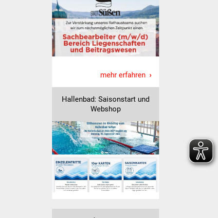
Veranstaltungen
Stadtfest
Ostermarkt
Einrichtungen
mehr erfahren
Hallenbad
Hallenbad: Saisonstart und
Webshop
Stadtbücherei
Stadtarchiv
Zehntscheuer
Bürgerhaus
Kulturhalle