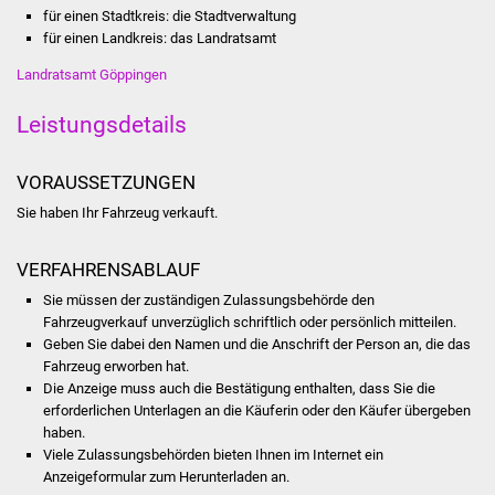
für einen Stadtkreis: die Stadtverwaltung
Stadtinfo
für einen Landkreis: das Landratsamt
Jubiläumsjahr 2021
Landratsamt Göppingen
Leistungsdetails
Partnerstädte
Projekte
VORAUSSETZUNGEN
Sie haben Ihr Fahrzeug verkauft.
Schulentwicklung Bizet
VERFAHRENSABLAUF
Sanierung Hallenbad
Sie müssen der zuständigen Zulassungsbehörde den
Fahrzeugverkauf unverzüglich schriftlich oder persönlich mitteilen.
Sanierung Bizethalle
Geben Sie dabei den Namen und die Anschrift der Person an, die das
Fahrzeug erworben hat.
Ortsentwicklung
Die Anzeige muss auch die Bestätigung enthalten, dass Sie die
erforderlichen Unterlagen an die Käuferin oder den Käufer übergeben
Presse
haben.
Viele Zulassungsbehörden bieten Ihnen im Internet ein
Anzeigeformular zum Herunterladen an.
Bürger & Service