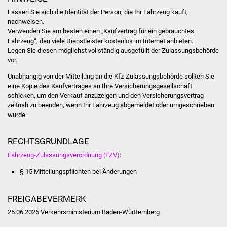
Volkshochschule
Lassen Sie sich die Identität de
r Person, die Ihr Fahrzeug kauft
,
nachweisen.
Soziale Einrichtungen
Verwenden Sie am besten einen „Kaufvertrag für ein gebrauchtes
Fahrzeug“, den viele Dienstleister kostenlos im Internet anbieten.
Legen Sie diesen möglichst vollständig ausg
e
füllt der Zulassungsbehörde
Kirchen
vor.
Lokale Agenda
Unabhängig von der Mitteilung an die Kfz-Zulassungsbehörde sol
l
ten Sie
eine Kopie des Kaufvertrages an Ihre Versicherungsgesel
l
schaft
schicken, um den Ver
kauf anzuzeigen und den Ver
sich
e
rungsvertrag
Jugendhaus
zeitnah
zu beenden
, wenn Ihr Fahrzeug abgemeldet oder umgeschrieben
wurde
.
Fachteam Jugend
RECHTSGRUNDLAGE
Kinder- und
Fahrzeug-Zulassungsverordnung (FZV)
:
Familienzentrum
§ 15 Mitteilungspflichten bei Änderungen
Stadtwerke
FREIGABEVERMERK
Suenergie
25.06.2026 Verkehrsministerium Baden-Württemberg