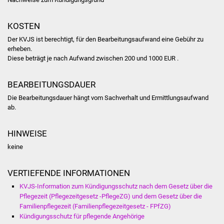
NETZMonitor
KOSTEN
Gesundheit und Notfall
Der KVJS ist berechtigt, für den Bearbeitungsaufwand eine Gebühr zu
erheben.
Ärzte und Apotheken
Diese beträgt je nach Aufwand zwischen 200 und 1000 EUR .
Pflege von Angehörigen
BEARBEITUNGSDAUER
Hitzewarnung / UV-
Die Bearbeitungsdauer hängt vom Sachverhalt und Ermittlungsaufwand
ab.
Index
HINWEISE
ÖPNV
keine
Bürgerbus (MOBS)
VERTIEFENDE INFORMATIONEN
Abfall und Entsorgung
KVJS-Information zum Kündigungsschutz nach dem Gesetz über die
Pflegezeit (Pflegezeitgesetz -PflegeZG) und dem Gesetz über die
Kultur & Freizeit
Familienpflegezeit (Familienpflegezeitgesetz - FPfZG)
Kündigungsschutz für pflegende Angehörige