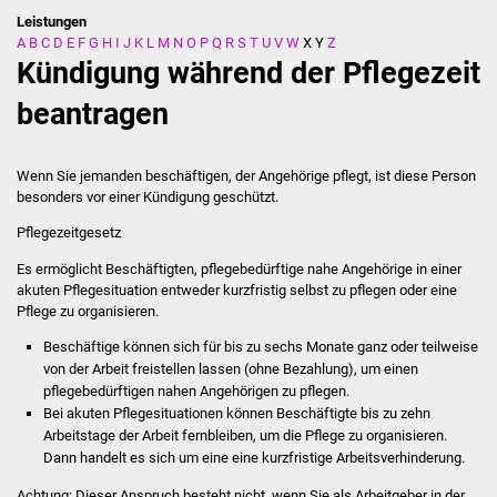
Leistungen
A
B
C
D
E
F
G
H
I
J
K
L
M
N
O
P
Q
R
S
T
U
V
W
X
Y
Z
Stadtverwaltung
Kündigung während der Pflegezeit
Ansprechpartner
beantragen
Behördenwegweiser
Wenn Sie jemanden beschäftigen, der Angehörige pflegt, ist diese Person
besonders vor einer Kündigung geschützt.
Stellenangebote
Pflegezeitgesetz
Kontakt
Es ermöglicht Beschäftigten, pflegebedürftige nahe Angehörige in einer
akuten Pflegesituation entweder kurzfristig selbst zu pflegen oder eine
Veröffentlichungen
Pflege zu organisieren.
Beschäftige können sich für bis zu sechs Monate ganz oder teilweise
Ortsrecht
von der Arbeit freistellen lassen (ohne Bezahlung), um einen
pflegebedürftigen nahen Angehörigen zu pflegen.
FNP / Bebauungspläne
Bei akuten Pflegesituationen können Beschäftigte bis zu zehn
Arbeitstage der Arbeit fernbleiben, um die Pflege zu organisieren.
Dann handelt es sich um eine eine kurzfristige Arbeitsverhinderung.
Wahlen
Achtung: Dieser Anspruch besteht nicht, wenn Sie als Arbeitgeber in der