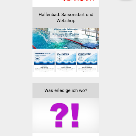
Senioren
Hallenbad: Saisonstart und
Stadtseniorenrat
Webshop
Sommerwochen für
Ältere
Seniorenwohn- und
Pflegeheim
Familien
Familientreff
Was erledige ich wo?
Kinder und Jugendliche
Schülerferienprogramm
Migration und Integration