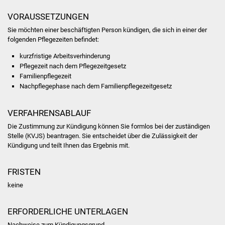
Volkshochschule
VORAUSSETZUNGEN
Soziale Einrichtungen
Sie möchten einer beschäftigten Person kündigen, die sich in einer der
folgenden Pflegezeiten befindet:
Kirchen
kurzfristige Arbeitsverhinderung
Pflegezeit nach dem Pflegezeitgesetz
Lokale Agenda
Familienpflegezeit
Nachpflegephase nach dem Familienpflegezeitgesetz
Jugendhaus
VERFAHRENSABLAUF
Fachteam Jugend
Die Zustimmung zur Kündigung können Sie formlos bei der zuständigen
Stelle (KVJS) beantragen. Sie entscheidet über die Zulässigkeit der
Kündigung und teilt Ihnen das Ergebnis mit.
Kinder- und
Familienzentrum
FRISTEN
Stadtwerke
keine
Suenergie
ERFORDERLICHE UNTERLAGEN
Nachweise zum Kündigungsgrund