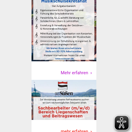
Vereine und Parteien
Selbsteintrag Vereine
Beirat Süßener Vereine
Sportanlagen
Tourismus
Mehr erfahren
Erlebnisregion
Schwäbischer Albtrauf
Route der
Industriekultur
Lebenslagen
mehr erfahren