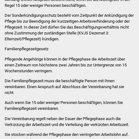
Stadtinfo
Regel 15 oder weniger Personen beschäftigen.
Der Sonderkündigungsschutz besteht vom Zeitpunkt der Ankündigung der
Jubiläumsjahr 2021
Pflege bis zur Beendigung der kurzzeitigen Arbeitsverhinderung oder der
Pflegezeit. In dieser Zeit dürfen Sie das Beschäftigungsverhältnis nicht
ohne Zustimmung der zuständigen Stelle (KVJS Dezernat 3:
Partnerstädte
Elternzeit/Pflegezeit) kündigen.
Projekte
Familienpflegezeitgesetz
Pflegende Angehörige können in der Pflegephase die Arbeitszeit über
Schulentwicklung Bizet
einen Zeitraum von höchstens zwei Jahren bis zur Untergrenze von 15
Wochenstunden verringern.
Sanierung Hallenbad
Die Familienpflegezeit muss die beschäftigte Person mit Ihnen
vereinbaren. Einen Anspruch auf Abschluss der Vereinbarung hat sie
Sanierung Bizethalle
nicht.
Auch wenn Sie 15 oder weniger Personen beschäftigen, können Sie
Ortsentwicklung
Familienpflegezeit vereinbaren.
Die Vereinbarung regelt neben der Dauer der Pflegephase auch die
Presse
Verkürzung der Arbeitszeit und die Verteilung der verkürzten Arbeitszeit.
Sie stocken während der Pflegephase den verringerten Arbeitslohn auf.
Bürger & Service