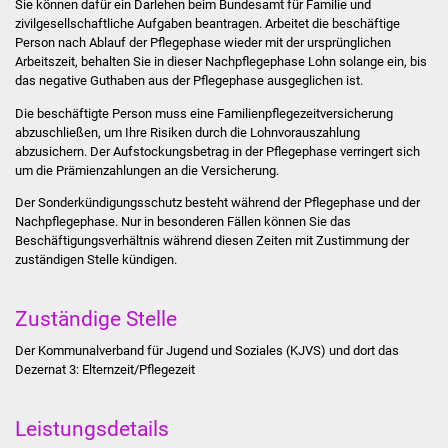
Sie können dafür ein Darlehen beim Bundesamt für Familie und
zivilgesellschaftliche Aufgaben beantragen. Arbeitet die beschäftige
Was erledige ich wo
Person nach Ablauf der Pflegephase wieder mit der ursprünglichen
Arbeitszeit, behalten Sie in dieser Nachpflegephase Lohn solange ein, bis
das negative Guthaben aus der Pflegephase ausgeglichen ist.
Dienstleistungen
Die beschäftigte Person muss eine Familienpflegezeitversicherung
Lebenslagen
abzuschließen, um Ihre Risiken durch die Lohnvorauszahlung
abzusichern. Der Aufstockungsbetrag in der Pflegephase verringert sich
um die Prämienzahlungen an die Versicherung.
Formulare
Der Sonderkündigungsschutz besteht während der Pflegephase und der
Nachpflegephase. Nur in besonderen Fällen können Sie das
Bürgerinfos
Beschäftigungsverhältnis während diesen Zeiten mit Zustimmung der
zuständigen Stelle kündigen.
Bildung
Zuständige Stelle
Schulen
Der Kommunalverband für Jugend und Soziales (KJVS) und dort das
Kindergärten
Dezernat 3: Elternzeit/Pflegezeit
Kolping-Musikschule
Leistungsdetails