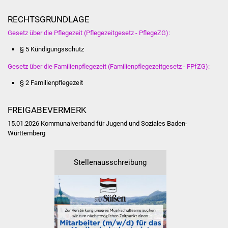
Veranstaltungen
RECHTSGRUNDLAGE
Stadtfest
Gesetz über die Pflegezeit (Pflegezeitgesetz - PflegeZG):
§ 5 Kündigungsschutz
Ostermarkt
Gesetz über die Familienpflegezeit (Familienpflegezeitgesetz - FPfZG):
Einrichtungen
§ 2 Familienpflegezeit
Hallenbad
FREIGABEVERMERK
Stadtbücherei
15.01.2026
Kommunalverband für Jugend und Soziales Baden-
Württemberg
Stadtarchiv
Stellenausschreibung
Zehntscheuer
Bürgerhaus
Kulturhalle