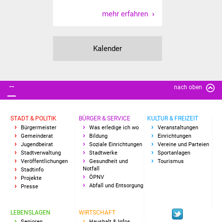
Freundeskreis Asyl
mehr erfahren
Ukraine-Hilfe
Kalender
Wohnen
Bauen in Süßen
nach oben
Wohnimmobilien +
Baugrundstücke
STADT & POLITIK
BÜRGER & SERVICE
KULTUR & FREIZEIT
Bürgermeister
Was erledige ich wo
Veranstaltungen
Gemeinderat
Bildung
Einrichtungen
Wirtschaft
Jugendbeirat
Soziale Einrichtungen
Vereine und Parteien
Stadtverwaltung
Stadtwerke
Sportanlagen
Veröffentlichungen
Gesundheit und
Tourismus
Haushalt & Infos
Notfall
Stadtinfo
ÖPNV
Projekte
Abfall und Entsorgung
Presse
Wirtschaftsförderung
Gewerbeimmobilien
LEBENSLAGEN
WIRTSCHAFT
Senioren
Haushalt & Infos