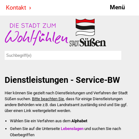
Menü
Kontakt
Stadt & Politik
Bürgermeister
Reden
Gemeinderat
Dienstleistungen - Service-BW
Ausschüsse
Hier können Sie gezielt nach Dienstleistungen und Verfahren der Stadt
Ratsinformationssystem
Süßen suchen.
Bitte beachten Sie
, dass für einige Dienstleistungen
andere Behörden wie z.B. das Landratsamt zuständig sind und Sie ggf.
Jugendbeirat
über einen Link weitergeleitet werden.
Wählen Sie ein Verfahren aus dem
Alphabet
Summerrockfestival
Gehen Sie auf die Unterseite
Lebenslagen
und suchen Sie nach
Oberbegriffen
Hallenbadparty