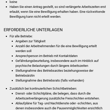
NETZMonitor
keine
Haben Sie einen Antrag gestellt, so sind verlängerte Arbeitszeiten erst
erlaubt, wenn Sie eine Bewilligung erhalten haben. Eine rückwirkende
Gesundheit und Notfall
Bewilligung kann nicht erteilt werden.
Ärzte und Apotheken
ERFORDERLICHE UNTERLAGEN
Für alle Betriebe:
Pflege von Angehörigen
Angaben zur Tätigkeit
Anzahl der Arbeitnehmenden für die eine Bewilligung erteilt
Hitzewarnung / UV-
werden soll
Index
Ansprechperson im Betrieb mit Kontaktdaten
Gefährdungsbeurteilung, insbesondere auch im Hinblick auf
ÖPNV
psychische Belastungen durch längere Arbeitszeiten
Stellungnahme des Betriebsarztes beziehungsweise der
Betriebsärztin
Bürgerbus (MOBS)
Stellungnahme des Betriebsrats (falls vorhanden)
Abfall und Entsorgung
Zusätzlich bei kontinuierlichen Schichtbetrieben:
Dienst- oder Schichtpläne, die belegen, dass durch die
Arbeitszeitverlängerung zusätzliche Freischichten entstehen.
Kultur & Freizeit
Ablaufpläne für Tag- und Nachtdienste oder -schichten, aus
denen insbesondere auch die Pausenmöglichkeiten ersichtlich