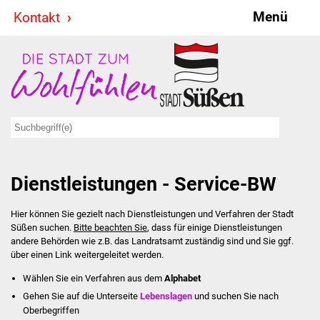
Menü
Kontakt
Stadt & Politik
Bürgermeister
Reden
Gemeinderat
Dienstleistungen - Service-BW
Ausschüsse
Hier können Sie gezielt nach Dienstleistungen und Verfahren der Stadt
Ratsinformationssystem
Süßen suchen.
Bitte beachten Sie
, dass für einige Dienstleistungen
andere Behörden wie z.B. das Landratsamt zuständig sind und Sie ggf.
Jugendbeirat
über einen Link weitergeleitet werden.
Wählen Sie ein Verfahren aus dem
Alphabet
Summerrockfestival
Gehen Sie auf die Unterseite
Lebenslagen
und suchen Sie nach
Oberbegriffen
Hallenbadparty