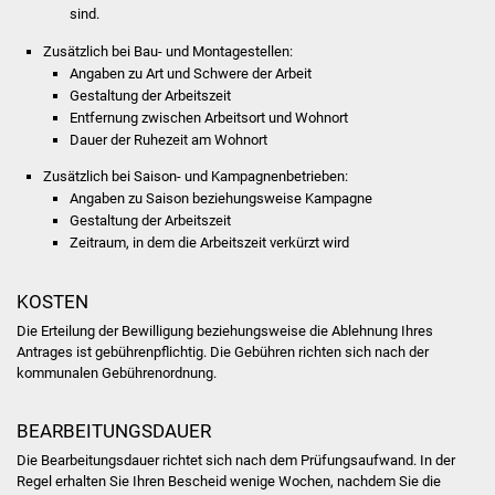
Veranstaltungen
sind.
Zusätzlich bei Bau- und Montagestellen:
Stadtfest
Angaben zu Art und Schwere der Arbeit
Gestaltung der Arbeitszeit
Ostermarkt
Entfernung zwischen Arbeitsort und Wohnort
Dauer der Ruhezeit am Wohnort
Einrichtungen
Zusätzlich bei Saison- und Kampagnenbetrieben:
Angaben zu Saison beziehungsweise Kampagne
Hallenbad
Gestaltung der Arbeitszeit
Zeitraum, in dem die Arbeitszeit verkürzt wird
Stadtbücherei
KOSTEN
Stadtarchiv
Die Erteilung der Bewilligung beziehungsweise die Ablehnung Ihres
Antrages ist gebührenpflichtig. Die Gebühren
richten sich nach der
Zehntscheuer
kommunalen Gebührenordnung.
Bürgerhaus
BEARBEITUNGSDAUER
Die Bearbeitungsdauer richtet sich nach dem Prüfungsaufwand. In der
Kulturhalle
Regel erhalten Sie Ihren Bescheid wenige Wochen, nachdem Sie die