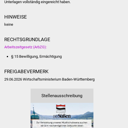
Unterlagen vollständig eingereicht haben.
Vereine und Parteien
HINWEISE
Selbsteintrag Vereine
keine
Beirat Süßener Vereine
RECHTSGRUNDLAGE
Arbeitszeitgesetz (ArbZG):
Sportanlagen
§ 15 Bewilligung, Ermächtigung
Tourismus
FREIGABEVERMERK
Erlebnisregion
29.06.2026 Wirtschaftsministerium Baden-Württemberg
Schwäbischer Albtrauf
Route der
Stellenausschreibung
Industriekultur
Lebenslagen