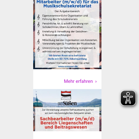
Senioren
Stadtseniorenrat
Sommerwochen für
Ältere
Seniorenwohn- und
Pflegeheim
Familien
Mehr erfahren
Familientreff
Kinder und Jugendliche
Schülerferienprogramm
Migration und Integration