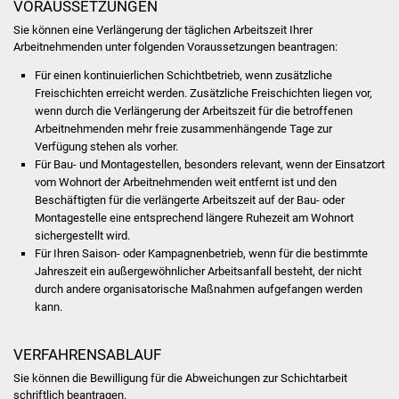
VORAUSSETZUNGEN
Sie können eine Verlängerung der täglichen Arbeitszeit Ihrer
Was erledige ich wo
Arbeitnehmenden unter folgenden Voraussetzungen beantragen:
Dienstleistungen
Für einen kontinuierlichen Schichtbetrieb, wenn zusätzliche
Freischichten erreicht werden. Zusätzliche Freischichten liegen vor,
wenn durch die Verlängerung der Arbeitszeit für die betroffenen
Lebenslagen
Arbeitnehmenden mehr freie zusammenhängende Tage zur
Verfügung stehen als vorher.
Formulare
Für Bau- und Montagestellen, besonders relevant, wenn der Einsatzort
vom Wohnort der Arbeitnehmenden weit entfernt ist und den
Bürgerinfos
Beschäftigten für die verlängerte Arbeitszeit auf der Bau- oder
Montagestelle eine entsprechend längere Ruhezeit am Wohnort
sichergestellt wird.
Bildung
Für Ihren Saison- oder Kampagnenbetrieb, wenn für die bestimmte
Jahreszeit ein außergewöhnlicher Arbeitsanfall besteht, der nicht
Schulen
durch andere organisatorische Maßnahmen aufgefangen werden
kann.
Kindergärten
VERFAHRENSABLAUF
Kolping-Musikschule
Sie können die Bewilligung für die Abweichungen zur Schichtarbeit
schriftlich beantragen.