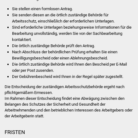
Volkshochschule
Sie stellen einen formlosen Antrag.
Sie senden diesen an die örtlich zuständige Behörde für
Soziale Einrichtungen
Arbeitsschutz, einschließlich der erforderlichen Unterlagen.
Sind erforderliche Unterlagen beziehungsweise Informationen für die
Kirchen
Bearbeitung unvollständig, werden Sie von der Sachbearbeitung
kontaktiert.
Die örtlich zuständige Behörde prüft den Antrag.
Lokale Agenda
Nach Abschluss der behördlichen Prüfung erhalten Sie einen
Bewilligungsbescheid oder einen Ablehnungsbescheid.
Jugendhaus
Die örtlich zuständige Behörde wird Ihnen den Bescheid per E-Mail
oder per Post zusenden.
Fachteam Jugend
Der Gebührenbescheid wird Ihnen in der Regel später zugestellt.
Die Entscheidung der zuständigen Arbeitsschutzbehörde ergeht nach
Kinder- und
pflichtgemäßem Ermessen.
Familienzentrum
Im Rahmen dieser Entscheidung findet eine Abwägung zwischen den
Belangen des Schutzes der Sicherheit und Gesundheit der
Arbeitnehmenden und den betrieblichen Interessen des Arbeitgebers oder
Stadtwerke
der Arbeitgeberin statt.
Suenergie
FRISTEN