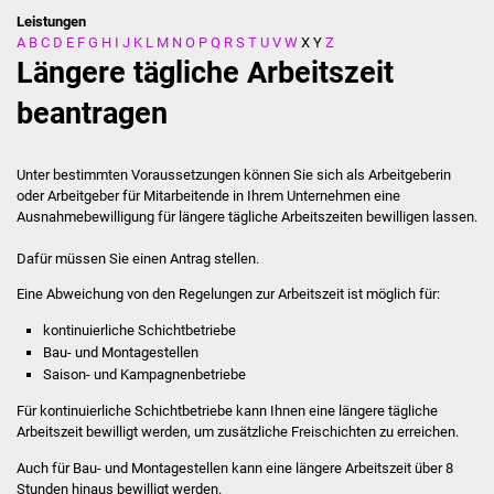
Leistungen
A
B
C
D
E
F
G
H
I
J
K
L
M
N
O
P
Q
R
S
T
U
V
W
X
Y
Z
Stadtverwaltung
Längere tägliche Arbeitszeit
Ansprechpartner
beantragen
Behördenwegweiser
Unter bestimmten Voraussetzungen können Sie sich als Arbeitgeberin
oder Arbeitgeber für Mitarbeitende in Ihrem Unternehmen eine
Stellenangebote
Ausnahmebewilligung für längere tägliche Arbeitszeiten bewilligen lassen.
Kontakt
Dafür müssen Sie einen Antrag stellen.
Eine Abweichung von den Regelungen zur Arbeitszeit ist möglich für:
Veröffentlichungen
kontinuierliche Schichtbetriebe
Bau- und Montagestellen
Ortsrecht
Saison- und Kampagnenbetriebe
FNP / Bebauungspläne
Für kontinuierliche Schichtbetriebe kann Ihnen eine längere tägliche
Arbeitszeit bewilligt werden, um zusätzliche Freischichten zu erreichen.
Wahlen
Auch für Bau- und Montagestellen kann eine längere Arbeitszeit über 8
Stunden hinaus bewilligt werden.