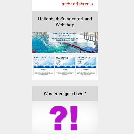
mehr erfahren
Freundeskreis Asyl
Hallenbad: Saisonstart und
Ukraine-Hilfe
Webshop
Wohnen
Bauen in Süßen
Wohnimmobilien +
Baugrundstücke
Wirtschaft
Was erledige ich wo?
Haushalt & Infos
Wirtschaftsförderung
Gewerbeimmobilien