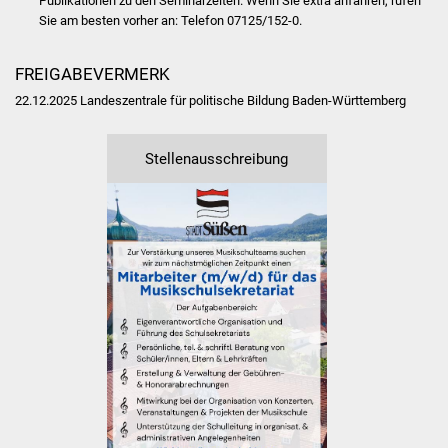
Publikationen zu den Seminarzeiten. Wenn Sie extra anfahren, rufen
Veranstaltungen
Sie am besten vorher an: Telefon 07125/152-0.
Stadtfest
FREIGABEVERMERK
Ostermarkt
22.12.2025 Landeszentrale für politische Bildung Baden-Württemberg
Einrichtungen
Stellenausschreibung
Hallenbad
Stadtbücherei
Stadtarchiv
Zehntscheuer
Bürgerhaus
Kulturhalle