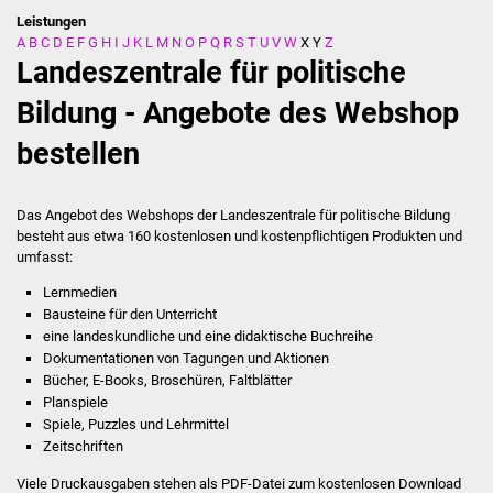
Leistungen
A
B
C
D
E
F
G
H
I
J
K
L
M
N
O
P
Q
R
S
T
U
V
W
X
Y
Z
Stadtverwaltung
Landeszentrale für politische
Ansprechpartner
Bildung - Angebote des Webshop
bestellen
Behördenwegweiser
Stellenangebote
Das Angebot des Webshops der Landeszentrale für politische Bildung
besteht aus etwa 160 kostenlosen und kostenpflichtigen Produkten und
Kontakt
umfasst:
Lernmedien
Veröffentlichungen
Bausteine für den Unterricht
eine landeskundliche und eine didaktische Buchreihe
Ortsrecht
Dokumentationen von Tagungen und Aktionen
Bücher, E-Books, Broschüren, Faltblätter
Planspiele
FNP / Bebauungspläne
Spiele, Puzzles und Lehrmittel
Zeitschriften
Wahlen
Viele Druckausgaben stehen als PDF-Datei zum kostenlosen Download