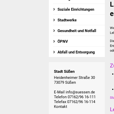
L
Soziale Einrichtungen
e
Stadtwerke
We
Gesundheit und Notfall
Le
Di
ÖPNV
Er
od
Abfall und Entsorgung
Z
Stadt Süßen
Heidenheimer Straße 30
73079 Süßen
E-Mail
info@suessen.de
Telefon 07162/96 16-111
St
Telefax 07162/96 16-114
Kontakt
L