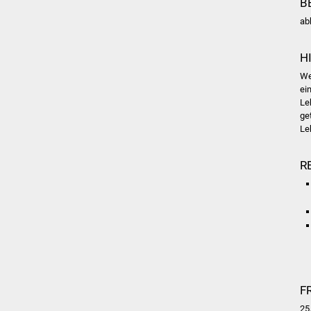
B
ab
H
We
ei
Le
ge
Le
R
F
25