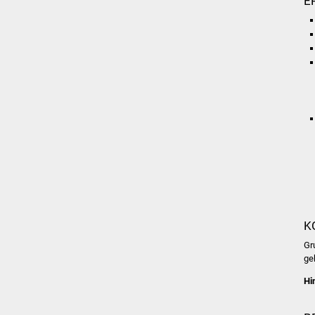
E
K
Gr
ge
Hi