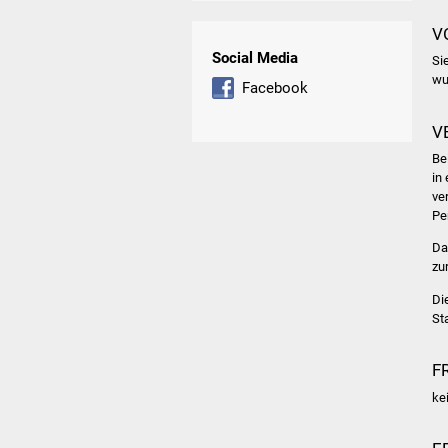
V
Social Media
Si
wu
Facebook
V
Be
in
ve
Pe
Da
zu
Di
St
F
ke