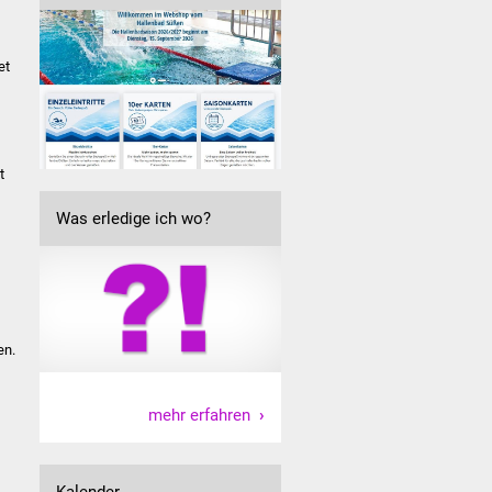
et
t
Was erledige ich wo?
en.
mehr erfahren
Kalender