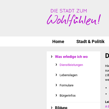
Home
Stadt & Politik
D
Was erledige ich wo
Dienstleistungen
Hi
su
Lebenslagen
z.
we
Formulare
Bürgerinfos
Le
A
Bildung