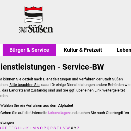
Bürger & Service
Kultur & Freizeit
Leben
ienstleistungen - Service-BW
er können Sie gezielt nach Dienstleistungen und Verfahren der Stadt Süßen
chen.
Bitte beachten Sie
, dass für einige Dienstleistungen andere Behörden wie
B. das Landratsamt zuständig sind und Sie ggf. über einen Link weitergeleitet
rden.
Wählen Sie ein Verfahren aus dem
Alphabet
Gehen Sie auf die Unterseite
Lebenslagen
und suchen Sie nach Oberbegriffen
istungen
B
C
D
E
F
G
H
I
J
K
L
M
N
O
P
Q
R
S
T
U
V
W
X
Y
Z