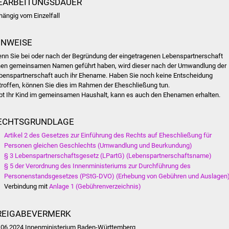
EARBEITUNGSDAUER
hängig vom Einzelfall
INWEISE
nn Sie bei oder nach der Begründung der eingetragenen Lebenspartnerschaft
nen gemeinsamen Namen geführt haben, wird dieser nach der Umwandlung der
benspartnerschaft auch ihr Ehename. Haben Sie noch keine Entscheidung
troffen, können Sie dies im Rahmen der Eheschließung tun.
bt Ihr Kind im gemeinsamen Haushalt, kann es auch den Ehenamen erhalten.
ECHTSGRUNDLAGE
Artikel 2 des Gesetzes zur Einführung des Rechts auf Eheschließung für
Personen gleichen Geschlechts (Umwandlung und Beurkundung)
§ 3 Lebenspartnerschaftsgesetz (LPartG) (Lebenspartnerschaftsname)
§ 5 der Verordnung des Innenministeriums zur Durchführung des
Personenstandsgesetzes (PStG-DVO) (Erhebung von Gebühren und Auslagen
Verbindung mit
Anlage 1 (Gebührenverzeichnis)
REIGABEVERMERK
.06.2024 Innenministerium Baden-Württemberg