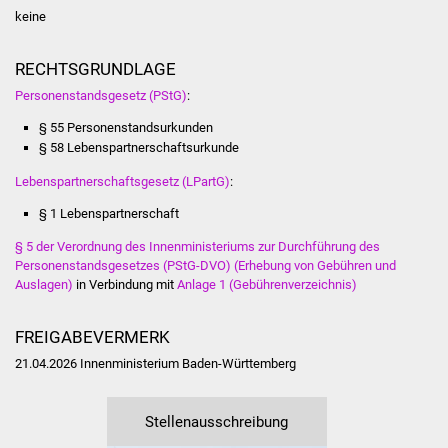
NETZMonitor
keine
Gesundheit und Notfall
RECHTSGRUNDLAGE
Personenstandsgesetz (PStG)
:
Ärzte und Apotheken
§ 55 Personenstandsurkunden
§ 58 Lebenspartnerschaftsurkunde
Pflege von Angehörigen
Lebenspartnerschaftsgesetz (LPartG)
:
Hitzewarnung / UV-
§ 1 Lebenspartnerschaft
Index
§ 5 der Verordnung des Innenministeriums zur Durchführung des
Personenstandsgesetzes (PStG-DVO) (Erhebung von Gebühren und
ÖPNV
Auslagen)
in Verbindung mit
Anlage 1 (Gebührenverzeichnis)
Bürgerbus (MOBS)
FREIGABEVERMERK
Abfall und Entsorgung
21.04.2026 Innenministerium Baden-Württemberg
Kultur & Freizeit
Stellenausschreibung