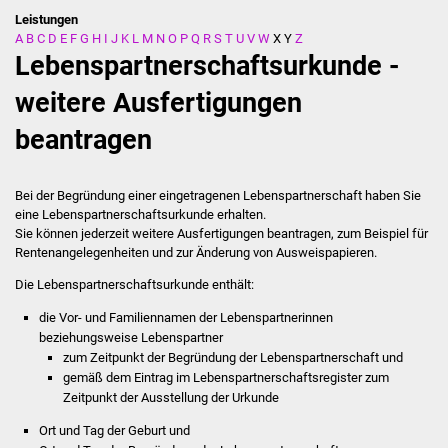
Leistungen
A
B
C
D
E
F
G
H
I
J
K
L
M
N
O
P
Q
R
S
T
U
V
W
X
Y
Z
Stadtverwaltung
Lebenspartnerschaftsurkunde -
Ansprechpartner
weitere Ausfertigungen
beantragen
Behördenwegweiser
Stellenangebote
Bei der Begründung einer eingetragenen Lebenspartnerschaft haben Sie
eine Lebenspartnerschaftsurkunde erhalten.
Kontakt
Sie können jederzeit weitere Ausfertigungen beantragen,
zum Beispiel für
Rentenangelegenheiten und zur Änderung von Ausweispapieren
.
Veröffentlichungen
Die Lebenspartnerschaftsurkunde enthält:
die Vor- und Familiennamen der Lebenspartnerinnen
Ortsrecht
beziehungsweise Lebenspartner
zum Zeitpunkt der Begründung der Lebenspartnerschaft und
FNP / Bebauungspläne
gemäß dem Eintrag im Lebenspartnerschaftsregister zum
Zeitpunkt der Ausstellung der Urkunde
Wahlen
Ort und Tag der Geburt und