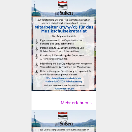
Veranstaltungen
Stadtfest
Ostermarkt
Einrichtungen
Hallenbad
Stadtbücherei
Stadtarchiv
Zehntscheuer
Mehr erfahren
Bürgerhaus
Kulturhalle