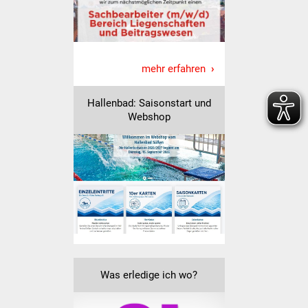
Vereine und Parteien
Selbsteintrag Vereine
mehr erfahren
Beirat Süßener Vereine
Hallenbad: Saisonstart und
Sportanlagen
Webshop
Tourismus
Erlebnisregion
Schwäbischer Albtrauf
Route der
Industriekultur
Was erledige ich wo?
Lebenslagen