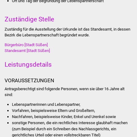
Ort und Tag der Begründung der Lebenspartnerschaft
Stadtinfo
Zuständige Stelle
Jubiläumsjahr 2021
Zuständig für die Ausstellung der Urkunde ist das Standesamt, in dessen
Partnerstädte
Bezirk die Lebenspartnerschaft begründet wurde.
Bürgerbüro [Stadt Süßen]
Projekte
Standesamt [Stadt Süßen]
Schulentwicklung Bizet
Leistungsdetails
Sanierung Hallenbad
VORAUSSETZUNGEN
Antragsberechtigt sind folgende Personen, wenn sie über 16 Jahre alt
Sanierung Bizethalle
sind:
Lebenspartnerinnen und Lebenspartner,
Ortsentwicklung
Vorfahren,
beispielsweise Eltern und Großeltern,
Nachfahren,
beispielsweise Kinder, Enkel und Urenkel
sowie
Presse
sonstige Personen, die ein rechtliches Interesse glaubhaft machen
(zum Beispiel durch ein Schreiben des Nachlassgerichts, ein
Bürger & Service
gerichtliches Urteil oder einen vollstreckbaren Titel)