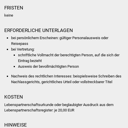
Volkshochschule
FRISTEN
keine
Soziale Einrichtungen
Kirchen
ERFORDERLICHE UNTERLAGEN
bei persönlichem Erscheinen: gültiger Personalausweis oder
Lokale Agenda
Reisepass
bei Vertretung:
schriftliche Vollmacht der berechtigten Person, auf die sich der
Jugendhaus
Eintrag bezieht
Ausweis der bevollmächtigten Person
Fachteam Jugend
Nachweis des rechtlichen Interesses: beispielsweise Schreiben des
Nachlassgerichts, gerichtliches Urteil oder vollstreckbarer Titel
Kinder- und
Familienzentrum
KOSTEN
Stadtwerke
Lebenspartnerschaftsurkunde oder beglaubigter Ausdruck aus dem
Lebenspartnerschaftsregister: je 20,00 EUR
Suenergie
HINWEISE