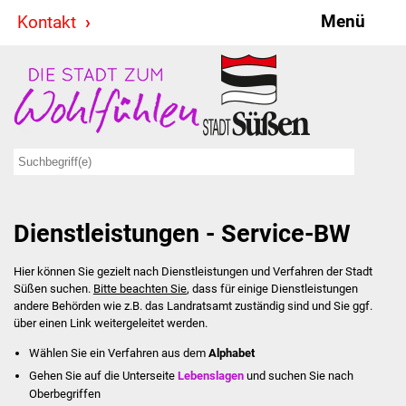
Menü
Kontakt
Stadt & Politik
Bürgermeister
Reden
Gemeinderat
Dienstleistungen - Service-BW
Ausschüsse
Hier können Sie gezielt nach Dienstleistungen und Verfahren der Stadt
Ratsinformationssystem
Süßen suchen.
Bitte beachten Sie
, dass für einige Dienstleistungen
andere Behörden wie z.B. das Landratsamt zuständig sind und Sie ggf.
Jugendbeirat
über einen Link weitergeleitet werden.
Wählen Sie ein Verfahren aus dem
Alphabet
Summerrockfestival
Gehen Sie auf die Unterseite
Lebenslagen
und suchen Sie nach
Oberbegriffen
Hallenbadparty