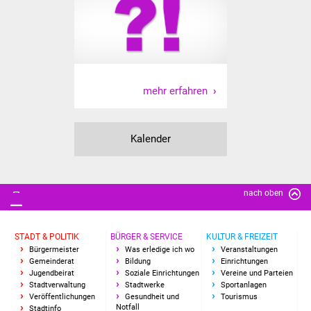
Senioren
Stadtseniorenrat
Sommerwochen für
Ältere
mehr erfahren
Seniorenwohn- und
Pflegeheim
Kalender
Familien
nach oben
Familientreff
Kinder und Jugendliche
STADT & POLITIK
BÜRGER & SERVICE
KULTUR & FREIZEIT
Bürgermeister
Was erledige ich wo
Veranstaltungen
Gemeinderat
Bildung
Einrichtungen
Schülerferienprogramm
Jugendbeirat
Soziale Einrichtungen
Vereine und Parteien
Stadtverwaltung
Stadtwerke
Sportanlagen
Migration und Integration
Veröffentlichungen
Gesundheit und
Tourismus
Notfall
Stadtinfo