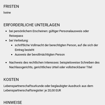
Volkshochschule
FRISTEN
keine
Soziale Einrichtungen
Kirchen
ERFORDERLICHE UNTERLAGEN
bei persönlichem Erscheinen: gültiger Personalausweis oder
Lokale Agenda
Reisepass
bei Vertretung:
schriftliche Vollmacht der berechtigten Person, auf die sich der
Jugendhaus
Eintrag bezieht
Ausweis der bevollmächtigten Person
Fachteam Jugend
Nachweis des rechtlichen Interesses: beispielsweise Schreiben des
Nachlassgerichts, gerichtliches Urteil oder vollstreckbarer Titel
Kinder- und
Familienzentrum
KOSTEN
Stadtwerke
Lebenspartnerschaftsurkunde oder beglaubigter Ausdruck aus dem
Lebenspartnerschaftsregister: je 20,00 EUR
Suenergie
HINWEISE