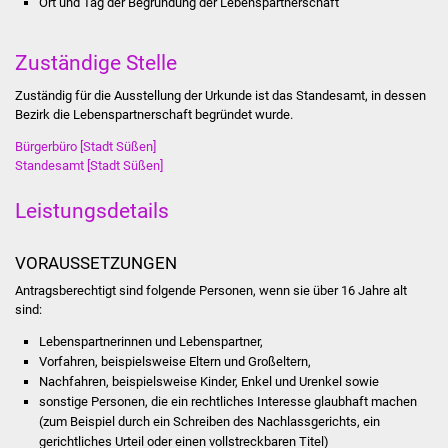
Ort und Tag der Begründung der Lebenspartnerschaft
Stadtinfo
Zuständige Stelle
Jubiläumsjahr 2021
Zuständig für die Ausstellung der Urkunde ist das Standesamt, in dessen
Partnerstädte
Bezirk die Lebenspartnerschaft begründet wurde.
Bürgerbüro [Stadt Süßen]
Projekte
Standesamt [Stadt Süßen]
Schulentwicklung Bizet
Leistungsdetails
Sanierung Hallenbad
VORAUSSETZUNGEN
Antragsberechtigt sind folgende Personen, wenn sie über 16 Jahre alt
Sanierung Bizethalle
sind:
Lebenspartnerinnen und Lebenspartner,
Ortsentwicklung
Vorfahren,
beispielsweise Eltern und Großeltern,
Nachfahren,
beispielsweise Kinder, Enkel und Urenkel
sowie
Presse
sonstige Personen, die ein rechtliches Interesse glaubhaft machen
(zum Beispiel durch ein Schreiben des Nachlassgerichts, ein
Bürger & Service
gerichtliches Urteil oder einen vollstreckbaren Titel)