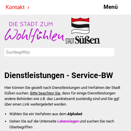
Menü
Kontakt
Stadt & Politik
Bürgermeister
Reden
Gemeinderat
Dienstleistungen - Service-BW
Ausschüsse
Hier können Sie gezielt nach Dienstleistungen und Verfahren der Stadt
Ratsinformationssystem
Süßen suchen.
Bitte beachten Sie
, dass für einige Dienstleistungen
andere Behörden wie z.B. das Landratsamt zuständig sind und Sie ggf.
Jugendbeirat
über einen Link weitergeleitet werden.
Wählen Sie ein Verfahren aus dem
Alphabet
Summerrockfestival
Gehen Sie auf die Unterseite
Lebenslagen
und suchen Sie nach
Oberbegriffen
Hallenbadparty