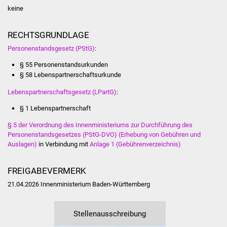
NETZMonitor
keine
Gesundheit und Notfall
RECHTSGRUNDLAGE
Personenstandsgesetz (PStG)
:
Ärzte und Apotheken
§ 55 Personenstandsurkunden
§ 58 Lebenspartnerschaftsurkunde
Pflege von Angehörigen
Lebenspartnerschaftsgesetz (LPartG)
:
Hitzewarnung / UV-
§ 1 Lebenspartnerschaft
Index
§ 5 der Verordnung des Innenministeriums zur Durchführung des
Personenstandsgesetzes (PStG-DVO) (Erhebung von Gebühren und
ÖPNV
Auslagen)
in Verbindung mit
Anlage 1 (Gebührenverzeichnis)
Bürgerbus (MOBS)
FREIGABEVERMERK
Abfall und Entsorgung
21.04.2026 Innenministerium Baden-Württemberg
Kultur & Freizeit
Stellenausschreibung