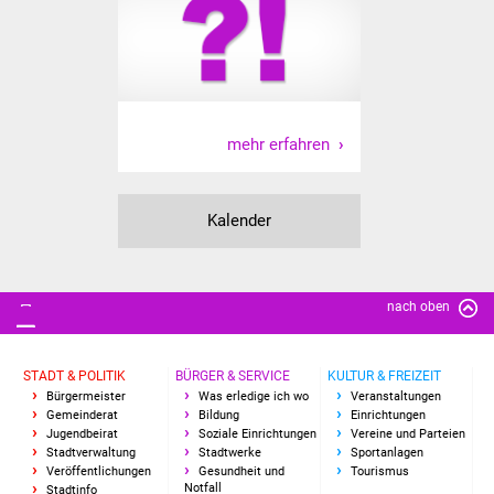
Senioren
Stadtseniorenrat
Sommerwochen für
Ältere
mehr erfahren
Seniorenwohn- und
Pflegeheim
Kalender
Familien
nach oben
Familientreff
Kinder und Jugendliche
STADT & POLITIK
BÜRGER & SERVICE
KULTUR & FREIZEIT
Bürgermeister
Was erledige ich wo
Veranstaltungen
Gemeinderat
Bildung
Einrichtungen
Schülerferienprogramm
Jugendbeirat
Soziale Einrichtungen
Vereine und Parteien
Stadtverwaltung
Stadtwerke
Sportanlagen
Migration und Integration
Veröffentlichungen
Gesundheit und
Tourismus
Notfall
Stadtinfo