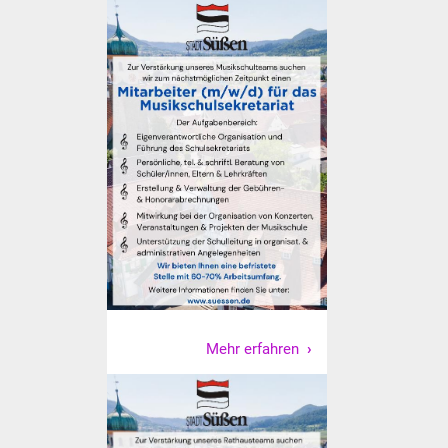
Veranstaltungen
Stadtfest
Ostermarkt
Einrichtungen
Hallenbad
Stadtbücherei
Stadtarchiv
Zehntscheuer
Mehr erfahren
Bürgerhaus
Kulturhalle