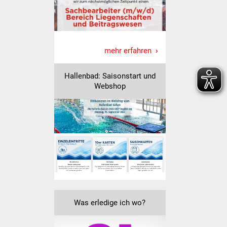
Vereine und Parteien
Selbsteintrag Vereine
mehr erfahren
Beirat Süßener Vereine
Hallenbad: Saisonstart und
Sportanlagen
Webshop
Tourismus
Erlebnisregion
Schwäbischer Albtrauf
Route der
Industriekultur
Was erledige ich wo?
Lebenslagen