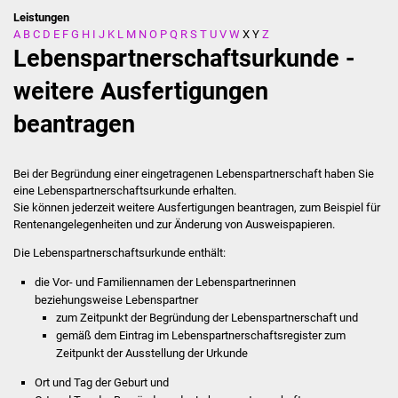
Leistungen
A
B
C
D
E
F
G
H
I
J
K
L
M
N
O
P
Q
R
S
T
U
V
W
X
Y
Z
Stadtverwaltung
Lebenspartnerschaftsurkunde -
Ansprechpartner
weitere Ausfertigungen
beantragen
Behördenwegweiser
Stellenangebote
Bei der Begründung einer eingetragenen Lebenspartnerschaft haben Sie
eine Lebenspartnerschaftsurkunde erhalten.
Kontakt
Sie können jederzeit weitere Ausfertigungen beantragen,
zum Beispiel für
Rentenangelegenheiten und zur Änderung von Ausweispapieren
.
Veröffentlichungen
Die Lebenspartnerschaftsurkunde enthält:
die Vor- und Familiennamen der Lebenspartnerinnen
Ortsrecht
beziehungsweise Lebenspartner
zum Zeitpunkt der Begründung der Lebenspartnerschaft und
FNP / Bebauungspläne
gemäß dem Eintrag im Lebenspartnerschaftsregister zum
Zeitpunkt der Ausstellung der Urkunde
Wahlen
Ort und Tag der Geburt und