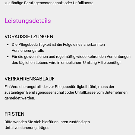
zuständige Berufsgenossenschaft oder Unfallkasse
Stadtinfo
Jubiläumsjahr 2021
Leistungsdetails
Partnerstädte
VORAUSSETZUNGEN
Die Pflegebedürftigkeit ist die Folge eines anerkannten
Projekte
Versicherungsfalls
Für die gewöhnlichen und regelmäßig wiederkehrenden Verrichtungen
Schulentwicklung Bizet
des täglichen Lebens wird in erheblichem Umfang Hilfe benötigt.
Sanierung Hallenbad
VERFAHRENSABLAUF
Ein Versicherungsfall, der zur Pflegebedürftigkeit führt, muss der
Sanierung Bizethalle
zuständigen Berufsgenossenschaft oder Unfallkasse vom Unternehmen
gemeldet werden.
Ortsentwicklung
FRISTEN
Presse
Bitte wenden Sie sich hierfür an Ihren zuständigen
Unfallversicherungsträger.
Bürger & Service