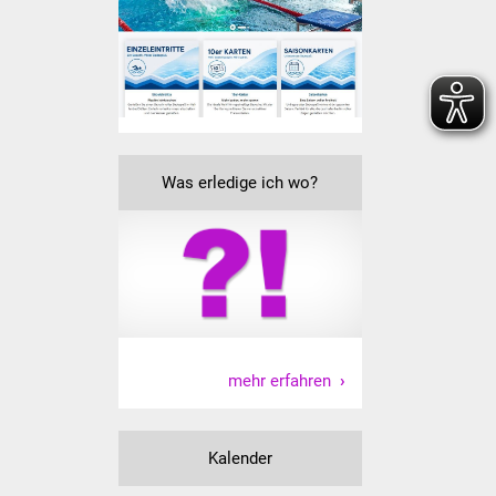
Veranstaltungen
Stadtfest
Ostermarkt
Einrichtungen
Was erledige ich wo?
Hallenbad
Stadtbücherei
Stadtarchiv
Zehntscheuer
mehr erfahren
Bürgerhaus
Kalender
Kulturhalle