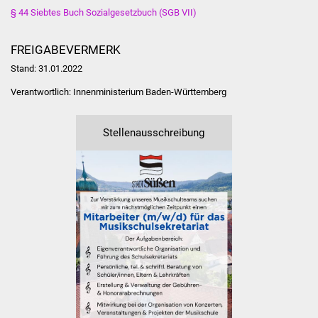
Volkshochschule
§ 44 Siebtes Buch Sozialgesetzbuch (SGB VII)
Soziale Einrichtungen
FREIGABEVERMERK
Stand: 31.01.2022
Kirchen
Verantwortlich:
Innenministerium Baden-Württemberg
Lokale Agenda
Stellenausschreibung
Jugendhaus
Fachteam Jugend
Kinder- und
Familienzentrum
Stadtwerke
Suenergie