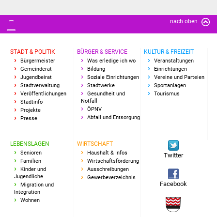
Vereine und Parteien
nach oben
Selbsteintrag Vereine
STADT & POLITIK
BÜRGER & SERVICE
KULTUR & FREIZEIT
Beirat Süßener Vereine
Bürgermeister
Was erledige ich wo
Veranstaltungen
Gemeinderat
Bildung
Einrichtungen
Jugendbeirat
Soziale Einrichtungen
Vereine und Parteien
Sportanlagen
Stadtverwaltung
Stadtwerke
Sportanlagen
Veröffentlichungen
Gesundheit und
Tourismus
Notfall
Stadtinfo
Tourismus
ÖPNV
Projekte
Abfall und Entsorgung
Presse
Erlebnisregion
Schwäbischer Albtrauf
LEBENSLAGEN
WIRTSCHAFT
Senioren
Haushalt & Infos
Twitter
Route der
Familien
Wirtschaftsförderung
Kinder und
Ausschreibungen
Industriekultur
Jugendliche
Gewerbeverzeichnis
Facebook
Migration und
Integration
Lebenslagen
Wohnen