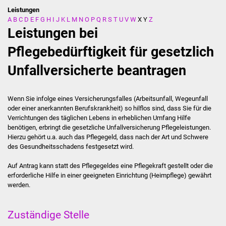
Leistungen
A
B
C
D
E
F
G
H
I
J
K
L
M
N
O
P
Q
R
S
T
U
V
W
X
Y
Z
Stadtverwaltung
Leistungen bei
Ansprechpartner
Pflegebedürftigkeit für gesetzlich
Unfallversicherte beantragen
Behördenwegweiser
Stellenangebote
Wenn Sie infolge eines Versicherungsfalles
(Arbeitsunfall, Wegeunfall
oder einer anerkannten Berufskrankheit)
so hilflos sind, dass Sie für die
Kontakt
Verrichtungen des täglichen Lebens in erheblichen Umfang Hilfe
benötigen, erbringt die gesetzliche Unfallversicherung
Pflegeleistungen.
Hierzu gehört u.a. auch das Pflegegeld, dass nach der Art und Schwere
Veröffentlichungen
des Gesundheitsschadens festgesetzt wird.
Ortsrecht
Auf Antrag kann statt des Pflegegeldes eine Pflegekraft gestellt oder die
erforderliche Hilfe in einer geeigneten Einrichtung (Heimpflege) gewährt
werden.
FNP / Bebauungspläne
Wahlen
Zuständige Stelle