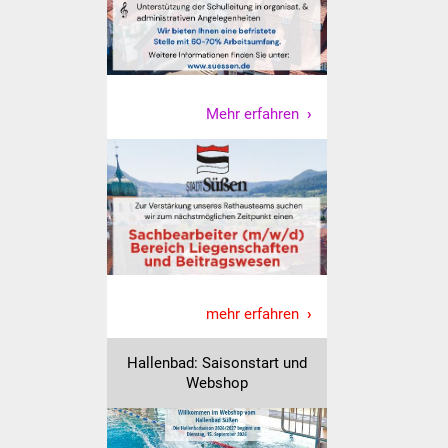
NETZMonitor
Gesundheit und Notfall
Ärzte und Apotheken
Mehr erfahren
Pflege von Angehörigen
Hitzewarnung / UV-
Index
ÖPNV
mehr erfahren
Bürgerbus (MOBS)
Abfall und Entsorgung
Hallenbad: Saisonstart und
Webshop
Kultur & Freizeit