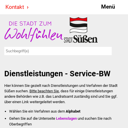
Menü
Kontakt
Stadt & Politik
Bürgermeister
Reden
Gemeinderat
Dienstleistungen - Service-BW
Ausschüsse
Hier können Sie gezielt nach Dienstleistungen und Verfahren der Stadt
Ratsinformationssystem
Süßen suchen.
Bitte beachten Sie
, dass für einige Dienstleistungen
andere Behörden wie z.B. das Landratsamt zuständig sind und Sie ggf.
Jugendbeirat
über einen Link weitergeleitet werden.
Wählen Sie ein Verfahren aus dem
Alphabet
Summerrockfestival
Gehen Sie auf die Unterseite
Lebenslagen
und suchen Sie nach
Oberbegriffen
Hallenbadparty