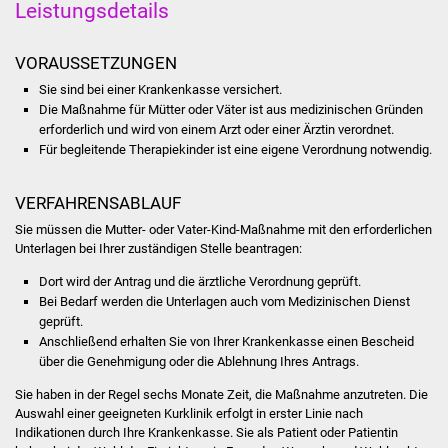
Leistungsdetails
Was erledige ich wo
VORAUSSETZUNGEN
Dienstleistungen
Sie sind bei einer Krankenkasse versichert.
Die Maßnahme für Mütter oder Väter ist aus medizinischen Gründen
Lebenslagen
erforderlich und wird von einem Arzt oder einer Ärztin verordnet.
Für begleitende Therapiekinder ist eine eigene Verordnung notwendig.
Formulare
VERFAHRENSABLAUF
Bürgerinfos
Sie müssen die Mutter- oder Vater-Kind-Maßnahme mit den erforderlichen
Unterlagen bei Ihrer zuständigen Stelle beantragen:
Bildung
Dort wird der Antrag und die ärztliche Verordnung geprüft.
Bei Bedarf werden die Unterlagen auch vom Medizinischen Dienst
Schulen
geprüft.
Anschließend erhalten Sie von Ihrer Krankenkasse einen Bescheid
über die Genehmigung oder die Ablehnung Ihres Antrags.
Kindergärten
Sie haben in der Regel sechs Monate Zeit, die Maßnahme anzutreten. Die
Kolping-Musikschule
Auswahl einer geeigneten Kurklinik erfolgt in erster Linie nach
Indikationen durch Ihre Krankenkasse. Sie als Patient oder Patientin