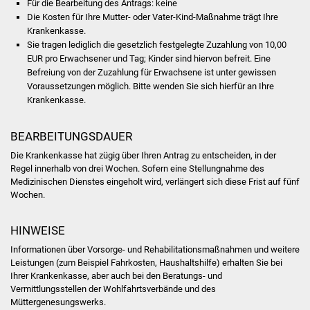
Für die Bearbeitung des Antrags: keine
NETZMonitor
Die Kosten für Ihre Mutter- oder Vater-Kind-Maßnahme trägt Ihre
Krankenkasse.
Gesundheit und Notfall
Sie tragen lediglich die gesetzlich festgelegte Zuzahlung von 10,00
EUR pro Erwachsener und Tag; Kinder sind hiervon befreit.
Eine
Ärzte und Apotheken
Befreiung von der Zuzahlung für Erwachsene ist unter gewissen
Voraussetzungen möglich. Bitte wenden Sie sich hierfür an Ihre
Krankenkasse.
Pflege von Angehörigen
Hitzewarnung / UV-
BEARBEITUNGSDAUER
Index
Die Krankenkasse hat zügig über Ihren Antrag zu entscheiden, in der
Regel innerhalb von drei Wochen. Sofern eine
Stellungnahme des
Medizinischen Dienstes eingeholt wird, verlängert sich diese Frist auf fünf
ÖPNV
Wochen.
Bürgerbus (MOBS)
HINWEISE
Abfall und Entsorgung
Informationen über Vorsorge- und Rehabilitationsmaßnahmen und weitere
Leistungen (zum Beispiel Fahrkosten, Haushaltshilfe) erhalten Sie bei
Ihrer Krankenkasse, aber auch bei den Beratungs- und
Kultur & Freizeit
Vermittlungsstellen der Wohlfahrtsverbände und des
Müttergenesungswerks.