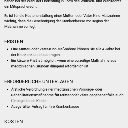
haben bei der Wahl der Einrichtung in Form des Wunsch- und Wahlrechts
Volkshochschule
ein Mitspracherecht.
Es ist für die Kostenerstattung einer Mutter- oder Vater-Kind-Maßnahme
Soziale Einrichtungen
wichtig, dass die Genehmigung der Krankenkasse vor Beginn der
Maßnahme vorliegt.
Kirchen
FRISTEN
Lokale Agenda
Eine Mutter- oder Vater-Kind-Maßnahme können Sie alle 4 Jahre bei
der Krankenkasse beantragen.
Jugendhaus
Ein kürzere Frist ist möglich, wenn eine vorzeitige Maßnahme aus
medizinischen Gründen dringend erforderlich ist
Fachteam Jugend
ERFORDERLICHE UNTERLAGEN
Kinder- und
Ärztliche Verordnung einer medizinischen Vorsorge- oder
Familienzentrum
Rehabilitationsmaßnahme für Mütter oder Väter, gegebenenfalls auch
für begleitende Kinder
Stadtwerke
Ausgefüllter Antrag für Ihre Krankenkasse
Suenergie
KOSTEN