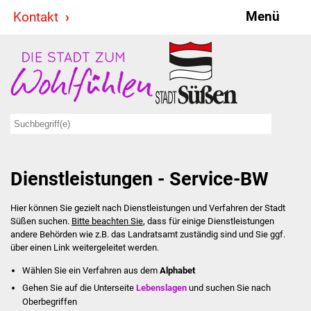
Menü
Kontakt
Stadt & Politik
Bürgermeister
Reden
Gemeinderat
Dienstleistungen - Service-BW
Ausschüsse
Hier können Sie gezielt nach Dienstleistungen und Verfahren der Stadt
Ratsinformationssystem
Süßen suchen.
Bitte beachten Sie
, dass für einige Dienstleistungen
andere Behörden wie z.B. das Landratsamt zuständig sind und Sie ggf.
Jugendbeirat
über einen Link weitergeleitet werden.
Wählen Sie ein Verfahren aus dem
Alphabet
Summerrockfestival
Gehen Sie auf die Unterseite
Lebenslagen
und suchen Sie nach
Oberbegriffen
Hallenbadparty