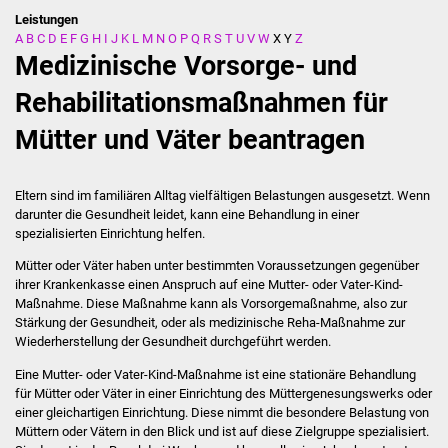
Leistungen
A
B
C
D
E
F
G
H
I
J
K
L
M
N
O
P
Q
R
S
T
U
V
W
X
Y
Z
Stadtverwaltung
Medizinische Vorsorge- und
Ansprechpartner
Rehabilitationsmaßnahmen für
Mütter und Väter beantragen
Behördenwegweiser
Stellenangebote
Eltern sind im familiären Alltag vielfältigen Belastungen ausgesetzt. Wenn
darunter die Gesundheit leidet, kann eine Behandlung in einer
Kontakt
spezialisierten Einrichtung helfen.
Mütter oder Väter haben unter bestimmten Voraussetzungen gegenüber
Veröffentlichungen
ihrer Krankenkasse einen Anspruch auf eine Mutter- oder Vater-Kind-
Maßnahme. Diese Maßnahme kann als Vorsorgemaßnahme, also zur
Stärkung der Gesundheit, oder als medizinische Reha-Maßnahme zur
Ortsrecht
Wiederherstellung der Gesundheit durchgeführt werden.
FNP / Bebauungspläne
Eine Mutter- oder Vater-Kind-Maßnahme ist eine stationäre Behandlung
für Mütter oder Väter in einer Einrichtung des Müttergenesungswerks oder
einer gleichartigen Einrichtung. Diese nimmt die besondere Belastung von
Wahlen
Müttern oder Vätern in den Blick und ist auf diese Zielgruppe spezialisiert.