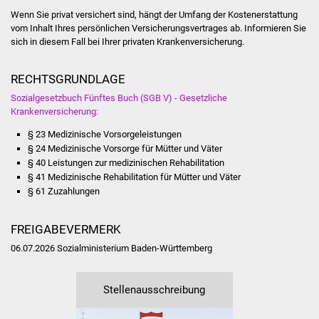
Veranstaltungen
Wenn Sie privat versichert sind, hängt der Umfang der Kostenerstattung
vom Inhalt Ihres persönlichen Versicherungsvertrages ab. Informieren Sie
Stadtfest
sich in diesem Fall bei Ihrer privaten Krankenversicherung.
Ostermarkt
RECHTSGRUNDLAGE
Sozialgesetzbuch Fünftes Buch (SGB V) - Gesetzliche
Einrichtungen
Krankenversicherung:
§ 23 Medizinische Vorsorgeleistungen
Hallenbad
§ 24 Medizinische Vorsorge für Mütter und Väter
§ 40 Leistungen zur medizinischen Rehabilitation
Stadtbücherei
§ 41 Medizinische Rehabilitation für Mütter und Väter
§ 61 Zuzahlungen
Stadtarchiv
FREIGABEVERMERK
Zehntscheuer
06.07.2026
Sozialministerium Baden-Württemberg
Bürgerhaus
Stellenausschreibung
Kulturhalle