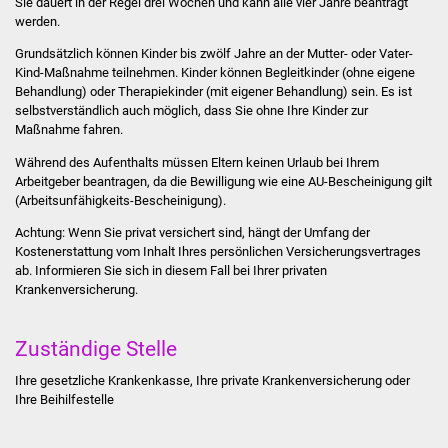
Sie dauert in der Regel drei Wochen und kann alle vier Jahre beantragt
Stadtinfo
werden.
Grundsätzlich können Kinder bis zwölf Jahre an der Mutter- oder Vater-
Jubiläumsjahr 2021
Kind-Maßnahme teilnehmen. Kinder können Begleitkinder (ohne eigene
Behandlung) oder Therapiekinder (mit eigener Behandlung) sein. Es ist
Partnerstädte
selbstverständlich auch möglich, dass Sie ohne Ihre Kinder zur
Maßnahme fahren.
Projekte
Während des Aufenthalts müssen Eltern keinen Urlaub bei Ihrem
Arbeitgeber beantragen, da die Bewilligung wie eine AU-Bescheinigung gilt
(Arbeitsunfähigkeits-Bescheinigung).
Schulentwicklung Bizet
Achtung: Wenn Sie privat versichert sind, hängt der Umfang der
Sanierung Hallenbad
Kostenerstattung vom Inhalt Ihres persönlichen Versicherungsvertrages
ab. Informieren Sie sich in diesem Fall bei Ihrer privaten
Krankenversicherung.
Sanierung Bizethalle
Zuständige Stelle
Ortsentwicklung
Ihre gesetzliche Krankenkasse, Ihre private Krankenversicherung oder
Presse
Ihre Beihilfestelle
Bürger & Service