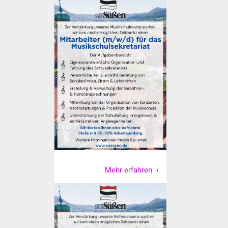
Vereine und Parteien
Selbsteintrag Vereine
Beirat Süßener Vereine
Sportanlagen
Tourismus
Erlebnisregion
Schwäbischer Albtrauf
Route der
Mehr erfahren
Industriekultur
Lebenslagen