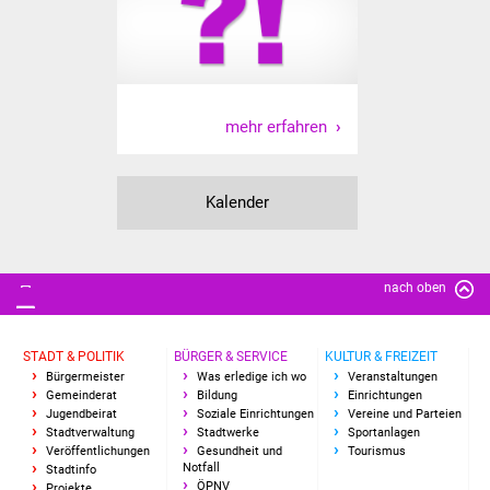
Freundeskreis Asyl
Ukraine-Hilfe
mehr erfahren
Wohnen
Bauen in Süßen
Kalender
Wohnimmobilien +
Baugrundstücke
nach oben
Wirtschaft
STADT & POLITIK
BÜRGER & SERVICE
KULTUR & FREIZEIT
Haushalt & Infos
Bürgermeister
Was erledige ich wo
Veranstaltungen
Gemeinderat
Bildung
Einrichtungen
Wirtschaftsförderung
Jugendbeirat
Soziale Einrichtungen
Vereine und Parteien
Stadtverwaltung
Stadtwerke
Sportanlagen
Veröffentlichungen
Gesundheit und
Tourismus
Gewerbeimmobilien
Notfall
Stadtinfo
ÖPNV
Projekte