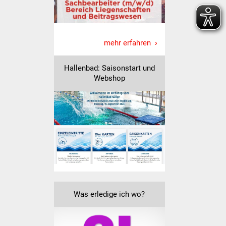
Senioren
Stadtseniorenrat
mehr erfahren
Sommerwochen für
Ältere
Hallenbad: Saisonstart und
Webshop
Seniorenwohn- und
Pflegeheim
Familien
Familientreff
Kinder und Jugendliche
Schülerferienprogramm
Was erledige ich wo?
Migration und Integration