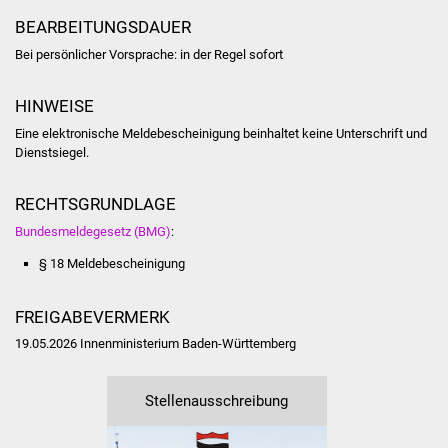
Volkshochschule
BEARBEITUNGSDAUER
Bei persönlicher Vorsprache: in der Regel sofort
Soziale Einrichtungen
Kirchen
HINWEISE
Eine elektronische Meldebescheinigung beinhaltet keine Unterschrift und
Lokale Agenda
Dienstsiegel.
Jugendhaus
RECHTSGRUNDLAGE
Bundesmeldegesetz (BMG)
:
Fachteam Jugend
§ 18 Meldebescheinigung
Kinder- und
FREIGABEVERMERK
Familienzentrum
19.05.2026 Innenministerium Baden-Württemberg
Stadtwerke
Stellenausschreibung
Suenergie