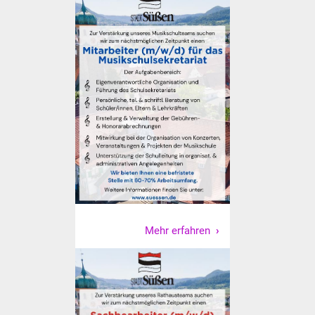
NETZMonitor
Gesundheit und Notfall
Ärzte und Apotheken
Pflege von Angehörigen
Hitzewarnung / UV-
Index
ÖPNV
Bürgerbus (MOBS)
Mehr erfahren
Abfall und Entsorgung
Kultur & Freizeit