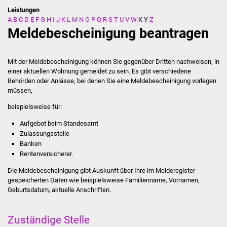
Leistungen
A
B
C
D
E
F
G
H
I
J
K
L
M
N
O
P
Q
R
S
T
U
V
W
X
Y
Z
Stadtverwaltung
Meldebescheinigung beantragen
Ansprechpartner
Mit der Meldebescheinigung können Sie gegenüber Dritten nachweisen, in
Behördenwegweiser
einer aktuellen Wohnung gemeldet zu sein. Es gibt verschiedene
Behörden oder Anlässe, bei denen Sie eine Meldebescheinigung vorlegen
müssen,
Stellenangebote
beispielsweise für:
Kontakt
Aufgebot beim Standesamt
Zulassungsstelle
Veröffentlichungen
Banken
Rentenversicherer.
Ortsrecht
Die Meldebescheinigung gibt Auskunft über Ihre im Melderegister
gespeicherten Daten wie beispielsweise Familienname, Vornamen,
FNP / Bebauungspläne
Geburtsdatum, aktuelle Anschriften.
Wahlen
Zuständige Stelle