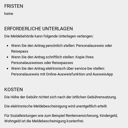
FRISTEN
Was erledige ich wo
keine
Dienstleistungen
ERFORDERLICHE UNTERLAGEN
Die Meldebehörde kann folgende Unterlagen verlangen:
Lebenslagen
Wenn Sie den Antrag persönlich stellen: Personalausweis oder
Formulare
Reisepass
Wenn Sie den Antrag schriftlich stellen: Kopie Ihres
Personalausweises oder Reisepasses
Bürgerinfos
Wenn Sie den Antrag elektronisch über service-bw stellen:
Personalausweis mit Online-Ausweisfunktion und AusweisApp
Bildung
KOSTEN
Schulen
Die Höhe der Gebühr richtet sich nach der örtlichen Gebührensatzung.
Kindergärten
Die elektronische Meldebescheinigung wird unentgeltlich erteilt.
Für Sozialleistungen wie zum Beispiel Rentenversicherung, Kindergeld,
Kolping-Musikschule
Wohngeld ist die Meldebescheinigung kostenfrei.