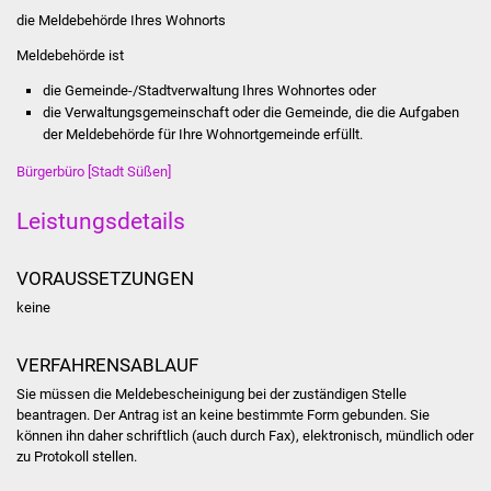
Stadtinfo
die Meldebehörde Ihres Wohnorts
Meldebehörde ist
Jubiläumsjahr 2021
die Gemeinde-/Stadtverwaltung Ihres Wohnortes oder
die Verwaltungsgemeinschaft oder die Gemeinde, die die Aufgaben
Partnerstädte
der Meldebehörde für Ihre Wohnortgemeinde erfüllt.
Projekte
Bürgerbüro [Stadt Süßen]
Leistungsdetails
Schulentwicklung Bizet
Sanierung Hallenbad
VORAUSSETZUNGEN
keine
Sanierung Bizethalle
VERFAHRENSABLAUF
Ortsentwicklung
Sie müssen die Meldebescheinigung bei der zuständigen Stelle
beantragen. Der Antrag ist an keine bestimmte Form gebunden. Sie
Presse
können ihn daher schriftlich (auch durch Fax), elektronisch, mündlich oder
zu Protokoll stellen.
Bürger & Service