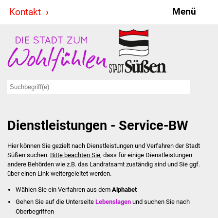
Menü
Kontakt
Stadt & Politik
Bürgermeister
Reden
Gemeinderat
Dienstleistungen - Service-BW
Ausschüsse
Hier können Sie gezielt nach Dienstleistungen und Verfahren der Stadt
Ratsinformationssystem
Süßen suchen.
Bitte beachten Sie
, dass für einige Dienstleistungen
andere Behörden wie z.B. das Landratsamt zuständig sind und Sie ggf.
Jugendbeirat
über einen Link weitergeleitet werden.
Wählen Sie ein Verfahren aus dem
Alphabet
Summerrockfestival
Gehen Sie auf die Unterseite
Lebenslagen
und suchen Sie nach
Oberbegriffen
Hallenbadparty