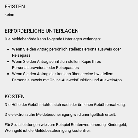
FRISTEN
Was erledige ich wo
keine
Dienstleistungen
ERFORDERLICHE UNTERLAGEN
Die Meldebehörde kann folgende Unterlagen verlangen:
Lebenslagen
Wenn Sie den Antrag persönlich stellen: Personalausweis oder
Formulare
Reisepass
Wenn Sie den Antrag schriftlich stellen: Kopie Ihres
Personalausweises oder Reisepasses
Bürgerinfos
Wenn Sie den Antrag elektronisch über service-bw stellen:
Personalausweis mit Online-Ausweisfunktion und AusweisApp
Bildung
KOSTEN
Schulen
Die Höhe der Gebühr richtet sich nach der örtlichen Gebührensatzung.
Kindergärten
Die elektronische Meldebescheinigung wird unentgeltlich erteilt.
Für Sozialleistungen wie zum Beispiel Rentenversicherung, Kindergeld,
Kolping-Musikschule
Wohngeld ist die Meldebescheinigung kostenfrei.