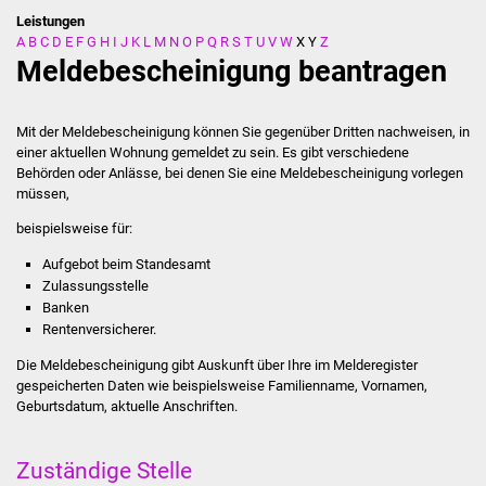
Leistungen
A
B
C
D
E
F
G
H
I
J
K
L
M
N
O
P
Q
R
S
T
U
V
W
X
Y
Z
Stadtverwaltung
Meldebescheinigung beantragen
Ansprechpartner
Mit der Meldebescheinigung können Sie gegenüber Dritten nachweisen, in
Behördenwegweiser
einer aktuellen Wohnung gemeldet zu sein. Es gibt verschiedene
Behörden oder Anlässe, bei denen Sie eine Meldebescheinigung vorlegen
müssen,
Stellenangebote
beispielsweise für:
Kontakt
Aufgebot beim Standesamt
Zulassungsstelle
Veröffentlichungen
Banken
Rentenversicherer.
Ortsrecht
Die Meldebescheinigung gibt Auskunft über Ihre im Melderegister
gespeicherten Daten wie beispielsweise Familienname, Vornamen,
FNP / Bebauungspläne
Geburtsdatum, aktuelle Anschriften.
Wahlen
Zuständige Stelle