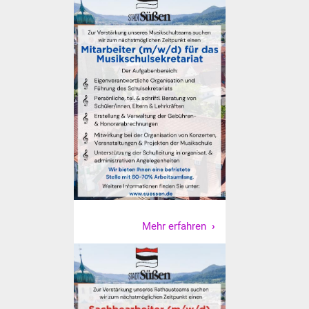
NETZMonitor
Gesundheit und Notfall
Ärzte und Apotheken
Pflege von Angehörigen
Hitzewarnung / UV-
Index
ÖPNV
Bürgerbus (MOBS)
Mehr erfahren
Abfall und Entsorgung
Kultur & Freizeit