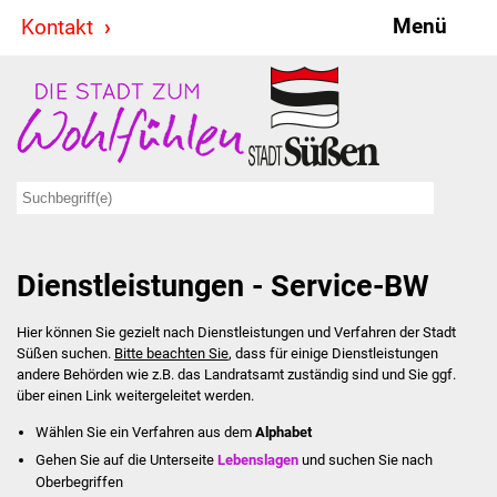
Menü
Kontakt
Stadt & Politik
Bürgermeister
Reden
Gemeinderat
Dienstleistungen - Service-BW
Ausschüsse
Hier können Sie gezielt nach Dienstleistungen und Verfahren der Stadt
Ratsinformationssystem
Süßen suchen.
Bitte beachten Sie
, dass für einige Dienstleistungen
andere Behörden wie z.B. das Landratsamt zuständig sind und Sie ggf.
Jugendbeirat
über einen Link weitergeleitet werden.
Wählen Sie ein Verfahren aus dem
Alphabet
Summerrockfestival
Gehen Sie auf die Unterseite
Lebenslagen
und suchen Sie nach
Oberbegriffen
Hallenbadparty