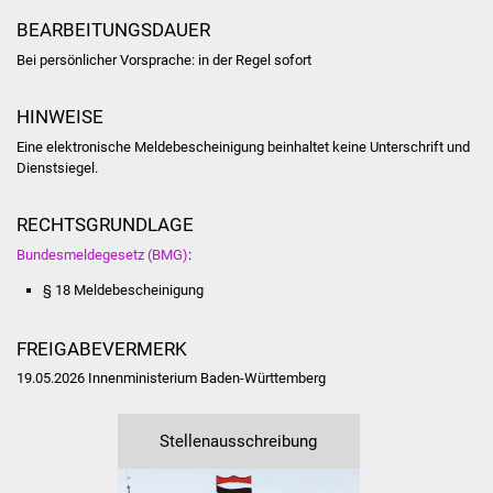
Volkshochschule
BEARBEITUNGSDAUER
Bei persönlicher Vorsprache: in der Regel sofort
Soziale Einrichtungen
Kirchen
HINWEISE
Eine elektronische Meldebescheinigung beinhaltet keine Unterschrift und
Lokale Agenda
Dienstsiegel.
Jugendhaus
RECHTSGRUNDLAGE
Bundesmeldegesetz (BMG)
:
Fachteam Jugend
§ 18 Meldebescheinigung
Kinder- und
FREIGABEVERMERK
Familienzentrum
19.05.2026 Innenministerium Baden-Württemberg
Stadtwerke
Stellenausschreibung
Suenergie