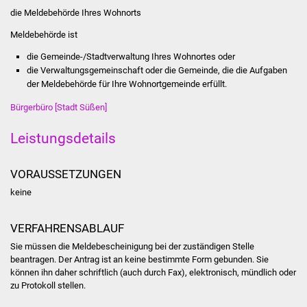
Stadtinfo
die Meldebehörde Ihres Wohnorts
Meldebehörde ist
Jubiläumsjahr 2021
die Gemeinde-/Stadtverwaltung Ihres Wohnortes oder
die Verwaltungsgemeinschaft oder die Gemeinde, die die Aufgaben
Partnerstädte
der Meldebehörde für Ihre Wohnortgemeinde erfüllt.
Projekte
Bürgerbüro [Stadt Süßen]
Leistungsdetails
Schulentwicklung Bizet
Sanierung Hallenbad
VORAUSSETZUNGEN
keine
Sanierung Bizethalle
VERFAHRENSABLAUF
Ortsentwicklung
Sie müssen die Meldebescheinigung bei der zuständigen Stelle
beantragen. Der Antrag ist an keine bestimmte Form gebunden. Sie
Presse
können ihn daher schriftlich (auch durch Fax), elektronisch, mündlich oder
zu Protokoll stellen.
Bürger & Service