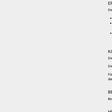
E
Di
K
Di
Di
Fü
di
B
Be
H