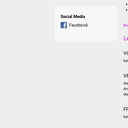
Social Media
Facebook
Bü
L
V
ke
V
Si
An
du
F
ke