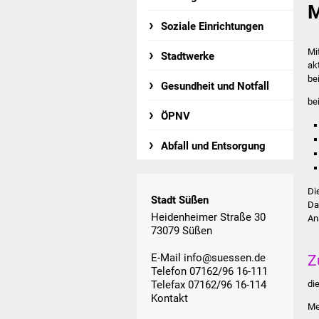
M
Soziale Einrichtungen
Mi
Stadtwerke
ak
be
Gesundheit und Notfall
be
ÖPNV
Abfall und Entsorgung
Di
Stadt Süßen
Da
Heidenheimer Straße 30
An
73079 Süßen
E-Mail
info@suessen.de
Z
Telefon 07162/96 16-111
di
Telefax 07162/96 16-114
Kontakt
Me