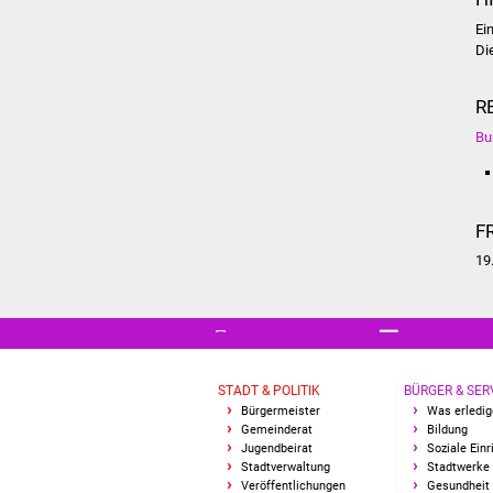
Ei
Di
R
Bu
F
19
STADT & POLITIK
BÜRGER & SER
Bürgermeister
Was erledig
Gemeinderat
Bildung
Jugendbeirat
Soziale Ein
Stadtverwaltung
Stadtwerke
Veröffentlichungen
Gesundheit 