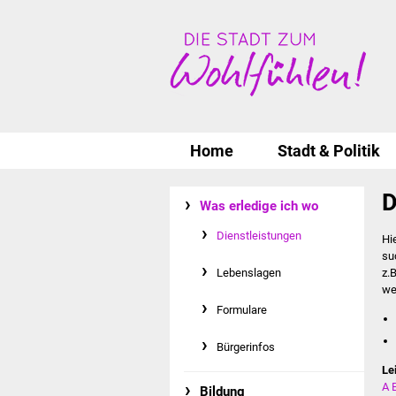
Home
Stadt & Politik
D
Was erledige ich wo
Dienstleistungen
Hi
su
Lebenslagen
z.
we
Formulare
Bürgerinfos
Le
A
Bildung