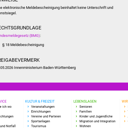
ne elektronische Meldebescheinigung beinhaltet keine Unterschrift und
enstsiegel.
ECHTSGRUNDLAGE
ndesmeldegesetz (BMG)
:
§ 18 Meldebescheinigung
REIGABEVERMERK
.05.2026 Innenministerium Baden-Württemberg
VICE
KULTUR & FREIZEIT
LEBENSLAGEN
WIR
e ich wo
Veranstaltungen
Senioren
Einrichtungen
Familien
richtungen
Vereine und Parteien
Kinder und Jugendliche
Sportanlagen
Migration und Integration
und Notfall
Tourismus
Wohnen