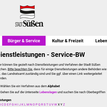
Bürger & Service
Kultur & Freizeit
Leben
ienstleistungen - Service-BW
er können Sie gezielt nach Dienstleistungen und Verfahren der Stadt Süßen
chen.
Bitte beachten Sie
, dass für einige Dienstleistungen andere Behörden wie
B. das Landratsamt zuständig sind und Sie ggf. über einen Link weitergeleitet
rden.
Wählen Sie ein Verfahren aus dem
Alphabet
Gehen Sie auf die Unterseite
Lebenslagen
und suchen Sie nach Oberbegriffen
istungen
B
C
D
E
F
G
H
I
J
K
L
M
N
O
P
Q
R
S
T
U
V
W
X
Y
Z