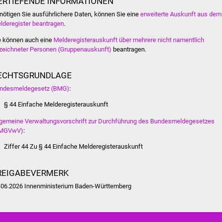
ERTIEFENDE INFORMATIONEN
nötigen Sie ausführlichere Daten, können Sie eine
erweiterte Auskunft aus dem
lderegister beantragen
.
e können auch eine
Melderegisterauskunft über mehrere nicht namentlich
zeichneter Personen (Gruppenauskunft)
beantragen.
ECHTSGRUNDLAGE
ndesmeldegesetz (BMG)
:
§ 44 Einfache Melderegisterauskunft
lgemeine Verwaltungsvorschrift zur Durchführung des Bundesmeldegesetzes
MGVwV)
:
Ziffer 44 Zu § 44 Einfache Melderegisterauskunft
REIGABEVERMERK
.06.2026 Innenministerium Baden-Württemberg