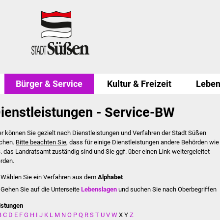
Bürger & Service
Kultur & Freizeit
Leben
ienstleistungen - Service-BW
er können Sie gezielt nach Dienstleistungen und Verfahren der Stadt Süßen
chen.
Bitte beachten Sie
, dass für einige Dienstleistungen andere Behörden wie
B. das Landratsamt zuständig sind und Sie ggf. über einen Link weitergeleitet
rden.
Wählen Sie ein Verfahren aus dem
Alphabet
Gehen Sie auf die Unterseite
Lebenslagen
und suchen Sie nach Oberbegriffen
istungen
B
C
D
E
F
G
H
I
J
K
L
M
N
O
P
Q
R
S
T
U
V
W
X
Y
Z