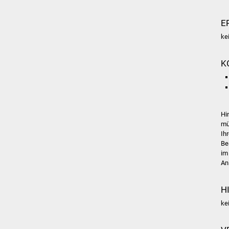
E
ke
K
Hi
mü
Ih
Be
im
An
H
ke