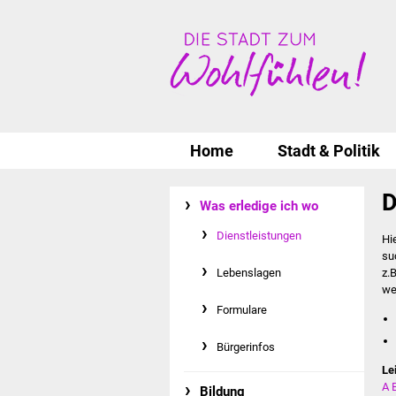
Home
Stadt & Politik
D
Was erledige ich wo
Dienstleistungen
Hi
su
Lebenslagen
z.
we
Formulare
Bürgerinfos
Le
A
Bildung