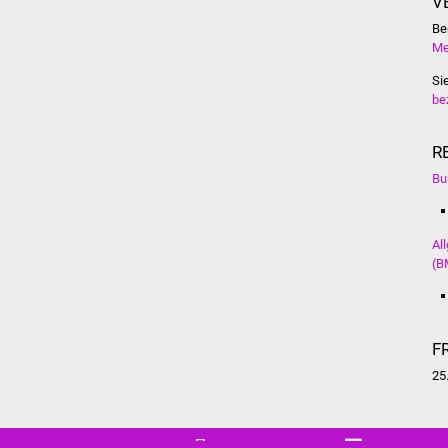
V
Be
Me
Si
be
R
Bu
Al
(B
F
25