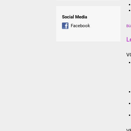
Social Media
Facebook
Bü
L
V
V