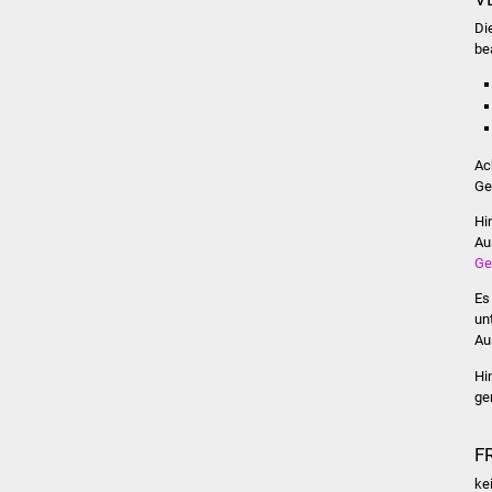
Di
be
Ac
Ge
Hi
Au
Ge
Es
un
Au
Hi
ge
F
ke