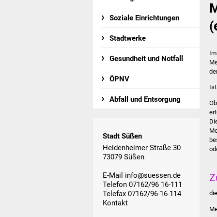
M
Soziale Einrichtungen
(
Stadtwerke
Im
Gesundheit und Notfall
Me
de
ÖPNV
Is
Abfall und Entsorgung
Ob
er
Di
Me
Stadt Süßen
be
Heidenheimer Straße 30
od
73079 Süßen
E-Mail
info@suessen.de
Z
Telefon 07162/96 16-111
Telefax 07162/96 16-114
di
Kontakt
Me