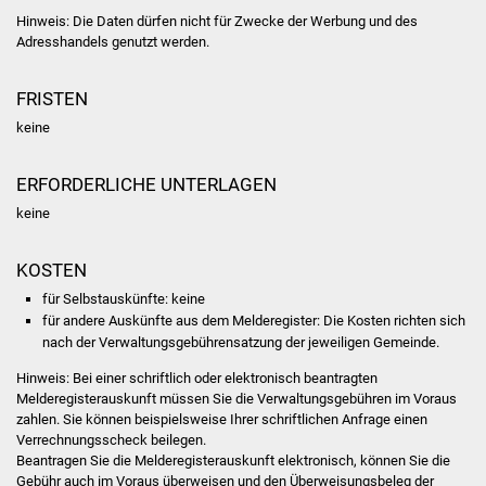
Volkshochschule
Hinweis: Die Daten dürfen nicht für Zwecke der Werbung und des
Adresshandels genutzt werden.
Soziale Einrichtungen
FRISTEN
Kirchen
keine
Lokale Agenda
ERFORDERLICHE UNTERLAGEN
Jugendhaus
keine
Fachteam Jugend
KOSTEN
für Selbstauskünfte: keine
Kinder- und
für andere Auskünfte aus dem Melderegister: Die Kosten richten sich
Familienzentrum
nach der Verwaltungsgebührensatzung der jeweiligen Gemeinde.
Hinweis: Bei einer schriftlich oder elektronisch beantragten
Stadtwerke
Melderegisterauskunft müssen Sie die Verwaltungsgebühren im Voraus
zahlen. Sie können beispielsweise Ihrer schriftlichen Anfrage einen
Verrechnungsscheck beilegen.
Suenergie
Beantragen Sie die Melderegisterauskunft elektronisch, können Sie die
Gebühr auch im Voraus überweisen und den Überweisungsbeleg der