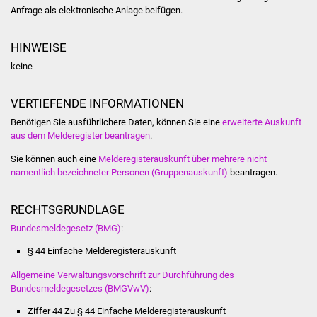
NETZMonitor
Anfrage als elektronische Anlage beifügen.
Gesundheit und Notfall
HINWEISE
keine
Ärzte und Apotheken
VERTIEFENDE INFORMATIONEN
Pflege von Angehörigen
Benötigen Sie ausführlichere Daten, können Sie eine
erweiterte Auskunft
aus dem Melderegister beantragen
.
Hitzewarnung / UV-
Index
Sie können auch eine
Melderegisterauskunft über mehrere nicht
namentlich bezeichneter Personen (Gruppenauskunft)
beantragen.
ÖPNV
RECHTSGRUNDLAGE
Bürgerbus (MOBS)
Bundesmeldegesetz (BMG)
:
§ 44 Einfache Melderegisterauskunft
Abfall und Entsorgung
Allgemeine Verwaltungsvorschrift zur Durchführung des
Kultur & Freizeit
Bundesmeldegesetzes (BMGVwV)
:
Ziffer 44 Zu § 44 Einfache Melderegisterauskunft