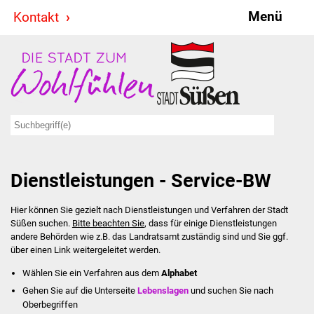
Menü
Kontakt
Stadt & Politik
Bürgermeister
Reden
Gemeinderat
Dienstleistungen - Service-BW
Ausschüsse
Hier können Sie gezielt nach Dienstleistungen und Verfahren der Stadt
Ratsinformationssystem
Süßen suchen.
Bitte beachten Sie
, dass für einige Dienstleistungen
andere Behörden wie z.B. das Landratsamt zuständig sind und Sie ggf.
Jugendbeirat
über einen Link weitergeleitet werden.
Wählen Sie ein Verfahren aus dem
Alphabet
Summerrockfestival
Gehen Sie auf die Unterseite
Lebenslagen
und suchen Sie nach
Oberbegriffen
Hallenbadparty