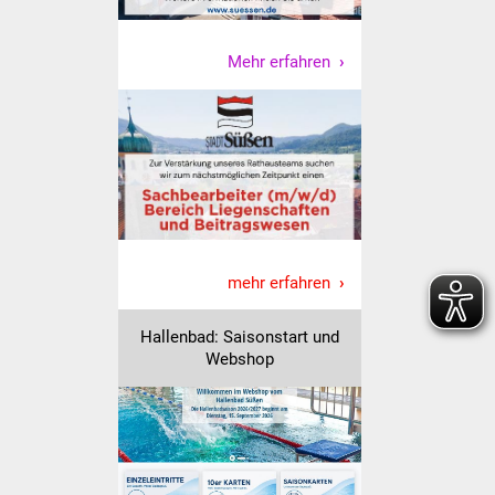
Vereine und Parteien
Mehr erfahren
Selbsteintrag Vereine
Beirat Süßener Vereine
Sportanlagen
Tourismus
mehr erfahren
Erlebnisregion
Schwäbischer Albtrauf
Hallenbad: Saisonstart und
Webshop
Route der
Industriekultur
Lebenslagen