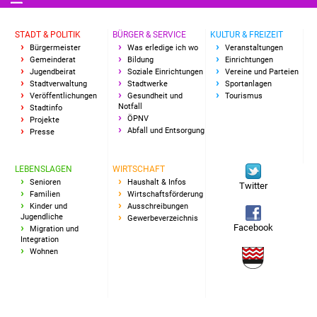
Freundeskreis Asyl
STADT & POLITIK
BÜRGER & SERVICE
KULTUR & FREIZEIT
Bürgermeister
Was erledige ich wo
Veranstaltungen
Ukraine-Hilfe
Gemeinderat
Bildung
Einrichtungen
Jugendbeirat
Soziale Einrichtungen
Vereine und Parteien
Wohnen
Stadtverwaltung
Stadtwerke
Sportanlagen
Veröffentlichungen
Gesundheit und
Tourismus
Notfall
Stadtinfo
Bauen in Süßen
ÖPNV
Projekte
Abfall und Entsorgung
Presse
Wohnimmobilien +
Baugrundstücke
LEBENSLAGEN
WIRTSCHAFT
Senioren
Haushalt & Infos
Twitter
Familien
Wirtschaftsförderung
Wirtschaft
Kinder und
Ausschreibungen
Jugendliche
Gewerbeverzeichnis
Facebook
Migration und
Haushalt & Infos
Integration
Wohnen
Wirtschaftsförderung
Gewerbeimmobilien