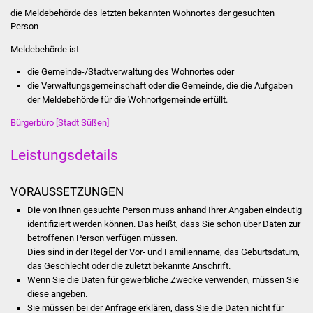
Stadtinfo
die Meldebehörde des letzten bekannten Wohnortes der gesuchten
Person
Jubiläumsjahr 2021
Meldebehörde ist
die Gemeinde-/Stadtverwaltung des Wohnortes oder
Partnerstädte
die Verwaltungsgemeinschaft oder die Gemeinde, die die Aufgaben
der Meldebehörde für die Wohnortgemeinde erfüllt.
Projekte
Bürgerbüro [Stadt Süßen]
Schulentwicklung Bizet
Leistungsdetails
Sanierung Hallenbad
VORAUSSETZUNGEN
Sanierung Bizethalle
Die von Ihnen gesuchte Person muss anhand Ihrer Angaben eindeutig
identifiziert werden können. Das heißt, dass Sie schon über Daten zur
betroffenen Person verfügen müssen.
Ortsentwicklung
Dies sind in der Regel der Vor- und Familienname, das Geburtsdatum,
das Geschlecht oder die zuletzt bekannte Anschrift.
Presse
Wenn Sie die Daten für gewerbliche Zwecke verwenden, müssen Sie
diese angeben.
Bürger & Service
Sie müssen bei der Anfrage erklären, dass Sie die Daten nicht für