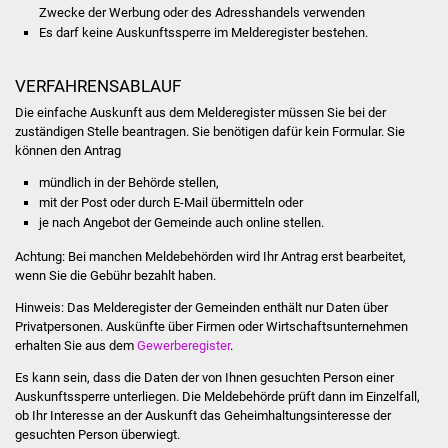
Zwecke der Werbung oder des Adresshandels verwenden
Es darf keine Auskunftssperre im Melderegister bestehen.
Was erledige ich wo
Dienstleistungen
VERFAHRENSABLAUF
Die einfache Auskunft aus dem Melderegister müssen Sie bei der
Lebenslagen
zuständigen Stelle beantragen. Sie benötigen dafür kein Formular. Sie
können den Antrag
Formulare
mündlich in der Behörde stellen,
mit der Post oder durch E-Mail übermitteln oder
je nach Angebot der Gemeinde auch online stellen.
Bürgerinfos
Achtung: Bei manchen Meldebehörden wird Ihr Antrag erst bearbeitet,
Bildung
wenn Sie die Gebühr bezahlt haben.
Hinweis: Das Melderegister der Gemeinden enthält nur Daten über
Schulen
Privatpersonen. Auskünfte über Firmen oder Wirtschaftsunternehmen
erhalten Sie aus dem
Gewerberegister
.
Kindergärten
Es kann sein, dass die Daten der von Ihnen gesuchten Person einer
Auskunftssperre unterliegen. Die Meldebehörde prüft dann im Einzelfall,
Kolping-Musikschule
ob Ihr Interesse an der Auskunft das Geheimhaltungsinteresse der
gesuchten Person überwiegt.