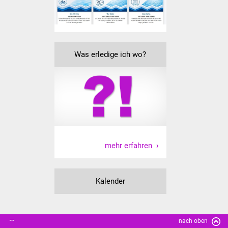
Senioren
Stadtseniorenrat
Sommerwochen für
Was erledige ich wo?
Ältere
Seniorenwohn- und
Pflegeheim
Familien
mehr erfahren
Familientreff
Kinder und Jugendliche
Kalender
Schülerferienprogramm
Migration und Integration
nach oben