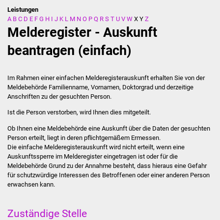
Leistungen
A
B
C
D
E
F
G
H
I
J
K
L
M
N
O
P
Q
R
S
T
U
V
W
X
Y
Z
Stadtverwaltung
Melderegister - Auskunft
Ansprechpartner
beantragen (einfach)
Behördenwegweiser
Im Rahmen einer einfachen Melderegisterauskunft erhalten Sie von der
Meldebehörde Familienname, Vornamen, Doktorgrad und derzeitige
Stellenangebote
Anschriften zu der gesuchten Person.
Ist die Person verstorben, wird Ihnen dies mitgeteilt.
Kontakt
Ob Ihnen eine Meldebehörde eine Auskunft über die Daten der gesuchten
Veröffentlichungen
Person erteilt, liegt in deren pflichtgemäßem Ermessen.
Die einfache Melderegisterauskunft wird nicht erteilt, wenn eine
Auskunftssperre im Melderegister eingetragen ist oder für die
Ortsrecht
Meldebehörde Grund zu der Annahme besteht, dass hieraus eine Gefahr
für schutzwürdige Interessen des Betroffenen oder einer anderen Person
FNP / Bebauungspläne
erwachsen kann.
Wahlen
Zuständige Stelle