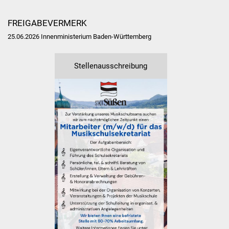
Veranstaltungen
FREIGABEVERMERK
Stadtfest
25.06.2026 Innenministerium Baden-Württemberg
Ostermarkt
Stellenausschreibung
Einrichtungen
Hallenbad
Stadtbücherei
Stadtarchiv
Zehntscheuer
Bürgerhaus
Kulturhalle