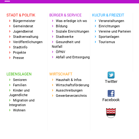
Freundeskreis Asyl
STADT & POLITIK
BÜRGER & SERVICE
KULTUR & FREIZEIT
Bürgermeister
Was erledige ich wo
Veranstaltungen
Ukraine-Hilfe
Gemeinderat
Bildung
Einrichtungen
Jugendbeirat
Soziale Einrichtungen
Vereine und Parteien
Wohnen
Stadtverwaltung
Stadtwerke
Sportanlagen
Veröffentlichungen
Gesundheit und
Tourismus
Notfall
Stadtinfo
Bauen in Süßen
ÖPNV
Projekte
Abfall und Entsorgung
Presse
Wohnimmobilien +
Baugrundstücke
LEBENSLAGEN
WIRTSCHAFT
Senioren
Haushalt & Infos
Twitter
Familien
Wirtschaftsförderung
Wirtschaft
Kinder und
Ausschreibungen
Jugendliche
Gewerbeverzeichnis
Facebook
Migration und
Haushalt & Infos
Integration
Wohnen
Wirtschaftsförderung
Gewerbeimmobilien