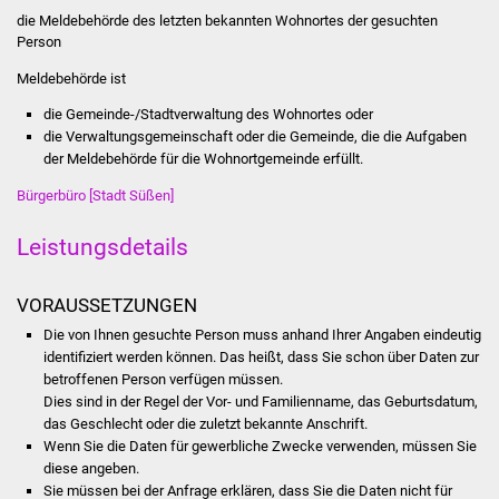
Stadtinfo
die Meldebehörde des letzten bekannten Wohnortes der gesuchten
Person
Jubiläumsjahr 2021
Meldebehörde ist
die Gemeinde-/Stadtverwaltung des Wohnortes oder
Partnerstädte
die Verwaltungsgemeinschaft oder die Gemeinde, die die Aufgaben
der Meldebehörde für die Wohnortgemeinde erfüllt.
Projekte
Bürgerbüro [Stadt Süßen]
Schulentwicklung Bizet
Leistungsdetails
Sanierung Hallenbad
VORAUSSETZUNGEN
Sanierung Bizethalle
Die von Ihnen gesuchte Person muss anhand Ihrer Angaben eindeutig
identifiziert werden können. Das heißt, dass Sie schon über Daten zur
betroffenen Person verfügen müssen.
Ortsentwicklung
Dies sind in der Regel der Vor- und Familienname, das Geburtsdatum,
das Geschlecht oder die zuletzt bekannte Anschrift.
Presse
Wenn Sie die Daten für gewerbliche Zwecke verwenden, müssen Sie
diese angeben.
Bürger & Service
Sie müssen bei der Anfrage erklären, dass Sie die Daten nicht für