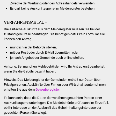
Zwecke der Werbung oder des Adresshandels verwenden
Es darf keine Auskunftssperre im Melderegister bestehen.
Was erledige ich wo
Dienstleistungen
VERFAHRENSABLAUF
Die einfache Auskunft aus dem Melderegister müssen Sie bei der
Lebenslagen
zuständigen Stelle beantragen. Sie benötigen dafür kein Formular. Sie
können den Antrag
Formulare
mündlich in der Behörde stellen,
mit der Post oder durch E-Mail übermitteln oder
je nach Angebot der Gemeinde auch online stellen.
Bürgerinfos
Achtung: Bei manchen Meldebehörden wird Ihr Antrag erst bearbeitet,
Bildung
wenn Sie die Gebühr bezahlt haben.
Hinweis: Das Melderegister der Gemeinden enthält nur Daten über
Schulen
Privatpersonen. Auskünfte über Firmen oder Wirtschaftsunternehmen
erhalten Sie aus dem
Gewerberegister
.
Kindergärten
Es kann sein, dass die Daten der von Ihnen gesuchten Person einer
Auskunftssperre unterliegen. Die Meldebehörde prüft dann im Einzelfall,
Kolping-Musikschule
ob Ihr Interesse an der Auskunft das Geheimhaltungsinteresse der
gesuchten Person überwiegt.