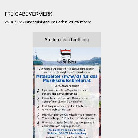
Veranstaltungen
FREIGABEVERMERK
Stadtfest
25.06.2026 Innenministerium Baden-Württemberg
Ostermarkt
Stellenausschreibung
Einrichtungen
Hallenbad
Stadtbücherei
Stadtarchiv
Zehntscheuer
Bürgerhaus
Kulturhalle