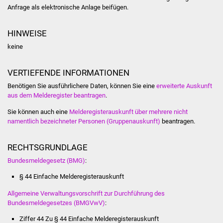
NETZMonitor
Anfrage als elektronische Anlage beifügen.
Gesundheit und Notfall
HINWEISE
keine
Ärzte und Apotheken
VERTIEFENDE INFORMATIONEN
Pflege von Angehörigen
Benötigen Sie ausführlichere Daten, können Sie eine
erweiterte Auskunft
aus dem Melderegister beantragen
.
Hitzewarnung / UV-
Index
Sie können auch eine
Melderegisterauskunft über mehrere nicht
namentlich bezeichneter Personen (Gruppenauskunft)
beantragen.
ÖPNV
RECHTSGRUNDLAGE
Bürgerbus (MOBS)
Bundesmeldegesetz (BMG)
:
§ 44 Einfache Melderegisterauskunft
Abfall und Entsorgung
Allgemeine Verwaltungsvorschrift zur Durchführung des
Kultur & Freizeit
Bundesmeldegesetzes (BMGVwV)
:
Ziffer 44 Zu § 44 Einfache Melderegisterauskunft