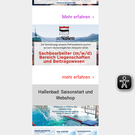
Vereine und Parteien
Mehr erfahren
Selbsteintrag Vereine
Beirat Süßener Vereine
Sportanlagen
Tourismus
mehr erfahren
Erlebnisregion
Schwäbischer Albtrauf
Hallenbad: Saisonstart und
Webshop
Route der
Industriekultur
Lebenslagen