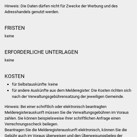
Volkshochschule
Hinweis: Die Daten dürfen nicht für Zwecke der Werbung und des
Adresshandels genutzt werden.
Soziale Einrichtungen
FRISTEN
Kirchen
keine
Lokale Agenda
ERFORDERLICHE UNTERLAGEN
Jugendhaus
keine
Fachteam Jugend
KOSTEN
für Selbstauskünfte: keine
Kinder- und
für andere Auskünfte aus dem Melderegister: Die Kosten richten sich
Familienzentrum
nach der Verwaltungsgebührensatzung der jeweiligen Gemeinde.
Hinweis: Bei einer schriftlich oder elektronisch beantragten
Stadtwerke
Melderegisterauskunft müssen Sie die Verwaltungsgebühren im Voraus
zahlen. Sie können beispielsweise Ihrer schriftlichen Anfrage einen
Verrechnungsscheck beilegen.
Suenergie
Beantragen Sie die Melderegisterauskunft elektronisch, können Sie die
Gebühr auch im Voraus überweisen und den Überweisungsbeleg der