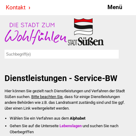
Menü
Kontakt
Stadt & Politik
Bürgermeister
Reden
Gemeinderat
Dienstleistungen - Service-BW
Ausschüsse
Hier können Sie gezielt nach Dienstleistungen und Verfahren der Stadt
Ratsinformationssystem
Süßen suchen.
Bitte beachten Sie
, dass für einige Dienstleistungen
andere Behörden wie z.B. das Landratsamt zuständig sind und Sie ggf.
Jugendbeirat
über einen Link weitergeleitet werden.
Wählen Sie ein Verfahren aus dem
Alphabet
Summerrockfestival
Gehen Sie auf die Unterseite
Lebenslagen
und suchen Sie nach
Oberbegriffen
Hallenbadparty