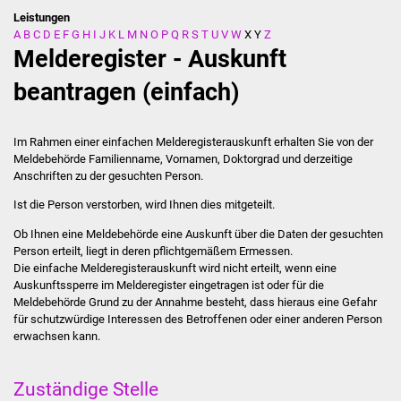
Leistungen
A
B
C
D
E
F
G
H
I
J
K
L
M
N
O
P
Q
R
S
T
U
V
W
X
Y
Z
Stadtverwaltung
Melderegister - Auskunft
Ansprechpartner
beantragen (einfach)
Behördenwegweiser
Im Rahmen einer einfachen Melderegisterauskunft erhalten Sie von der
Meldebehörde Familienname, Vornamen, Doktorgrad und derzeitige
Stellenangebote
Anschriften zu der gesuchten Person.
Ist die Person verstorben, wird Ihnen dies mitgeteilt.
Kontakt
Ob Ihnen eine Meldebehörde eine Auskunft über die Daten der gesuchten
Veröffentlichungen
Person erteilt, liegt in deren pflichtgemäßem Ermessen.
Die einfache Melderegisterauskunft wird nicht erteilt, wenn eine
Auskunftssperre im Melderegister eingetragen ist oder für die
Ortsrecht
Meldebehörde Grund zu der Annahme besteht, dass hieraus eine Gefahr
für schutzwürdige Interessen des Betroffenen oder einer anderen Person
FNP / Bebauungspläne
erwachsen kann.
Wahlen
Zuständige Stelle