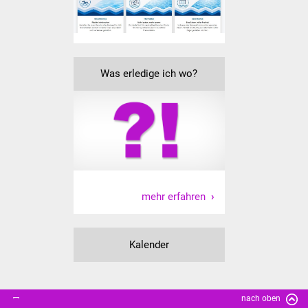
Senioren
Stadtseniorenrat
Sommerwochen für
Was erledige ich wo?
Ältere
Seniorenwohn- und
Pflegeheim
Familien
mehr erfahren
Familientreff
Kinder und Jugendliche
Kalender
Schülerferienprogramm
Migration und Integration
nach oben