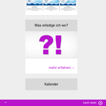
Senioren
Stadtseniorenrat
Sommerwochen für
Was erledige ich wo?
Ältere
Seniorenwohn- und
Pflegeheim
Familien
mehr erfahren
Familientreff
Kinder und Jugendliche
Kalender
Schülerferienprogramm
Migration und Integration
nach oben