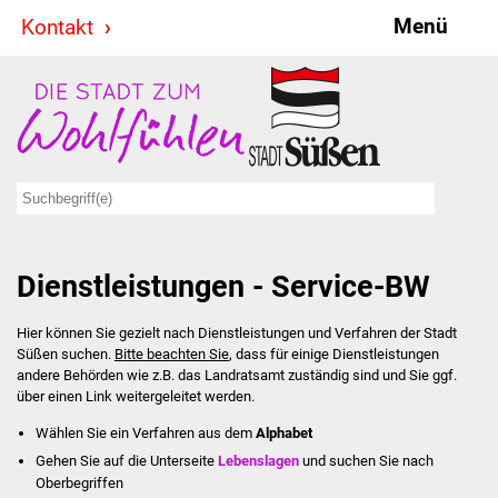
Menü
Kontakt
Stadt & Politik
Bürgermeister
Reden
Gemeinderat
Dienstleistungen - Service-BW
Ausschüsse
Hier können Sie gezielt nach Dienstleistungen und Verfahren der Stadt
Ratsinformationssystem
Süßen suchen.
Bitte beachten Sie
, dass für einige Dienstleistungen
andere Behörden wie z.B. das Landratsamt zuständig sind und Sie ggf.
Jugendbeirat
über einen Link weitergeleitet werden.
Wählen Sie ein Verfahren aus dem
Alphabet
Summerrockfestival
Gehen Sie auf die Unterseite
Lebenslagen
und suchen Sie nach
Oberbegriffen
Hallenbadparty