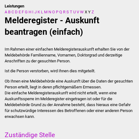
Leistungen
A
B
C
D
E
F
G
H
I
J
K
L
M
N
O
P
Q
R
S
T
U
V
W
X
Y
Z
Stadtverwaltung
Melderegister - Auskunft
Ansprechpartner
beantragen (einfach)
Behördenwegweiser
Im Rahmen einer einfachen Melderegisterauskunft erhalten Sie von der
Meldebehörde Familienname, Vornamen, Doktorgrad und derzeitige
Stellenangebote
Anschriften zu der gesuchten Person.
Ist die Person verstorben, wird Ihnen dies mitgeteilt.
Kontakt
Ob Ihnen eine Meldebehörde eine Auskunft über die Daten der gesuchten
Veröffentlichungen
Person erteilt, liegt in deren pflichtgemäßem Ermessen.
Die einfache Melderegisterauskunft wird nicht erteilt, wenn eine
Auskunftssperre im Melderegister eingetragen ist oder für die
Ortsrecht
Meldebehörde Grund zu der Annahme besteht, dass hieraus eine Gefahr
für schutzwürdige Interessen des Betroffenen oder einer anderen Person
FNP / Bebauungspläne
erwachsen kann.
Wahlen
Zuständige Stelle