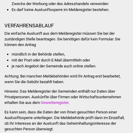
Zwecke der Werbung oder des Adresshandels verwenden
Es darf keine Auskunftssperre im Melderegister bestehen.
Was erledige ich wo
Dienstleistungen
VERFAHRENSABLAUF
Die einfache Auskunft aus dem Melderegister müssen Sie bei der
Lebenslagen
zuständigen Stelle beantragen. Sie benötigen dafür kein Formular. Sie
können den Antrag
Formulare
mündlich in der Behörde stellen,
mit der Post oder durch E-Mail übermitteln oder
je nach Angebot der Gemeinde auch online stellen.
Bürgerinfos
Achtung: Bei manchen Meldebehörden wird Ihr Antrag erst bearbeitet,
Bildung
wenn Sie die Gebühr bezahlt haben.
Hinweis: Das Melderegister der Gemeinden enthält nur Daten über
Schulen
Privatpersonen. Auskünfte über Firmen oder Wirtschaftsunternehmen
erhalten Sie aus dem
Gewerberegister
.
Kindergärten
Es kann sein, dass die Daten der von Ihnen gesuchten Person einer
Auskunftssperre unterliegen. Die Meldebehörde prüft dann im Einzelfall,
Kolping-Musikschule
ob Ihr Interesse an der Auskunft das Geheimhaltungsinteresse der
gesuchten Person überwiegt.