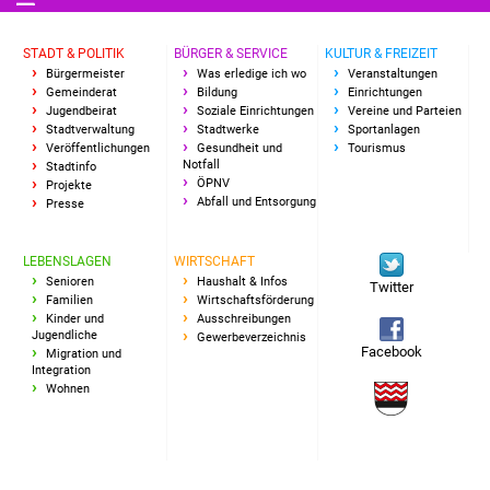
Freundeskreis Asyl
STADT & POLITIK
BÜRGER & SERVICE
KULTUR & FREIZEIT
Bürgermeister
Was erledige ich wo
Veranstaltungen
Ukraine-Hilfe
Gemeinderat
Bildung
Einrichtungen
Jugendbeirat
Soziale Einrichtungen
Vereine und Parteien
Wohnen
Stadtverwaltung
Stadtwerke
Sportanlagen
Veröffentlichungen
Gesundheit und
Tourismus
Notfall
Stadtinfo
Bauen in Süßen
ÖPNV
Projekte
Abfall und Entsorgung
Presse
Wohnimmobilien +
Baugrundstücke
LEBENSLAGEN
WIRTSCHAFT
Senioren
Haushalt & Infos
Twitter
Familien
Wirtschaftsförderung
Wirtschaft
Kinder und
Ausschreibungen
Jugendliche
Gewerbeverzeichnis
Facebook
Migration und
Haushalt & Infos
Integration
Wohnen
Wirtschaftsförderung
Gewerbeimmobilien