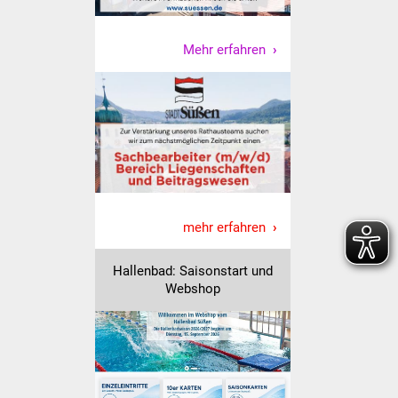
Vereine und Parteien
Mehr erfahren
Selbsteintrag Vereine
Beirat Süßener Vereine
Sportanlagen
Tourismus
mehr erfahren
Erlebnisregion
Schwäbischer Albtrauf
Hallenbad: Saisonstart und
Webshop
Route der
Industriekultur
Lebenslagen