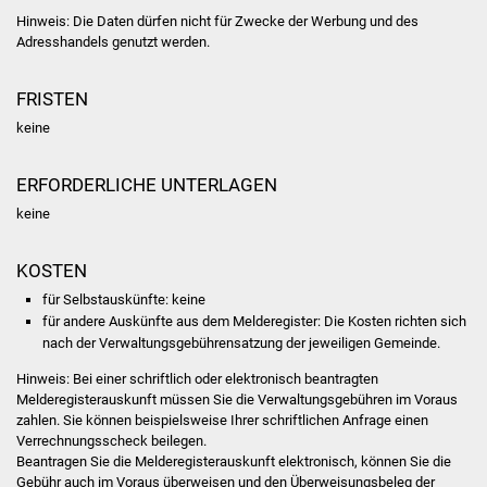
Volkshochschule
Hinweis: Die Daten dürfen nicht für Zwecke der Werbung und des
Adresshandels genutzt werden.
Soziale Einrichtungen
FRISTEN
Kirchen
keine
Lokale Agenda
ERFORDERLICHE UNTERLAGEN
Jugendhaus
keine
Fachteam Jugend
KOSTEN
für Selbstauskünfte: keine
Kinder- und
für andere Auskünfte aus dem Melderegister: Die Kosten richten sich
Familienzentrum
nach der Verwaltungsgebührensatzung der jeweiligen Gemeinde.
Hinweis: Bei einer schriftlich oder elektronisch beantragten
Stadtwerke
Melderegisterauskunft müssen Sie die Verwaltungsgebühren im Voraus
zahlen. Sie können beispielsweise Ihrer schriftlichen Anfrage einen
Verrechnungsscheck beilegen.
Suenergie
Beantragen Sie die Melderegisterauskunft elektronisch, können Sie die
Gebühr auch im Voraus überweisen und den Überweisungsbeleg der