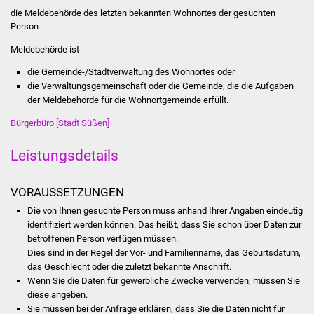
Stadtinfo
die Meldebehörde des letzten bekannten Wohnortes der gesuchten
Person
Jubiläumsjahr 2021
Meldebehörde ist
die Gemeinde-/Stadtverwaltung des Wohnortes oder
Partnerstädte
die Verwaltungsgemeinschaft oder die Gemeinde, die die Aufgaben
der Meldebehörde für die Wohnortgemeinde erfüllt.
Projekte
Bürgerbüro [Stadt Süßen]
Schulentwicklung Bizet
Leistungsdetails
Sanierung Hallenbad
VORAUSSETZUNGEN
Sanierung Bizethalle
Die von Ihnen gesuchte Person muss anhand Ihrer Angaben eindeutig
identifiziert werden können. Das heißt, dass Sie schon über Daten zur
betroffenen Person verfügen müssen.
Ortsentwicklung
Dies sind in der Regel der Vor- und Familienname, das Geburtsdatum,
das Geschlecht oder die zuletzt bekannte Anschrift.
Presse
Wenn Sie die Daten für gewerbliche Zwecke verwenden, müssen Sie
diese angeben.
Bürger & Service
Sie müssen bei der Anfrage erklären, dass Sie die Daten nicht für