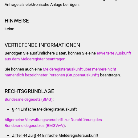
NETZMonitor
Anfrage als elektronische Anlage beifügen.
Gesundheit und Notfall
HINWEISE
keine
Ärzte und Apotheken
VERTIEFENDE INFORMATIONEN
Pflege von Angehörigen
Benötigen Sie ausführlichere Daten, können Sie eine
erweiterte Auskunft
aus dem Melderegister beantragen
.
Hitzewarnung / UV-
Index
Sie können auch eine
Melderegisterauskunft über mehrere nicht
namentlich bezeichneter Personen (Gruppenauskunft)
beantragen.
ÖPNV
RECHTSGRUNDLAGE
Bürgerbus (MOBS)
Bundesmeldegesetz (BMG)
:
§ 44 Einfache Melderegisterauskunft
Abfall und Entsorgung
Allgemeine Verwaltungsvorschrift zur Durchführung des
Kultur & Freizeit
Bundesmeldegesetzes (BMGVwV)
:
Ziffer 44 Zu § 44 Einfache Melderegisterauskunft