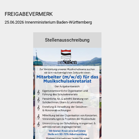
Veranstaltungen
FREIGABEVERMERK
Stadtfest
25.06.2026 Innenministerium Baden-Württemberg
Ostermarkt
Stellenausschreibung
Einrichtungen
Hallenbad
Stadtbücherei
Stadtarchiv
Zehntscheuer
Bürgerhaus
Kulturhalle