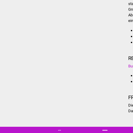
st
Gr
Ab
ei
R
Bu
F
Di
D