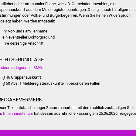
aatlicher oder kommunaler Ebene, wie z.B. Gemeinderatswahlen, eine
uppenauskunft aus dem Melderegister beantragen. Dies gilt auch für allgemein
stimmungen oder Volks- und Bürgerbegehren. Wenn Sie keinen Widerspruch
ngelegt haben, werden mitgeteilt:
Ihr Vor- und Familienname
ein eventueller Doktorgrad und
Ihre derzeitige Anschrift
ECHTSGRUNDLAGE
ndesmeldegesetz - BMG:
§ 46 Gruppenauskunft
§ 50 Abs. 1 Melderegisterauskünfte in besonderen Fällen
REIGABEVERMERK
eser Text entstand in enger Zusammenarbeit mit den fachlich zuständigen Stell
as
Innenministerium
hat dessen ausführliche Fassung am 25.06.2026 freigegeb