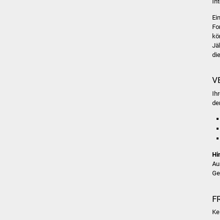
In
Ei
Fo
kö
Jä
di
V
Ih
de
Hi
Au
Ge
F
Ke