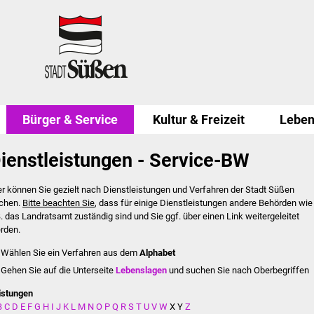
Bürger & Service
Kultur & Freizeit
Leben
ienstleistungen - Service-BW
er können Sie gezielt nach Dienstleistungen und Verfahren der Stadt Süßen
chen.
Bitte beachten Sie
, dass für einige Dienstleistungen andere Behörden wie
B. das Landratsamt zuständig sind und Sie ggf. über einen Link weitergeleitet
rden.
Wählen Sie ein Verfahren aus dem
Alphabet
Gehen Sie auf die Unterseite
Lebenslagen
und suchen Sie nach Oberbegriffen
istungen
B
C
D
E
F
G
H
I
J
K
L
M
N
O
P
Q
R
S
T
U
V
W
X
Y
Z