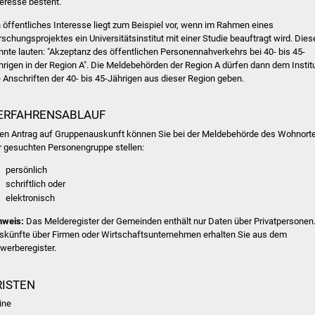
teresse besteht.
n öffentliches Interesse liegt zum Beispiel vor, wenn im Rahmen eines
rschungsprojektes ein Universitätsinstitut mit einer Studie beauftragt wird. Dies
nnte lauten: "Akzeptanz des öffentlichen Personennahverkehrs bei 40- bis 45-
hrigen in der Region A". Die Meldebehörden der Region A dürfen dann dem Instit
e Anschriften der 40- bis 45-Jährigen aus dieser Region geben.
ERFAHRENSABLAUF
ren Antrag auf Gruppenauskunft können Sie bei der Meldebehörde des Wohnort
r gesuchten Personengruppe stellen:
persönlich
schriftlich oder
elektronisch
nweis:
Das Melderegister der Gemeinden enthält nur Daten über Privatpersonen
skünfte über Firmen oder Wirtschaftsunternehmen erhalten Sie aus dem
werberegister.
RISTEN
ine