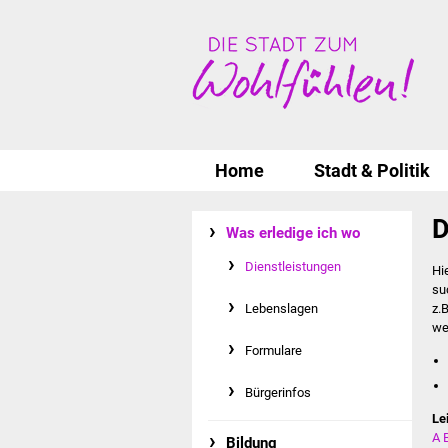
Home
Stadt & Politik
D
Was erledige ich wo
Dienstleistungen
Hi
su
Lebenslagen
z.
we
Formulare
Bürgerinfos
Le
A
Bildung