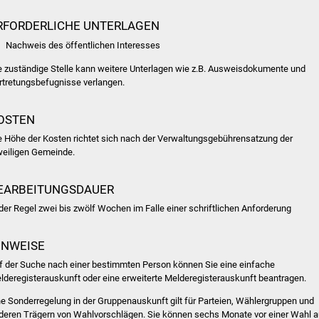
RFORDERLICHE UNTERLAGEN
Nachweis des öffentlichen Interesses
e zuständige Stelle kann weitere Unterlagen wie z.B. Ausweisdokumente und
rtretungsbefugnisse verlangen.
OSTEN
e Höhe der Kosten richtet sich nach der Verwaltungsgebührensatzung der
weiligen Gemeinde.
EARBEITUNGSDAUER
 der Regel zwei bis zwölf Wochen im Falle einer schriftlichen Anforderung
INWEISE
f der Suche nach einer bestimmten Person können Sie eine einfache
lderegisterauskunft oder eine erweiterte Melderegisterauskunft beantragen.
ne Sonderregelung in der Gruppenauskunft gilt für Parteien, Wählergruppen und
deren Trägern von Wahlvorschlägen. Sie können sechs Monate vor einer Wahl a