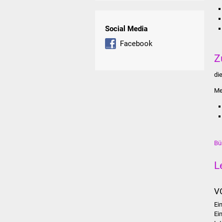
Social Media
Facebook
Z
di
Me
Bü
L
V
Ei
Ei