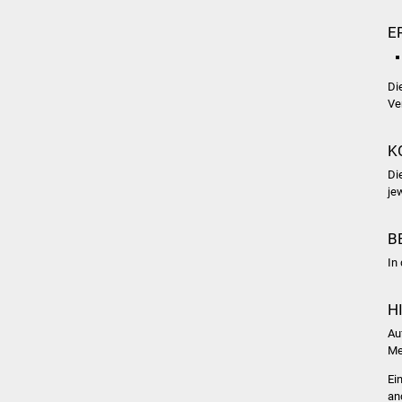
E
Di
Ve
K
Di
je
B
In
H
Au
Me
Ei
an