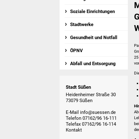
M
Soziale Einrichtungen
G
Stadtwerke
W
Gesundheit und Notfall
Pa
ÖPNV
Gr
25
vo
Abfall und Entsorgung
Di
Stadt Süßen
Heidenheimer Straße 30
73079 Süßen
Hi
E-Mail
info@suessen.de
Ab
Telefon 07162/96 16-111
Le
Telefax 07162/96 16-114
be
Kontakt
de