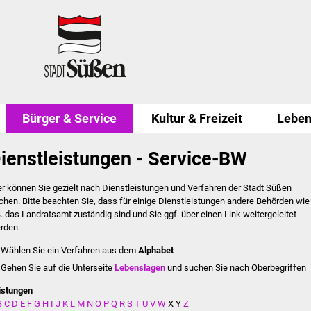
Bürger & Service
Kultur & Freizeit
Leben
ienstleistungen - Service-BW
er können Sie gezielt nach Dienstleistungen und Verfahren der Stadt Süßen
chen.
Bitte beachten Sie
, dass für einige Dienstleistungen andere Behörden wie
B. das Landratsamt zuständig sind und Sie ggf. über einen Link weitergeleitet
rden.
Wählen Sie ein Verfahren aus dem
Alphabet
Gehen Sie auf die Unterseite
Lebenslagen
und suchen Sie nach Oberbegriffen
istungen
B
C
D
E
F
G
H
I
J
K
L
M
N
O
P
Q
R
S
T
U
V
W
X
Y
Z