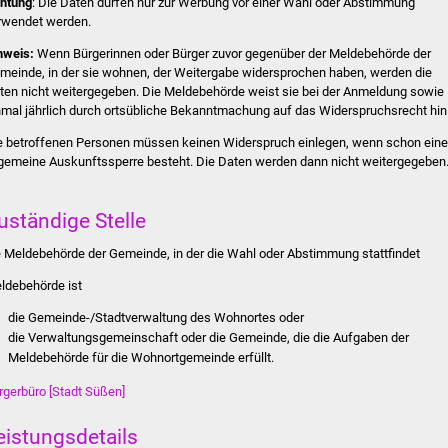
htung
: Die Daten dürfen nur zur Werbung vor einer Wahl oder Abstimmung
rwendet werden.
nweis:
Wenn Bürgerinnen oder Bürger zuvor gegenüber der Meldebehörde der
meinde, in der sie wohnen, der Weitergabe widersprochen haben, werden die
ten nicht weitergegeben. Die Meldebehörde weist sie bei der Anmeldung sowie
nmal jährlich durch ortsübliche Bekanntmachung auf das Widerspruchsrecht hin
e betroffenen Personen müssen keinen Widerspruch einlegen, wenn schon eine
lgemeine Auskunftssperre besteht. Die Daten werden dann nicht weitergegeben
uständige Stelle
e Meldebehörde der Gemeinde, in der die Wahl oder Abstimmung stattfindet
ldebehörde ist
die Gemeinde-/Stadtverwaltung des Wohnortes oder
die Verwaltungsgemeinschaft oder die Gemeinde, die die Aufgaben der
Meldebehörde für die Wohnortgemeinde erfüllt.
rgerbüro [Stadt Süßen]
eistungsdetails