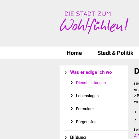
Home
Stadt & Politik
D
Was erledige ich wo
Dienstleistungen
Hi
su
Lebenslagen
z.
we
Formulare
Bürgerinfos
Le
A
Bildung