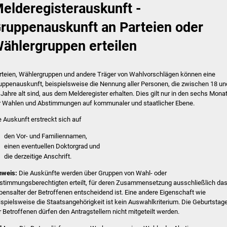
elderegisterauskunft -
ruppenauskunft an Parteien oder
ählergruppen erteilen
rteien, Wählergruppen und andere Träger von Wahlvorschlägen können eine
uppenauskunft, beispielsweise die Nennung aller Personen, die zwischen 18 un
 Jahre alt sind, aus dem Melderegister erhalten. Dies gilt nur in den sechs Mona
r Wahlen und Abstimmungen auf kommunaler und staatlicher Ebene.
e Auskunft erstreckt sich auf
den Vor- und Familiennamen,
einen eventuellen Doktorgrad und
die
derzeitige
Anschrift.
nweis:
Die Auskünfte werden über Gruppen von Wahl- oder
stimmungsberechtigten erteilt, für deren Zusammensetzung ausschließlich da
bensalter der Betroffenen entscheidend ist. Eine andere Eigenschaft wie
ispielsweise die Staatsangehörigkeit ist kein Auswahlkriterium. Die Geburtstag
r Betroffenen dürfen den Antragstellern nicht mitgeteilt werden.