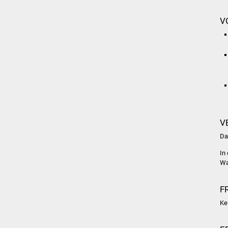
V
V
Da
In
Wa
F
Ke