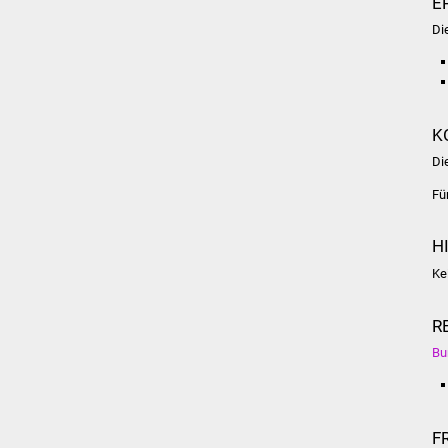
E
Di
K
Di
Fü
H
Ke
R
Bu
F