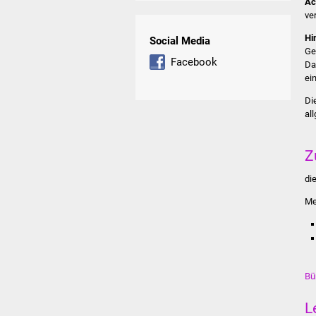
Ac
ve
Hi
Social Media
Ge
Facebook
Da
ei
Di
al
Z
di
Me
Bü
L