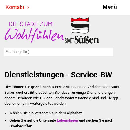
Menü
Kontakt
Stadt & Politik
Bürgermeister
Reden
Gemeinderat
Dienstleistungen - Service-BW
Ausschüsse
Hier können Sie gezielt nach Dienstleistungen und Verfahren der Stadt
Ratsinformationssystem
Süßen suchen.
Bitte beachten Sie
, dass für einige Dienstleistungen
andere Behörden wie z.B. das Landratsamt zuständig sind und Sie ggf.
Jugendbeirat
über einen Link weitergeleitet werden.
Wählen Sie ein Verfahren aus dem
Alphabet
Summerrockfestival
Gehen Sie auf die Unterseite
Lebenslagen
und suchen Sie nach
Oberbegriffen
Hallenbadparty