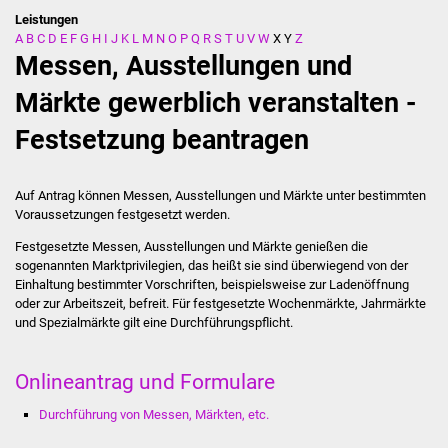
Leistungen
A
B
C
D
E
F
G
H
I
J
K
L
M
N
O
P
Q
R
S
T
U
V
W
X
Y
Z
Stadtverwaltung
Messen, Ausstellungen und
Ansprechpartner
Märkte gewerblich veranstalten -
Festsetzung beantragen
Behördenwegweiser
Stellenangebote
Auf Antrag können Messen, Ausstellungen und Märkte unter bestimmten
Voraussetzungen festgesetzt werden.
Kontakt
Festgesetzte Messen, Ausstellungen und Märkte genießen die
sogenannten Marktprivilegien, das heißt sie sind überwiegend von der
Veröffentlichungen
Einhaltung bestimmter Vorschriften, beispielsweise zur Ladenöffnung
oder zur Arbeitszeit, befreit. Für festgesetzte Wochenmärkte, Jahrmärkte
und Spezialmärkte gilt eine Durchführungspflicht.
Ortsrecht
FNP / Bebauungspläne
Onlineantrag und Formulare
Durchführung von Messen, Märkten, etc.
Wahlen