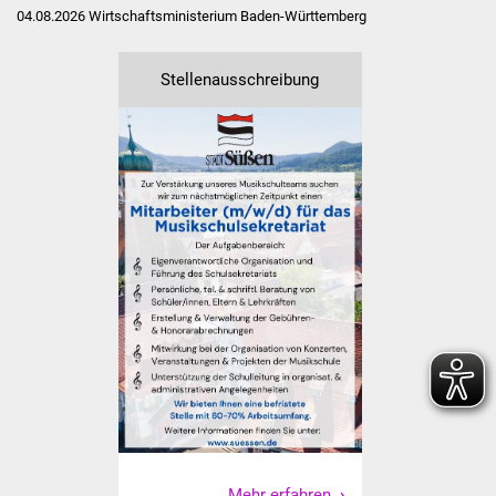
04.08.2026
Wirtschaftsministerium Baden-Württemberg
Freundeskreis Asyl
Stellenausschreibung
Ukraine-Hilfe
Wohnen
Bauen in Süßen
Wohnimmobilien +
Baugrundstücke
Wirtschaft
Haushalt & Infos
Wirtschaftsförderung
Gewerbeimmobilien
Mehr erfahren