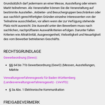
Senioren
Grundsätzlich darf jedermann an einer Messe, Ausstellung oder einem
Markt teilnehmen. Als Veranstalter können Sie die Veranstaltung auf
Stadtseniorenrat
bestimmte Aussteller-, Anbieter- und Besuchergruppen beschränken oder
aus sachlich gerechtfertigten Gründen einzelne Interessenten von der
Teilnahme ausschließen
,
vor allem wenn der zur Verfügung stehende
Sommerwochen für
Platz nicht ausreicht. Die Auswahl unter den Bewerbern muss nach
Ältere
sachlichen, nachprüfbaren Auswahlkriterien erfolgen. Darunter fallen
Kriterien wie Attraktivität, Ausgewogenheit, Vielseitigkeit und Neuartigkeit
des vom Bewerber betriebenen Geschäfts.
Seniorenwohn- und
Pflegeheim
RECHTSGRUNDLAGE
Familien
Gewerbeordnung (Gewo):
§§ 64 bis 71b Gewerbeordnung (GewO) (Messen, Ausstellungen,
Familientreff
Märkte
Verwaltungsverfahrensgesetz für Baden-Württemberg
Kinder und Jugendliche
(Landesverwaltungsverfahrensgesetz - LVwVfG):
Schülerferienprogramm
§ 3a Abs. 1 Elektronische Kommunikation
Migration und Integration
FREIGABEVERMERK