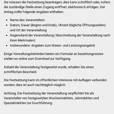
Sie müssen die Festsetzung beantragen; dies kann schriftlich oder, sofern
Volkshochschule
die zuständige Stelle einen Zugang eröffnet, elektronisch erfolgen. Der
Antrag sollte folgende Angaben enthalten:
Soziale Einrichtungen
Name des Veranstalters
Datum, Dauer (Beginn und Ende), Uhrzeit (tägliche Öffnungszeiten)
Kirchen
und Ort der Veranstaltung
Gegenstand der Veranstaltung ( Beschreibung der Veranstaltung nach
Lokale Agenda
ihren Merkmalen)
Insbesondere: Angaben zum Waren- und Leistungsangebot
Jugendhaus
Einige Verwaltungsbehörden bieten ein Formular an beziehungsweise
stellen es online zum Download zur Verfügung.
Fachteam Jugend
Sobald die Veranstaltung festgesetzt wurde, erhalten Sie einen
schriftlichen Bescheid.
Kinder- und
Die Festsetzung kann im öffentlichen Interesse mit Auflagen verbunden
Familienzentrum
werden; dies ist auch nachträglich möglich.
Stadtwerke
Achtung:
Die Festsetzung der Veranstaltung verpflichtet Sie als
Veranstalter von festgesetzten Wochenmärkten, Jahrmärkten und
Spezialmärkten zur Durchführung.
Suenergie