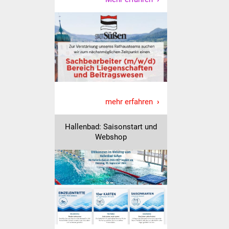
IKG Auen
Ausschreibungen
Öffentliche
Ausschreibung
Europaweite
mehr erfahren
Ausschreibung
Hallenbad: Saisonstart und
Beschränkte
Webshop
Ausschreibung
Freihändige Vergabe
Gewerbeverzeichnis
Gewerbe - Selbsteintrag