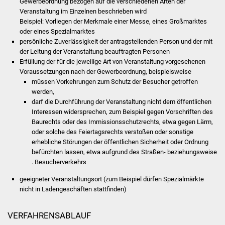
Gewerbeordnung bezogen auf die verschiedenen Arten der
Veranstaltung im Einzelnen beschrieben wird
Was erledige ich wo
Beispiel: Vorliegen der Merkmale einer Messe, eines Großmarktes
oder eines Spezialmarktes
Dienstleistungen
persönliche Zuverlässigkeit der antragstellenden Person und der mit
der Leitung der Veranstaltung beauftragten Personen
Erfüllung der für die jeweilige Art von Veranstaltung vorgesehenen
Lebenslagen
Voraussetzungen nach der Gewerbeordnung, beispielsweise
müssen Vorkehrungen zum Schutz der Besucher getroffen
Formulare
werden,
darf die Durchführung der Veranstaltung nicht dem öffentlichen
Interessen widersprechen, zum Beispiel gegen Vorschriften des
Bürgerinfos
Baurechts oder des Immissionsschutzrechts, etwa gegen Lärm,
oder solche des Feiertagsrechts verstoßen oder sonstige
Bildung
erhebliche Störungen der öffentlichen Sicherheit oder Ordnung
befürchten lassen, etwa aufgrund des Straßen- beziehungsweise
Schulen
. Besucherverkehrs
geeigneter Veranstaltungsort (zum Beispiel dürfen Spezialmärkte
Kindergärten
nicht in Ladengeschäften stattfinden)
Kolping-Musikschule
VERFAHRENSABLAUF