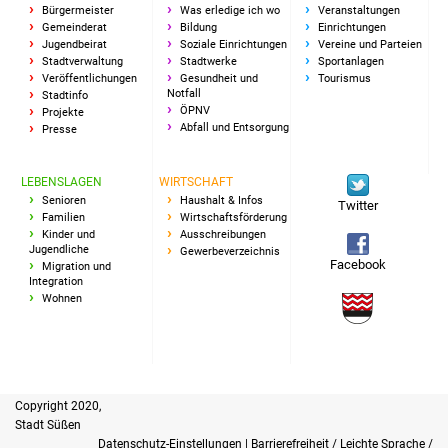
Bürgermeister
Was erledige ich wo
Veranstaltungen
Gemeinderat
Bildung
Einrichtungen
Jugendbeirat
Soziale Einrichtungen
Vereine und Parteien
Stadtverwaltung
Stadtwerke
Sportanlagen
Veröffentlichungen
Gesundheit und
Tourismus
Notfall
Stadtinfo
ÖPNV
Projekte
Abfall und Entsorgung
Presse
LEBENSLAGEN
WIRTSCHAFT
Senioren
Haushalt & Infos
Twitter
Familien
Wirtschaftsförderung
Kinder und
Ausschreibungen
Jugendliche
Gewerbeverzeichnis
Facebook
Migration und
Integration
Wohnen
Copyright 2020,
Stadt Süßen
Datenschutz-Einstellungen
|
Barrierefreiheit / Leichte Sprache /