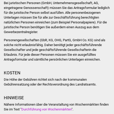
Bei juristischen Personen (GmbH, Unternehmensgesellschaft, AG,
Vereine und Parteien
eingetragene Genossenschaft) müssen Sie das Antragsformular lediglich
für die juristische Person selbst ausfüllen. Alle personenbezogenen
Unterlagen müssen Sie für alle zur Geschäftsführung berechtigten
Selbsteintrag Vereine
natürlichen Personen einreichen (zum Beispiel Personalpapiere). Für die
juristische Person benötigen Sie außerdem einen Auszug aus dem
Beirat Süßener Vereine
Gewerbezentralregister.
Personengesellschaften (GbR, KG, OHG, PartG, GmbH Co. KG) sind als
Sportanlagen
solche nicht erlaubnisfähig. Daher benötigt jeder geschäftsführende
Gesellschafter und jede geschäftsführende Gesellschafterin die
Tourismus
Erlaubnis. Für jede dieser Personen müssen Sie ein ausgefülltes
Antragsformular und sämtliche persönlichen Unterlagen einreichen.
Erlebnisregion
KOSTEN
Schwäbischer Albtrauf
Die Höhe der Gebühren richtet sich nach der kommunalen
Route der
Gebührensatzung oder der Rechtsverordnung des Landratsamts.
Industriekultur
HINWEISE
Lebenslagen
Nähere Informationen über die Veranstaltung von Wochenmärkten finden
Sie im Text "
Durchführung von Wochenmärkten
".