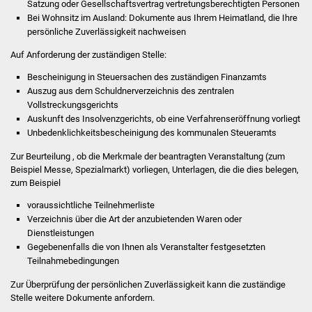
Satzung oder Gesellschaftsvertrag vertretungsberechtigten Personen
Veranstaltungen
Bei Wohnsitz im Ausland: Dokumente aus Ihrem Heimatland, die Ihre
persönliche Zuverlässigkeit nachweisen
Stadtfest
Auf Anforderung der zuständigen Stelle:
Ostermarkt
Bescheinigung in Steuersachen des zuständigen Finanzamts
Auszug aus dem Schuldnerverzeichnis des zentralen
Einrichtungen
Vollstreckungsgerichts
Auskunft des Insolvenzgerichts, ob eine Verfahrenseröffnung vorliegt
Unbedenklichkeitsbescheinigung des kommunalen Steueramts
Hallenbad
Zur Beurteilung , ob die Merkmale der beantragten Veranstaltung (zum
Stadtbücherei
Beispiel Messe, Spezialmarkt) vorliegen, Unterlagen, die die dies belegen,
zum Beispiel
Stadtarchiv
voraussichtliche Teilnehmerliste
Verzeichnis über die Art der anzubietenden Waren oder
Zehntscheuer
Dienstleistungen
Gegebenenfalls die von Ihnen als Veranstalter festgesetzten
Teilnahmebedingungen
Bürgerhaus
Zur Überprüfung der persönlichen Zuverlässigkeit kann die zuständige
Kulturhalle
Stelle weitere Dokumente anfordern.