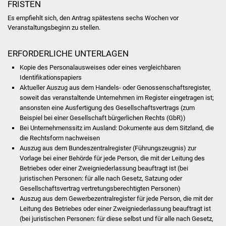
FRISTEN
NETZMonitor
Es empfiehlt sich, den Antrag spätestens sechs Wochen vor
Gesundheit und Notfall
Veranstaltungsbeginn zu stellen.
Ärzte und Apotheken
ERFORDERLICHE UNTERLAGEN
Kopie des Personalausweises oder eines vergleichbaren
Pflege von Angehörigen
Identifikationspapiers
Aktueller Auszug aus dem Handels- oder Genossenschaftsregister,
soweit das veranstaltende Unternehmen im Register eingetragen ist;
Hitzewarnung / UV-
ansonsten eine Ausfertigung des Gesellschaftsvertrags (zum
Index
Beispiel bei einer Gesellschaft bürgerlichen Rechts (GbR))
Bei Unternehmenssitz im Ausland: Dokumente aus dem Sitzland, die
ÖPNV
die Rechtsform nachweisen
Auszug aus dem Bundeszentralregister (Führungszeugnis) zur
Vorlage bei einer Behörde für jede Person, die mit der Leitung des
Bürgerbus (MOBS)
Betriebes oder einer Zweigniederlassung beauftragt ist (bei
juristischen Personen: für alle nach Gesetz, Satzung oder
Abfall und Entsorgung
Gesellschaftsvertrag vertretungsberechtigten Personen)
Auszug aus dem Gewerbezentralregister für jede Person, die mit der
Kultur & Freizeit
Leitung des Betriebes oder einer Zweigniederlassung beauftragt ist
(bei juristischen Personen: für diese selbst und für alle nach Gesetz,