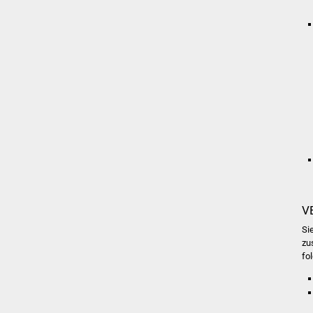
V
Si
zu
fo