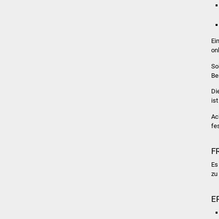
Ei
on
So
Be
Di
is
Ac
fe
F
Es
zu 
E