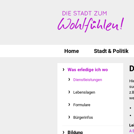
Home
Stadt & Politik
D
Was erledige ich wo
Dienstleistungen
Hi
su
Lebenslagen
z.
we
Formulare
Bürgerinfos
Le
A
Bildung