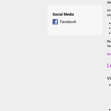
di
Un
Social Media
sta
Facebook
Be
Ve
Re
L
V