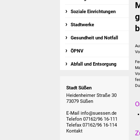
M
Soziale Einrichtungen
g
Stadtwerke
b
Gesundheit und Notfall
Au
ÖPNV
Vo
Fe
Abfall und Entsorgung
Ma
Vo
fe
Du
Stadt Süßen
Heidenheimer Straße 30
73079 Süßen
O
E-Mail
info@suessen.de
Telefon 07162/96 16-111
Telefax 07162/96 16-114
Kontakt
Z