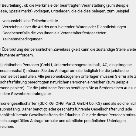
r Beurteilung , ob die Merkmale der beantragten Veranstaltung (zum Beispiel
sse, Spezialmarkt) vorliegen, Unterlagen, die die dies belegen, zum Beispiel
voraussichtliche Teilnehmerliste
Verzeichnis über die Art der anzubietenden Waren oder Dienstleistungen
Gegebenenfalls die von Ihnen als Veranstalter festgesetzten
Teilnahmebedingungen
r Überprüfung der persönlichen Zuverlässigkeit kann die zuständige Stelle weite
kumente anfordern.
i juristischen Personen (GmbH, Unternehmensgesellschaft, AG, eingetragene
nossenschaft) müssen Sie das Antragsformular lediglich für die juristische
rson selbst ausfüllen. Alle personenbezogenen Unterlagen müssen Sie für alle z
schäftsführung berechtigten natürlichen Personen einreichen (zum Beispiel
rsonalpapiere). Für die juristische Person benötigen Sie außerdem einen Auszu
s dem Gewerbezentralregister.
rsonengesellschaften (GbR, KG, OHG, PartG, GmbH Co. KG) sind als solche nic
laubnisfähig. Daher benötigt jeder geschäftsführende Gesellschafter und jede
schäftsführende Gesellschafterin die Erlaubnis. Für jede dieser Personen müs
e ein ausgefülltes Antragsformular und sämtliche persönlichen Unterlagen
nreichen.