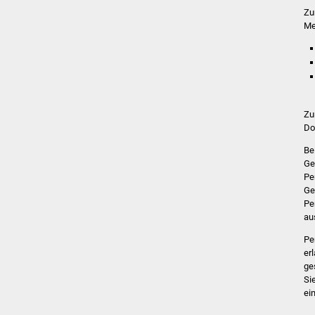
Zu
Me
Zu
Do
Be
Ge
Pe
Ge
Pe
au
Pe
er
ge
Si
ei