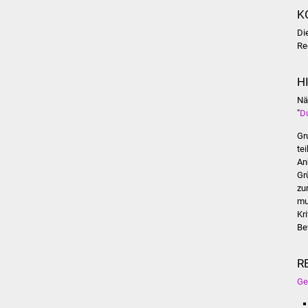
K
Di
Re
H
Nä
"
D
Gr
te
An
Gr
zu
mu
Kr
Be
R
Ge