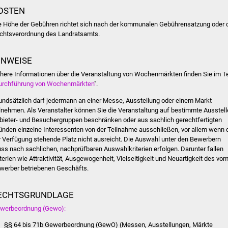
OSTEN
e Höhe der Gebühren richtet sich nach der kommunalen Gebührensatzung oder 
chtsverordnung des Landratsamts.
INWEISE
here Informationen über die Veranstaltung von Wochenmärkten finden Sie im T
urchführung von Wochenmärkten
".
undsätzlich darf jedermann an einer Messe, Ausstellung oder einem Markt
ilnehmen. Als Veranstalter können Sie die Veranstaltung auf bestimmte Ausstelle
bieter- und Besuchergruppen beschränken oder aus sachlich gerechtfertigten
ünden einzelne Interessenten von der Teilnahme ausschließen
,
vor allem wenn 
r Verfügung stehende Platz nicht ausreicht. Die Auswahl unter den Bewerbern
ss nach sachlichen, nachprüfbaren Auswahlkriterien erfolgen. Darunter fallen
iterien wie Attraktivität, Ausgewogenheit, Vielseitigkeit und Neuartigkeit des vo
werber betriebenen Geschäfts.
ECHTSGRUNDLAGE
werbeordnung (Gewo):
§§ 64 bis 71b Gewerbeordnung (GewO) (Messen, Ausstellungen, Märkte