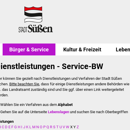
Bürger & Service
Kultur & Freizeit
Leben
ienstleistungen - Service-BW
er können Sie gezielt nach Dienstleistungen und Verfahren der Stadt Süßen
chen.
Bitte beachten Sie
, dass für einige Dienstleistungen andere Behörden wie
B. das Landratsamt zuständig sind und Sie ggf. über einen Link weitergeleitet
rden.
Wählen Sie ein Verfahren aus dem
Alphabet
Gehen Sie auf die Unterseite
Lebenslagen
und suchen Sie nach Oberbegriffen
istungen
B
C
D
E
F
G
H
I
J
K
L
M
N
O
P
Q
R
S
T
U
V
W
X
Y
Z