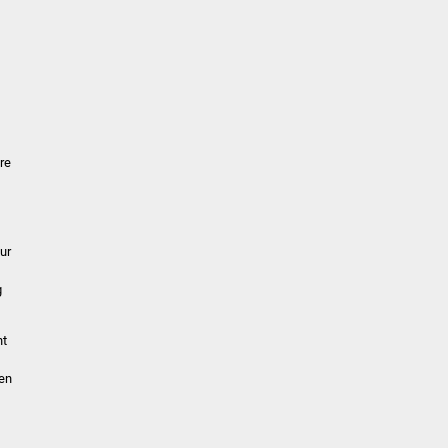
re
ur
g
ht
sen