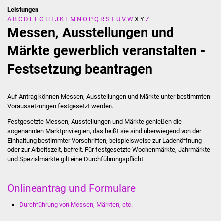
Leistungen
A
B
C
D
E
F
G
H
I
J
K
L
M
N
O
P
Q
R
S
T
U
V
W
X
Y
Z
Stadtverwaltung
Messen, Ausstellungen und
Ansprechpartner
Märkte gewerblich veranstalten -
Festsetzung beantragen
Behördenwegweiser
Stellenangebote
Auf Antrag können Messen, Ausstellungen und Märkte unter bestimmten
Voraussetzungen festgesetzt werden.
Kontakt
Festgesetzte Messen, Ausstellungen und Märkte genießen die
sogenannten Marktprivilegien, das heißt sie sind überwiegend von der
Veröffentlichungen
Einhaltung bestimmter Vorschriften, beispielsweise zur Ladenöffnung
oder zur Arbeitszeit, befreit. Für festgesetzte Wochenmärkte, Jahrmärkte
und Spezialmärkte gilt eine Durchführungspflicht.
Ortsrecht
FNP / Bebauungspläne
Onlineantrag und Formulare
Durchführung von Messen, Märkten, etc.
Wahlen