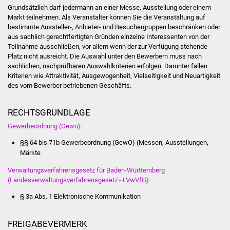
Senioren
Grundsätzlich darf jedermann an einer Messe, Ausstellung oder einem
Markt teilnehmen. Als Veranstalter können Sie die Veranstaltung auf
Stadtseniorenrat
bestimmte Aussteller-, Anbieter- und Besuchergruppen beschränken oder
aus sachlich gerechtfertigten Gründen einzelne Interessenten von der
Teilnahme ausschließen
,
vor allem wenn der zur Verfügung stehende
Sommerwochen für
Platz nicht ausreicht. Die Auswahl unter den Bewerbern muss nach
Ältere
sachlichen, nachprüfbaren Auswahlkriterien erfolgen. Darunter fallen
Kriterien wie Attraktivität, Ausgewogenheit, Vielseitigkeit und Neuartigkeit
des vom Bewerber betriebenen Geschäfts.
Seniorenwohn- und
Pflegeheim
RECHTSGRUNDLAGE
Familien
Gewerbeordnung (Gewo):
§§ 64 bis 71b Gewerbeordnung (GewO) (Messen, Ausstellungen,
Familientreff
Märkte
Verwaltungsverfahrensgesetz für Baden-Württemberg
Kinder und Jugendliche
(Landesverwaltungsverfahrensgesetz - LVwVfG):
Schülerferienprogramm
§ 3a Abs. 1 Elektronische Kommunikation
Migration und Integration
FREIGABEVERMERK