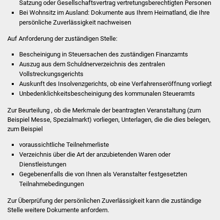
Satzung oder Gesellschaftsvertrag vertretungsberechtigten Personen
Veranstaltungen
Bei Wohnsitz im Ausland: Dokumente aus Ihrem Heimatland, die Ihre
persönliche Zuverlässigkeit nachweisen
Stadtfest
Auf Anforderung der zuständigen Stelle:
Ostermarkt
Bescheinigung in Steuersachen des zuständigen Finanzamts
Auszug aus dem Schuldnerverzeichnis des zentralen
Einrichtungen
Vollstreckungsgerichts
Auskunft des Insolvenzgerichts, ob eine Verfahrenseröffnung vorliegt
Unbedenklichkeitsbescheinigung des kommunalen Steueramts
Hallenbad
Zur Beurteilung , ob die Merkmale der beantragten Veranstaltung (zum
Stadtbücherei
Beispiel Messe, Spezialmarkt) vorliegen, Unterlagen, die die dies belegen,
zum Beispiel
Stadtarchiv
voraussichtliche Teilnehmerliste
Verzeichnis über die Art der anzubietenden Waren oder
Zehntscheuer
Dienstleistungen
Gegebenenfalls die von Ihnen als Veranstalter festgesetzten
Teilnahmebedingungen
Bürgerhaus
Zur Überprüfung der persönlichen Zuverlässigkeit kann die zuständige
Kulturhalle
Stelle weitere Dokumente anfordern.