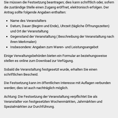
Sie müssen die Festsetzung beantragen; dies kann schriftlich oder, sofern
Volkshochschule
die zuständige Stelle einen Zugang eröffnet, elektronisch erfolgen. Der
Antrag sollte folgende Angaben enthalten:
Soziale Einrichtungen
Name des Veranstalters
Datum, Dauer (Beginn und Ende), Uhrzeit (tägliche Öffnungszeiten)
Kirchen
und Ort der Veranstaltung
Gegenstand der Veranstaltung ( Beschreibung der Veranstaltung nach
Lokale Agenda
ihren Merkmalen)
Insbesondere: Angaben zum Waren- und Leistungsangebot
Jugendhaus
Einige Verwaltungsbehörden bieten ein Formular an beziehungsweise
stellen es online zum Download zur Verfügung.
Fachteam Jugend
Sobald die Veranstaltung festgesetzt wurde, erhalten Sie einen
schriftlichen Bescheid.
Kinder- und
Die Festsetzung kann im öffentlichen Interesse mit Auflagen verbunden
Familienzentrum
werden; dies ist auch nachträglich möglich.
Stadtwerke
Achtung:
Die Festsetzung der Veranstaltung verpflichtet Sie als
Veranstalter von festgesetzten Wochenmärkten, Jahrmärkten und
Spezialmärkten zur Durchführung.
Suenergie