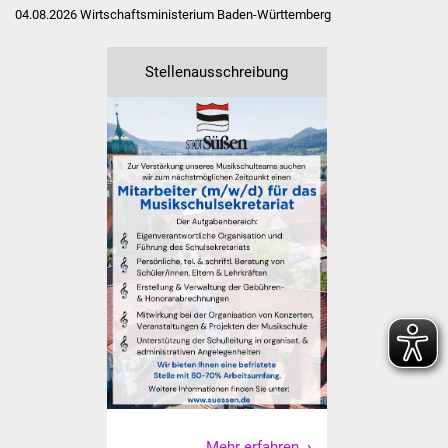
04.08.2026
Wirtschaftsministerium Baden-Württemberg
Freundeskreis Asyl
Stellenausschreibung
Ukraine-Hilfe
Wohnen
Bauen in Süßen
Wohnimmobilien +
Baugrundstücke
Wirtschaft
Haushalt & Infos
Wirtschaftsförderung
Gewerbeimmobilien
Mehr erfahren