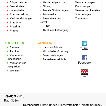
Bürgermeister
Was erledige ich wo
Veranstaltungen
Gemeinderat
Bildung
Einrichtungen
Jugendbeirat
Soziale Einrichtungen
Vereine und Parteien
Stadtverwaltung
Stadtwerke
Sportanlagen
Veröffentlichungen
Gesundheit und
Tourismus
Notfall
Stadtinfo
ÖPNV
Projekte
Abfall und Entsorgung
Presse
LEBENSLAGEN
WIRTSCHAFT
Senioren
Haushalt & Infos
Twitter
Familien
Wirtschaftsförderung
Kinder und
Ausschreibungen
Jugendliche
Gewerbeverzeichnis
Facebook
Migration und
Integration
Wohnen
Copyright 2020,
Stadt Süßen
Datenschutz-Einstellungen
|
Barrierefreiheit / Leichte Sprache /