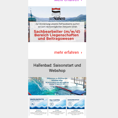
IKG Auen
Ausschreibungen
Öffentliche
Ausschreibung
Europaweite
mehr erfahren
Ausschreibung
Hallenbad: Saisonstart und
Beschränkte
Webshop
Ausschreibung
Freihändige Vergabe
Gewerbeverzeichnis
Gewerbe - Selbsteintrag