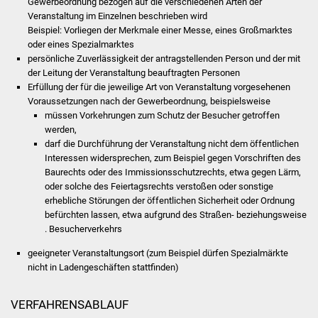
Gewerbeordnung bezogen auf die verschiedenen Arten der
Veranstaltung im Einzelnen beschrieben wird
Was erledige ich wo
Beispiel: Vorliegen der Merkmale einer Messe, eines Großmarktes
oder eines Spezialmarktes
Dienstleistungen
persönliche Zuverlässigkeit der antragstellenden Person und der mit
der Leitung der Veranstaltung beauftragten Personen
Erfüllung der für die jeweilige Art von Veranstaltung vorgesehenen
Lebenslagen
Voraussetzungen nach der Gewerbeordnung, beispielsweise
müssen Vorkehrungen zum Schutz der Besucher getroffen
Formulare
werden,
darf die Durchführung der Veranstaltung nicht dem öffentlichen
Interessen widersprechen, zum Beispiel gegen Vorschriften des
Bürgerinfos
Baurechts oder des Immissionsschutzrechts, etwa gegen Lärm,
oder solche des Feiertagsrechts verstoßen oder sonstige
Bildung
erhebliche Störungen der öffentlichen Sicherheit oder Ordnung
befürchten lassen, etwa aufgrund des Straßen- beziehungsweise
Schulen
. Besucherverkehrs
geeigneter Veranstaltungsort (zum Beispiel dürfen Spezialmärkte
Kindergärten
nicht in Ladengeschäften stattfinden)
Kolping-Musikschule
VERFAHRENSABLAUF