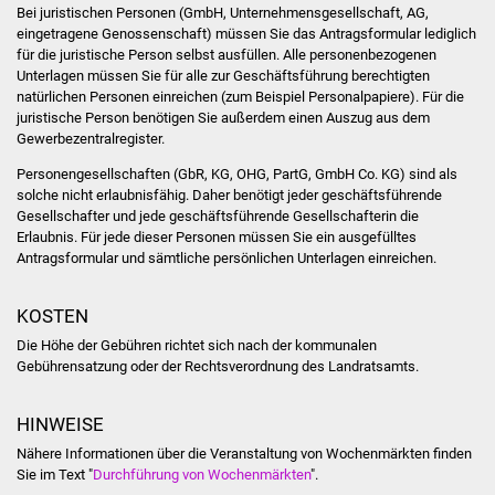
Bei juristischen Personen (GmbH, Unternehmensgesellschaft, AG,
Vereine und Parteien
eingetragene Genossenschaft) müssen Sie das Antragsformular lediglich
für die juristische Person selbst ausfüllen. Alle personenbezogenen
Unterlagen müssen Sie für alle zur Geschäftsführung berechtigten
Selbsteintrag Vereine
natürlichen Personen einreichen (zum Beispiel Personalpapiere). Für die
juristische Person benötigen Sie außerdem einen Auszug aus dem
Beirat Süßener Vereine
Gewerbezentralregister.
Personengesellschaften (GbR, KG, OHG, PartG, GmbH Co. KG) sind als
Sportanlagen
solche nicht erlaubnisfähig. Daher benötigt jeder geschäftsführende
Gesellschafter und jede geschäftsführende Gesellschafterin die
Tourismus
Erlaubnis. Für jede dieser Personen müssen Sie ein ausgefülltes
Antragsformular und sämtliche persönlichen Unterlagen einreichen.
Erlebnisregion
KOSTEN
Schwäbischer Albtrauf
Die Höhe der Gebühren richtet sich nach der kommunalen
Route der
Gebührensatzung oder der Rechtsverordnung des Landratsamts.
Industriekultur
HINWEISE
Lebenslagen
Nähere Informationen über die Veranstaltung von Wochenmärkten finden
Sie im Text "
Durchführung von Wochenmärkten
".