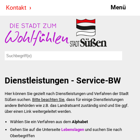
Menü
Kontakt
Stadt & Politik
Bürgermeister
Reden
Gemeinderat
Dienstleistungen - Service-BW
Ausschüsse
Hier können Sie gezielt nach Dienstleistungen und Verfahren der Stadt
Ratsinformationssystem
Süßen suchen.
Bitte beachten Sie
, dass für einige Dienstleistungen
andere Behörden wie z.B. das Landratsamt zuständig sind und Sie ggf.
Jugendbeirat
über einen Link weitergeleitet werden.
Wählen Sie ein Verfahren aus dem
Alphabet
Summerrockfestival
Gehen Sie auf die Unterseite
Lebenslagen
und suchen Sie nach
Oberbegriffen
Hallenbadparty