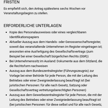
FRISTEN
NETZMonitor
Es empfiehlt sich, den Antrag spätestens sechs Wochen vor
Gesundheit und Notfall
Veranstaltungsbeginn zu stellen.
Ärzte und Apotheken
ERFORDERLICHE UNTERLAGEN
Kopie des Personalausweises oder eines vergleichbaren
Pflege von Angehörigen
Identifikationspapiers
Aktueller Auszug aus dem Handels- oder Genossenschaftsregister,
soweit das veranstaltende Unternehmen im Register eingetragen ist;
Hitzewarnung / UV-
ansonsten eine Ausfertigung des Gesellschaftsvertrags (zum
Index
Beispiel bei einer Gesellschaft bürgerlichen Rechts (GbR))
Bei Unternehmenssitz im Ausland: Dokumente aus dem Sitzland, die
ÖPNV
die Rechtsform nachweisen
Auszug aus dem Bundeszentralregister (Führungszeugnis) zur
Vorlage bei einer Behörde für jede Person, die mit der Leitung des
Bürgerbus (MOBS)
Betriebes oder einer Zweigniederlassung beauftragt ist (bei
juristischen Personen: für alle nach Gesetz, Satzung oder
Abfall und Entsorgung
Gesellschaftsvertrag vertretungsberechtigten Personen)
Auszug aus dem Gewerbezentralregister für jede Person, die mit der
Kultur & Freizeit
Leitung des Betriebes oder einer Zweigniederlassung beauftragt ist
(bei juristischen Personen: für diese selbst und für alle nach Gesetz,