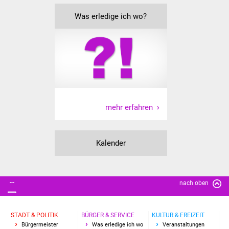
IKG Auen
Was erledige ich wo?
Ausschreibungen
Öffentliche
Ausschreibung
Europaweite
mehr erfahren
Ausschreibung
Beschränkte
Kalender
Ausschreibung
Freihändige Vergabe
nach oben
Gewerbeverzeichnis
STADT & POLITIK
BÜRGER & SERVICE
KULTUR & FREIZEIT
Gewerbe - Selbsteintrag
Bürgermeister
Was erledige ich wo
Veranstaltungen