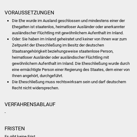
Was erledige ich wo
VORAUSSETZUNGEN
Die Ehe wurde im Ausland geschlossen und mindestens einer der
Dienstleistungen
Ehegatten ist staatenlos, heimatloser Ausländer oder anerkannter
ausländischer Flüchtling mit gewöhnlichem Aufenthalt im Inland.
Oder: Sie haben im Inland geheiratet und keiner von Ihnen war zum
Lebenslagen
Zeitpunkt der Eheschließung im Besitz der deutschen
Staatsangehörigkeit beziehungsweise staatenlose Person,
Formulare
heimatloser Ausländer oder ausländischer Flüchtling mit
gewöhnlichem Aufenthalt im Inland. Die Eheschließung wurde durch
Bürgerinfos
eine ermächtigte Person einer Regierung des Staates, dem einer von
Ihnen angehört, durchgeführt.
Die Eheschließung muss rechtswirksam sein und darf deutschem
Bildung
Recht nicht widersprechen.
Schulen
VERFAHRENSABLAUF
Kindergärten
-
Kolping-Musikschule
FRISTEN
Es gibt keine Frist.