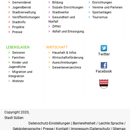
Gemeinderat
Bildung
Einrichtungen
Jugendbeirat
Soziale Einrichtungen
Vereine und Parteien
Stadtverwaltung
Stadtwerke
Sportanlagen
Veröffentlichungen
Gesundheit und
Tourismus
Notfall
Stadtinfo
ÖPNV
Projekte
Abfall und Entsorgung
Presse
LEBENSLAGEN
WIRTSCHAFT
Senioren
Haushalt & Infos
Twitter
Familien
Wirtschaftsförderung
Kinder und
Ausschreibungen
Jugendliche
Gewerbeverzeichnis
Facebook
Migration und
Integration
Wohnen
Copyright 2020,
Stadt Süßen
Datenschutz-Einstellungen
|
Barrierefreiheit / Leichte Sprache /
Gebärdensprache
|
Presse
|
Kontakt
|
Impressum/Datenschutz
|
Sitemap