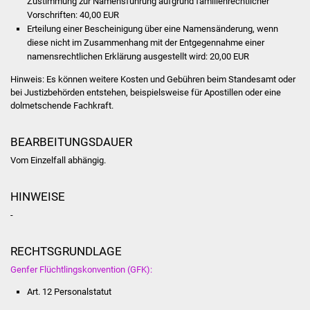
Zustimmung zur Namensführung aufgrund familienrechtlicher
Veranstaltungen
Vorschriften: 40,00 EUR
Erteilung einer Bescheinigung über eine Namensänderung, wenn
Stadtfest
diese nicht im Zusammenhang mit der Entgegennahme einer
namensrechtlichen Erklärung ausgestellt wird: 20,00 EUR
Ostermarkt
Hinweis:
Es können weitere Kosten und Gebühren beim Standesamt oder
bei Justizbehörden entstehen, beispielsweise für Apostillen oder eine
Einrichtungen
dolmetschende Fachkraft.
Hallenbad
BEARBEITUNGSDAUER
Vom Einzelfall abhängig.
Stadtbücherei
HINWEISE
Stadtarchiv
-
Zehntscheuer
RECHTSGRUNDLAGE
Bürgerhaus
Genfer Flüchtlingskonvention (GFK):
Art. 12 Personalstatut
Kulturhalle