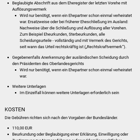
NETZMonitor
Beglaubigte Abschrift aus dem Eheregister der letzten Vorehe mit
Auflösungsvermerk
Wird nur benötigt, wenn ein Ehepartner schon einmal verheiratet
Gesundheit und Notfall
war. Ersatzweise oder bei früherer Eheschließung im Ausland:
Nachweise über die Schließung und Auflösung aller Vorehen.
Ärzte und Apotheken
Zum Beispiel Eheurkunden, Sterbeurkunden, alle
Scheidungsurteile - vollständig und mit Vermerk des Gerichts,
Pflege von Angehörigen
seit wann das Urteil rechtskräftig ist („Rechtskraftvermerk“).
Gegebenenfalls Anerkennung der ausländischen Scheidung durch
Hitzewarnung / UV-
den Präsidenten des Oberlandesgerichts
Index
Wird nur benötigt, wenn ein Ehepartner schon einmal verheiratet
war.
ÖPNV
Weitere Unterlagen
Im Einzelfall können weitere Unterlagen erforderlich sein
Bürgerbus (MOBS)
KOSTEN
Abfall und Entsorgung
Die Gebühren richten sich nach den Vorgaben der Bundesländer.
Kultur & Freizeit
110,00 EUR
Beurkundung oder Beglaubigung einer Erklärung, Einwilligung oder