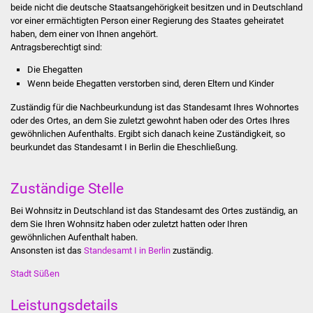
beide nicht die deutsche Staatsangehörigkeit besitzen und in Deutschland
Stadtinfo
vor einer ermächtigten Person einer Regierung des Staates geheiratet
haben, dem einer von Ihnen angehört.
Jubiläumsjahr 2021
Antragsberechtigt sind:
Die Ehegatten
Partnerstädte
Wenn beide Ehegatten verstorben sind, deren Eltern und Kinder
Zuständig für die Nachbeurkundung ist das Standesamt Ihres Wohnortes
Projekte
oder des Ortes, an dem Sie zuletzt gewohnt haben oder des Ortes Ihres
gewöhnlichen Aufenthalts. Ergibt sich danach keine Zuständigkeit, so
Schulentwicklung Bizet
beurkundet das Standesamt I in Berlin die Eheschließung.
Sanierung Hallenbad
Zuständige Stelle
Sanierung Bizethalle
Bei Wohnsitz in Deutschland ist das Standesamt des Ortes zuständig, an
dem Sie Ihren Wohnsitz haben oder zuletzt hatten oder Ihren
gewöhnlichen Aufenthalt haben.
Ortsentwicklung
Ansonsten ist das
Standesamt I in Berlin
zuständig.
Presse
Stadt Süßen
Leistungsdetails
Bürger & Service