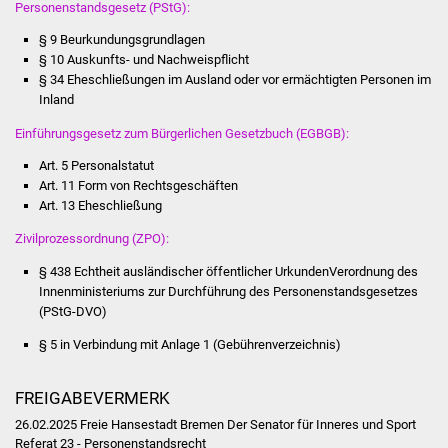
Personenstandsgesetz (PStG):
Vereine und Parteien
§ 9 Beurkundungsgrundlagen
§ 10 Auskunfts- und Nachweispflicht
Selbsteintrag Vereine
§ 34 Eheschließungen im Ausland oder vor ermächtigten Personen im
Inland
Beirat Süßener Vereine
Einführungsgesetz zum Bürgerlichen Gesetzbuch (EGBGB):
Art. 5 Personalstatut
Sportanlagen
Art. 11 Form von Rechtsgeschäften
Art. 13 Eheschließung
Tourismus
Zivilprozessordnung (ZPO):
Erlebnisregion
§ 438 Echtheit ausländischer öffentlicher UrkundenVerordnung des
Schwäbischer Albtrauf
Innenministeriums zur Durchführung des Personenstandsgesetzes
(PStG-DVO)
Route der
§ 5
in Verbindung mit
Anlage 1 (Gebührenverzeichnis)
Industriekultur
FREIGABEVERMERK
Lebenslagen
26.02.2025 Freie Hansestadt Bremen Der Senator für Inneres und Sport
Referat 23 - Personenstandsrecht