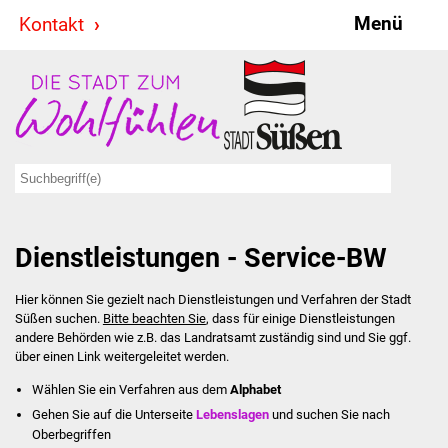
Menü
Kontakt
Stadt & Politik
Bürgermeister
Reden
Gemeinderat
Dienstleistungen - Service-BW
Ausschüsse
Hier können Sie gezielt nach Dienstleistungen und Verfahren der Stadt
Ratsinformationssystem
Süßen suchen.
Bitte beachten Sie
, dass für einige Dienstleistungen
andere Behörden wie z.B. das Landratsamt zuständig sind und Sie ggf.
Jugendbeirat
über einen Link weitergeleitet werden.
Wählen Sie ein Verfahren aus dem
Alphabet
Summerrockfestival
Gehen Sie auf die Unterseite
Lebenslagen
und suchen Sie nach
Oberbegriffen
Hallenbadparty