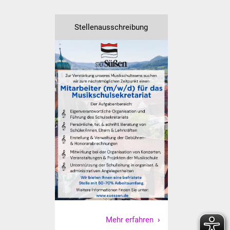
Senioren
Stadtseniorenrat
Stellenausschreibung
Sommerwochen für
Ältere
Seniorenwohn- und
Pflegeheim
Familien
Familientreff
Kinder und Jugendliche
Schülerferienprogramm
Migration und Integration
Mehr erfahren