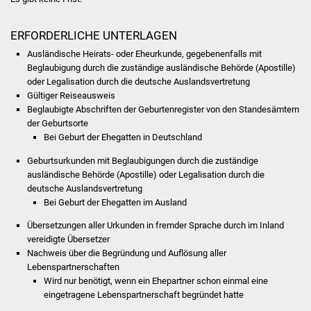
Volkshochschule
ERFORDERLICHE UNTERLAGEN
Soziale Einrichtungen
Ausländische Heirats- oder Eheurkunde, gegebenenfalls mit
Beglaubigung durch die zuständige ausländische Behörde (Apostille)
Kirchen
oder Legalisation durch die deutsche Auslandsvertretung
Gültiger Reiseausweis
Lokale Agenda
Beglaubigte Abschriften der Geburtenregister von den Standesämtern
der Geburtsorte
Jugendhaus
Bei Geburt der Ehegatten in Deutschland
Geburtsurkunden mit Beglaubigungen durch die zuständige
Fachteam Jugend
ausländische Behörde (Apostille) oder Legalisation durch die
deutsche Auslandsvertretung
Kinder- und
Bei Geburt der Ehegatten im Ausland
Familienzentrum
Übersetzungen aller Urkunden in fremder Sprache durch im Inland
vereidigte Übersetzer
Stadtwerke
Nachweis über die Begründung und Auflösung aller
Lebenspartnerschaften
Wird nur benötigt, wenn ein Ehepartner schon einmal eine
Suenergie
eingetragene Lebenspartnerschaft begründet hatte