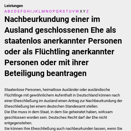
Leistungen
A
B
C
D
E
F
G
H
I
J
K
L
M
N
O
P
Q
R
S
T
U
V
W
X
Y
Z
Stadtverwaltung
Nachbeurkundung einer im
Ansprechpartner
Ausland geschlossenen Ehe als
staatenlos anerkannter Personen
Behördenwegweiser
oder als Flüchtling anerkannter
Stellenangebote
Personen oder mit ihrer
Kontakt
Beteiligung beantragen
Veröffentlichungen
Staatenlose Personen, heimatlose Ausländer oder ausländische
Ortsrecht
Flüchtlinge mit gewöhnlichem Aufenthalt in Deutschland können nach
einer Eheschließung im Ausland einen Antrag zur Nachbeurkundung der
Eheschließung bei einem deutschen Standesamt stellen.
FNP / Bebauungspläne
Die Ehe muss in dem Staat, in dem Sie geheiratet haben, wirksam
geschlossen worden sein. Deutsches Recht darf der Ehe nicht
Wahlen
entgegenstehen.
Sie können Ihre Eheschließung auch nachbeurkunden lassen, wenn Sie