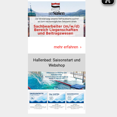
Freundeskreis Asyl
Ukraine-Hilfe
Wohnen
Bauen in Süßen
mehr erfahren
Wohnimmobilien +
Hallenbad: Saisonstart und
Baugrundstücke
Webshop
Wirtschaft
Haushalt & Infos
Wirtschaftsförderung
Gewerbeimmobilien