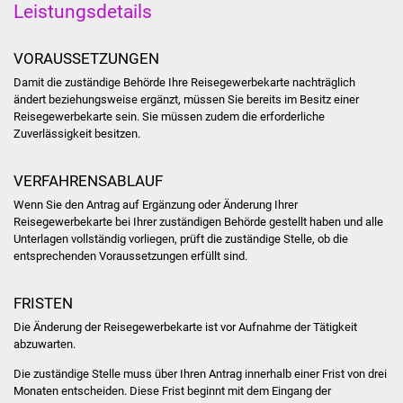
Leistungsdetails
Was erledige ich wo
VORAUSSETZUNGEN
Dienstleistungen
Damit die zuständige Behörde Ihre Reisegewerbekarte nachträglich
ändert beziehungsweise ergänzt, müssen Sie bereits im Besitz einer
Lebenslagen
Reisegewerbekarte sein. Sie müssen zudem die erforderliche
Zuverlässigkeit besitzen.
Formulare
VERFAHRENSABLAUF
Bürgerinfos
Wenn Sie den Antrag auf Ergänzung oder Änderung Ihrer
Reisegewerbekarte bei Ihrer zuständigen Behörde gestellt haben und alle
Unterlagen vollständig vorliegen, prüft die zuständige Stelle, ob die
Bildung
entsprechenden Voraussetzungen erfüllt sind.
Schulen
FRISTEN
Kindergärten
Die Änderung der Reisegewerbekarte ist vor Aufnahme der Tätigkeit
abzuwarten.
Kolping-Musikschule
Die zuständige Stelle muss über Ihren Antrag innerhalb einer Frist von drei
Monaten entscheiden. Diese Frist beginnt mit dem Eingang der