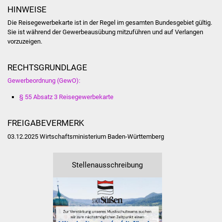
HINWEISE
Vereine und Parteien
Die Reisegewerbekarte ist in der Regel im gesamten Bundesgebiet gültig.
Sie ist während der Gewerbeausübung mitzuführen und auf Verlangen
Selbsteintrag Vereine
vorzuzeigen.
Beirat Süßener Vereine
RECHTSGRUNDLAGE
Gewerbeordnung (GewO):
Sportanlagen
§ 55 Absatz 3 Reisegewerbekarte
Tourismus
FREIGABEVERMERK
Erlebnisregion
03.12.2025 Wirtschaftsministerium Baden-Württemberg
Schwäbischer Albtrauf
Stellenausschreibung
Route der
Industriekultur
Lebenslagen