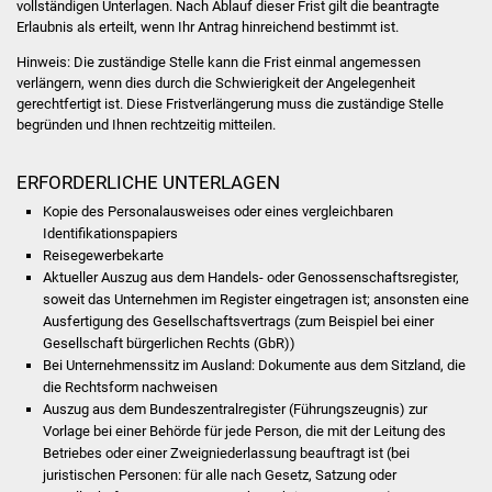
vollständigen Unterlagen. Nach Ablauf dieser Frist gilt die beantragte
Volkshochschule
Erlaubnis als erteilt, wenn Ihr Antrag hinreichend bestimmt ist.
Soziale Einrichtungen
Hinweis: Die zuständige Stelle kann die Frist einmal angemessen
verlängern, wenn dies durch die Schwierigkeit der Angelegenheit
gerechtfertigt ist. Diese Fristverlängerung muss die zuständige Stelle
Kirchen
begründen und Ihnen rechtzeitig mitteilen.
Lokale Agenda
ERFORDERLICHE UNTERLAGEN
Kopie des Personalausweises oder eines vergleichbaren
Jugendhaus
Identifikationspapiers
Reisegewerbekarte
Fachteam Jugend
Aktueller Auszug aus dem Handels- oder Genossenschaftsregister,
soweit das Unternehmen im Register eingetragen ist; ansonsten eine
Kinder- und
Ausfertigung des Gesellschaftsvertrags (zum Beispiel bei einer
Gesellschaft bürgerlichen Rechts (GbR))
Familienzentrum
Bei Unternehmenssitz im Ausland: Dokumente aus dem Sitzland, die
die Rechtsform nachweisen
Stadtwerke
Auszug aus dem Bundeszentralregister (Führungszeugnis) zur
Vorlage bei einer Behörde für jede Person, die mit der Leitung des
Suenergie
Betriebes oder einer Zweigniederlassung beauftragt ist (bei
juristischen Personen: für alle nach Gesetz, Satzung oder