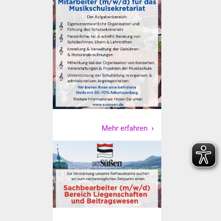
Senioren
Stadtseniorenrat
Sommerwochen für
Ältere
Seniorenwohn- und
Pflegeheim
Familien
Mehr erfahren
Familientreff
Kinder und Jugendliche
Schülerferienprogramm
Migration und Integration