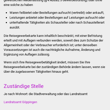
gewerblichen Niederlassung (§ 4 Absatz 3 Gewerbeordnung) oder ohne
Stadtinfo
eine solche zu haben
Waren feilbietet oder Bestellungen aufsucht (vertreibt) oder ankauft,
Jubiläumsjahr 2021
Leistungen anbietet oder Bestellungen auf Leistungen aufsucht oder
unterhaltende Tätigkeiten als Schausteller oder nach Schaustellerart
Partnerstädte
ausübt.
Die Reisegewerbekarte kann inhaltlich beschränkt, mit einer Befristung
Projekte
erteilt und mit Auflagen verbunden werden, soweit dies zum Schutze der
Allgemeinheit oder der Verbraucher erforderlich ist; unter denselben
Voraussetzungen ist auch die nachträgliche Aufnahme, Änderung und
Schulentwicklung Bizet
Ergänzung von Auflagen zulässig.
Sanierung Hallenbad
Wenn sich Ihre Reisegewerbetätigkeit ändert, müssen Sie Ihre
Reisegewerbekarte bei der zuständigen Behörde ändern lassen, wenn sie
über die zugelassenen Tätigkeiten hinaus geht.
Sanierung Bizethalle
Ortsentwicklung
Zuständige Stelle
Je nach Wohnort: die Stadtverwaltung oder das Landratsamt
Presse
Landratsamt Göppingen
Bürger & Service