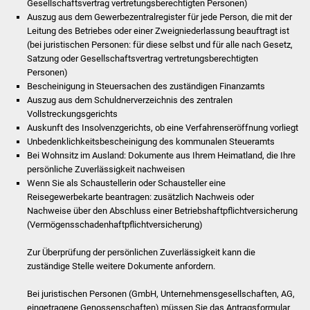
Gesellschaftsvertrag vertretungsberechtigten Personen)
NETZMonitor
Auszug aus dem Gewerbezentralregister für jede Person, die mit der
Leitung des Betriebes oder einer Zweigniederlassung beauftragt ist
Gesundheit und Notfall
(bei juristischen Personen: für diese selbst und für alle nach Gesetz,
Satzung oder Gesellschaftsvertrag vertretungsberechtigten
Ärzte und Apotheken
Personen)
Bescheinigung in Steuersachen des zuständigen Finanzamts
Auszug aus dem Schuldnerverzeichnis des zentralen
Pflege von Angehörigen
Vollstreckungsgerichts
Auskunft des Insolvenzgerichts, ob eine Verfahrenseröffnung vorliegt
Hitzewarnung / UV-
Unbedenklichkeitsbescheinigung des kommunalen Steueramts
Index
Bei Wohnsitz im Ausland: Dokumente aus Ihrem Heimatland, die Ihre
persönliche Zuverlässigkeit nachweisen
Wenn Sie als Schaustellerin oder Schausteller eine
ÖPNV
Reisegewerbekarte beantragen: zusätzlich Nachweis oder
Nachweise über den Abschluss einer Betriebshaftpflichtversicherung
Bürgerbus (MOBS)
(Vermögensschadenhaftpflichtversicherung)
Abfall und Entsorgung
Zur Überprüfung der persönlichen Zuverlässigkeit kann die
zuständige Stelle weitere Dokumente anfordern.
Kultur & Freizeit
Bei juristischen Personen (GmbH, Unternehmensgesellschaften, AG,
eingetragene Genossenschaften) müssen Sie das Antragsformular