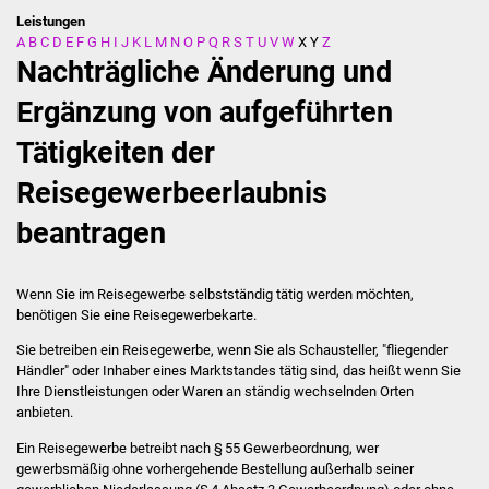
Leistungen
A
B
C
D
E
F
G
H
I
J
K
L
M
N
O
P
Q
R
S
T
U
V
W
X
Y
Z
Stadtverwaltung
Nachträgliche Änderung und
Ansprechpartner
Ergänzung von aufgeführten
Tätigkeiten der
Behördenwegweiser
Reisegewerbeerlaubnis
Stellenangebote
beantragen
Kontakt
Wenn Sie im Reisegewerbe selbstständig tätig werden möchten,
Veröffentlichungen
benötigen Sie eine Reisegewerbekarte.
Sie betreiben ein Reisegewerbe, wenn Sie als Schausteller, "fliegender
Ortsrecht
Händler" oder Inhaber eines Marktstandes tätig sind, das heißt wenn Sie
Ihre Dienstleistungen oder Waren an ständig wechselnden Orten
FNP / Bebauungspläne
anbieten.
Ein Reisegewerbe betreibt nach § 55 Gewerbeordnung, wer
Wahlen
gewerbsmäßig ohne vorhergehende Bestellung außerhalb seiner