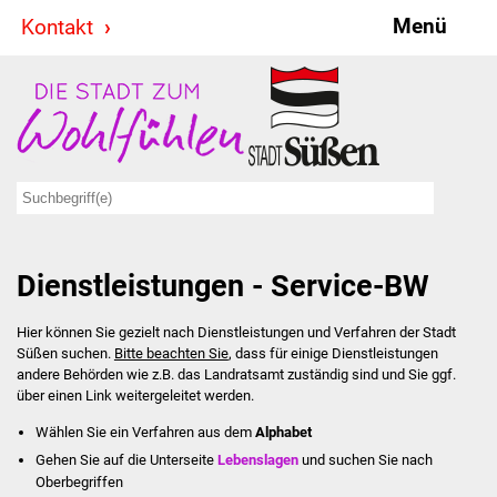
Menü
Kontakt
Stadt & Politik
Bürgermeister
Reden
Gemeinderat
Dienstleistungen - Service-BW
Ausschüsse
Hier können Sie gezielt nach Dienstleistungen und Verfahren der Stadt
Ratsinformationssystem
Süßen suchen.
Bitte beachten Sie
, dass für einige Dienstleistungen
andere Behörden wie z.B. das Landratsamt zuständig sind und Sie ggf.
Jugendbeirat
über einen Link weitergeleitet werden.
Wählen Sie ein Verfahren aus dem
Alphabet
Summerrockfestival
Gehen Sie auf die Unterseite
Lebenslagen
und suchen Sie nach
Oberbegriffen
Hallenbadparty