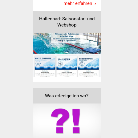
mehr erfahren
Freundeskreis Asyl
Hallenbad: Saisonstart und
Ukraine-Hilfe
Webshop
Wohnen
Bauen in Süßen
Wohnimmobilien +
Baugrundstücke
Wirtschaft
Was erledige ich wo?
Haushalt & Infos
Wirtschaftsförderung
Gewerbeimmobilien