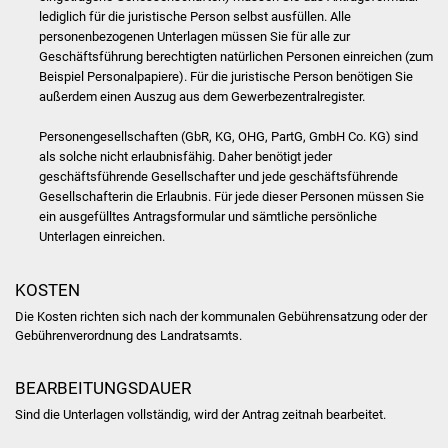
Veranstaltungen
lediglich für die juristische Person selbst ausfüllen. Alle
personenbezogenen Unterlagen müssen Sie für alle zur
Stadtfest
Geschäftsführung berechtigten natürlichen Personen einreichen (zum
Beispiel Personalpapiere). Für die juristische Person benötigen Sie
außerdem einen Auszug aus dem Gewerbezentralregister.
Ostermarkt
Personengesellschaften (GbR, KG, OHG, PartG, GmbH Co. KG) sind
Einrichtungen
als solche nicht erlaubnisfähig. Daher benötigt jeder
geschäftsführende Gesellschafter und jede geschäftsführende
Hallenbad
Gesellschafterin die Erlaubnis. Für jede dieser Personen müssen Sie
ein ausgefülltes Antragsformular und sämtliche persönliche
Unterlagen einreichen.
Stadtbücherei
Stadtarchiv
KOSTEN
Die Kosten richten sich nach der kommunalen Gebührensatzung oder der
Zehntscheuer
Gebührenverordnung des Landratsamts.
Bürgerhaus
BEARBEITUNGSDAUER
Sind die Unterlagen vollständig, wird der Antrag zeitnah bearbeitet.
Kulturhalle