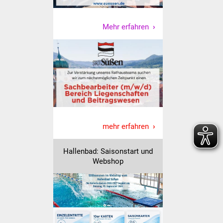
Vereine und Parteien
Mehr erfahren
Selbsteintrag Vereine
Beirat Süßener Vereine
Sportanlagen
Tourismus
mehr erfahren
Erlebnisregion
Schwäbischer Albtrauf
Hallenbad: Saisonstart und
Webshop
Route der
Industriekultur
Lebenslagen