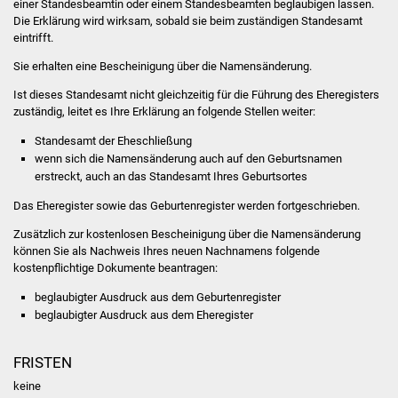
einer Standesbeamtin oder einem Standesbeamten beglaubigen lassen.
Die Erklärung wird wirksam, sobald sie beim zuständigen Standesamt
Was erledige ich wo
eintrifft.
Sie erhalten eine Bescheinigung über die Namensänderung.
Dienstleistungen
Ist dieses Standesamt nicht gleichzeitig für die Führung des Eheregisters
zuständig, leitet es Ihre Erklärung an folgende Stellen weiter:
Lebenslagen
Standesamt der Eheschließung
Formulare
wenn sich die Namensänderung auch auf den Geburtsnamen
erstreckt, auch an das Standesamt Ihres Geburtsortes
Bürgerinfos
Das Eheregister sowie das Geburtenregister werden fortgeschrieben.
Zusätzlich zur kostenlosen Bescheinigung über die
Namensänderung
Bildung
können Sie als Nachweis Ihres neuen Nachnamens folgende
kostenpflichtige Dokumente beantragen:
Schulen
beglaubigter Ausdruck aus dem Geburtenregister
beglaubigter Ausdruck aus dem Eheregister
Kindergärten
FRISTEN
Kolping-Musikschule
keine