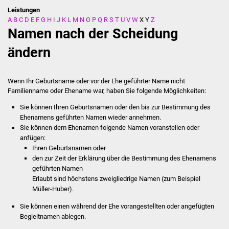
Leistungen
A
B
C
D
E
F
G
H
I
J
K
L
M
N
O
P
Q
R
S
T
U
V
W
X
Y
Z
Stadtverwaltung
Namen nach der Scheidung
Ansprechpartner
ändern
Behördenwegweiser
Wenn Ihr Geburtsname oder vor der Ehe geführter Name nicht
Familienname oder Ehename war, haben Sie folgende Möglichkeiten:
Stellenangebote
Sie können Ihren Geburtsnamen oder den bis zur Bestimmung des
Kontakt
Ehenamens geführten Namen wieder annehmen.
Sie können dem Ehenamen folgende Namen voranstellen oder
anfügen:
Veröffentlichungen
Ihren Geburtsnamen oder
den zur Zeit der Erklärung über die Bestimmung des Ehenamens
Ortsrecht
geführten Namen
Erlaubt sind höchstens zweigliedrige Namen (zum Beispiel
Müller-Huber).
FNP / Bebauungspläne
Sie können einen während der Ehe vorangestellten oder angefügten
Wahlen
Begleitnamen ablegen.