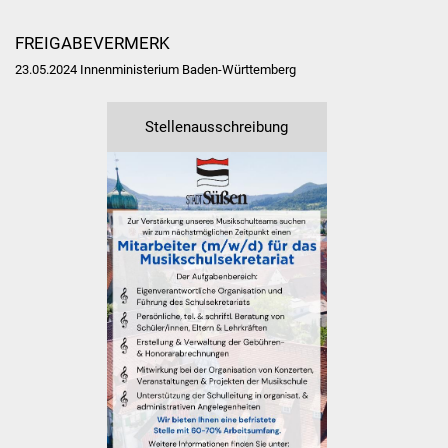
Veranstaltungen
FREIGABEVERMERK
Stadtfest
23.05.2024 Innenministerium Baden-Württemberg
Ostermarkt
Stellenausschreibung
Einrichtungen
Hallenbad
Stadtbücherei
Stadtarchiv
Zehntscheuer
Bürgerhaus
Kulturhalle