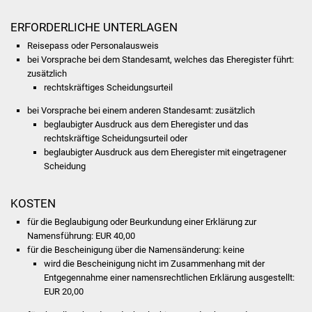
Volkshochschule
ERFORDERLICHE UNTERLAGEN
Soziale Einrichtungen
Reisepass oder Personalausweis
bei Vorsprache bei dem Standesamt, welches das Eheregister führt:
Kirchen
zusätzlich
rechtskräftiges Scheidungsurteil
Lokale Agenda
bei Vorsprache bei einem anderen Standesamt: zusätzlich
beglaubigter Ausdruck aus dem Eheregister und das
Jugendhaus
rechtskräftige Scheidungsurteil oder
beglaubigter Ausdruck aus dem Eheregister mit eingetragener
Scheidung
Fachteam Jugend
KOSTEN
Kinder- und
Familienzentrum
für die Beglaubigung oder Beurkundung einer Erklärung zur
Namensführung: EUR 40,00
für die Bescheinigung über die Namensänderung: keine
Stadtwerke
wird die Bescheinigung nicht im Zusammenhang mit der
Entgegennahme einer namensrechtlichen Erklärung ausgestellt:
Suenergie
EUR 20,00