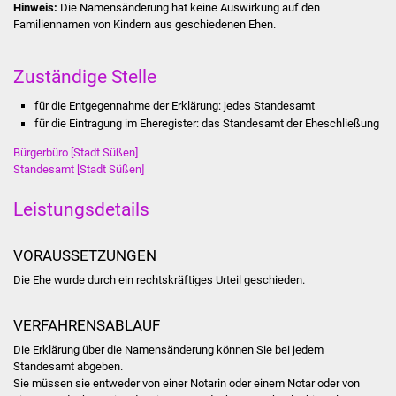
Hinweis:
Die Namensänderung hat keine Auswirkung auf den
Stadtinfo
Familiennamen von Kindern aus geschiedenen Ehen.
Jubiläumsjahr 2021
Zuständige Stelle
Partnerstädte
für die Entgegennahme der Erklärung: jedes Standesamt
für die Eintragung im Eheregister: das Standesamt der Eheschließung
Projekte
Bürgerbüro [Stadt Süßen]
Standesamt [Stadt Süßen]
Schulentwicklung Bizet
Leistungsdetails
Sanierung Hallenbad
VORAUSSETZUNGEN
Sanierung Bizethalle
Die Ehe wurde durch ein rechtskräftiges Urteil geschieden.
Ortsentwicklung
VERFAHRENSABLAUF
Presse
Die Erklärung über die Namensänderung können Sie bei jedem
Standesamt abgeben.
Sie müssen sie entweder von einer Notarin oder einem Notar oder von
Bürger & Service