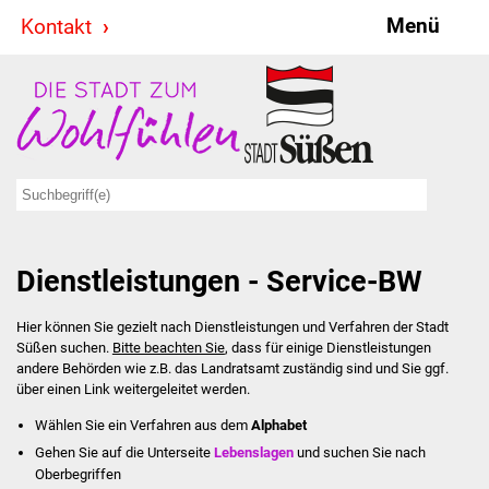
Menü
Kontakt
Stadt & Politik
Bürgermeister
Reden
Gemeinderat
Dienstleistungen - Service-BW
Ausschüsse
Hier können Sie gezielt nach Dienstleistungen und Verfahren der Stadt
Ratsinformationssystem
Süßen suchen.
Bitte beachten Sie
, dass für einige Dienstleistungen
andere Behörden wie z.B. das Landratsamt zuständig sind und Sie ggf.
Jugendbeirat
über einen Link weitergeleitet werden.
Wählen Sie ein Verfahren aus dem
Alphabet
Summerrockfestival
Gehen Sie auf die Unterseite
Lebenslagen
und suchen Sie nach
Oberbegriffen
Hallenbadparty