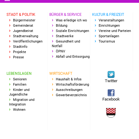
Freundeskreis Asyl
STADT & POLITIK
BÜRGER & SERVICE
KULTUR & FREIZEIT
Bürgermeister
Was erledige ich wo
Veranstaltungen
Ukraine-Hilfe
Gemeinderat
Bildung
Einrichtungen
Jugendbeirat
Soziale Einrichtungen
Vereine und Parteien
Stadtverwaltung
Stadtwerke
Sportanlagen
Wohnen
Veröffentlichungen
Gesundheit und
Tourismus
Notfall
Stadtinfo
Bauen in Süßen
ÖPNV
Projekte
Abfall und Entsorgung
Presse
Wohnimmobilien +
LEBENSLAGEN
WIRTSCHAFT
Baugrundstücke
Senioren
Haushalt & Infos
Twitter
Familien
Wirtschaftsförderung
Wirtschaft
Kinder und
Ausschreibungen
Jugendliche
Gewerbeverzeichnis
Facebook
Migration und
Haushalt & Infos
Integration
Wohnen
Wirtschaftsförderung
Gewerbeimmobilien