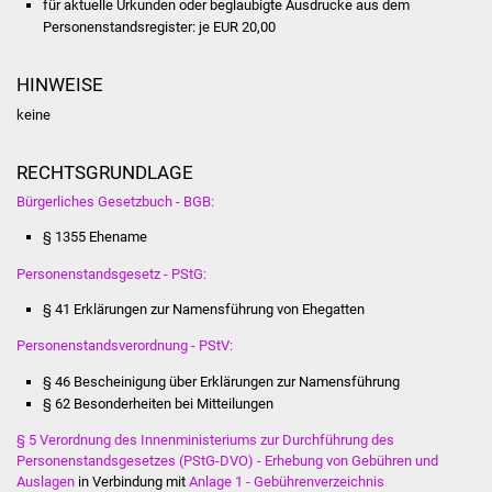
für aktuelle Urkunden oder beglaubigte Ausdrucke aus dem
NETZMonitor
Personenstandsregister: je EUR 20,00
Gesundheit und Notfall
HINWEISE
Ärzte und Apotheken
keine
Pflege von Angehörigen
RECHTSGRUNDLAGE
Bürgerliches Gesetzbuch - BGB:
Hitzewarnung / UV-
§ 1355 Ehename
Index
Personenstandsgesetz - PStG:
ÖPNV
§ 41 Erklärungen zur Namensführung von Ehegatten
Bürgerbus (MOBS)
Personenstandsverordnung - PStV:
§ 46 Bescheinigung über Erklärungen zur Namensführung
Abfall und Entsorgung
§ 62 Besonderheiten bei Mitteilungen
§ 5 Verordnung des Innenministeriums zur Durchführung des
Kultur & Freizeit
Personenstandsgesetzes (PStG-DVO) - Erhebung von Gebühren und
Auslagen
in Verbindung mit
Anlage 1 - Gebührenverzeichnis