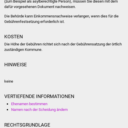
(zum Beispiel als asylberechtigte Person), müssen Sie diesen mit dem
dafür vorgesehenen Dokument nachweisen.
Vereine und Parteien
Die Behörde kann Einkommensnachweise verlangen, wenn dies für die
Selbsteintrag Vereine
Gebührenfestsetzung erforderlich ist.
Beirat Süßener Vereine
KOSTEN
Die Höhe der Gebühren richtet sich nach der Gebührensatzung der örtlich
Sportanlagen
zuständigen Kommune.
Tourismus
HINWEISE
Erlebnisregion
keine
Schwäbischer Albtrauf
Route der
VERTIEFENDE INFORMATIONEN
Industriekultur
Ehenamen bestimmen
Namen nach der Scheidung ändern
Lebenslagen
RECHTSGRUNDLAGE