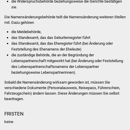
die Widerspruchsbehörde beziehungsweise die Gerichte bestätigen
NETZMonitor
sie.
Gesundheit und Notfall
Die Namensänderungsbehörde teilt die Namensänderung weiteren Stellen
mit. Dazu gehören
Ärzte und Apotheken
die Meldebehörde,
das Standesamt, das das Geburtenregister führt
Pflege von Angehörigen
das Standesamt, das das Eheregister führt (bei Änderung oder
Feststellung des Ehenamens der Eheleute)
die zuständige Behörde, die an der Begründung der
Hitzewarnung / UV-
Lebenspartnerschaft mitgewirkt hat (bei Änderung oder Feststellung
Index
des Lebenspartnerschaftsnamens der
Lebenspartner
beziehungsweise Lebenspartnerinnen).
ÖPNV
Sobald die Namensänderung wirksam geworden ist, müssen Sie
verschiedene Dokumente
(Personalausweis, Reisepass, Führerschein,
Bürgerbus (MOBS)
Fahrzeugschein)
ändern lassen. Diese Änderungen müssen Sie selbst
beantragen.
Abfall und Entsorgung
FRISTEN
Kultur & Freizeit
keine