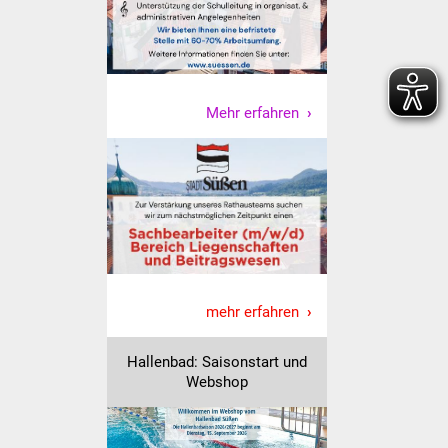
Freundeskreis Asyl
Ukraine-Hilfe
Mehr erfahren
Wohnen
Bauen in Süßen
Wohnimmobilien +
Baugrundstücke
Wirtschaft
mehr erfahren
Haushalt & Infos
Hallenbad: Saisonstart und
Wirtschaftsförderung
Webshop
Gewerbeimmobilien