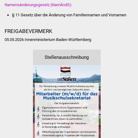
Senioren
Namensänderungsgesetz (NamÄndG)
:
§ 11 Gesetz über die Änderung von Familiennamen und Vornamen
Stadtseniorenrat
Sommerwochen für
FREIGABEVERMERK
Ältere
05.05.2026 Innenministerium Baden-Württemberg
Seniorenwohn- und
Stellenausschreibung
Pflegeheim
Familien
Familientreff
Kinder und Jugendliche
Schülerferienprogramm
Migration und Integration