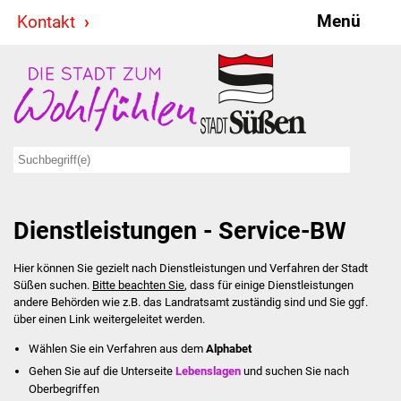
Menü
Kontakt
Stadt & Politik
Bürgermeister
Reden
Gemeinderat
Dienstleistungen - Service-BW
Ausschüsse
Hier können Sie gezielt nach Dienstleistungen und Verfahren der Stadt
Ratsinformationssystem
Süßen suchen.
Bitte beachten Sie
, dass für einige Dienstleistungen
andere Behörden wie z.B. das Landratsamt zuständig sind und Sie ggf.
Jugendbeirat
über einen Link weitergeleitet werden.
Wählen Sie ein Verfahren aus dem
Alphabet
Summerrockfestival
Gehen Sie auf die Unterseite
Lebenslagen
und suchen Sie nach
Oberbegriffen
Hallenbadparty