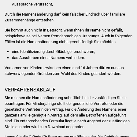
Aussprache verursacht,
Was erledige ich wo
Durch die Namensänderung darf kein falscher Eindruck über familiäre
Zusammenhänge entstehen.
Dienstleistungen
Sie kommt auch nicht in Betracht, wenn Ihnen Ihr Name nicht gefällt,
beispielsweise bei Namen fremdsprachigen Ursprungs. Auch in folgenden
Lebenslagen
Fällen ist die Namensänderung nicht gerechtfertigt: Sie möchten
eine Identifizierung durch Gläubiger erschweren,
Formulare
das Aussterben eines Namens verhindern.
Vornamen von Kindern zwischen einem und 16 Jahren dürfen nur aus
Bürgerinfos
schwerwiegenden Gründen zum Wohl des Kindes geändert werden.
Bildung
VERFAHRENSABLAUF
Schulen
Sie müssen die Namensänderung schriftlich bei der zuständigen Stelle
beantragen.
Für Minderjährige stellt der gesetzliche Vertreter oder die
gesetzliche Vertreterin den Antrag. Für die Änderung des Namens einer
Kindergärten
ganzen Familie genügt ein Antrag, auf dem alle Betroffenen aufgeführt
sind. Ein entsprechendes Formular liegt je nach Angebot der zuständigen
Kolping-Musikschule
Stelle aus oder wird zum Download angeboten.
Legen Sie die Gründe für Ihren Antrag ausführlich dar.
Die Behörde muss