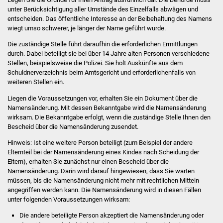
Volkshochschule
unter Berücksichtigung aller Umstände des Einzelfalls abwägen und
entscheiden. Das öffentliche Interesse an der Beibehaltung des Namens
Soziale Einrichtungen
wiegt umso schwerer, je länger der Name geführt wurde.
Die zuständige Stelle führt daraufhin die erforderlichen Ermittlungen
Kirchen
durch. Dabei beteiligt sie bei über 14 Jahre alten Personen verschiedene
Stellen, beispielsweise die Polizei. Sie holt Auskünfte aus dem
Schuldnerverzeichnis beim Amtsgericht und erforderlichenfalls von
Lokale Agenda
weiteren Stellen ein.
Jugendhaus
Liegen die Voraussetzungen vor, erhalten Sie ein Dokument über die
Namensänderung. Mit dessen Bekanntgabe wird die Namensänderung
wirksam. Die Bekanntgabe erfolgt, wenn die zuständige Stelle Ihnen den
Fachteam Jugend
Bescheid über die Namensänderung zusendet.
Hinweis: Ist eine weitere Person beteiligt
(zum Beispiel der andere
Kinder- und
Elternteil bei der Namensänderung eines Kindes nach Scheidung der
Familienzentrum
Eltern),
erhalten Sie zunächst nur einen Bescheid über die
Namensänderung. Darin wird darauf hingewiesen, dass Sie warten
Stadtwerke
müssen, bis die Namensänderung nicht mehr mit rechtlichen Mitteln
angegriffen werden kann.
Die Namensänderung wird in diesen Fällen
unter folgenden Voraussetzungen wirksam:
Suenergie
Die andere beteiligte Person akzeptiert die Namensänderung oder