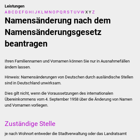
Leistungen
A
B
C
D
E
F
G
H
I
J
K
L
M
N
O
P
Q
R
S
T
U
V
W
X
Y
Z
Stadtverwaltung
Namensänderung nach dem
Ansprechpartner
Namensänderungsgesetz
beantragen
Behördenwegweiser
Stellenangebote
Ihren Familiennamen und Vornamen können Sie nur in Ausnahmefällen
ändern lassen.
Kontakt
Hinweis:
Namensänderungen von Deutschen durch ausländische Stellen
sind in Deutschland unwirksam.
Veröffentlichungen
Dies gilt nicht, wenn die Voraussetzungen des internationalen
Übereinkommens vom 4. September 1958 über die Änderung von Namen
Ortsrecht
und Vornamen vorliegen.
FNP / Bebauungspläne
Zuständige Stelle
Wahlen
je nach Wohnort entweder die Stadtverwaltung oder das Landratsamt