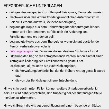
Veranstaltungen
ERFORDERLICHE UNTERLAGEN
gültiges Ausweispapier (zum Beispiel Reisepass, Personalausweis)
Stadtfest
Nachweis über den Wohnsitz oder gewöhnlichen Aufenthalt (zum
Beispiel Personalausweis, Meldebescheinigung)
Ostermarkt
beglaubigte Kopie aus dem Geburtenregister der antragstellenden
Person und aller Personen, auf die sich die Änderung des
Einrichtungen
Familiennamens erstrecken soll
beglaubigte Kopie aus dem Eheregister, wenn die antragstellende
Person verheiratet war oder ist
Hallenbad
Führungszeugnis
bei Personen, die mindestens 14 Jahre alt sind
Erklärung darüber, ob die antragstellende Person schon einmal einen
Stadtbücherei
Antrag auf Änderung des Familiennamens gestellt hat
Ist dies der Fall, müssen Sie zusätzlich angeben:
Stadtarchiv
die Verwaltungsbehörde, bei der der frühere Antrag gestellt wurde
und
die von der Behörde getroffene Entscheidung
Zehntscheuer
Hinweis: In bestimmten Fällen können weitere Unterlagen erforderlich
Bürgerhaus
sein. Es wird daher empfohlen, sich frühzeitig bei der zuständigen Stelle
hierüber zu informieren.
Kulturhalle
Hinweis: Beruht die Antragsberechtigung auf einem besonderen Status