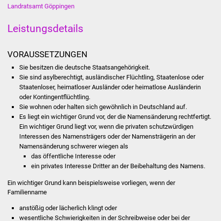
Landratsamt Göppingen
Stadtinfo
Leistungsdetails
Jubiläumsjahr 2021
VORAUSSETZUNGEN
Partnerstädte
Sie besitzen die deutsche Staatsangehörigkeit.
Projekte
Sie sind asylberechtigt, ausländischer Flüchtling, Staatenlose oder
Staatenloser, heimatloser Ausländer oder heimatlose Ausländerin
oder Kontingentflüchtling.
Schulentwicklung Bizet
Sie wohnen oder halten sich gewöhnlich in Deutschland auf.
Es liegt ein wichtiger Grund vor, der die Namensänderung rechtfertigt.
Sanierung Hallenbad
Ein wichtiger Grund liegt vor, wenn die privaten schutzwürdigen
Interessen des Namensträgers oder der Namensträgerin an der
Sanierung Bizethalle
Namensänderung schwerer wiegen als
das öffentliche Interesse oder
ein privates Interesse Dritter an der Beibehaltung des Namens.
Ortsentwicklung
Ein wichtiger Grund kann beispielsweise vorliegen, wenn der
Familienname
Presse
anstößig oder lächerlich klingt oder
Bürger & Service
wesentliche Schwierigkeiten in der Schreibweise oder bei der