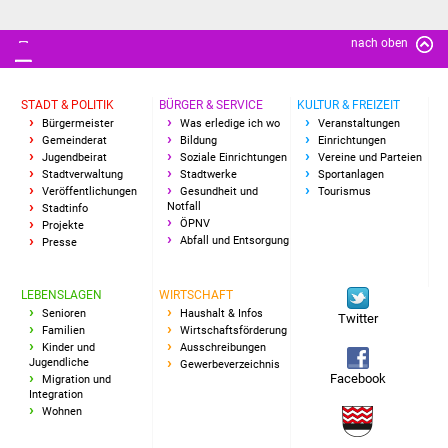
nach oben
STADT & POLITIK
BÜRGER & SERVICE
KULTUR & FREIZEIT
Bürgermeister
Was erledige ich wo
Veranstaltungen
Gemeinderat
Bildung
Einrichtungen
Jugendbeirat
Soziale Einrichtungen
Vereine und Parteien
Stadtverwaltung
Stadtwerke
Sportanlagen
Veröffentlichungen
Gesundheit und
Tourismus
Notfall
Stadtinfo
ÖPNV
Projekte
Abfall und Entsorgung
Presse
LEBENSLAGEN
WIRTSCHAFT
Senioren
Haushalt & Infos
Twitter
Familien
Wirtschaftsförderung
Kinder und
Ausschreibungen
Jugendliche
Gewerbeverzeichnis
Facebook
Migration und
Integration
Wohnen