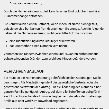
Aussprache verursacht,
Was erledige ich wo
Durch die Namensänderung darf kein falscher Eindruck über familiäre
Zusammenhänge entstehen.
Dienstleistungen
Sie kommt auch nicht in Betracht, wenn Ihnen Ihr Name nicht gefällt,
beispielsweise bei Namen fremdsprachigen Ursprungs. Auch in folgenden
Lebenslagen
Fällen ist die Namensänderung nicht gerechtfertigt: Sie möchten
eine Identifizierung durch Gläubiger erschweren,
Formulare
das Aussterben eines Namens verhindern.
Vornamen von Kindern zwischen einem und 16 Jahren dürfen nur aus
Bürgerinfos
schwerwiegenden Gründen zum Wohl des Kindes geändert werden.
Bildung
VERFAHRENSABLAUF
Schulen
Sie müssen die Namensänderung schriftlich bei der zuständigen Stelle
beantragen.
Für Minderjährige stellt der gesetzliche Vertreter oder die
gesetzliche Vertreterin den Antrag. Für die Änderung des Namens einer
Kindergärten
ganzen Familie genügt ein Antrag, auf dem alle Betroffenen aufgeführt
sind. Ein entsprechendes Formular liegt je nach Angebot der zuständigen
Kolping-Musikschule
Stelle aus oder wird zum Download angeboten.
Legen Sie die Gründe für Ihren Antrag ausführlich dar.
Die Behörde muss