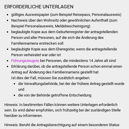
Veranstaltungen
ERFORDERLICHE UNTERLAGEN
gültiges Ausweispapier (zum Beispiel Reisepass, Personalausweis)
Stadtfest
Nachweis über den Wohnsitz oder gewöhnlichen Aufenthalt (zum
Beispiel Personalausweis, Meldebescheinigung)
Ostermarkt
beglaubigte Kopie aus dem Geburtenregister der antragstellenden
Person und aller Personen, auf die sich die Änderung des
Einrichtungen
Familiennamens erstrecken soll
beglaubigte Kopie aus dem Eheregister, wenn die antragstellende
Person verheiratet war oder ist
Hallenbad
Führungszeugnis
bei Personen, die mindestens 14 Jahre alt sind
Erklärung darüber, ob die antragstellende Person schon einmal einen
Stadtbücherei
Antrag auf Änderung des Familiennamens gestellt hat
Ist dies der Fall, müssen Sie zusätzlich angeben:
Stadtarchiv
die Verwaltungsbehörde, bei der der frühere Antrag gestellt wurde
und
die von der Behörde getroffene Entscheidung
Zehntscheuer
Hinweis: In bestimmten Fällen können weitere Unterlagen erforderlich
Bürgerhaus
sein. Es wird daher empfohlen, sich frühzeitig bei der zuständigen Stelle
hierüber zu informieren.
Kulturhalle
Hinweis: Beruht die Antragsberechtigung auf einem besonderen Status