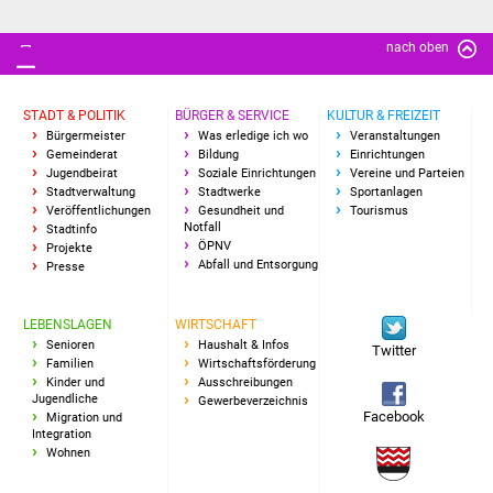
nach oben
STADT & POLITIK
BÜRGER & SERVICE
KULTUR & FREIZEIT
Bürgermeister
Was erledige ich wo
Veranstaltungen
Gemeinderat
Bildung
Einrichtungen
Jugendbeirat
Soziale Einrichtungen
Vereine und Parteien
Stadtverwaltung
Stadtwerke
Sportanlagen
Veröffentlichungen
Gesundheit und
Tourismus
Notfall
Stadtinfo
ÖPNV
Projekte
Abfall und Entsorgung
Presse
LEBENSLAGEN
WIRTSCHAFT
Senioren
Haushalt & Infos
Twitter
Familien
Wirtschaftsförderung
Kinder und
Ausschreibungen
Jugendliche
Gewerbeverzeichnis
Facebook
Migration und
Integration
Wohnen