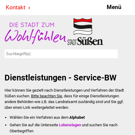
Menü
Kontakt
Stadt & Politik
Bürgermeister
Reden
Gemeinderat
Dienstleistungen - Service-BW
Ausschüsse
Hier können Sie gezielt nach Dienstleistungen und Verfahren der Stadt
Ratsinformationssystem
Süßen suchen.
Bitte beachten Sie
, dass für einige Dienstleistungen
andere Behörden wie z.B. das Landratsamt zuständig sind und Sie ggf.
Jugendbeirat
über einen Link weitergeleitet werden.
Wählen Sie ein Verfahren aus dem
Alphabet
Summerrockfestival
Gehen Sie auf die Unterseite
Lebenslagen
und suchen Sie nach
Oberbegriffen
Hallenbadparty