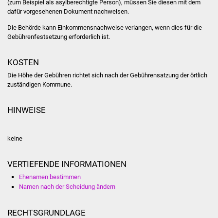
(zum Beispiel als asylberechtigte Person), müssen Sie diesen mit dem
dafür vorgesehenen Dokument nachweisen.
Vereine und Parteien
Die Behörde kann Einkommensnachweise verlangen, wenn dies für die
Selbsteintrag Vereine
Gebührenfestsetzung erforderlich ist.
Beirat Süßener Vereine
KOSTEN
Die Höhe der Gebühren richtet sich nach der Gebührensatzung der örtlich
Sportanlagen
zuständigen Kommune.
Tourismus
HINWEISE
Erlebnisregion
keine
Schwäbischer Albtrauf
Route der
VERTIEFENDE INFORMATIONEN
Industriekultur
Ehenamen bestimmen
Namen nach der Scheidung ändern
Lebenslagen
RECHTSGRUNDLAGE