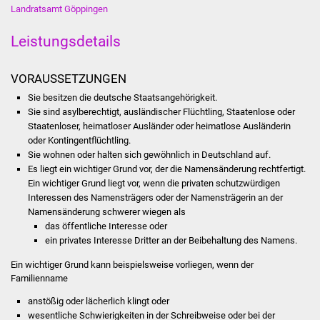
Landratsamt Göppingen
Stadtinfo
Leistungsdetails
Jubiläumsjahr 2021
VORAUSSETZUNGEN
Partnerstädte
Sie besitzen die deutsche Staatsangehörigkeit.
Projekte
Sie sind asylberechtigt, ausländischer Flüchtling, Staatenlose oder
Staatenloser, heimatloser Ausländer oder heimatlose Ausländerin
oder Kontingentflüchtling.
Schulentwicklung Bizet
Sie wohnen oder halten sich gewöhnlich in Deutschland auf.
Es liegt ein wichtiger Grund vor, der die Namensänderung rechtfertigt.
Sanierung Hallenbad
Ein wichtiger Grund liegt vor, wenn die privaten schutzwürdigen
Interessen des Namensträgers oder der Namensträgerin an der
Sanierung Bizethalle
Namensänderung schwerer wiegen als
das öffentliche Interesse oder
ein privates Interesse Dritter an der Beibehaltung des Namens.
Ortsentwicklung
Ein wichtiger Grund kann beispielsweise vorliegen, wenn der
Familienname
Presse
anstößig oder lächerlich klingt oder
Bürger & Service
wesentliche Schwierigkeiten in der Schreibweise oder bei der