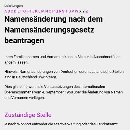
Leistungen
A
B
C
D
E
F
G
H
I
J
K
L
M
N
O
P
Q
R
S
T
U
V
W
X
Y
Z
Stadtverwaltung
Namensänderung nach dem
Ansprechpartner
Namensänderungsgesetz
beantragen
Behördenwegweiser
Stellenangebote
Ihren Familiennamen und Vornamen können Sie nur in Ausnahmefällen
ändern lassen.
Kontakt
Hinweis:
Namensänderungen von Deutschen durch ausländische Stellen
sind in Deutschland unwirksam.
Veröffentlichungen
Dies gilt nicht, wenn die Voraussetzungen des internationalen
Übereinkommens vom 4. September 1958 über die Änderung von Namen
Ortsrecht
und Vornamen vorliegen.
FNP / Bebauungspläne
Zuständige Stelle
Wahlen
je nach Wohnort entweder die Stadtverwaltung oder das Landratsamt