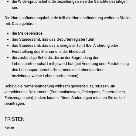
die Widerspruchsbehörde beziehungsweise die Gerichte bestätigen
NETZMonitor
sie.
Gesundheit und Notfall
Die Namensänderungsbehörde teilt die Namensänderung weiteren Stellen
mit. Dazu gehören
Ärzte und Apotheken
die Meldebehörde,
das Standesamt, das das Geburtenregister führt
Pflege von Angehörigen
das Standesamt, das das Eheregister führt (bei Änderung oder
Feststellung des Ehenamens der Eheleute)
die zuständige Behörde, die an der Begründung der
Hitzewarnung / UV-
Lebenspartnerschaft mitgewirkt hat (bei Änderung oder Feststellung
Index
des Lebenspartnerschaftsnamens der
Lebenspartner
beziehungsweise Lebenspartnerinnen).
ÖPNV
Sobald die Namensänderung wirksam geworden ist, müssen Sie
verschiedene Dokumente
(Personalausweis, Reisepass, Führerschein,
Bürgerbus (MOBS)
Fahrzeugschein)
ändern lassen. Diese Änderungen müssen Sie selbst
beantragen.
Abfall und Entsorgung
FRISTEN
Kultur & Freizeit
keine