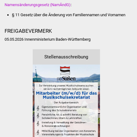
Senioren
Namensänderungsgesetz (NamÄndG)
:
§ 11 Gesetz über die Änderung von Familiennamen und Vornamen
Stadtseniorenrat
Sommerwochen für
FREIGABEVERMERK
Ältere
05.05.2026 Innenministerium Baden-Württemberg
Seniorenwohn- und
Stellenausschreibung
Pflegeheim
Familien
Familientreff
Kinder und Jugendliche
Schülerferienprogramm
Migration und Integration