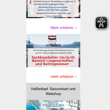
Freundeskreis Asyl
Ukraine-Hilfe
Mehr erfahren
Wohnen
Bauen in Süßen
Wohnimmobilien +
Baugrundstücke
Wirtschaft
mehr erfahren
Haushalt & Infos
Hallenbad: Saisonstart und
Wirtschaftsförderung
Webshop
Gewerbeimmobilien