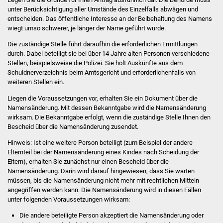
Volkshochschule
unter Berücksichtigung aller Umstände des Einzelfalls abwägen und
entscheiden. Das öffentliche Interesse an der Beibehaltung des Namens
Soziale Einrichtungen
wiegt umso schwerer, je länger der Name geführt wurde.
Die zuständige Stelle führt daraufhin die erforderlichen Ermittlungen
Kirchen
durch. Dabei beteiligt sie bei über 14 Jahre alten Personen verschiedene
Stellen, beispielsweise die Polizei. Sie holt Auskünfte aus dem
Schuldnerverzeichnis beim Amtsgericht und erforderlichenfalls von
Lokale Agenda
weiteren Stellen ein.
Jugendhaus
Liegen die Voraussetzungen vor, erhalten Sie ein Dokument über die
Namensänderung. Mit dessen Bekanntgabe wird die Namensänderung
wirksam. Die Bekanntgabe erfolgt, wenn die zuständige Stelle Ihnen den
Fachteam Jugend
Bescheid über die Namensänderung zusendet.
Hinweis: Ist eine weitere Person beteiligt
(zum Beispiel der andere
Kinder- und
Elternteil bei der Namensänderung eines Kindes nach Scheidung der
Familienzentrum
Eltern),
erhalten Sie zunächst nur einen Bescheid über die
Namensänderung. Darin wird darauf hingewiesen, dass Sie warten
Stadtwerke
müssen, bis die Namensänderung nicht mehr mit rechtlichen Mitteln
angegriffen werden kann.
Die Namensänderung wird in diesen Fällen
unter folgenden Voraussetzungen wirksam:
Suenergie
Die andere beteiligte Person akzeptiert die Namensänderung oder