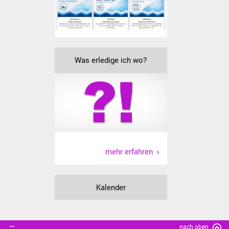
Vereine und Parteien
Selbsteintrag Vereine
Was erledige ich wo?
Beirat Süßener Vereine
Sportanlagen
Tourismus
Erlebnisregion
Schwäbischer Albtrauf
mehr erfahren
Route der
Industriekultur
Kalender
Lebenslagen
nach oben