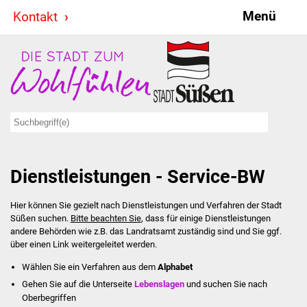
Menü
Kontakt
Stadt & Politik
Bürgermeister
Reden
Gemeinderat
Dienstleistungen - Service-BW
Ausschüsse
Hier können Sie gezielt nach Dienstleistungen und Verfahren der Stadt
Ratsinformationssystem
Süßen suchen.
Bitte beachten Sie
, dass für einige Dienstleistungen
andere Behörden wie z.B. das Landratsamt zuständig sind und Sie ggf.
Jugendbeirat
über einen Link weitergeleitet werden.
Wählen Sie ein Verfahren aus dem
Alphabet
Summerrockfestival
Gehen Sie auf die Unterseite
Lebenslagen
und suchen Sie nach
Oberbegriffen
Hallenbadparty