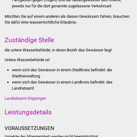
Stadtinfo
jeweils nur für die dort genannte zugelassene Verkehrsart
Möchten Sie auf einem anderen als diesen Gewässern fahren, brauchen
Jubiläumsjahr 2021
Sie dafür eine wasserrechtliche Erlaubnis.
Partnerstädte
Zuständige Stelle
Projekte
die untere Wasserbehörde, in deren Bezirk das Gewässer liegt
Untere Wasserbehörde ist
Schulentwicklung Bizet
wenn sich das Gewässer in einem Stadtkreis befindet: die
Stadtverwaltung
Sanierung Hallenbad
wenn sich das Gewässer in einem Landkreis befindet: das
Landratsamt
Sanierung Bizethalle
Landratsamt Göppingen
Ortsentwicklung
Leistungsdetails
Presse
VORAUSSETZUNGEN
Bürger & Service
Aspekte der Allgemeinheit werden nicht beeinträchtigt