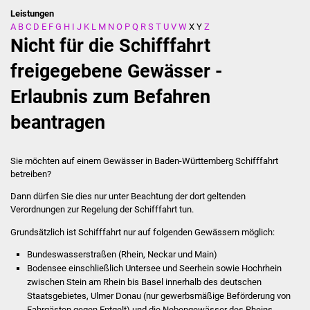
Leistungen
A
B
C
D
E
F
G
H
I
J
K
L
M
N
O
P
Q
R
S
T
U
V
W
X
Y
Z
Stadtverwaltung
Nicht für die Schifffahrt
Ansprechpartner
freigegebene Gewässer -
Erlaubnis zum Befahren
Behördenwegweiser
beantragen
Stellenangebote
Kontakt
Sie möchten auf einem Gewässer in Baden-Württemberg Schifffahrt
betreiben?
Veröffentlichungen
Dann dürfen Sie dies nur unter Beachtung der dort geltenden
Verordnungen zur Regelung der Schifffahrt tun.
Ortsrecht
Grundsätzlich ist Schifffahrt nur auf folgenden Gewässern möglich:
Bundeswasserstraßen (Rhein, Neckar und Main)
FNP / Bebauungspläne
Bodensee einschließlich Untersee und Seerhein sowie Hochrhein
zwischen Stein am Rhein bis Basel innerhalb des deutschen
Wahlen
Staatsgebietes, Ulmer Donau
(nur gewerbsmäßige Beförderung von
Fahrgästen gegen Entgelt)
und die Nebengewässer des Rheins,