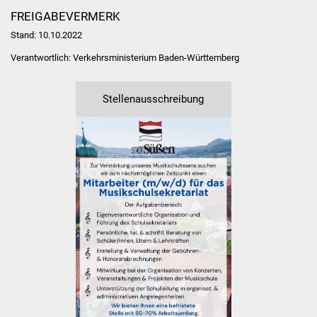
NETZMonitor
FREIGABEVERMERK
Stand: 10.10.2022
Gesundheit und Notfall
Verantwortlich: Verkehrsministerium Baden-Württemberg
Ärzte und Apotheken
Stellenausschreibung
Pflege von Angehörigen
Hitzewarnung / UV-
Index
ÖPNV
Bürgerbus (MOBS)
Abfall und Entsorgung
Kultur & Freizeit