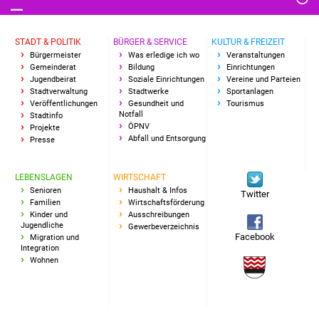
Senioren
Stadtseniorenrat
STADT & POLITIK
BÜRGER & SERVICE
KULTUR & FREIZEIT
Bürgermeister
Was erledige ich wo
Veranstaltungen
Gemeinderat
Bildung
Einrichtungen
Sommerwochen für
Jugendbeirat
Soziale Einrichtungen
Vereine und Parteien
Ältere
Stadtverwaltung
Stadtwerke
Sportanlagen
Veröffentlichungen
Gesundheit und
Tourismus
Notfall
Stadtinfo
Seniorenwohn- und
ÖPNV
Projekte
Pflegeheim
Abfall und Entsorgung
Presse
Familien
LEBENSLAGEN
WIRTSCHAFT
Senioren
Haushalt & Infos
Twitter
Familien
Wirtschaftsförderung
Familientreff
Kinder und
Ausschreibungen
Jugendliche
Gewerbeverzeichnis
Facebook
Kinder und Jugendliche
Migration und
Integration
Wohnen
Schülerferienprogramm
Migration und Integration