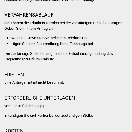
Was erledige ich wo
VERFAHRENSABLAUF
Sie können die Erlaubnis formlos bei der zuständigen Stelle beantragen.
Dienstleistungen
Geben Sie in Ihrem Antrag an,
welches Gewässer Sie befahren möchten und
Lebenslagen
fügen Sie eine Beschreibung Ihres Fahrzeugs bei.
Formulare
Die zuständige Stelle beteiligt bei ihrer Entscheidungsfindung das
Regierungspräsidium Freiburg.
Bürgerinfos
FRISTEN
Bildung
Eine Antragsfrist ist nicht bestimmt.
Schulen
ERFORDERLICHE UNTERLAGEN
vom Einzelfall abhängig
Kindergärten
Erkundigen Sie sich vorher bei der zuständigen Stelle.
Kolping-Musikschule
KOSTEN