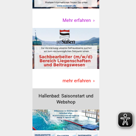
Veranstaltungen
Stadtfest
Mehr erfahren
Ostermarkt
Einrichtungen
Hallenbad
Stadtbücherei
mehr erfahren
Stadtarchiv
Hallenbad: Saisonstart und
Zehntscheuer
Webshop
Bürgerhaus
Kulturhalle