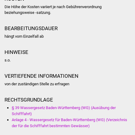
Volkshochschule
Die Höhe der Kosten variiert je nach Gebührenverordnung
beziehungsweise -satzung.
Soziale Einrichtungen
BEARBEITUNGSDAUER
Kirchen
hängt vom Einzelfall ab
Lokale Agenda
HINWEISE
Jugendhaus
s.o.
Fachteam Jugend
VERTIEFENDE INFORMATIONEN
von der zuständigen Stelle zu erfragen
Kinder- und
Familienzentrum
RECHTSGRUNDLAGE
§ 39 Wassergesetz Baden-Württemberg (WG) (Ausübung der
Stadtwerke
Schifffahrt)
Anlage 4 - Wassergesetz für Baden-Württemberg (WG) (Verzeichnis
Suenergie
der für die Schifffahrt bestimmten Gewässer)