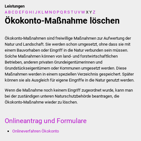
Leistungen
A
B
C
D
E
F
G
H
I
J
K
L
M
N
O
P
Q
R
S
T
U
V
W
X
Y
Z
Stadtverwaltung
Ökokonto-Maßnahme löschen
Ansprechpartner
Ökokonto-Maßnahmen sind freiwillige Maßnahmen zur Aufwertung der
Behördenwegweiser
Natur und Landschaft. Sie werden schon umgesetzt, ohne dass sie mit
einem Bauvorhaben oder Eingriff in die Natur verbunden sein müssen.
Solche Maßnahmen können von land- und forstwirtschaftlichen
Stellenangebote
Betrieben, anderen privaten Grundeigentümerinnen und
Grundstückseigentümern oder Kommunen umgesetzt werden. Diese
Kontakt
Maßnahmen werden in einem speziellen Verzeichnis gespeichert. Später
können sie als Ausgleich für eigene Eingriffe in die Natur genutzt werden.
Veröffentlichungen
Wenn die Maßnahme noch keinem Eingriff zugeordnet wurde, kann man
bei der zuständigen unteren Naturschutzbehörde beantragen, die
Ortsrecht
Ökokonto-Maßnahme wieder zu löschen.
FNP / Bebauungspläne
Onlineantrag und Formulare
Onlineverfahren Ökokonto
Wahlen