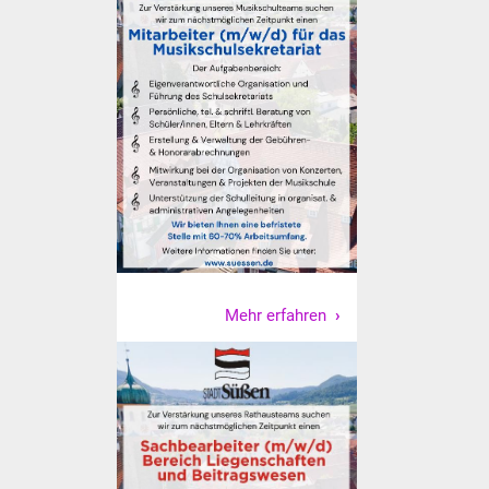
Veranstaltungen
Stadtfest
Ostermarkt
Einrichtungen
Hallenbad
Stadtbücherei
Stadtarchiv
Mehr erfahren
Zehntscheuer
Bürgerhaus
Kulturhalle