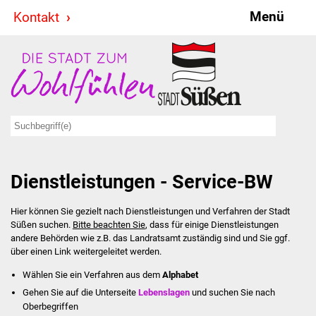
Menü
Kontakt
Stadt & Politik
Bürgermeister
Reden
Gemeinderat
Dienstleistungen - Service-BW
Ausschüsse
Hier können Sie gezielt nach Dienstleistungen und Verfahren der Stadt
Ratsinformationssystem
Süßen suchen.
Bitte beachten Sie
, dass für einige Dienstleistungen
andere Behörden wie z.B. das Landratsamt zuständig sind und Sie ggf.
Jugendbeirat
über einen Link weitergeleitet werden.
Wählen Sie ein Verfahren aus dem
Alphabet
Summerrockfestival
Gehen Sie auf die Unterseite
Lebenslagen
und suchen Sie nach
Oberbegriffen
Hallenbadparty