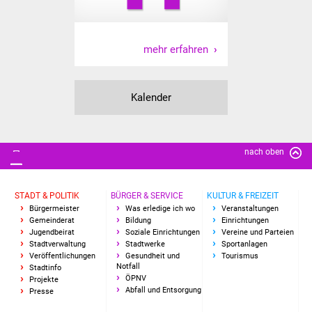
Senioren
Stadtseniorenrat
mehr erfahren
Sommerwochen für
Ältere
Kalender
Seniorenwohn- und
Pflegeheim
nach oben
Familien
STADT & POLITIK
BÜRGER & SERVICE
KULTUR & FREIZEIT
Familientreff
Bürgermeister
Was erledige ich wo
Veranstaltungen
Gemeinderat
Bildung
Einrichtungen
Kinder und Jugendliche
Jugendbeirat
Soziale Einrichtungen
Vereine und Parteien
Stadtverwaltung
Stadtwerke
Sportanlagen
Veröffentlichungen
Gesundheit und
Tourismus
Schülerferienprogramm
Notfall
Stadtinfo
ÖPNV
Projekte
Abfall und Entsorgung
Presse
Migration und Integration