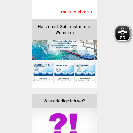
Vereine und Parteien
mehr erfahren
Selbsteintrag Vereine
Hallenbad: Saisonstart und
Webshop
Beirat Süßener Vereine
Sportanlagen
Tourismus
Erlebnisregion
Schwäbischer Albtrauf
Route der
Was erledige ich wo?
Industriekultur
Lebenslagen