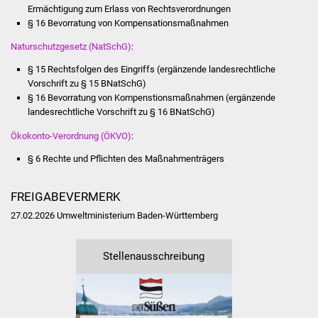
NETZMonitor
Ermächtigung zum Erlass von Rechtsverordnungen
§ 16 Bevorratung von Kompensationsmaßnahmen
Gesundheit und Notfall
Naturschutzgesetz (NatSchG)
:
§ 15 Rechtsfolgen des Eingriffs (ergänzende landesrechtliche
Ärzte und Apotheken
Vorschrift zu § 15 BNatSchG)
§ 16 Bevorratung von Kompenstionsmaßnahmen (ergänzende
Pflege von Angehörigen
landesrechtliche Vorschrift zu § 16 BNatSchG)
Ökokonto-Verordnung (ÖKVO)
:
Hitzewarnung / UV-
Index
§ 6 Rechte und Pflichten des Maßnahmenträgers
ÖPNV
FREIGABEVERMERK
27.02.2026 Umweltministerium Baden-Württemberg
Bürgerbus (MOBS)
Stellenausschreibung
Abfall und Entsorgung
Kultur & Freizeit