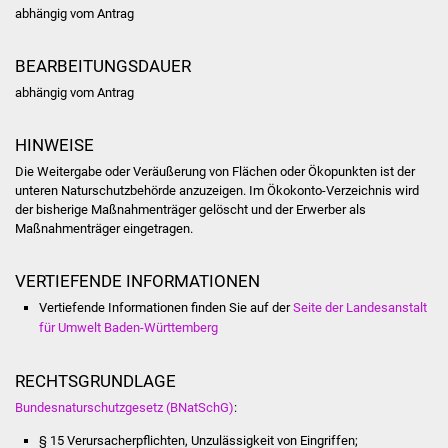
Volkshochschule
abhängig vom Antrag
Soziale Einrichtungen
BEARBEITUNGSDAUER
abhängig vom Antrag
Kirchen
HINWEISE
Lokale Agenda
Die Weitergabe oder Veräußerung von Flächen oder Ökopunkten ist der
unteren Naturschutzbehörde anzuzeigen. Im Ökokonto-Verzeichnis wird
Jugendhaus
der bisherige Maßnahmenträger gelöscht und der Erwerber als
Maßnahmenträger eingetragen.
Fachteam Jugend
VERTIEFENDE INFORMATIONEN
Kinder- und
Vertiefende Informationen finden Sie auf der
Seite der Landesanstalt
Familienzentrum
für Umwelt Baden-Württemberg
Stadtwerke
RECHTSGRUNDLAGE
Bundesnaturschutzgesetz (BNatSchG)
:
Suenergie
§ 15 Verursacherpflichten, Unzulässigkeit von Eingriffen;