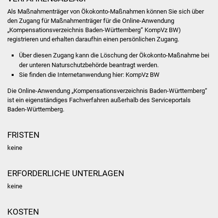
Als Maßnahmenträger von Ökokonto-Maßnahmen können Sie sich über
Was erledige ich wo
den Zugang für Maßnahmenträger für die Online-Anwendung
„Kompensationsverzeichnis Baden-Württemberg“ KompVz BW)
registrieren und erhalten daraufhin einen persönlichen Zugang.
Dienstleistungen
Über diesen Zugang kann die Löschung der Ökokonto-Maßnahme bei
Lebenslagen
der unteren Naturschutzbehörde beantragt werden.
Sie finden die Internetanwendung hier: KompVz BW
Formulare
Die Online-Anwendung „Kompensationsverzeichnis Baden-Württemberg“
ist ein eigenständiges Fachverfahren außerhalb des Serviceportals
Bürgerinfos
Baden-Württemberg.
Bildung
FRISTEN
keine
Schulen
ERFORDERLICHE UNTERLAGEN
Kindergärten
keine
Kolping-Musikschule
KOSTEN