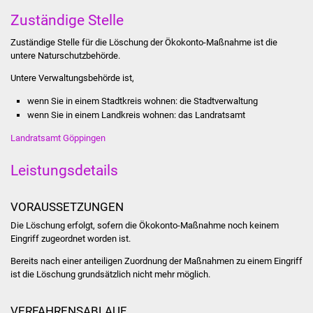
Stadtinfo
Zuständige Stelle
Zuständige Stelle für die Löschung der Ökokonto-Maßnahme ist die
Jubiläumsjahr 2021
untere Naturschutzbehörde.
Partnerstädte
Untere Verwaltungsbehörde ist,
wenn Sie in einem Stadtkreis wohnen: die Stadtverwaltung
Projekte
wenn Sie in einem Landkreis wohnen: das Landratsamt
Landratsamt Göppingen
Schulentwicklung Bizet
Leistungsdetails
Sanierung Hallenbad
VORAUSSETZUNGEN
Sanierung Bizethalle
Die Löschung erfolgt, sofern die Ökokonto-Maßnahme noch keinem
Eingriff zugeordnet worden ist.
Ortsentwicklung
Bereits nach einer anteiligen Zuordnung der Maßnahmen zu einem Eingriff
Presse
ist die Löschung grundsätzlich nicht mehr möglich.
Bürger & Service
VERFAHRENSABLAUF