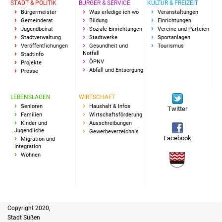
STADT & POLITIK
BÜRGER & SERVICE
KULTUR & FREIZEIT
IKG Auen
Bürgermeister
Was erledige ich wo
Veranstaltungen
Gemeinderat
Bildung
Einrichtungen
Jugendbeirat
Soziale Einrichtungen
Vereine und Parteien
Ausschreibungen
Stadtverwaltung
Stadtwerke
Sportanlagen
Veröffentlichungen
Gesundheit und
Tourismus
Notfall
Stadtinfo
Öffentliche
ÖPNV
Projekte
Ausschreibung
Abfall und Entsorgung
Presse
Europaweite
LEBENSLAGEN
WIRTSCHAFT
Ausschreibung
Senioren
Haushalt & Infos
Twitter
Familien
Wirtschaftsförderung
Kinder und
Ausschreibungen
Beschränkte
Jugendliche
Gewerbeverzeichnis
Facebook
Migration und
Ausschreibung
Integration
Wohnen
Freihändige Vergabe
Gewerbeverzeichnis
Copyright 2020,
Gewerbe - Selbsteintrag
Stadt Süßen