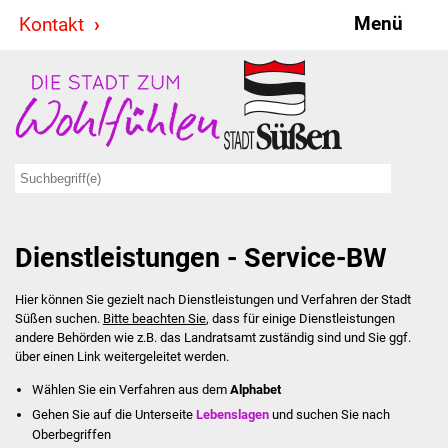
Menü
Kontakt
Stadt & Politik
Bürgermeister
Reden
Gemeinderat
Dienstleistungen - Service-BW
Ausschüsse
Hier können Sie gezielt nach Dienstleistungen und Verfahren der Stadt
Ratsinformationssystem
Süßen suchen.
Bitte beachten Sie
, dass für einige Dienstleistungen
andere Behörden wie z.B. das Landratsamt zuständig sind und Sie ggf.
Jugendbeirat
über einen Link weitergeleitet werden.
Wählen Sie ein Verfahren aus dem
Alphabet
Summerrockfestival
Gehen Sie auf die Unterseite
Lebenslagen
und suchen Sie nach
Oberbegriffen
Hallenbadparty