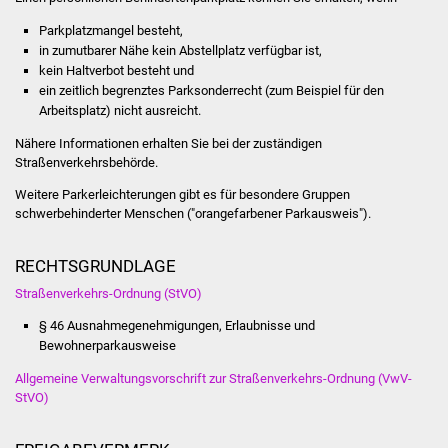
Veranstaltungen
Parkplatzmangel besteht,
in zumutbarer Nähe kein Abstellplatz verfügbar ist,
Stadtfest
kein Haltverbot besteht und
ein zeitlich begrenztes Parksonderrecht (zum Beispiel für den
Ostermarkt
Arbeitsplatz) nicht ausreicht.
Nähere Informationen erhalten Sie bei der zuständigen
Einrichtungen
Straßenverkehrsbehörde.
Hallenbad
Weitere Parkerleichterungen gibt es für besondere Gruppen
schwerbehinderter Menschen ("
orangefarbener Parkausweis
").
Stadtbücherei
RECHTSGRUNDLAGE
Stadtarchiv
Straßenverkehrs-Ordnung (StVO)
§ 46 Ausnahmegenehmigungen, Erlaubnisse und
Zehntscheuer
Bewohnerparkausweise
Allgemeine Verwaltungsvorschrift zur Straßenverkehrs-Ordnung (VwV-
Bürgerhaus
StVO)
Kulturhalle