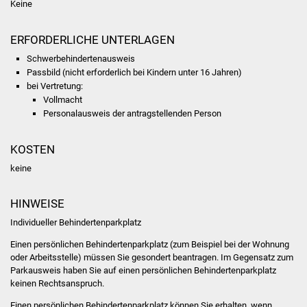
Keine
NETZMonitor
Gesundheit und Notfall
ERFORDERLICHE UNTERLAGEN
Schwerbehindertenausweis
Ärzte und Apotheken
Passbild (nicht erforderlich bei Kindern unter 16 Jahren)
bei Vertretung:
Vollmacht
Pflege von Angehörigen
Personalausweis der antragstellenden Person
Hitzewarnung / UV-
KOSTEN
Index
keine
ÖPNV
HINWEISE
Bürgerbus (MOBS)
Individueller Behindertenparkplatz
Einen persönlichen Behindertenparkplatz (zum Beispiel bei der Wohnung
Abfall und Entsorgung
oder Arbeitsstelle) müssen Sie gesondert beantragen. Im Gegensatz zum
Parkausweis haben Sie auf einen persönlichen Behindertenparkplatz
Kultur & Freizeit
keinen Rechtsanspruch.
Einen persönlichen Behindertenparkplatz können Sie erhalten, wenn