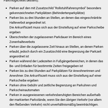
Parkmöglichkeit besteht):
Stadtinfo
Parken auf den mit Zusatzschild "Rollstuhlfahrersymbol" besonders
gekennzeichneten Parkplätzen (Behinderte
n
parkplätze)
Jubiläumsjahr 2021
Parken bis zu drei Stunden an Stellen, an denen das eing
e
schränkte
Halteverbot angeordnet ist.
Partnerstädte
Die Ankunftszeit muss sich aus der Einstellung auf einer Parkscheibe
ergeben
Überschreiten der zugelassenen Parkdauer im Bereich e
i
nes
Projekte
Zonenhalteverbots
Parken über die zugelassene Zeit hinaus an Stellen, an d
e
nen Parken
Schulentwicklung Bizet
erlaubt, jedoch durch ein Zusatzschild eine B
e
grenzung der Parkzeit
angeordnet ist
Sanierung Hallenbad
Parken während der Ladezeiten in Fußgängerbereichen, in denen das
Be- und Entladen für bestimmte Zeiten freig
e
geben ist
Parken bis zu drei Stunden auf Parkplätzen für Anwohn
e
rinnen und
Sanierung Bizethalle
Anwohner. Die Ankunftszeit muss sich aus der Einstellung auf einer
Parkscheibe ergeben
Ortsentwicklung
Parken ohne Gebühr und zeitliche Begrenzung an Parku
h
ren und
Parkscheinautomaten
Presse
Parken in ausgewiesenen verkehrsberuhigten Bereichen außerhalb
der markierten Parkstände, wenn Sie den ü
b
rigen Verkehr (vor allem
den fließenden Verkehr) nicht u
n
verhältnismäßig beeinträchtigen.
Bürger & Service