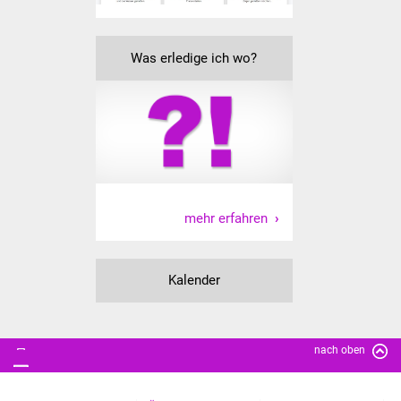
Freundeskreis Asyl
Was erledige ich wo?
Ukraine-Hilfe
Wohnen
Bauen in Süßen
Wohnimmobilien +
Baugrundstücke
mehr erfahren
Wirtschaft
Kalender
Haushalt & Infos
Wirtschaftsförderung
nach oben
Gewerbeimmobilien