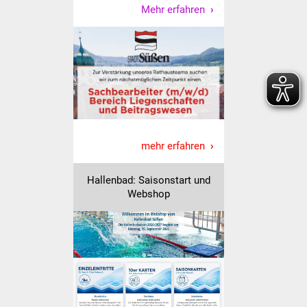
Senioren
Mehr erfahren
Stadtseniorenrat
Sommerwochen für
Ältere
Seniorenwohn- und
Pflegeheim
mehr erfahren
Familien
Hallenbad: Saisonstart und
Webshop
Familientreff
Kinder und Jugendliche
Schülerferienprogramm
Migration und Integration