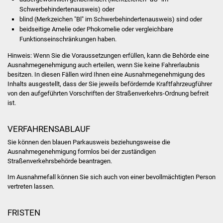
Volkshochschule
Schwerbehindertenausweis) oder
blind (Merkzeichen "Bl" im Schwerbehindertenausweis) sind oder
Soziale Einrichtungen
beidseitige Amelie oder Phokomelie oder vergleichbare
Funktionseinschränkungen haben.
Kirchen
Hinweis:
Wenn Sie die Voraussetzungen erfüllen, kann die Behö
r
de eine
Ausnahmegenehmigung auch erteilen, wenn Sie keine Fahrerlaubnis
Lokale Agenda
besitzen. In diesen Fällen wird Ihnen eine Ausnahmegenehmigung des
Inhalts ausgestellt, dass der Sie jeweils befördernde Kraftfahrzeugführer
von den aufgeführten Vorschriften der Straßenverkehrs-Ordnung befreit
Jugendhaus
ist.
Fachteam Jugend
VERFAHRENSABLAUF
Sie können den blauen Parkausweis beziehungsweise die
Kinder- und
Ausnahmegenehmigung formlos bei der zuständigen
Familienzentrum
Straßenverkehrsbehörde beantragen.
Im Ausnahmefall können Sie sich auch von einer bevollmächtigten Person
Stadtwerke
vertreten lassen.
Suenergie
FRISTEN