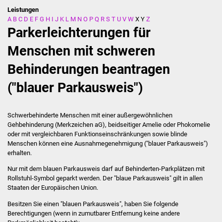
Leistungen
A
B
C
D
E
F
G
H
I
J
K
L
M
N
O
P
Q
R
S
T
U
V
W
X
Y
Z
Stadtverwaltung
Parkerleichterungen für
Ansprechpartner
Menschen mit schweren
Behinderungen beantragen
Behördenwegweiser
("blauer Parkausweis")
Stellenangebote
Kontakt
Schwerbehinderte Menschen mit einer außergewöhnlichen
Gehbehinderung (Merkzeichen aG), beidseitiger Amelie oder Phokomelie
oder mit vergleichbaren Funktionseinschränkungen sowie blinde
Veröffentlichungen
Menschen können eine Ausnahmegenehmigung ("blauer Parkausweis")
erhalten.
Ortsrecht
Nur mit dem blauen Parkausweis darf auf Behinderten-Parkplätzen mit
Rollstuhl-Symbol geparkt werden. Der "blaue Parkausweis" gilt in allen
FNP / Bebauungspläne
Staaten der Europäischen Union.
Besitzen Sie einen "blauen Parkausweis", haben Sie folgende
Wahlen
B
e
rechtigungen (wenn in zumutbarer Entfernung keine andere