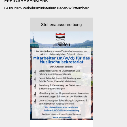
FREIGABEVERMERK
Vereine und Parteien
04.09.2025 Verkehrsministerium Baden-Württemberg
Selbsteintrag Vereine
Stellenausschreibung
Beirat Süßener Vereine
Sportanlagen
Tourismus
Erlebnisregion
Schwäbischer Albtrauf
Route der
Industriekultur
Lebenslagen