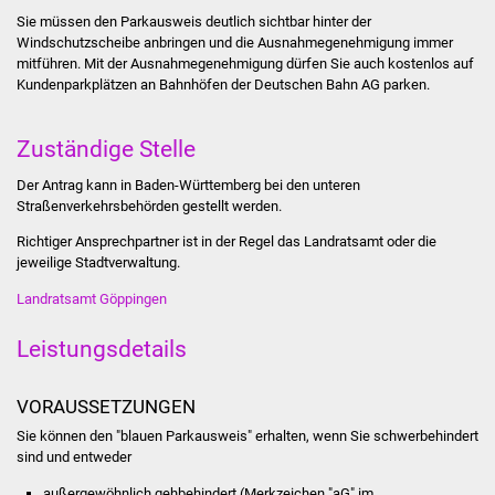
Sie müssen den Parkausweis deutlich sichtbar hinter der
Was erledige ich wo
Windschutzscheibe anbringen und die Ausnahmegenehmigung immer
mitführen. Mit der Ausnahmegenehmigung dürfen Sie auch kostenlos auf
Kundenparkplätzen an Bahnhöfen der Deutschen Bahn AG parken.
Dienstleistungen
Lebenslagen
Zuständige Stelle
Der Antrag kann in Baden-Württemberg bei den unteren
Formulare
Straßenverkehrsbehörden gestellt werden.
Richtiger Ansprechpartner ist in der Regel das Landratsamt oder die
Bürgerinfos
jeweilige Stadtverwaltung.
Bildung
Landratsamt Göppingen
Leistungsdetails
Schulen
Kindergärten
VORAUSSETZUNGEN
Sie können den "blauen Parkausweis" erhalten, wenn Sie schwerbehindert
Kolping-Musikschule
sind und entweder
außergewöhnlich gehbehindert (Merkzeichen "aG" im