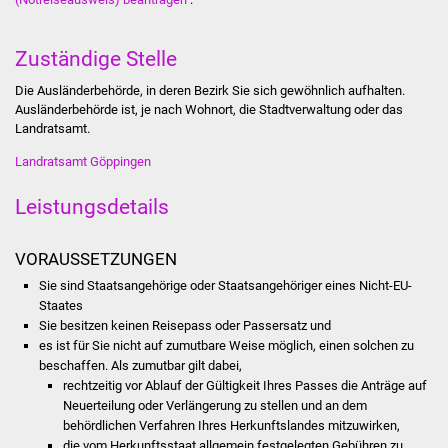
Was erledige ich wo
Zuständige Stelle
Dienstleistungen
Die Ausländerbehörde, in deren Bezirk Sie sich gewöhnlich aufhalten.
Ausländerbehörde ist, je nach Wohnort, die Stadtverwaltung oder das
Landratsamt.
Lebenslagen
Landratsamt Göppingen
Formulare
Leistungsdetails
Bürgerinfos
VORAUSSETZUNGEN
Bildung
Sie sind Staatsangehörige oder Staatsangehöriger eines Nicht-EU-
Staates
Schulen
Sie besitzen keinen Reisepass oder Passersatz und
es ist für Sie nicht auf zumutbare Weise möglich, einen solchen zu
Kindergärten
beschaffen. Als zumutbar gilt dabei,
rechtzeitig vor Ablauf der Gültigkeit Ihres Passes die Anträge auf
Neuerteilung oder Verlängerung zu stellen und an dem
Kolping-Musikschule
behördlichen Verfahren Ihres Herkunftslandes mitzuwirken,
die vom Herkunftsstaat allgemein festgelegten Gebühren zu