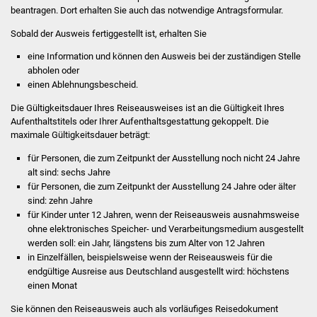
NETZMonitor
beantragen. Dort erhalten Sie auch das notwendige Antragsformular.
Sobald der Ausweis fertiggestellt ist, erhalten Sie
Gesundheit und Notfall
eine Information und können den Ausweis bei der zuständigen Stelle
abholen oder
Ärzte und Apotheken
einen Ablehnungsbescheid.
Pflege von Angehörigen
Die Gültigkeitsdauer Ihres Reiseausweises ist an die Gültigkeit Ihres
Aufenthaltstitels oder Ihrer Aufenthaltsgestattung gekoppelt. Die
maximale Gültigkeitsdauer beträgt:
Hitzewarnung / UV-
Index
für Personen, die zum Zeitpunkt der Ausstellung noch nicht 24 Jahre
alt sind: sechs Jahre
für Personen, die zum Zeitpunkt der Ausstellung 24 Jahre oder älter
ÖPNV
sind: zehn Jahre
für Kinder unter 12 Jahren
, wenn der Reiseausweis ausnahmsweise
Bürgerbus (MOBS)
ohne elektronisches Speicher- und Verarbeitungsmedium
ausgestellt
werden soll
: ein Jahr, längstens bis zum Alter von 12 Jahren
Abfall und Entsorgung
in Einzelfällen, beispielsweise wenn der Reiseausweis für die
endgültige Ausreise aus Deutschland ausgestellt wird: höchstens
einen Monat
Kultur & Freizeit
Sie können den Reiseausweis auch als vorläufiges Reisedokument