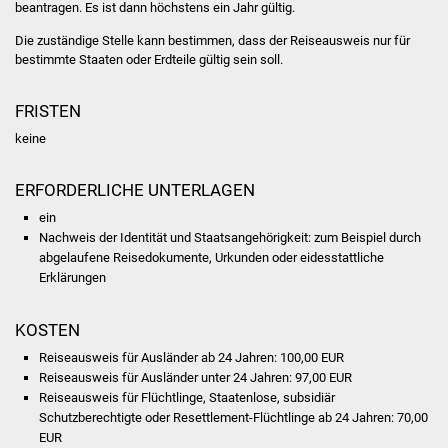
Veranstaltungen
beantragen. Es ist dann höchstens ein Jahr gültig.
Die zuständige Stelle kann bestimmen, dass der Reiseausweis nur für
Stadtfest
bestimmte Staaten oder Erdteile gültig sein soll.
Ostermarkt
FRISTEN
keine
Einrichtungen
ERFORDERLICHE UNTERLAGEN
Hallenbad
ein
Nachweis der Identität und Staatsangehörigkeit: zum Beispiel durch
Stadtbücherei
abgelaufene Reisedokumente, Urkunden oder eidesstattliche
Erklärungen
Stadtarchiv
KOSTEN
Zehntscheuer
Reiseausweis für Ausländer ab 24 Jahren: 100,00 EUR
Reiseausweis für Ausländer unter 24 Jahren: 97,00 EUR
Bürgerhaus
Reiseausweis für Flüchtlinge, Staatenlose, subsidiär
Schutzberechtigte oder Resettlement-Flüchtlinge ab 24 Jahren: 70,00
Kulturhalle
EUR