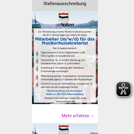
Stellenausschreibung
Freundeskreis Asyl
Ukraine-Hilfe
Wohnen
Bauen in Süßen
Wohnimmobilien +
Baugrundstücke
Wirtschaft
Haushalt & Infos
Wirtschaftsförderung
Mehr erfahren
Gewerbeimmobilien