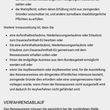
Volkshochschule
zahlen oder
die Wehrpflicht, sofern deren Erfüllung nicht aus zwingenden
Soziale Einrichtungen
Gründen unzumutbar ist, und andere zumutbare staatsbürgerliche
Pflichten zu erfüllen.
Kirchen
Weitere Voraussetzung ist, dass Sie
eine Aufenthaltserlaubnis, Niederlassungserlaubnis oder Erlaubnis
Lokale Agenda
zum Daueraufenthalt-EU besitzen oder
Sie eine Aufenthaltserlaubnis, Niederlassungserlaubnis oder
Jugendhaus
Erlaubnis zum Daueraufenthalt-EU gemeinsam mit dem
Reiseausweis erhalten sollen oder
Fachteam Jugend
Ihnen die endgültige Ausreise aus dem Bundesgebiet ermöglicht
werden soll oder
wenn Sie Asylbewerberin oder Asylbewerber sind, für die Ausstellung
Kinder- und
des Reiseausweises ein dringendes öffentliches Interesse besteht,
Familienzentrum
zwingende Gründe dies erfordern oder eine unangemessene Härte
vorliegen würde, wenn Ihnen der Reiseausweis nicht ausgestellt wird
Stadtwerke
und dadurch Ihr Asylverfahren nicht gefährdet wird.
Suenergie
VERFAHRENSABLAUF
Den Reiseausweis müssen Sie persönlich bei der zuständigen Stelle