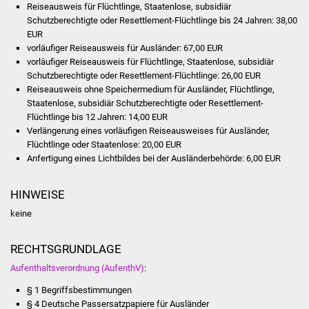
Reiseausweis für Flüchtlinge, Staatenlose, subsidiär
Vereine und Parteien
Schutzberechtigte oder Resettlement-Flüchtlinge bis 24 Jahren: 38,00
EUR
vorläufiger Reiseausweis für Ausländer: 67,00 EUR
Selbsteintrag Vereine
vorläufiger Reiseausweis für Flüchtlinge, Staatenlose, subsidiär
Schutzberechtigte oder Resettlement-Flüchtlinge: 26,00 EUR
Beirat Süßener Vereine
Reiseausweis ohne Speichermedium für Ausländer, Flüchtlinge,
Staatenlose, subsidiär Schutzberechtigte oder Resettlement-
Sportanlagen
Flüchtlinge bis 12 Jahren: 14,00 EUR
Verlängerung eines vorläufigen Reiseausweises für Ausländer,
Flüchtlinge oder Staatenlose: 20,00 EUR
Tourismus
Anfertigung eines Lichtbildes bei der Ausländerbehörde: 6,00 EUR
Erlebnisregion
HINWEISE
Schwäbischer Albtrauf
keine
Route der
Industriekultur
RECHTSGRUNDLAGE
Aufenthaltsverordnung (AufenthV)
:
Lebenslagen
§ 1 Begriffsbestimmungen
§ 4 Deutsche Passersatzpapiere für Ausländer