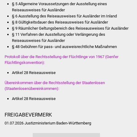
Senioren
§ 5 Allgemeine Voraussetzungen der Ausstellung eines
Reiseausweises für Ausländer
Stadtseniorenrat
§ 6 Ausstellung des Reiseausweises für Ausländer im Inland
§ 8 Gültigkeitsdauer des Reiseausweises für Ausländer
§ 9 Räumlicher Geltungsbereich des Reiseausweises für Ausländer
Sommerwochen für
§ 11 Verfahren der Ausstellung oder Verlängerung des
Ältere
Reiseausweises für Ausländer
§ 48 Gebühren für pass- und ausweisrechtliche Maßnahmen
Seniorenwohn- und
Protokoll über die Rechtsstellung der Flüchtlinge von 1967 (Genfer
Pflegeheim
Flüchtlingskonvention):
Artikel 28 Reiseausweise
Familien
Übereinkommen über die Rechtsstellung der Staatenlosen
Familientreff
(Staatenlosenübereinkommen):
Artikel 28 Reiseausweise
Kinder und Jugendliche
FREIGABEVERMERK
Schülerferienprogramm
01.07.2026 Justizministerium Baden-Württemberg
Migration und Integration