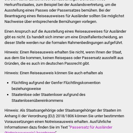
Stadtinfo
Herkunftsstaates, zum Beispiel bei der Auslandsvertretung, um die
Ausstellung eines Passes oder Passersatzes bemühen. Bei der
Beantragung eines Reiseausweises für Ausländer sollten Sie möglichst
Jubiläumsjahr 2021
Nachweise über entsprechende Bemühungen vorlegen.
Einen Anspruch auf die Ausstellung eines Reiseausweises für Ausländer
Partnerstädte
gibt es nicht. Es handelt sich immer um eine Einzelfallentscheidung, an
dieser Stelle werden nur die formalen Rahmenbedingungen aufgeführt.
Projekte
Hinweis: Einen Reiseausweis erhalten Sie nicht, wenn Ihnen der Staat,
aus dem Sie kommen, keinen Reisepass oder Passersatz ausstellt aus
Schulentwicklung Bizet
Gründen, die es auch im deutschen Passrecht gibt.
Hinweis:
Einen Reiseausweis können Sie auch erhalten als
Sanierung Hallenbad
Flüchtling
aufgrund der Genfer Flüchtlingskonvention
Sanierung Bizethalle
beziehungsweise
Staatenlose
oder Staatenloser
aufgrund des
Staatenlosenübereinkommens
Ortsentwicklung
Hinweis:
Als Staatsangehörige oder Staatsangehöriger der Staaten im
Presse
Anhang II der Verordnung (EU) 2018/1806 können Sie unter bestimmten
Voraussetzungen einen Notreiseausweis erhalten. Ausführliche
Informationen dazu finden Sie im Text "
Passersatz für Ausländer
Bürger & Service
(Notreiseausweis) beantragen
".