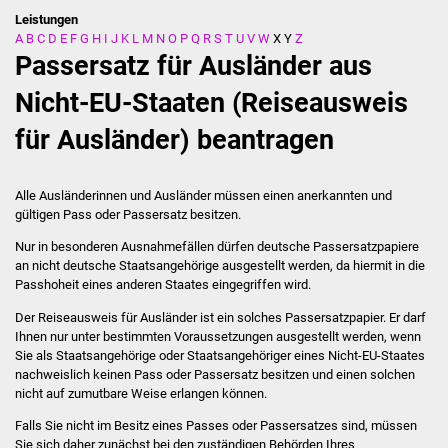
Leistungen
A
B
C
D
E
F
G
H
I
J
K
L
M
N
O
P
Q
R
S
T
U
V
W
X
Y
Z
Stadtverwaltung
Passersatz für Ausländer aus
Ansprechpartner
Nicht-EU-Staaten (Reiseausweis
für Ausländer) beantragen
Behördenwegweiser
Stellenangebote
Alle Ausländerinnen und Ausländer müssen einen anerkannten und
gültigen Pass oder Passersatz besitzen.
Kontakt
Nur in besonderen Ausnahmefällen dürfen deutsche Passersatzpapiere
an nicht deutsche Staatsangehörige ausgestellt werden, da hiermit in die
Veröffentlichungen
Passhoheit eines anderen Staates eingegriffen wird.
Der Reiseausweis für Ausländer ist ein solches Passersatzpapier. Er darf
Ortsrecht
Ihnen nur unter bestimmten Voraussetzungen ausgestellt werden, wenn
Sie als Staatsangehörige oder Staatsangehöriger eines Nicht-EU-Staates
FNP / Bebauungspläne
nachweislich keinen Pass oder Passersatz besitzen und einen solchen
nicht auf zumutbare Weise erlangen können.
Wahlen
Falls Sie nicht im Besitz eines Passes oder Passersatzes sind, müssen
Sie sich daher zunächst bei den zuständigen Behörden Ihres