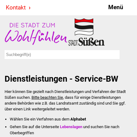
Menü
Kontakt
Stadt & Politik
Bürgermeister
Reden
Gemeinderat
Dienstleistungen - Service-BW
Ausschüsse
Hier können Sie gezielt nach Dienstleistungen und Verfahren der Stadt
Ratsinformationssystem
Süßen suchen.
Bitte beachten Sie
, dass für einige Dienstleistungen
andere Behörden wie z.B. das Landratsamt zuständig sind und Sie ggf.
Jugendbeirat
über einen Link weitergeleitet werden.
Wählen Sie ein Verfahren aus dem
Alphabet
Summerrockfestival
Gehen Sie auf die Unterseite
Lebenslagen
und suchen Sie nach
Oberbegriffen
Hallenbadparty