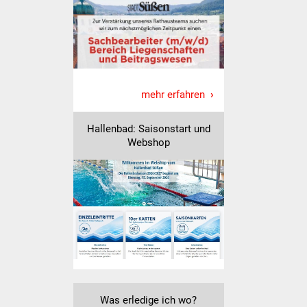
IKG Auen
Ausschreibungen
Öffentliche
mehr erfahren
Ausschreibung
Hallenbad: Saisonstart und
Europaweite
Webshop
Ausschreibung
Beschränkte
Ausschreibung
Freihändige Vergabe
Gewerbeverzeichnis
Gewerbe - Selbsteintrag
Was erledige ich wo?