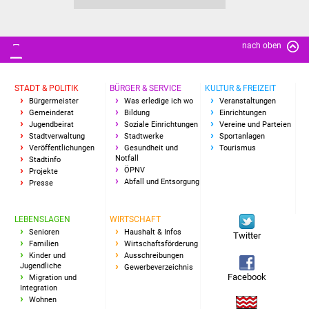
nach oben
STADT & POLITIK
BÜRGER & SERVICE
KULTUR & FREIZEIT
Bürgermeister
Was erledige ich wo
Veranstaltungen
Gemeinderat
Bildung
Einrichtungen
Jugendbeirat
Soziale Einrichtungen
Vereine und Parteien
Stadtverwaltung
Stadtwerke
Sportanlagen
Veröffentlichungen
Gesundheit und
Tourismus
Notfall
Stadtinfo
ÖPNV
Projekte
Abfall und Entsorgung
Presse
LEBENSLAGEN
WIRTSCHAFT
Senioren
Haushalt & Infos
Twitter
Familien
Wirtschaftsförderung
Kinder und
Ausschreibungen
Jugendliche
Gewerbeverzeichnis
Facebook
Migration und
Integration
Wohnen