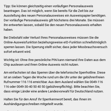
Stadtinfo
Tipp:
Sie können gleichzeitig einen vorläufigen Personalausweis
beantragen. Das ist möglich, wenn Sie bereits für die Zeit bis zur
Jubiläumsjahr 2021
Ausstellung des neuen Personalausweises ein Ausweispapier benötigen.
Der vorläufige Personalausweis gilt höchstens drei Monate
. Sie müssen
ihn entwerten lassen, sobald Sie den neuen Personalausweis erhalten
Partnerstädte
haben.
Bei Diebstahl oder Verlust Ihres Personalausweises müssen Sie die
Projekte
Online-Ausweisfunktion beziehungsweise
eID-Funktion
schnellstmöglich
sperren lassen. Die Sperrung stellt sicher, dass jeder Missbrauchsversuch
Schulentwicklung Bizet
sofort erkannt wird.
Wichtig ist: Ohne Ihre persönliche PIN kann niemand Ihre Daten aus dem
Sanierung Hallenbad
Chip auslesen und Ihren Online-Ausweis nicht nutzen.
Am einfachsten ist das Sperren über die telefonische Sperrhotline. Diese
Sanierung Bizethalle
ist an sieben Tagen die Woche rund um die Uhr unter der gebührenfreien
Rufnummer 116 116 erreichbar. Aus dem Ausland wählen Sie 0049-116
Ortsentwicklung
116 oder 0049-30-40 50 40 50 (gebührenpflichtig). Bitte beachten Sie,
dass einige Länder eine andere Landesvorwahl für Deutschland nutzen.
Presse
Halten Sie für den Anruf Ihr Sperrkennwort bereit, das Ihnen im
Aushändigungsschreiben mitgeteilt wurde.
Bürger & Service