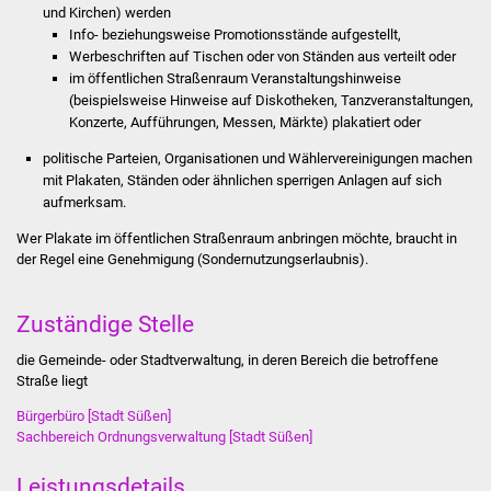
und Kirchen) werden
Stadtinfo
Info- beziehungsweise Promotionsstände aufgestellt,
Werbeschriften auf Tischen oder von Ständen aus verteilt oder
Jubiläumsjahr 2021
im öffentlichen Straßenraum Veranstaltungshinweise
(beispielsweise Hinweise auf Diskotheken, Tanzveranstaltungen,
Partnerstädte
Konzerte, Aufführungen, Messen, Märkte) plakatiert oder
politische Parteien, Organisationen und Wählervereinigungen machen
Projekte
mit Plakaten, Ständen oder ähnlichen sperrigen Anlagen auf sich
aufmerksam.
Schulentwicklung Bizet
Wer Plakate im öffentlichen Straßenraum anbringen möchte, braucht in
der Regel eine Genehmigung (Sondernutzungserlaubnis).
Sanierung Hallenbad
Zuständige Stelle
Sanierung Bizethalle
die Gemeinde- oder Stadtverwaltung, in deren Bereich die betroffene
Ortsentwicklung
Straße liegt
Bürgerbüro [Stadt Süßen]
Presse
Sachbereich Ordnungsverwaltung [Stadt Süßen]
Bürger & Service
Leistungsdetails