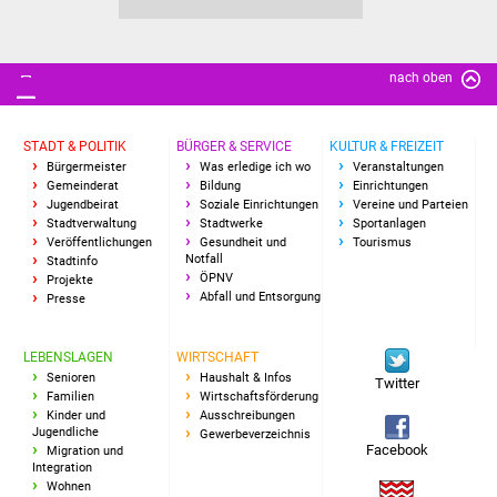
Freundeskreis Asyl
nach oben
Ukraine-Hilfe
Wohnen
STADT & POLITIK
BÜRGER & SERVICE
KULTUR & FREIZEIT
Bürgermeister
Was erledige ich wo
Veranstaltungen
Bauen in Süßen
Gemeinderat
Bildung
Einrichtungen
Jugendbeirat
Soziale Einrichtungen
Vereine und Parteien
Stadtverwaltung
Stadtwerke
Sportanlagen
Wohnimmobilien +
Veröffentlichungen
Gesundheit und
Tourismus
Notfall
Stadtinfo
Baugrundstücke
ÖPNV
Projekte
Abfall und Entsorgung
Presse
Wirtschaft
LEBENSLAGEN
WIRTSCHAFT
Haushalt & Infos
Senioren
Haushalt & Infos
Twitter
Familien
Wirtschaftsförderung
Kinder und
Ausschreibungen
Wirtschaftsförderung
Jugendliche
Gewerbeverzeichnis
Facebook
Migration und
Integration
Gewerbeimmobilien
Wohnen