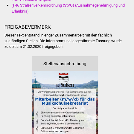
Veranstaltungen
§ 46 Straßenverkehrsordnung (StVO) (Ausnahmegenehmigung und
Erlaubnis)
Stadtfest
FREIGABEVERMERK
Ostermarkt
Dieser Text entstand in enger Zusammenarbeit mit den fachlich
zuständigen Stellen. Die interkommunal abgestimmte Fassung wurde
Einrichtungen
zuletzt am 21.02.2020 freigegeben.
Hallenbad
Stellenausschreibung
Stadtbücherei
Stadtarchiv
Zehntscheuer
Bürgerhaus
Kulturhalle