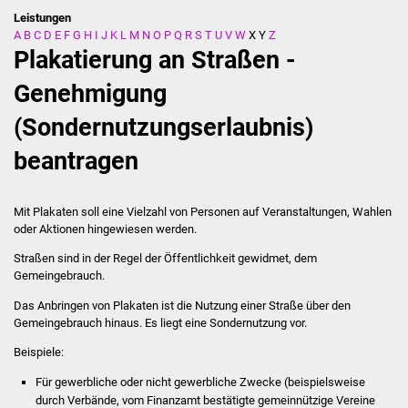
Leistungen
A
B
C
D
E
F
G
H
I
J
K
L
M
N
O
P
Q
R
S
T
U
V
W
X
Y
Z
Stadtverwaltung
Plakatierung an Straßen -
Ansprechpartner
Genehmigung
(Sondernutzungserlaubnis)
Behördenwegweiser
beantragen
Stellenangebote
Kontakt
Mit Plakaten soll eine Vielzahl von Personen auf Veranstaltungen, Wahlen
oder Aktionen hingewiesen werden.
Veröffentlichungen
Straßen sind in der Regel der Öffentlichkeit gewidmet, dem
Gemeingebrauch.
Ortsrecht
Das Anbringen von Plakaten ist die Nutzung einer Straße über den
Gemeingebrauch hinaus. Es liegt eine Sondernutzung vor.
FNP / Bebauungspläne
Beispiele:
Wahlen
Für gewerbliche oder nicht gewerbliche Zwecke (beispielsweise
durch Verbände, vom Finanzamt bestätigte gemeinnützige Vereine