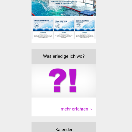
Senioren
Stadtseniorenrat
Sommerwochen für
Ältere
Seniorenwohn- und
Was erledige ich wo?
Pflegeheim
Familien
Familientreff
Kinder und Jugendliche
mehr erfahren
Schülerferienprogramm
Migration und Integration
Kalender