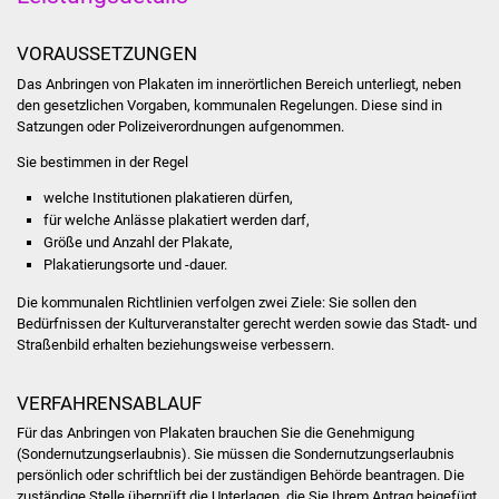
Was erledige ich wo
VORAUSSETZUNGEN
Das Anbringen von Plakaten im innerörtlichen Bereich unterliegt, neben
Dienstleistungen
den gesetzlichen Vorgaben, kommunalen Regelungen. Diese sind in
Satzungen oder Polizeiverordnungen aufgenommen.
Lebenslagen
Sie bestimmen in der Regel
Formulare
welche Institutionen plakatieren dürfen,
für welche Anlässe plakatiert werden darf,
Größe und Anzahl der Plakate,
Bürgerinfos
Plakatierungsorte und -dauer.
Bildung
Die kommunalen Richtlinien verfolgen zwei Ziele: Sie sollen den
Bedürfnissen der Kulturveranstalter gerecht werden sowie das Stadt- und
Straßenbild erhalten beziehungsweise verbessern.
Schulen
VERFAHRENSABLAUF
Kindergärten
Für das Anbringen von Plakaten brauchen Sie die Genehmigung
(Sondernutzungserlaubnis). Sie müssen die Sondernutzungserlaubnis
Kolping-Musikschule
persönlich oder schriftlich bei der zuständigen Behörde beantragen.
Die
zuständige Stelle überprüft die Unterlagen, die Sie Ihrem Antrag beigefügt