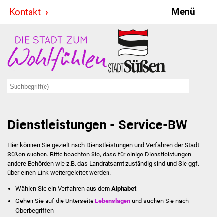
Menü
Kontakt
Stadt & Politik
Bürgermeister
Reden
Gemeinderat
Dienstleistungen - Service-BW
Ausschüsse
Hier können Sie gezielt nach Dienstleistungen und Verfahren der Stadt
Ratsinformationssystem
Süßen suchen.
Bitte beachten Sie
, dass für einige Dienstleistungen
andere Behörden wie z.B. das Landratsamt zuständig sind und Sie ggf.
Jugendbeirat
über einen Link weitergeleitet werden.
Wählen Sie ein Verfahren aus dem
Alphabet
Summerrockfestival
Gehen Sie auf die Unterseite
Lebenslagen
und suchen Sie nach
Oberbegriffen
Hallenbadparty