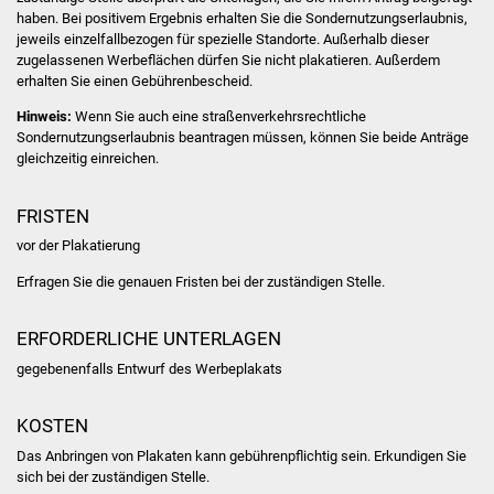
Volkshochschule
haben. Bei positivem Ergebnis erhalten Sie die Sondernutzungserlaubnis,
jeweils einzelfallbezogen für spezielle Standorte. Außerhalb dieser
zugelassenen Werbeflächen dürfen Sie nicht plakatieren. Außerdem
Soziale Einrichtungen
erhalten Sie einen Gebührenbescheid.
Kirchen
Hinweis:
Wenn Sie auch eine straßenverkehrsrechtliche
Sondernutzungserlaubnis beantragen müssen, können Sie beide Anträge
gleichzeitig einreichen.
Lokale Agenda
FRISTEN
Jugendhaus
vor der Plakatierung
Fachteam Jugend
Erfragen Sie die genauen Fristen bei der zuständigen Stelle.
Kinder- und
ERFORDERLICHE UNTERLAGEN
Familienzentrum
gegebenenfalls Entwurf des Werbeplakats
Stadtwerke
KOSTEN
Suenergie
Das Anbringen von Plakaten kann gebührenpflichtig sein. Erkundigen Sie
sich bei der zuständigen Stelle.