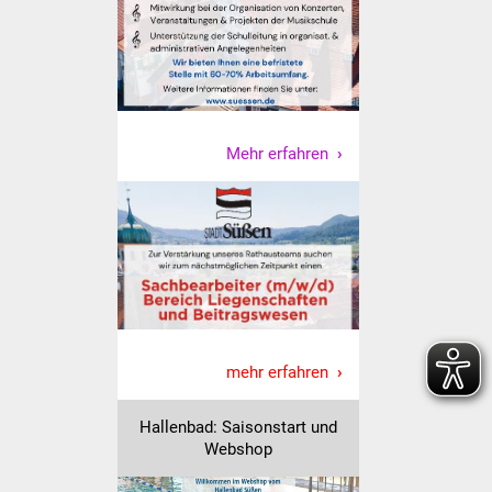
Vereine und Parteien
Selbsteintrag Vereine
Beirat Süßener Vereine
Mehr erfahren
Sportanlagen
Tourismus
Erlebnisregion
Schwäbischer Albtrauf
Route der
mehr erfahren
Industriekultur
Hallenbad: Saisonstart und
Lebenslagen
Webshop