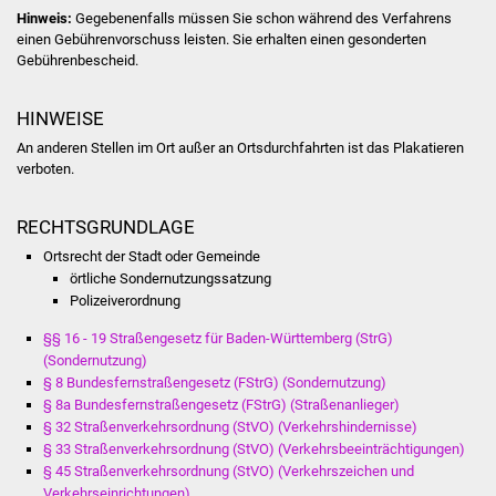
NETZMonitor
Hinweis:
Gegebenenfalls müssen Sie schon während des Verfahrens
einen Gebührenvorschuss leisten. Sie erhalten einen gesonderten
Gesundheit und Notfall
Gebührenbescheid.
Ärzte und Apotheken
HINWEISE
An anderen Stellen im Ort außer an Ortsdurchfahrten ist das Plakatieren
Pflege von Angehörigen
verboten.
Hitzewarnung / UV-
RECHTSGRUNDLAGE
Index
Ortsrecht der Stadt oder Gemeinde
örtliche Sondernutzungssatzung
ÖPNV
Polizeiverordnung
§§ 16 - 19 Straßengesetz für Baden-Württemberg (StrG)
Bürgerbus (MOBS)
(Sondernutzung)
§ 8 Bundesfernstraßengesetz (FStrG) (Sondernutzung)
Abfall und Entsorgung
§ 8a Bundesfernstraßengesetz (FStrG) (Straßenanlieger)
§ 32 Straßenverkehrsordnung (StVO) (Verkehrshindernisse)
§ 33 Straßenverkehrsordnung (StVO) (Verkehrsbeeinträchtigungen)
Kultur & Freizeit
§ 45 Straßenverkehrsordnung (StVO) (Verkehrszeichen und
Verkehrseinrichtungen)