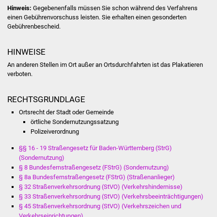
NETZMonitor
Hinweis:
Gegebenenfalls müssen Sie schon während des Verfahrens
einen Gebührenvorschuss leisten. Sie erhalten einen gesonderten
Gesundheit und Notfall
Gebührenbescheid.
Ärzte und Apotheken
HINWEISE
An anderen Stellen im Ort außer an Ortsdurchfahrten ist das Plakatieren
Pflege von Angehörigen
verboten.
Hitzewarnung / UV-
RECHTSGRUNDLAGE
Index
Ortsrecht der Stadt oder Gemeinde
örtliche Sondernutzungssatzung
ÖPNV
Polizeiverordnung
§§ 16 - 19 Straßengesetz für Baden-Württemberg (StrG)
Bürgerbus (MOBS)
(Sondernutzung)
§ 8 Bundesfernstraßengesetz (FStrG) (Sondernutzung)
Abfall und Entsorgung
§ 8a Bundesfernstraßengesetz (FStrG) (Straßenanlieger)
§ 32 Straßenverkehrsordnung (StVO) (Verkehrshindernisse)
§ 33 Straßenverkehrsordnung (StVO) (Verkehrsbeeinträchtigungen)
Kultur & Freizeit
§ 45 Straßenverkehrsordnung (StVO) (Verkehrszeichen und
Verkehrseinrichtungen)