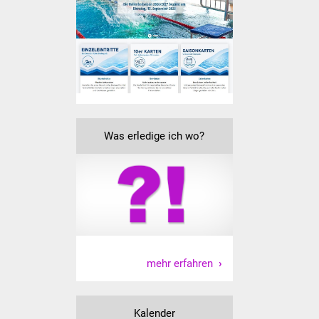
Senioren
Stadtseniorenrat
Sommerwochen für
Ältere
Seniorenwohn- und
Was erledige ich wo?
Pflegeheim
Familien
Familientreff
Kinder und Jugendliche
mehr erfahren
Schülerferienprogramm
Migration und Integration
Kalender