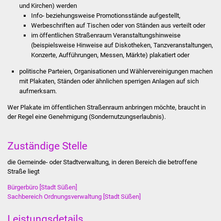
und Kirchen) werden
Stadtinfo
Info- beziehungsweise Promotionsstände aufgestellt,
Werbeschriften auf Tischen oder von Ständen aus verteilt oder
Jubiläumsjahr 2021
im öffentlichen Straßenraum Veranstaltungshinweise
(beispielsweise Hinweise auf Diskotheken, Tanzveranstaltungen,
Partnerstädte
Konzerte, Aufführungen, Messen, Märkte) plakatiert oder
politische Parteien, Organisationen und Wählervereinigungen machen
Projekte
mit Plakaten, Ständen oder ähnlichen sperrigen Anlagen auf sich
aufmerksam.
Schulentwicklung Bizet
Wer Plakate im öffentlichen Straßenraum anbringen möchte, braucht in
der Regel eine Genehmigung (Sondernutzungserlaubnis).
Sanierung Hallenbad
Zuständige Stelle
Sanierung Bizethalle
die Gemeinde- oder Stadtverwaltung, in deren Bereich die betroffene
Ortsentwicklung
Straße liegt
Bürgerbüro [Stadt Süßen]
Presse
Sachbereich Ordnungsverwaltung [Stadt Süßen]
Bürger & Service
Leistungsdetails