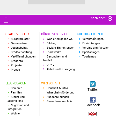
Freundeskreis Asyl
nach oben
Ukraine-Hilfe
Wohnen
STADT & POLITIK
BÜRGER & SERVICE
KULTUR & FREIZEIT
Bürgermeister
Was erledige ich wo
Veranstaltungen
Bauen in Süßen
Gemeinderat
Bildung
Einrichtungen
Jugendbeirat
Soziale Einrichtungen
Vereine und Parteien
Stadtverwaltung
Stadtwerke
Sportanlagen
Wohnimmobilien +
Veröffentlichungen
Gesundheit und
Tourismus
Notfall
Stadtinfo
Baugrundstücke
ÖPNV
Projekte
Abfall und Entsorgung
Presse
Wirtschaft
LEBENSLAGEN
WIRTSCHAFT
Haushalt & Infos
Senioren
Haushalt & Infos
Twitter
Familien
Wirtschaftsförderung
Kinder und
Ausschreibungen
Wirtschaftsförderung
Jugendliche
Gewerbeverzeichnis
Facebook
Migration und
Integration
Gewerbeimmobilien
Wohnen