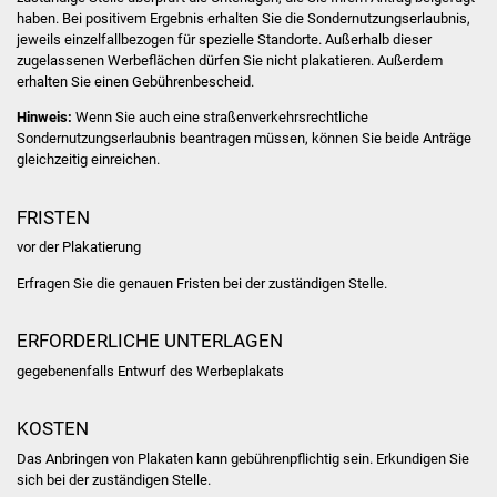
Volkshochschule
haben. Bei positivem Ergebnis erhalten Sie die Sondernutzungserlaubnis,
jeweils einzelfallbezogen für spezielle Standorte. Außerhalb dieser
zugelassenen Werbeflächen dürfen Sie nicht plakatieren. Außerdem
Soziale Einrichtungen
erhalten Sie einen Gebührenbescheid.
Kirchen
Hinweis:
Wenn Sie auch eine straßenverkehrsrechtliche
Sondernutzungserlaubnis beantragen müssen, können Sie beide Anträge
gleichzeitig einreichen.
Lokale Agenda
FRISTEN
Jugendhaus
vor der Plakatierung
Fachteam Jugend
Erfragen Sie die genauen Fristen bei der zuständigen Stelle.
Kinder- und
ERFORDERLICHE UNTERLAGEN
Familienzentrum
gegebenenfalls Entwurf des Werbeplakats
Stadtwerke
KOSTEN
Suenergie
Das Anbringen von Plakaten kann gebührenpflichtig sein. Erkundigen Sie
sich bei der zuständigen Stelle.