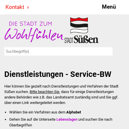
Menü
Kontakt
Stadt & Politik
Bürgermeister
Reden
Gemeinderat
Dienstleistungen - Service-BW
Ausschüsse
Hier können Sie gezielt nach Dienstleistungen und Verfahren der Stadt
Ratsinformationssystem
Süßen suchen.
Bitte beachten Sie
, dass für einige Dienstleistungen
andere Behörden wie z.B. das Landratsamt zuständig sind und Sie ggf.
Jugendbeirat
über einen Link weitergeleitet werden.
Wählen Sie ein Verfahren aus dem
Alphabet
Summerrockfestival
Gehen Sie auf die Unterseite
Lebenslagen
und suchen Sie nach
Oberbegriffen
Hallenbadparty