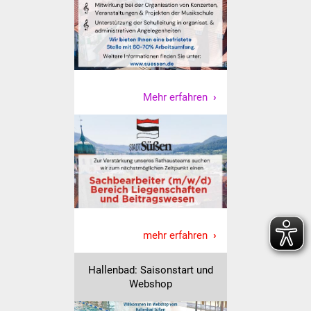
Vereine und Parteien
Selbsteintrag Vereine
Beirat Süßener Vereine
Mehr erfahren
Sportanlagen
Tourismus
Erlebnisregion
Schwäbischer Albtrauf
Route der
mehr erfahren
Industriekultur
Hallenbad: Saisonstart und
Lebenslagen
Webshop