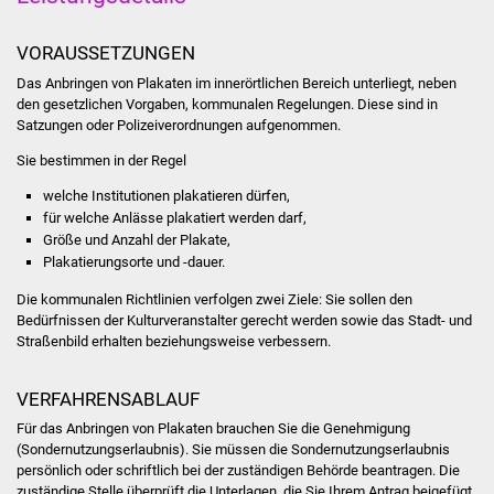
Was erledige ich wo
VORAUSSETZUNGEN
Das Anbringen von Plakaten im innerörtlichen Bereich unterliegt, neben
Dienstleistungen
den gesetzlichen Vorgaben, kommunalen Regelungen. Diese sind in
Satzungen oder Polizeiverordnungen aufgenommen.
Lebenslagen
Sie bestimmen in der Regel
Formulare
welche Institutionen plakatieren dürfen,
für welche Anlässe plakatiert werden darf,
Größe und Anzahl der Plakate,
Bürgerinfos
Plakatierungsorte und -dauer.
Bildung
Die kommunalen Richtlinien verfolgen zwei Ziele: Sie sollen den
Bedürfnissen der Kulturveranstalter gerecht werden sowie das Stadt- und
Straßenbild erhalten beziehungsweise verbessern.
Schulen
VERFAHRENSABLAUF
Kindergärten
Für das Anbringen von Plakaten brauchen Sie die Genehmigung
(Sondernutzungserlaubnis). Sie müssen die Sondernutzungserlaubnis
Kolping-Musikschule
persönlich oder schriftlich bei der zuständigen Behörde beantragen.
Die
zuständige Stelle überprüft die Unterlagen, die Sie Ihrem Antrag beigefügt