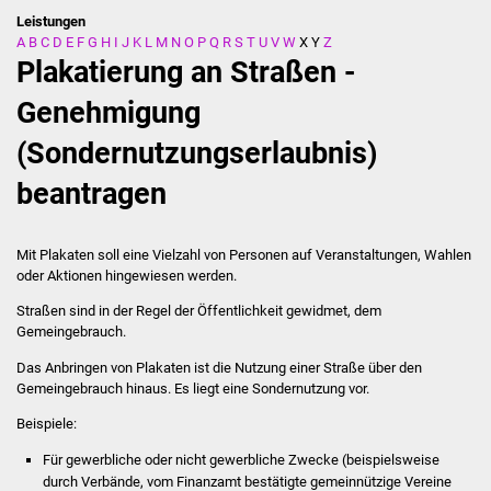
Leistungen
A
B
C
D
E
F
G
H
I
J
K
L
M
N
O
P
Q
R
S
T
U
V
W
X
Y
Z
Stadtverwaltung
Plakatierung an Straßen -
Ansprechpartner
Genehmigung
(Sondernutzungserlaubnis)
Behördenwegweiser
beantragen
Stellenangebote
Kontakt
Mit Plakaten soll eine Vielzahl von Personen auf Veranstaltungen, Wahlen
oder Aktionen hingewiesen werden.
Veröffentlichungen
Straßen sind in der Regel der Öffentlichkeit gewidmet, dem
Gemeingebrauch.
Ortsrecht
Das Anbringen von Plakaten ist die Nutzung einer Straße über den
Gemeingebrauch hinaus. Es liegt eine Sondernutzung vor.
FNP / Bebauungspläne
Beispiele:
Wahlen
Für gewerbliche oder nicht gewerbliche Zwecke (beispielsweise
durch Verbände, vom Finanzamt bestätigte gemeinnützige Vereine