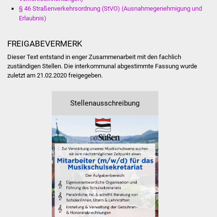
Veranstaltungen
§ 46 Straßenverkehrsordnung (StVO) (Ausnahmegenehmigung und
Erlaubnis)
Stadtfest
FREIGABEVERMERK
Ostermarkt
Dieser Text entstand in enger Zusammenarbeit mit den fachlich
zuständigen Stellen. Die interkommunal abgestimmte Fassung wurde
Einrichtungen
zuletzt am 21.02.2020 freigegeben.
Hallenbad
Stellenausschreibung
Stadtbücherei
Stadtarchiv
Zehntscheuer
Bürgerhaus
Kulturhalle