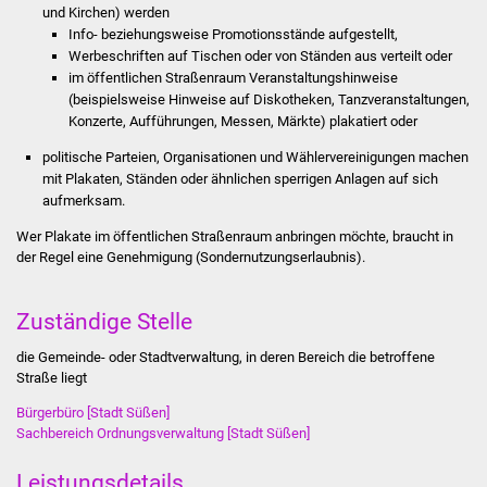
und Kirchen) werden
Stadtinfo
Info- beziehungsweise Promotionsstände aufgestellt,
Werbeschriften auf Tischen oder von Ständen aus verteilt oder
Jubiläumsjahr 2021
im öffentlichen Straßenraum Veranstaltungshinweise
(beispielsweise Hinweise auf Diskotheken, Tanzveranstaltungen,
Partnerstädte
Konzerte, Aufführungen, Messen, Märkte) plakatiert oder
politische Parteien, Organisationen und Wählervereinigungen machen
Projekte
mit Plakaten, Ständen oder ähnlichen sperrigen Anlagen auf sich
aufmerksam.
Schulentwicklung Bizet
Wer Plakate im öffentlichen Straßenraum anbringen möchte, braucht in
der Regel eine Genehmigung (Sondernutzungserlaubnis).
Sanierung Hallenbad
Zuständige Stelle
Sanierung Bizethalle
die Gemeinde- oder Stadtverwaltung, in deren Bereich die betroffene
Ortsentwicklung
Straße liegt
Bürgerbüro [Stadt Süßen]
Presse
Sachbereich Ordnungsverwaltung [Stadt Süßen]
Bürger & Service
Leistungsdetails