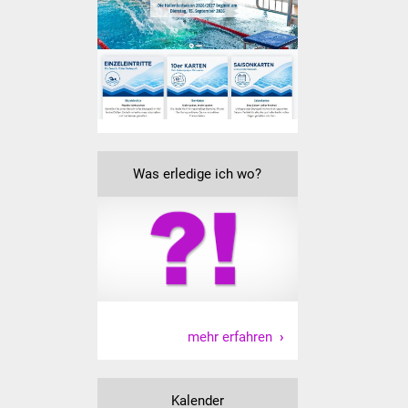
Senioren
Stadtseniorenrat
Sommerwochen für
Ältere
Seniorenwohn- und
Was erledige ich wo?
Pflegeheim
Familien
Familientreff
Kinder und Jugendliche
mehr erfahren
Schülerferienprogramm
Migration und Integration
Kalender