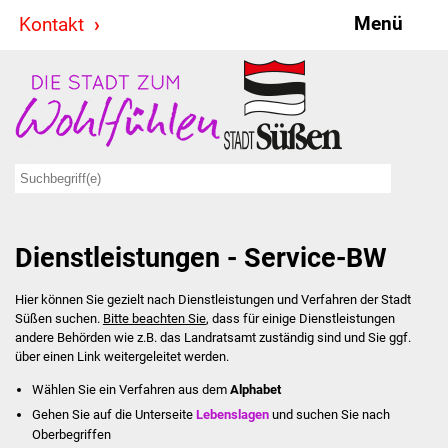
Menü
Kontakt
Stadt & Politik
Bürgermeister
Reden
Gemeinderat
Dienstleistungen - Service-BW
Ausschüsse
Hier können Sie gezielt nach Dienstleistungen und Verfahren der Stadt
Ratsinformationssystem
Süßen suchen.
Bitte beachten Sie
, dass für einige Dienstleistungen
andere Behörden wie z.B. das Landratsamt zuständig sind und Sie ggf.
Jugendbeirat
über einen Link weitergeleitet werden.
Wählen Sie ein Verfahren aus dem
Alphabet
Summerrockfestival
Gehen Sie auf die Unterseite
Lebenslagen
und suchen Sie nach
Oberbegriffen
Hallenbadparty