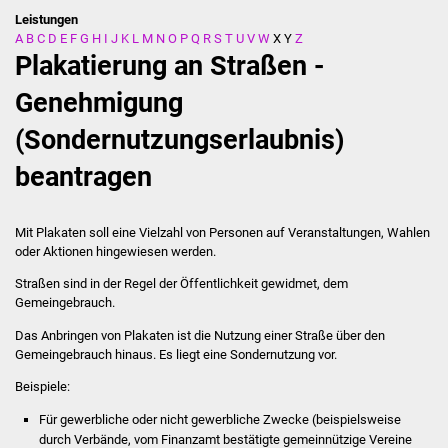
Leistungen
A
B
C
D
E
F
G
H
I
J
K
L
M
N
O
P
Q
R
S
T
U
V
W
X
Y
Z
Stadtverwaltung
Plakatierung an Straßen -
Ansprechpartner
Genehmigung
(Sondernutzungserlaubnis)
Behördenwegweiser
beantragen
Stellenangebote
Kontakt
Mit Plakaten soll eine Vielzahl von Personen auf Veranstaltungen, Wahlen
oder Aktionen hingewiesen werden.
Veröffentlichungen
Straßen sind in der Regel der Öffentlichkeit gewidmet, dem
Gemeingebrauch.
Ortsrecht
Das Anbringen von Plakaten ist die Nutzung einer Straße über den
Gemeingebrauch hinaus. Es liegt eine Sondernutzung vor.
FNP / Bebauungspläne
Beispiele:
Wahlen
Für gewerbliche oder nicht gewerbliche Zwecke (beispielsweise
durch Verbände, vom Finanzamt bestätigte gemeinnützige Vereine