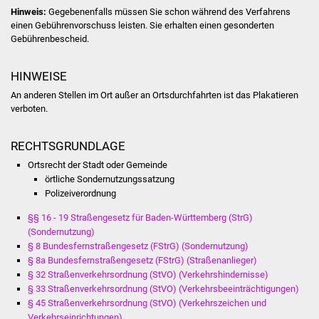
NETZMonitor
Hinweis:
Gegebenenfalls müssen Sie schon während des Verfahrens
einen Gebührenvorschuss leisten. Sie erhalten einen gesonderten
Gesundheit und Notfall
Gebührenbescheid.
Ärzte und Apotheken
HINWEISE
An anderen Stellen im Ort außer an Ortsdurchfahrten ist das Plakatieren
Pflege von Angehörigen
verboten.
Hitzewarnung / UV-
RECHTSGRUNDLAGE
Index
Ortsrecht der Stadt oder Gemeinde
örtliche Sondernutzungssatzung
ÖPNV
Polizeiverordnung
§§ 16 - 19 Straßengesetz für Baden-Württemberg (StrG)
Bürgerbus (MOBS)
(Sondernutzung)
§ 8 Bundesfernstraßengesetz (FStrG) (Sondernutzung)
Abfall und Entsorgung
§ 8a Bundesfernstraßengesetz (FStrG) (Straßenanlieger)
§ 32 Straßenverkehrsordnung (StVO) (Verkehrshindernisse)
§ 33 Straßenverkehrsordnung (StVO) (Verkehrsbeeinträchtigungen)
Kultur & Freizeit
§ 45 Straßenverkehrsordnung (StVO) (Verkehrszeichen und
Verkehrseinrichtungen)