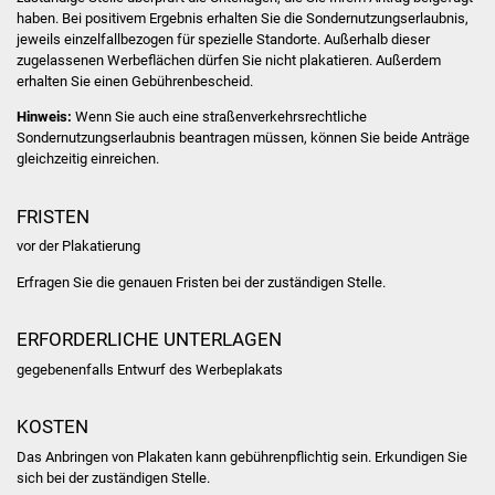
Volkshochschule
haben. Bei positivem Ergebnis erhalten Sie die Sondernutzungserlaubnis,
jeweils einzelfallbezogen für spezielle Standorte. Außerhalb dieser
zugelassenen Werbeflächen dürfen Sie nicht plakatieren. Außerdem
Soziale Einrichtungen
erhalten Sie einen Gebührenbescheid.
Kirchen
Hinweis:
Wenn Sie auch eine straßenverkehrsrechtliche
Sondernutzungserlaubnis beantragen müssen, können Sie beide Anträge
gleichzeitig einreichen.
Lokale Agenda
FRISTEN
Jugendhaus
vor der Plakatierung
Fachteam Jugend
Erfragen Sie die genauen Fristen bei der zuständigen Stelle.
Kinder- und
ERFORDERLICHE UNTERLAGEN
Familienzentrum
gegebenenfalls Entwurf des Werbeplakats
Stadtwerke
KOSTEN
Suenergie
Das Anbringen von Plakaten kann gebührenpflichtig sein. Erkundigen Sie
sich bei der zuständigen Stelle.