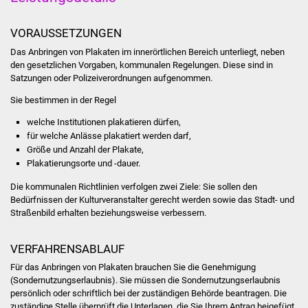
Was erledige ich wo
VORAUSSETZUNGEN
Das Anbringen von Plakaten im innerörtlichen Bereich unterliegt, neben
Dienstleistungen
den gesetzlichen Vorgaben, kommunalen Regelungen. Diese sind in
Satzungen oder Polizeiverordnungen aufgenommen.
Lebenslagen
Sie bestimmen in der Regel
Formulare
welche Institutionen plakatieren dürfen,
für welche Anlässe plakatiert werden darf,
Größe und Anzahl der Plakate,
Bürgerinfos
Plakatierungsorte und -dauer.
Bildung
Die kommunalen Richtlinien verfolgen zwei Ziele: Sie sollen den
Bedürfnissen der Kulturveranstalter gerecht werden sowie das Stadt- und
Straßenbild erhalten beziehungsweise verbessern.
Schulen
VERFAHRENSABLAUF
Kindergärten
Für das Anbringen von Plakaten brauchen Sie die Genehmigung
(Sondernutzungserlaubnis). Sie müssen die Sondernutzungserlaubnis
Kolping-Musikschule
persönlich oder schriftlich bei der zuständigen Behörde beantragen.
Die
zuständige Stelle überprüft die Unterlagen, die Sie Ihrem Antrag beigefügt