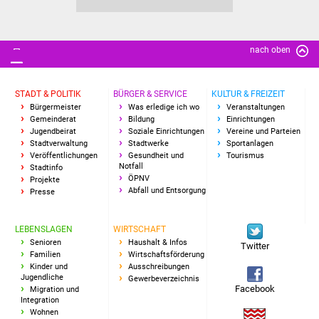
Freundeskreis Asyl
nach oben
Ukraine-Hilfe
Wohnen
STADT & POLITIK
BÜRGER & SERVICE
KULTUR & FREIZEIT
Bürgermeister
Was erledige ich wo
Veranstaltungen
Bauen in Süßen
Gemeinderat
Bildung
Einrichtungen
Jugendbeirat
Soziale Einrichtungen
Vereine und Parteien
Stadtverwaltung
Stadtwerke
Sportanlagen
Wohnimmobilien +
Veröffentlichungen
Gesundheit und
Tourismus
Notfall
Stadtinfo
Baugrundstücke
ÖPNV
Projekte
Abfall und Entsorgung
Presse
Wirtschaft
LEBENSLAGEN
WIRTSCHAFT
Haushalt & Infos
Senioren
Haushalt & Infos
Twitter
Familien
Wirtschaftsförderung
Kinder und
Ausschreibungen
Wirtschaftsförderung
Jugendliche
Gewerbeverzeichnis
Facebook
Migration und
Integration
Gewerbeimmobilien
Wohnen