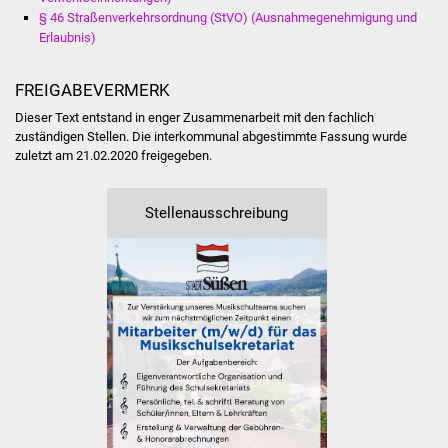
Veranstaltungen
§ 46 Straßenverkehrsordnung (StVO) (Ausnahmegenehmigung und
Erlaubnis)
Stadtfest
FREIGABEVERMERK
Ostermarkt
Dieser Text entstand in enger Zusammenarbeit mit den fachlich
zuständigen Stellen. Die interkommunal abgestimmte Fassung wurde
Einrichtungen
zuletzt am 21.02.2020 freigegeben.
Hallenbad
Stellenausschreibung
Stadtbücherei
Stadtarchiv
Zehntscheuer
Bürgerhaus
Kulturhalle