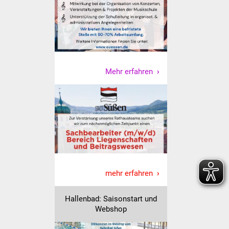
Vereine und Parteien
Selbsteintrag Vereine
Beirat Süßener Vereine
Mehr erfahren
Sportanlagen
Tourismus
Erlebnisregion
Schwäbischer Albtrauf
Route der
mehr erfahren
Industriekultur
Hallenbad: Saisonstart und
Lebenslagen
Webshop