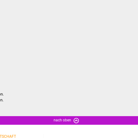
en.
n.
nach oben
TSCHAFT