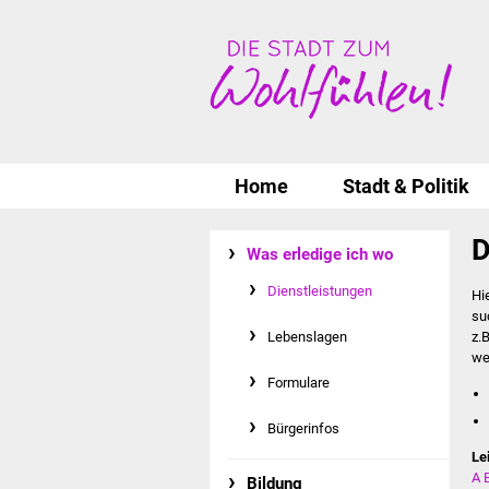
Home
Stadt & Politik
D
Was erledige ich wo
Dienstleistungen
Hi
su
Lebenslagen
z.
we
Formulare
Bürgerinfos
Le
A
Bildung