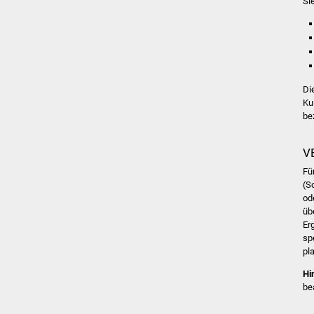
Si
Di
Ku
be
V
Fü
(S
od
üb
Er
sp
pl
Hi
be