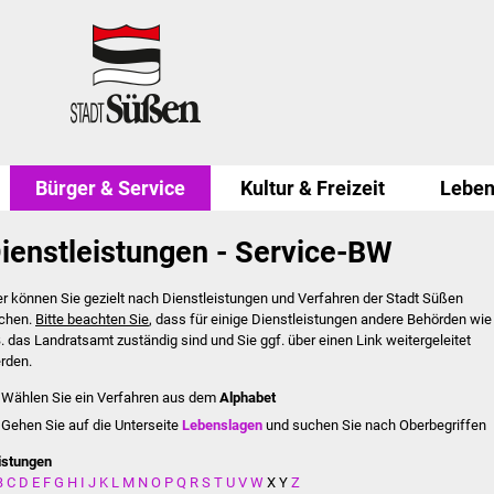
Bürger & Service
Kultur & Freizeit
Leben
ienstleistungen - Service-BW
er können Sie gezielt nach Dienstleistungen und Verfahren der Stadt Süßen
chen.
Bitte beachten Sie
, dass für einige Dienstleistungen andere Behörden wie
B. das Landratsamt zuständig sind und Sie ggf. über einen Link weitergeleitet
rden.
Wählen Sie ein Verfahren aus dem
Alphabet
Gehen Sie auf die Unterseite
Lebenslagen
und suchen Sie nach Oberbegriffen
istungen
B
C
D
E
F
G
H
I
J
K
L
M
N
O
P
Q
R
S
T
U
V
W
X
Y
Z