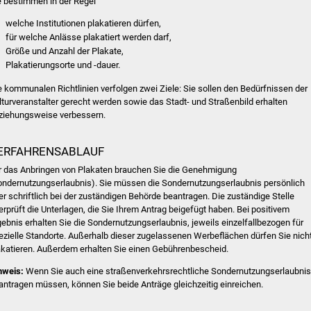
e bestimmen in der Regel
welche Institutionen plakatieren dürfen,
für welche Anlässe plakatiert werden darf,
Größe und Anzahl der Plakate,
Plakatierungsorte und -dauer.
e kommunalen Richtlinien verfolgen zwei Ziele: Sie sollen den Bedürfnissen der
lturveranstalter gerecht werden sowie das Stadt- und Straßenbild erhalten
ziehungsweise verbessern.
ERFAHRENSABLAUF
r das Anbringen von Plakaten brauchen Sie die Genehmigung
ondernutzungserlaubnis). Sie müssen die Sondernutzungserlaubnis persönlich
er schriftlich bei der zuständigen Behörde beantragen.
Die zuständige Stelle
erprüft die Unterlagen, die Sie Ihrem Antrag beigefügt haben. Bei positivem
gebnis erhalten Sie die Sondernutzungserlaubnis, jeweils einzelfallbezogen für
ezielle Standorte. Außerhalb dieser zugelassenen Werbeflächen dürfen Sie nich
akatieren. Außerdem erhalten Sie einen Gebührenbescheid.
nweis:
Wenn Sie auch eine straßenverkehrsrechtliche Sondernutzungserlaubnis
antragen müssen, können Sie beide Anträge gleichzeitig einreichen.