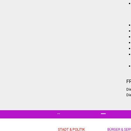
F
Di
Di
STADT & POLITIK
BÜRGER & SER