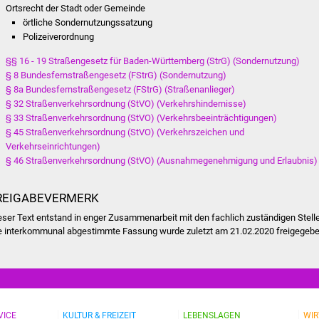
Ortsrecht der Stadt oder Gemeinde
örtliche Sondernutzungssatzung
Polizeiverordnung
§§ 16 - 19 Straßengesetz für Baden-Württemberg (StrG) (Sondernutzung)
§ 8 Bundesfernstraßengesetz (FStrG) (Sondernutzung)
§ 8a Bundesfernstraßengesetz (FStrG) (Straßenanlieger)
§ 32 Straßenverkehrsordnung (StVO) (Verkehrshindernisse)
§ 33 Straßenverkehrsordnung (StVO) (Verkehrsbeeinträchtigungen)
§ 45 Straßenverkehrsordnung (StVO) (Verkehrszeichen und
Verkehrseinrichtungen)
§ 46 Straßenverkehrsordnung (StVO) (Ausnahmegenehmigung und Erlaubnis)
REIGABEVERMERK
eser Text entstand in enger Zusammenarbeit mit den fachlich zuständigen Stell
e interkommunal abgestimmte Fassung wurde zuletzt am 21.02.2020 freigegebe
VICE
KULTUR & FREIZEIT
LEBENSLAGEN
WIR