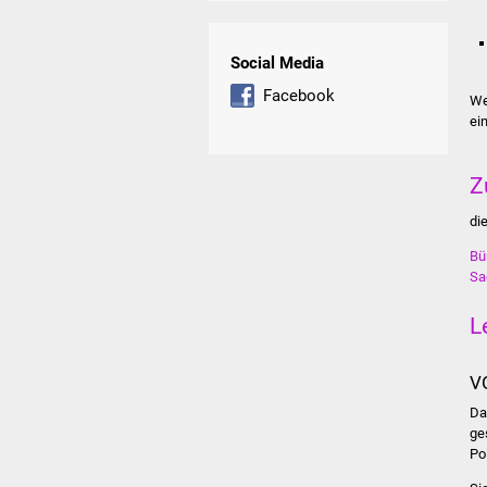
Social Media
Facebook
We
ei
Z
di
Bü
Sa
L
V
Da
ge
Po