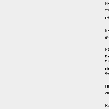
F
vo
Er
E
ge
K
Da
zu
Hi
Ge
H
An
R