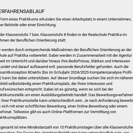
ERFAHRENSABLAUF
 Form eines Praktikums erkunden Sie einen Arbeitsplatz in einem Unternehmen,
ner Behörde oder einer Einrichtung.
 der Klassenstufe 7 bzw. Klassenstufe 8 finden in der Realschule Praktika im
hmen der Beruflichen Orientierung statt.
e werden durch entsprechende Maßnahmen der Beruflichen Orientierung an der
hule auf Praktika vorbereitet. Dabei werden in Zusammenarbeit mit der Agentur 
beit im Unterricht und darüber hinaus Ihre Bedürfnisse, Stärken und Interessen
kundet und darauf aufbauend evtl. passende Berufsfelder gefunden. Auch die
samtkonzeption BOaktiv (bis im Schuljahr 2024/2025 Kompetenzanalyse Profil-
) kann Sie dabei unterstützen. Auf dieser Grundlage suchen Sie sich im nähere
feld selbstständig einen Praktikumsplatz, der Ihren Interessen und
rufswünschen entspricht. Dabei ist es günstig, wenn es sich bei der
aktikumsstelle um einen Ausbildungsbetrieb handelt. Das Bewerbungsverfahre
i Ihrer Praktikumsstelle kann unterschiedlich sein. Je nach Anforderung bewer
e sich mit einer schriftlichen Bewerbung, einer Online-Bewerbung oder einem
lefonat. Teilweise gibt es auch Online-Plattformen zur Vermittlung von
aktikumsplätzen.
sgesamt ist eine Mindestanzahl von 10 Praktikumstagen über alle Klassenstufe
rgesehen. Die Dauer des einzelnen Praktikums kann unterschiedlich sein, von