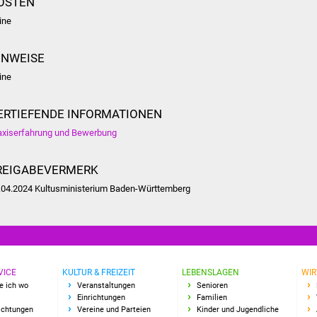
OSTEN
ine
INWEISE
ine
ERTIEFENDE INFORMATIONEN
axiserfahrung und Bewerbung
REIGABEVERMERK
.04.2024 Kultusministerium Baden-Württemberg
VICE
KULTUR & FREIZEIT
LEBENSLAGEN
WIR
e ich wo
Veranstaltungen
Senioren
Einrichtungen
Familien
richtungen
Vereine und Parteien
Kinder und Jugendliche