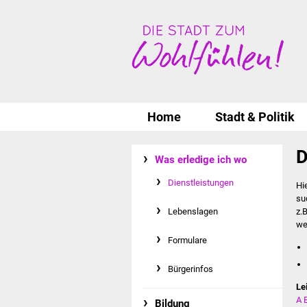
Home
Stadt & Politik
D
Was erledige ich wo
Dienstleistungen
Hi
su
Lebenslagen
z.
we
Formulare
Bürgerinfos
Le
A
Bildung