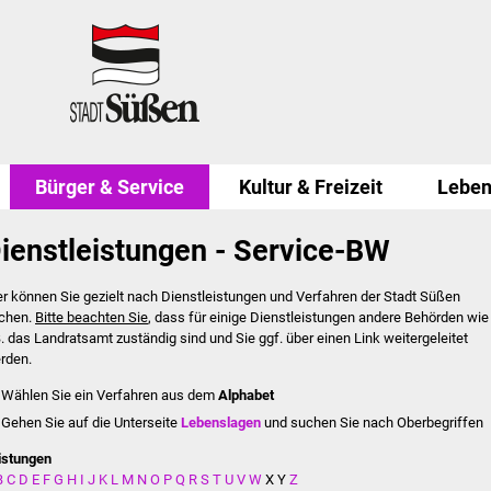
Bürger & Service
Kultur & Freizeit
Leben
ienstleistungen - Service-BW
er können Sie gezielt nach Dienstleistungen und Verfahren der Stadt Süßen
chen.
Bitte beachten Sie
, dass für einige Dienstleistungen andere Behörden wie
B. das Landratsamt zuständig sind und Sie ggf. über einen Link weitergeleitet
rden.
Wählen Sie ein Verfahren aus dem
Alphabet
Gehen Sie auf die Unterseite
Lebenslagen
und suchen Sie nach Oberbegriffen
istungen
B
C
D
E
F
G
H
I
J
K
L
M
N
O
P
Q
R
S
T
U
V
W
X
Y
Z