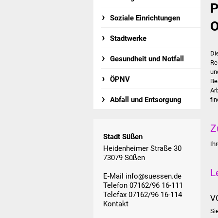
P
Soziale Einrichtungen
O
Stadtwerke
Di
Gesundheit und Notfall
Re
un
ÖPNV
Be
Ar
Abfall und Entsorgung
fi
Z
Stadt Süßen
Ih
Heidenheimer Straße 30
73079 Süßen
L
E-Mail
info@suessen.de
Telefon 07162/96 16-111
Telefax 07162/96 16-114
V
Kontakt
Si