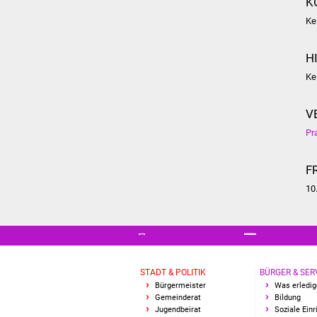
K
Ke
H
Ke
V
Pr
F
10
STADT & POLITIK
BÜRGER & SER
Bürgermeister
Was erledig
Gemeinderat
Bildung
Jugendbeirat
Soziale Ein