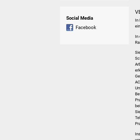
V
Social Media
In
ei
Facebook
In
Ra
Si
Sc
Ar
er
Ge
AC
Um
Be
Pr
be
Si
Te
Pr
In
vo