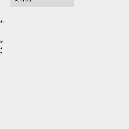
die
le
as
er