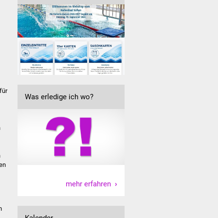
für
Was erledige ich wo?
n
n
ben
mehr erfahren
n
Kalender