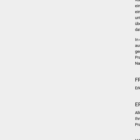
ei
ei
un
üb
da
In
au
ge
Pr
Na
F
Er
E
Al
Ih
Pr