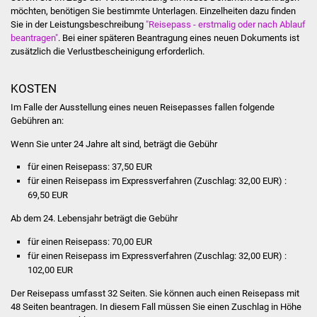
NETZMonitor
möchten, benötigen Sie bestimmte Unterlagen.
Einzelheiten dazu finden
Sie in der Leistungsbeschreibung
"
Reisepass - erstmalig oder nach Ablauf
beantragen"
. Bei einer späteren Beantragung eines neuen Dokuments ist
Gesundheit und Notfall
zusätzlich die Verlustbescheinigung erforderlich.
Ärzte und Apotheken
KOSTEN
Pflege von Angehörigen
Im Falle der Ausstellung eines neuen Reisepasses fallen folgende
Gebühren an:
Hitzewarnung / UV-
Wenn Sie unter 24 Jahre alt sind, beträgt die Gebühr
Index
für einen Reisepass: 37,50 EUR
für einen Reisepass im Expressverfahren
(Zuschlag: 32,00 EUR)
:
ÖPNV
69,50 EUR
Ab dem 24. Lebensjahr beträgt die Gebühr
Bürgerbus (MOBS)
für einen Reisepass: 70,00 EUR
Abfall und Entsorgung
für einen Reisepass im Expressverfahren
(Zuschlag: 32,00 EUR)
:
102,00 EUR
Kultur & Freizeit
Der Reisepass umfasst 32 Seiten. Sie können auch einen Reisepass mit
48 Seiten beantragen. In diesem Fall müssen Sie einen Zuschlag in Höhe