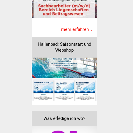
Freundeskreis Asyl
Ukraine-Hilfe
mehr erfahren
Wohnen
Hallenbad: Saisonstart und
Bauen in Süßen
Webshop
Wohnimmobilien +
Baugrundstücke
Wirtschaft
Haushalt & Infos
Wirtschaftsförderung
Was erledige ich wo?
Gewerbeimmobilien