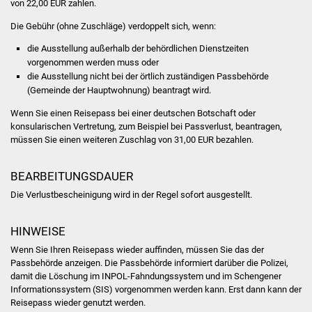
von 22,00 EUR zahlen.
Veranstaltungen
Die Gebühr (ohne Zuschläge) verdoppelt sich, wenn:
Stadtfest
die Ausstellung außerhalb der behördlichen Dienstzeiten
vorgenommen werden muss oder
Ostermarkt
die Ausstellung nicht bei der örtlich zuständigen Passbehörde
(Gemeinde der Hauptwohnung) beantragt wird.
Einrichtungen
Wenn Sie einen Reisepass bei einer deutschen Botschaft oder
konsularischen Vertretung, zum Beispiel bei Passverlust, beantragen,
Hallenbad
müssen Sie einen weiteren Zuschlag von 31,00 EUR bezahlen.
Stadtbücherei
BEARBEITUNGSDAUER
Die Verlustbescheinigung wird in der Regel sofort ausgestellt.
Stadtarchiv
HINWEISE
Zehntscheuer
Wenn Sie Ihren Reisepass wieder auffinden, müssen Sie das der
Passbehörde anzeigen. Die Passbehörde
informiert darüber die Polizei,
Bürgerhaus
damit die Löschung im
INPOL-Fahndungssystem und im Schengener
Informationssystem (SIS) vorgenommen werden kann.
Erst dann kann der
Kulturhalle
Reisepass wieder genutzt werden.