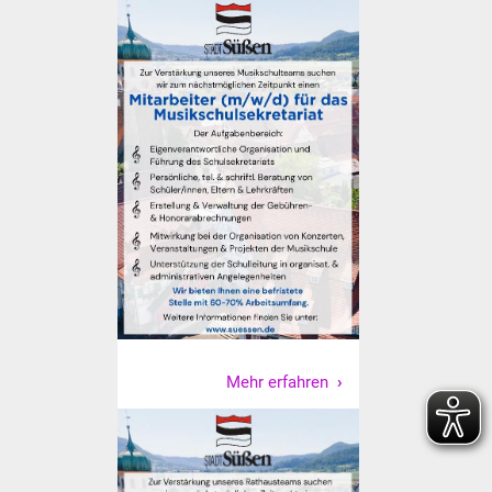
Senioren
Stadtseniorenrat
Sommerwochen für
Ältere
Seniorenwohn- und
Pflegeheim
Familien
Familientreff
Kinder und Jugendliche
Mehr erfahren
Schülerferienprogramm
Migration und Integration