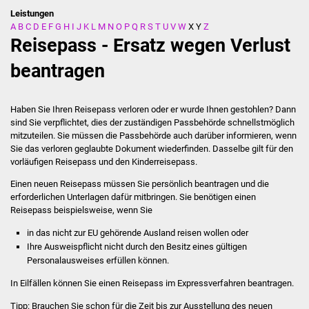
Leistungen
A
B
C
D
E
F
G
H
I
J
K
L
M
N
O
P
Q
R
S
T
U
V
W
X
Y
Z
Stadtverwaltung
Reisepass - Ersatz wegen Verlust
Ansprechpartner
beantragen
Behördenwegweiser
Haben Sie Ihren Reisepass verloren oder er wurde Ihnen gestohlen? Dann
sind Sie verpflichtet, dies der zuständigen Passbehörde schnellstmöglich
Stellenangebote
mitzuteilen. Sie müssen die Passbehörde auch darüber informieren, wenn
Sie das verloren geglaubte Dokument wiederfinden. Dasselbe gilt für den
Kontakt
vorläufigen Reisepass und den Kinderreisepass.
Einen neuen Reisepass müssen Sie persönlich beantragen und die
Veröffentlichungen
erforderlichen Unterlagen dafür mitbringen.
Sie benötigen einen
Reisepass beispielsweise, wenn Sie
Ortsrecht
in das nicht zur EU gehörende Ausland reisen wollen oder
Ihre Ausweispflicht nicht durch den Besitz eines gültigen
FNP / Bebauungspläne
Personalausweises erfüllen können.
In Eilfällen können Sie einen Reisepass im Expressverfahren beantragen.
Wahlen
Tipp:
Brauchen Sie schon für die Zeit bis zur Ausstellung des neuen