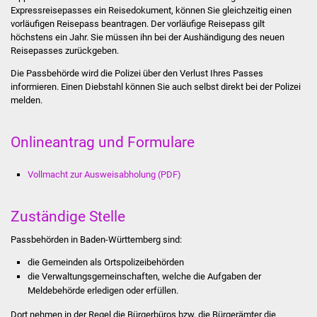
Expressreisepasses ein Reisedokument, können Sie gleichzeitig einen
Stadtinfo
vorläufigen Reisepass beantragen. Der vorläufige Reisepass gilt
höchstens ein Jahr. Sie müssen ihn bei der Aushändigung des neuen
Jubiläumsjahr 2021
Reisepasses zurückgeben.
Die Passbehörde wird die Polizei über den Verlust Ihres Passes
Partnerstädte
informieren. Einen Diebstahl können Sie auch selbst direkt bei der Polizei
melden.
Projekte
Onlineantrag und Formulare
Schulentwicklung Bizet
Vollmacht zur Ausweisabholung (PDF)
Sanierung Hallenbad
Sanierung Bizethalle
Zuständige Stelle
Passbehörden in Baden-Württemberg sind:
Ortsentwicklung
die Gemeinden als Ortspolizeibehörden
Presse
die Verwaltungsgemeinschaften,
welche die Aufgaben der
Meldebehörde erledigen oder erfüllen.
Bürger & Service
Dort nehmen in der Regel die Bürgerbüros bzw. die Bürgerämter die