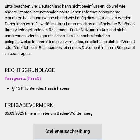
Bitte beachten Sie: Deutschland kann nicht beeinflussen, ob und wie
Vereine und Parteien
andere Staaten ihre nationalen polizeilichen Informationssysteme
einrichten beziehungsweise ob und wie häufig diese aktualisiert werden.
Selbsteintrag Vereine
Daher kann es in Einzelfällen dazu kommen, dass ausländische Behörden
Ihren wiedergefundenen Reisepass für die Nutzung im Ausland nicht
anerkennen oder ihn gar einziehen. Um
Unannehmlichkeiten
Beirat Süßener Vereine
beispielsweise in Ihrem Urlaub zu vermeiden, empfiehlt es sich bei Verlust
oder Diebstahl des Reisepasses, ein neues Dokument in Ihrem Bürgeramt
Sportanlagen
zu beantragen.
Tourismus
RECHTSGRUNDLAGE
Passgesetz (PassG)
Erlebnisregion
§ 15 Pflichten des Passinhabers
Schwäbischer Albtrauf
Route der
FREIGABEVERMERK
Industriekultur
05.03.2026 Innenministerium Baden-Württemberg
Lebenslagen
Stellenausschreibung