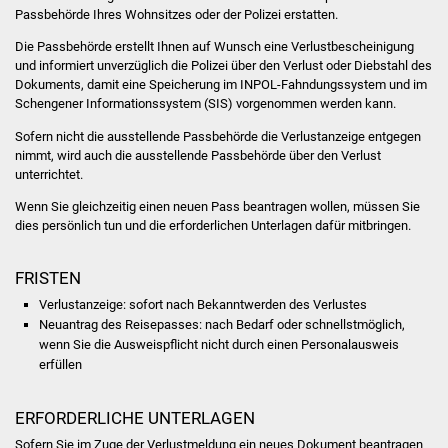
Volkshochschule
Passbehörde Ihres Wohnsitzes oder der Polizei erstatten.
Die Passbehörde erstellt Ihnen auf Wunsch eine Verlustbescheinigung
Soziale Einrichtungen
und
informiert unverzüglich die Polizei über den Verlust oder Diebstahl des
Dokuments, damit eine Speicherung im INPOL-Fahndungssystem und im
Kirchen
Schengener Informationssystem (SIS) vorgenommen werden kann.
Sofern nicht die ausstellende Passbehörde die Verlustanzeige entgegen
Lokale Agenda
nimmt, wird auch die ausstellende Passbehörde über den Verlust
unterrichtet.
Jugendhaus
Wenn Sie gleichzeitig einen neuen Pass beantragen wollen, müssen Sie
dies persönlich tun und die erforderlichen Unterlagen dafür mitbringen.
Fachteam Jugend
FRISTEN
Kinder- und
Verlustanzeige: sofort nach Bekanntwerden des Verlustes
Familienzentrum
Neuantrag des Reisepasses: nach Bedarf oder schnellstmöglich,
wenn Sie die Ausweispflicht nicht durch einen Personalausweis
Stadtwerke
erfüllen
Suenergie
ERFORDERLICHE UNTERLAGEN
Sofern Sie im Zuge der Verlustmeldung ein neues Dokument beantragen