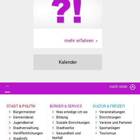
IKG Auen
Ausschreibungen
Öffentliche
mehr erfahren
Ausschreibung
Europaweite
Kalender
Ausschreibung
Beschränkte
nach oben
Ausschreibung
Freihändige Vergabe
STADT & POLITIK
BÜRGER & SERVICE
KULTUR & FREIZEIT
Bürgermeister
Was erledige ich wo
Veranstaltungen
Gemeinderat
Bildung
Einrichtungen
Gewerbeverzeichnis
Jugendbeirat
Soziale Einrichtungen
Vereine und Parteien
Stadtverwaltung
Stadtwerke
Sportanlagen
Gewerbe - Selbsteintrag
Veröffentlichungen
Gesundheit und
Tourismus
Notfall
Stadtinfo