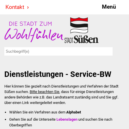
Menü
Kontakt
Stadt & Politik
Bürgermeister
Reden
Gemeinderat
Dienstleistungen - Service-BW
Ausschüsse
Hier können Sie gezielt nach Dienstleistungen und Verfahren der Stadt
Ratsinformationssystem
Süßen suchen.
Bitte beachten Sie
, dass für einige Dienstleistungen
andere Behörden wie z.B. das Landratsamt zuständig sind und Sie ggf.
Jugendbeirat
über einen Link weitergeleitet werden.
Wählen Sie ein Verfahren aus dem
Alphabet
Summerrockfestival
Gehen Sie auf die Unterseite
Lebenslagen
und suchen Sie nach
Oberbegriffen
Hallenbadparty