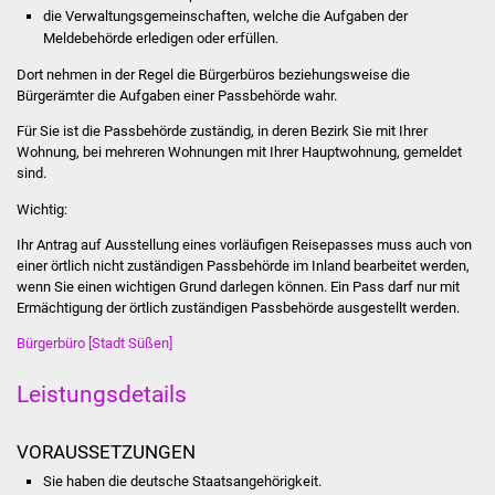
die Verwaltungsgemeinschaften,
welche die Aufgaben der
Stadtinfo
Meldebehörde erledigen oder erfüllen.
Jubiläumsjahr 2021
Dort nehmen in der Regel die Bürgerbüros beziehungsweise die
Bürgerämter die Aufgaben einer Passbehörde wahr.
Partnerstädte
Für Sie ist die Passbehörde zuständig, in deren Bezirk Sie mit Ihrer
Wohnung, bei mehreren Wohnungen mit Ihrer Hauptwohnung, gemeldet
Projekte
sind.
Wichtig:
Schulentwicklung Bizet
Ihr Antrag auf Ausstellung eines vorläufigen Reisepasses muss auch von
einer örtlich nicht zuständigen Passbehörde im Inland bearbeitet werden,
Sanierung Hallenbad
wenn Sie einen wichtigen Grund darlegen können. Ein Pass darf nur mit
Ermächtigung der örtlich zuständigen Passbehörde ausgestellt werden.
Sanierung Bizethalle
Bürgerbüro [Stadt Süßen]
Ortsentwicklung
Leistungsdetails
Presse
VORAUSSETZUNGEN
Sie haben die deutsche Staatsangehörigkeit.
Bürger & Service