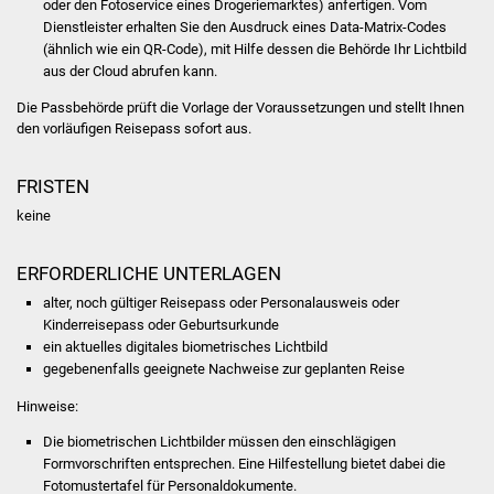
oder den Fotoservice eines Drogeriemarktes) anfertigen. Vom
Volkshochschule
Dienstleister erhalten Sie den Ausdruck eines Data-Matrix-Codes
(ähnlich wie ein QR-Code), mit Hilfe dessen die Behörde Ihr Lichtbild
Soziale Einrichtungen
aus der Cloud abrufen kann.
Die Passbehörde prüft die Vorlage der Voraussetzungen und
stellt Ihnen
Kirchen
den vorläufigen Reisepass sofort aus
.
Lokale Agenda
FRISTEN
keine
Jugendhaus
Fachteam Jugend
ERFORDERLICHE UNTERLAGEN
alter, noch gültiger Reisepass oder Personalausweis oder
Kinder- und
Kinderreisepass oder Geburtsurkunde
ein aktuelles digitales biometrisches Lichtbild
Familienzentrum
gegebenenfalls geeignete Nachweise zur geplanten Reise
Stadtwerke
Hinweise:
Die biometrischen Lichtbilder müssen den einschlägigen
Suenergie
Formvorschriften entsprechen. Eine Hilfestellung bietet dabei die
Fotomustertafel für Personaldokumente.