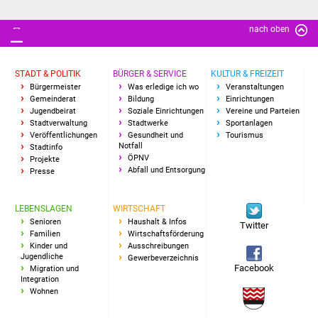
IKG Auen
nach oben
Ausschreibungen
STADT & POLITIK
BÜRGER & SERVICE
KULTUR & FREIZEIT
Öffentliche
Bürgermeister
Was erledige ich wo
Veranstaltungen
Gemeinderat
Bildung
Einrichtungen
Ausschreibung
Jugendbeirat
Soziale Einrichtungen
Vereine und Parteien
Stadtverwaltung
Stadtwerke
Sportanlagen
Europaweite
Veröffentlichungen
Gesundheit und
Tourismus
Notfall
Stadtinfo
Ausschreibung
ÖPNV
Projekte
Abfall und Entsorgung
Presse
Beschränkte
Ausschreibung
LEBENSLAGEN
WIRTSCHAFT
Senioren
Haushalt & Infos
Twitter
Familien
Wirtschaftsförderung
Freihändige Vergabe
Kinder und
Ausschreibungen
Jugendliche
Gewerbeverzeichnis
Facebook
Gewerbeverzeichnis
Migration und
Integration
Wohnen
Gewerbe - Selbsteintrag