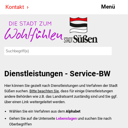
Menü
Kontakt
Stadt & Politik
Bürgermeister
Reden
Gemeinderat
Dienstleistungen - Service-BW
Ausschüsse
Hier können Sie gezielt nach Dienstleistungen und Verfahren der Stadt
Ratsinformationssystem
Süßen suchen.
Bitte beachten Sie
, dass für einige Dienstleistungen
andere Behörden wie z.B. das Landratsamt zuständig sind und Sie ggf.
Jugendbeirat
über einen Link weitergeleitet werden.
Wählen Sie ein Verfahren aus dem
Alphabet
Summerrockfestival
Gehen Sie auf die Unterseite
Lebenslagen
und suchen Sie nach
Oberbegriffen
Hallenbadparty