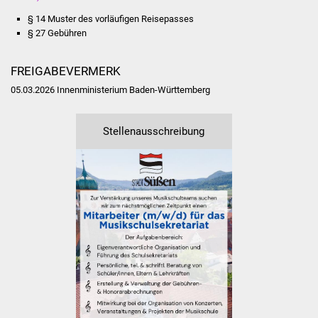
Vereine und Parteien
§ 14 Muster des vorläufigen Reisepasses
§ 27
Gebühren
Selbsteintrag Vereine
FREIGABEVERMERK
Beirat Süßener Vereine
05.03.2026
Innenministerium Baden-Württemberg
Sportanlagen
Stellenausschreibung
Tourismus
Erlebnisregion
Schwäbischer Albtrauf
Route der
Industriekultur
Lebenslagen