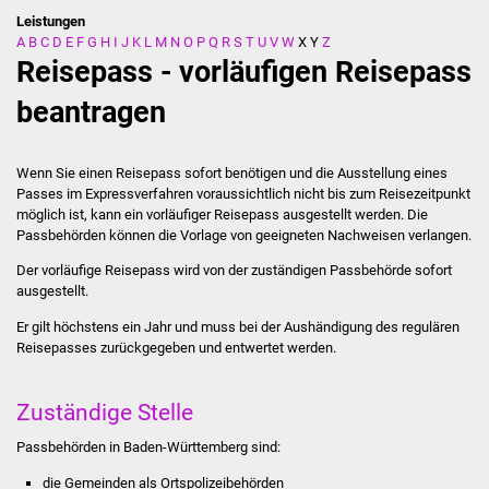
Leistungen
A
B
C
D
E
F
G
H
I
J
K
L
M
N
O
P
Q
R
S
T
U
V
W
X
Y
Z
Stadtverwaltung
Reisepass - vorläufigen Reisepass
Ansprechpartner
beantragen
Behördenwegweiser
Wenn Sie einen Reisepass sofort benötigen und die Ausstellung eines
Passes im Expressverfahren voraussichtlich nicht bis zum Reisezeitpunkt
Stellenangebote
möglich ist, kann ein vorläufiger Reisepass ausgestellt werden.
Die
Passbehörden können die Vorlage von geeigneten Nachweisen verlangen.
Kontakt
Der vorläufige Reisepass wird von der zuständigen Passbehörde sofort
ausgestellt.
Veröffentlichungen
Er gilt höchstens ein Jahr und muss bei der Aushändigung des regulären
Reisepasses zurückgegeben und entwertet werden.
Ortsrecht
FNP / Bebauungspläne
Zuständige Stelle
Passbehörden in Baden-Württemberg sind:
Wahlen
die Gemeinden als Ortspolizeibehörden