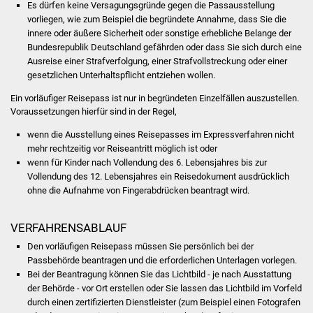
Es dürfen keine Versagungsgründe gegen die Passausstellung
vorliegen
, wie zum Beispiel die begründete Annahme, dass
Sie
die
Was erledige ich wo
innere oder äußere Sicherheit oder sonstige erhebliche Belange der
Bundesrepublik Deutschland gefährden oder
dass Sie sich durch eine
Dienstleistungen
Ausreise einer Strafverfolgung, einer Strafvollstreckung oder einer
gesetzlichen Unterhaltspflicht entziehen wollen
.
Lebenslagen
Ein vorläufiger Reisepass ist nur in begründeten Einzelfällen auszustellen.
Voraussetzungen hierfür sind in der Regel,
Formulare
wenn die Ausstellung eines Reisepasses im Expressverfahren nicht
mehr rechtzeitig vor Reiseantritt möglich ist oder
Bürgerinfos
wenn für Kinder
nach Vollendung des 6. Lebensjahres bis zur
Vollendung des 12. Lebensjahres
ein Reisedokument ausdrücklich
Bildung
ohne die Aufnahme von Fingerabdrücken beantragt wird.
Schulen
VERFAHRENSABLAUF
Den vorläufigen Reisepass müssen Sie persönlich bei der
Kindergärten
Passbehörde beantragen
und die erforderlichen Unterlagen vorlegen
.
Bei der Beantragung können Sie
das Lichtbild - je nach Ausstattung
Kolping-Musikschule
der Behörde - vor Ort erstellen oder Sie lassen das Lichtbild im Vorfeld
durch einen zertifizierten Dienstleister (zum Beispiel einen Fotografen