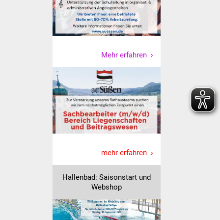
Senioren
Stadtseniorenrat
Sommerwochen für
Mehr erfahren
Ältere
Seniorenwohn- und
Pflegeheim
Familien
Familientreff
mehr erfahren
Kinder und Jugendliche
Hallenbad: Saisonstart und
Webshop
Schülerferienprogramm
Migration und Integration