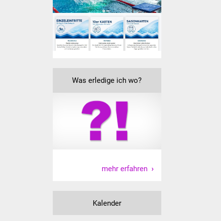
Freundeskreis Asyl
Ukraine-Hilfe
Wohnen
Was erledige ich wo?
Bauen in Süßen
Wohnimmobilien +
Baugrundstücke
Wirtschaft
Haushalt & Infos
mehr erfahren
Wirtschaftsförderung
Kalender
Gewerbeimmobilien