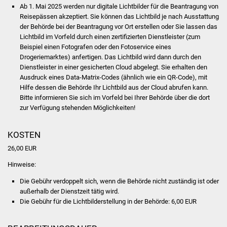
NETZMonitor
Ab 1. Mai 2025 werden nur digitale Lichtbilder für die Beantragung von
Reisepässen akzeptiert. Sie können das Lichtbild je nach Ausstattung
der Behörde bei der Beantragung vor Ort erstellen oder Sie lassen das
Gesundheit und Notfall
Lichtbild im Vorfeld
durch einen zertifizierten Dienstleister (zum
Beispiel einen Fotografen oder den Fotoservice eines
Ärzte und Apotheken
Drogeriemarktes) anfertigen.
Das Lichtbild wird dann durch den
Dienstleister in einer gesicherten Cloud abgelegt.
Sie erhalten den
Pflege von Angehörigen
Ausdruck eines Data-Matrix-Codes (ähnlich wie ein QR-Code), mit
Hilfe dessen die Behörde Ihr Lichtbild aus der Cloud
abrufen kann.
Bitte informieren Sie sich im Vorfeld bei Ihrer Behörde über die dort
Hitzewarnung / UV-
zur Verfügung stehenden Möglichkeiten!
Index
KOSTEN
ÖPNV
26,00 EUR
Bürgerbus (MOBS)
Hinweise:
Die Gebühr verdoppelt sich, wenn die Behörde nicht zuständig ist oder
Abfall und Entsorgung
außerhalb der Dienstzeit tätig wird.
Die Gebühr für die Lichtbilderstellung in der Behörde: 6,00 EUR
Kultur & Freizeit