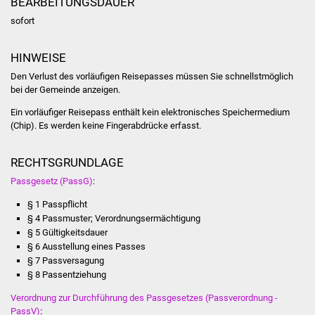
BEARBEITUNGSDAUER
Veranstaltungen
sofort
Stadtfest
HINWEISE
Ostermarkt
Den Verlust des vorläufigen Reisepasses müssen Sie schnellstmöglich
bei der Gemeinde anzeigen.
Einrichtungen
Ein vorläufiger Reisepass enthält kein elektronisches Speichermedium
(Chip). Es werden keine Fingerabdrücke erfasst.
Hallenbad
RECHTSGRUNDLAGE
Stadtbücherei
Passgesetz (PassG)
:
Stadtarchiv
§ 1 Passpflicht
§ 4
Passmuster; Verordnungsermächtigung
§ 5 Gültigkeitsdauer
Zehntscheuer
§ 6 Ausstellung eines Passes
§ 7 Passversagung
Bürgerhaus
§ 8 Passentziehung
Verordnung zur Durchführung des Passgesetzes (Passverordnung -
Kulturhalle
PassV)
: