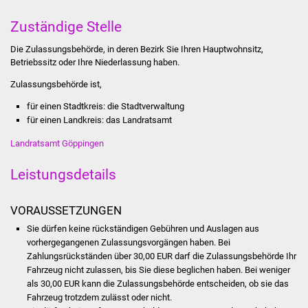
Stadtinfo
Zuständige Stelle
Jubiläumsjahr 2021
Die Zulassungsbehörde, in deren Bezirk Sie Ihren Hauptwohnsitz,
Betriebssitz oder Ihre Niederlassung haben.
Partnerstädte
Zulassungsbehörde ist,
für einen Stadtkreis: die Stadtverwaltung
Projekte
für einen Landkreis: das Landratsamt
Schulentwicklung Bizet
Landratsamt Göppingen
Leistungsdetails
Sanierung Hallenbad
Sanierung Bizethalle
VORAUSSETZUNGEN
Sie dürfen keine rückständigen Gebühren und Auslagen aus
Ortsentwicklung
vorhergegangenen Zulassungsvorgängen haben.
Bei
Zahlungsrückständen über 30,00 EUR darf die Zula
s
sungsbehörde Ihr
Presse
Fahrzeug nicht zulassen, bis Sie diese beglichen haben. Bei weniger
als 30,00 EUR kann die Zula
s
sungsbehörde entscheiden, ob sie das
Fahrzeug trotzdem zulässt oder nicht.
Bürger & Service