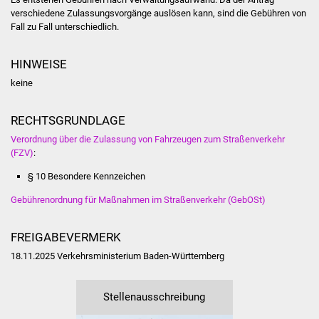
NETZMonitor
verschiedene Zulassungsvorgänge auslösen kann, sind die Gebühren von
Fall zu Fall unterschiedlich.
Gesundheit und Notfall
HINWEISE
Ärzte und Apotheken
keine
Pflege von Angehörigen
RECHTSGRUNDLAGE
Hitzewarnung / UV-
Verordnung über die Zulassung von Fahrzeugen zum Straßenverkehr
(FZV)
:
Index
§ 10 Besondere Kennzeichen
ÖPNV
Gebührenordnung für Maßnahmen im Straßenverkehr (GebOSt)
Bürgerbus (MOBS)
FREIGABEVERMERK
18.11.2025 Verkehrsministerium Baden-Württemberg
Abfall und Entsorgung
Kultur & Freizeit
Stellenausschreibung