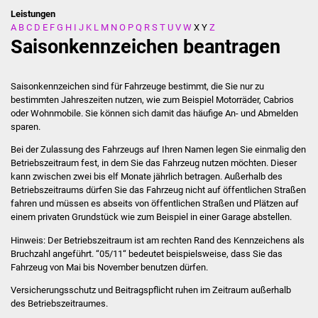
Leistungen
A
B
C
D
E
F
G
H
I
J
K
L
M
N
O
P
Q
R
S
T
U
V
W
X
Y
Z
Stadtverwaltung
Saisonkennzeichen beantragen
Ansprechpartner
Saisonkennzeichen sind für Fahrzeuge bestimmt, die Sie nur zu
Behördenwegweiser
bestimmten Jahreszeiten nutzen, wie zum Beispiel Motorräder, Cabrios
oder Wohnmobile. Sie können sich damit das häufige An- und Abmelden
sparen.
Stellenangebote
Bei der Zulassung des Fahrzeugs auf Ihren Namen legen Sie einmalig den
Kontakt
Betriebszeitraum fest, in dem Sie das Fahrzeug nutzen möchten. Dieser
kann zwischen zwei bis elf Monate jährlich betragen. Außerhalb des
Betriebszeitraums dürfen Sie das Fahrzeug nicht auf öffentlichen Straßen
Veröffentlichungen
fahren und müssen es abseits von öffentlichen Straßen und Plätzen auf
einem privaten Grundstück
wie zum Beispiel in einer Garage
abstellen.
Ortsrecht
Hinweis:
Der Betriebszeitraum ist am rechten Rand des Kennze
i
chens als
Bruchzahl angeführt. “05/11“ bedeutet beispielsweise, dass Sie das
FNP / Bebauungspläne
Fahrzeug von Mai bis November benutzen dürfen.
Versicherungsschutz und Beitragspflicht ruhen im Zeitraum auße
r
halb
Wahlen
des Betriebszeitraumes.