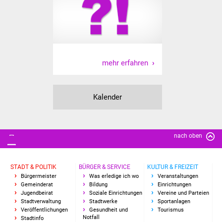
Senioren
Stadtseniorenrat
Sommerwochen für
Ältere
mehr erfahren
Seniorenwohn- und
Pflegeheim
Kalender
Familien
nach oben
Familientreff
Kinder und Jugendliche
STADT & POLITIK
BÜRGER & SERVICE
KULTUR & FREIZEIT
Bürgermeister
Was erledige ich wo
Veranstaltungen
Gemeinderat
Bildung
Einrichtungen
Schülerferienprogramm
Jugendbeirat
Soziale Einrichtungen
Vereine und Parteien
Stadtverwaltung
Stadtwerke
Sportanlagen
Veröffentlichungen
Gesundheit und
Tourismus
Migration und Integration
Notfall
Stadtinfo