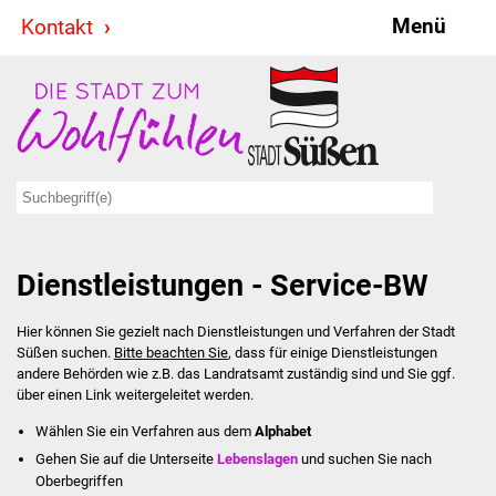
Menü
Kontakt
Stadt & Politik
Bürgermeister
Reden
Gemeinderat
Dienstleistungen - Service-BW
Ausschüsse
Hier können Sie gezielt nach Dienstleistungen und Verfahren der Stadt
Ratsinformationssystem
Süßen suchen.
Bitte beachten Sie
, dass für einige Dienstleistungen
andere Behörden wie z.B. das Landratsamt zuständig sind und Sie ggf.
Jugendbeirat
über einen Link weitergeleitet werden.
Wählen Sie ein Verfahren aus dem
Alphabet
Summerrockfestival
Gehen Sie auf die Unterseite
Lebenslagen
und suchen Sie nach
Oberbegriffen
Hallenbadparty