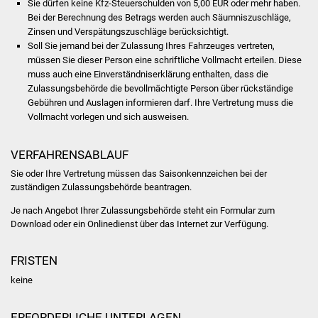
Sie dürfen keine Kfz-Steuerschulden von 5,00 EUR oder mehr haben.
Bei der Berechnung des Betrags werden auch Säumniszuschläge,
Was erledige ich wo
Zinsen und Verspätungszuschläge b
e
rücksichtigt.
Soll Sie jemand bei der Zulassung Ihres Fahrzeuges vertreten,
Dienstleistungen
müssen Sie dieser Person eine schriftliche Vollmacht erteilen. Diese
muss auch eine Einverständniserklärung enthalten, dass die
Zulassungsbehörde die bevollmächtigte Person über rückständige
Lebenslagen
Gebühren und Auslagen informieren darf. Ihre Vertretung muss die
Vollmacht vorlegen und sich ausweisen.
Formulare
VERFAHRENSABLAUF
Bürgerinfos
Sie oder Ihre Vertretung müssen das Saisonkennzeichen bei der
zuständigen Zulassungsbehörde beantragen.
Bildung
Je nach Angebot Ihrer Zulassungsbehörde steht ein Formular zum
Download oder ein Onlinedienst über das Internet zur Verfügung.
Schulen
Kindergärten
FRISTEN
keine
Kolping-Musikschule
ERFORDERLICHE UNTERLAGEN