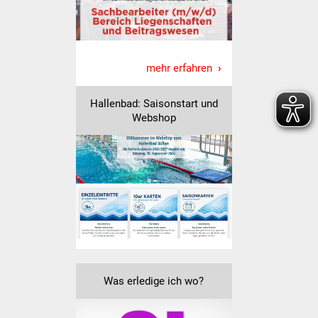
Vereine und Parteien
Selbsteintrag Vereine
mehr erfahren
Beirat Süßener Vereine
Hallenbad: Saisonstart und
Webshop
Sportanlagen
Tourismus
Erlebnisregion
Schwäbischer Albtrauf
Route der
Industriekultur
Was erledige ich wo?
Lebenslagen