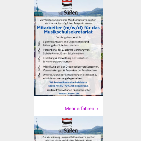
Veranstaltungen
Stadtfest
Ostermarkt
Einrichtungen
Hallenbad
Stadtbücherei
Stadtarchiv
Zehntscheuer
Mehr erfahren
Bürgerhaus
Kulturhalle