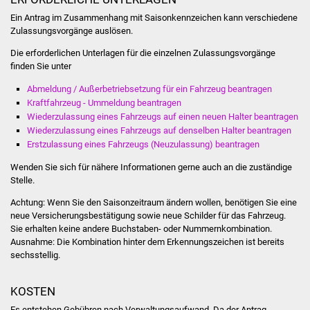
Volkshochschule
Ein Antrag im Zusammenhang mit Saisonkennzeichen kann verschiedene
Zulassungsvorgänge auslösen.
Soziale Einrichtungen
Die erforderlichen Unterlagen für die einzelnen Zulassungsvorgänge
finden Sie unter
Kirchen
Abmeldung / Außerbetriebsetzung für ein Fahrzeug beantragen
Kraftfahrzeug - Ummeldung beantragen
Lokale Agenda
Wiederzulassung eines Fahrzeugs auf einen neuen Halter beantragen
Wiederzulassung eines Fahrzeugs auf denselben Halter beantragen
Jugendhaus
Erstzulassung eines Fahrzeugs (Neuzulassung) beantragen
Wenden Sie sich für nähere Informationen gerne auch an die zuständige
Fachteam Jugend
Stelle.
Kinder- und
Achtung: Wenn Sie den Saisonzeitraum ändern wollen, benötigen Sie eine
neue Versicherungsbestätigung sowie neue Schilder für das Fahrzeug.
Familienzentrum
Sie erhalten keine andere Buchstaben- oder Nummernkombination.
Ausnahme: Die Kombination hinter dem Erkennungszeichen ist bereits
Stadtwerke
sechsstellig.
Suenergie
KOSTEN
Es entstehen Gebühren nach Verwaltungsaufwand. Da der Antrag