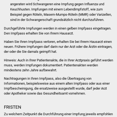
Volkshochschule
angeraten wird Schwangeren eine Impfung gegen Influenza und
Keuchhusten. Impfungen mit einem Lebendimpfstoff, wie zum
Beispiel gegen Röteln, Masern-Mumps-Röteln (MMR) oder Varizellen,
Soziale Einrichtungen
sind in der Schwangerschaft grundsätzlich nicht durchzuführen.
Kirchen
Durchgeführte Impfungen werden in einen gelben Impfpass eingetragen.
Den Impfpass erhalten Sie von Ihrem Hausarzt.
Lokale Agenda
Haben Sie Ihren Impfpass verloren, erhalten Sie bei Ihrem Hausarzt einen
neuen. Frühere Impfungen darf darin nur der Arzt oder die Ärztin eintragen,
Jugendhaus
der oder die Sie damals geimpft hat.
Hinweis: Auch in Ihrer Patientenakte, die in Ihrer Arztpraxis geführt werden
Fachteam Jugend
muss, werden Impfungen dokumentiert. Patientenakten werden
mindestens zehn Jahre aufbewahrt.
Kinder- und
Nachtragungen in Ihren Impfpass, also die Übertragung von
Familienzentrum
Informationen, beispielsweise aus einem alten Impfpass oder aus einer
Impfbescheinigung, die ersatzweise ausgestellt wurde, darf jeder Arzt
oder Apotheker sowie das Gesundheitsamt vornehmen.
Stadtwerke
FRISTEN
Suenergie
Zu welchem Zeitpunkt die Durchführung einer Impfung jeweils empfohlen