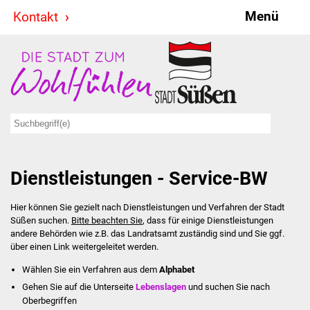
Menü
Kontakt
Stadt & Politik
Bürgermeister
Reden
Gemeinderat
Dienstleistungen - Service-BW
Ausschüsse
Hier können Sie gezielt nach Dienstleistungen und Verfahren der Stadt
Ratsinformationssystem
Süßen suchen.
Bitte beachten Sie
, dass für einige Dienstleistungen
andere Behörden wie z.B. das Landratsamt zuständig sind und Sie ggf.
Jugendbeirat
über einen Link weitergeleitet werden.
Wählen Sie ein Verfahren aus dem
Alphabet
Summerrockfestival
Gehen Sie auf die Unterseite
Lebenslagen
und suchen Sie nach
Oberbegriffen
Hallenbadparty