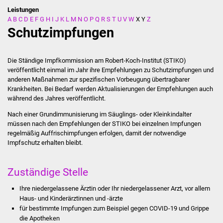
Leistungen
A
B
C
D
E
F
G
H
I
J
K
L
M
N
O
P
Q
R
S
T
U
V
W
X
Y
Z
Stadtverwaltung
Schutzimpfungen
Ansprechpartner
Die Ständige Impfkommission am Robert-Koch-Institut (STIKO)
Behördenwegweiser
veröffentlicht einmal im Jahr ihre Empfehlungen zu Schutzimpfungen und
anderen Maßnahmen zur spezifischen Vorbeugung übertragbarer
Krankheiten. Bei Bedarf werden Aktualisierungen der Empfehlungen auch
Stellenangebote
während des Jahres veröffentlicht.
Kontakt
Nach einer Grundimmunisierung im Säuglings- oder Kleinkindalter
müssen nach den Empfehlungen der STIKO bei einzelnen Impfungen
regelmäßig Auffrischimpfungen erfolgen, damit der notwendige
Veröffentlichungen
Impfschutz erhalten bleibt.
Ortsrecht
Zuständige Stelle
FNP / Bebauungspläne
Ihre niedergelassene Ärztin oder Ihr niedergelassener Arzt, vor allem
Haus- und Kinderärztinnen und -ärzte
Wahlen
für bestimmte Impfungen zum Beispiel gegen COVID-19 und Grippe
die Apotheken