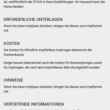
NETZMonitor
ist, veröffentlicht die STIKO in ihren Empfehlungen. Ihr Hausarzt kann Sie
hierzu beraten.
Gesundheit und Notfall
ERFORDERLICHE UNTERLAGEN
Ärzte und Apotheken
Wenn Sie einen Impfpass besitzen, bringen Sie diesen zum Impftermin
mit.
Pflege von Angehörigen
KOSTEN
Hitzewarnung / UV-
Die Kosten für öffentlich empfohlene Impfungen übernimmt die
Index
Krankenkasse.
Einige Kassen übernehmen auch die Kosten für Reiseimpfungen sowie
ÖPNV
für Impfungen, die nach dem empfohlenen Alter durchgeführt wurden.
Bürgerbus (MOBS)
HINWEISE
Wenn Sie einen Impfpass besitzen, bringen Sie diesen zum Impftermin
Abfall und Entsorgung
mit.
Kultur & Freizeit
VERTIEFENDE INFORMATIONEN