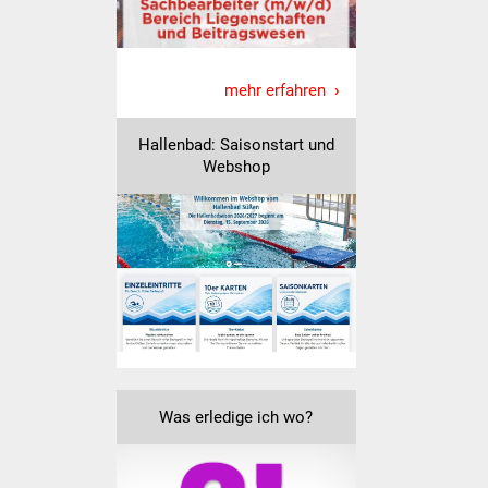
Senioren
Stadtseniorenrat
mehr erfahren
Sommerwochen für
Ältere
Hallenbad: Saisonstart und
Webshop
Seniorenwohn- und
Pflegeheim
Familien
Familientreff
Kinder und Jugendliche
Schülerferienprogramm
Was erledige ich wo?
Migration und Integration