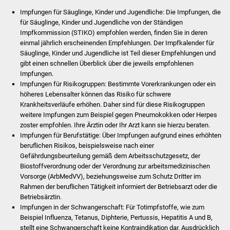
Impfungen für Säuglinge, Kinder und Jugendliche: Die Impfungen, die
Was erledige ich wo
für Säuglinge, Kinder und Jugendliche von der Ständigen
Impfkommission (STIKO) empfohlen werden, finden Sie in deren
Dienstleistungen
einmal jährlich erscheinenden Empfehlungen. Der Impfkalender für
Säuglinge, Kinder und Jugendliche ist Teil dieser Empfehlungen und
gibt einen schnellen Überblick über die jeweils empfohlenen
Lebenslagen
Impfungen.
Impfungen für Risikogruppen: Bestimmte Vorerkrankungen oder ein
Formulare
höheres Lebensalter können das Risiko für schwere
Krankheitsverläufe erhöhen. Daher sind für diese Risikogruppen
Bürgerinfos
weitere Impfungen zum Beispiel gegen Pneumokokken oder Herpes
zoster empfohlen. Ihre Ärztin oder Ihr Arzt kann sie hierzu beraten.
Impfungen für Berufstätige:
Über Impfungen aufgrund eines erhöhten
Bildung
beruflichen Risikos, beispielsweise nach einer
Gefährdungsbeurteilung gemäß dem Arbeitsschutzgesetz, der
Schulen
Biostoffverordnung oder der Verordnung zur arbeitsmedizinischen
Vorsorge (ArbMedVV), beziehungsweise zum Schutz Dritter im
Rahmen der beruflichen Tätigkeit informiert der Betriebsarzt oder die
Kindergärten
Betriebsärztin.
Impfungen in der Schwangerschaft: Für Totimpfstoffe, wie zum
Kolping-Musikschule
Beispiel Influenza, Tetanus, Diphterie, Pertussis, Hepatitis A und B,
stellt eine Schwangerschaft keine Kontraindikation dar. Ausdrücklich