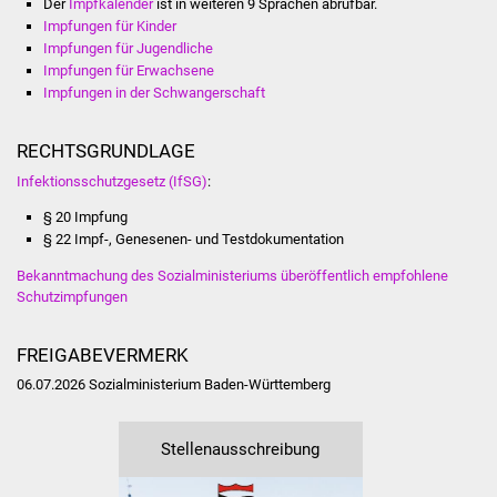
Der
Impfkalender
ist in weiteren 9 Sprachen abrufbar.
Veranstaltungen
Impfungen für Kinder
Impfungen für Jugendliche
Stadtfest
Impfungen für Erwachsene
Impfungen in der Schwangerschaft
Ostermarkt
RECHTSGRUNDLAGE
Einrichtungen
Infektionsschutzgesetz (IfSG)
:
Hallenbad
§
20 Impfung
§ 22
Impf-, Genesenen- und Testdokumentation
Stadtbücherei
Bekanntmachung des Sozialministeriums überöffentlich empfohlene
Schutzimpfungen
Stadtarchiv
FREIGABEVERMERK
Zehntscheuer
06.07.2026
Sozialministerium Baden-Württemberg
Bürgerhaus
Stellenausschreibung
Kulturhalle