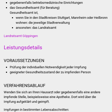
gegebenenfalls betriebsmedizinische Einrichtungen
Stadtinfo
das Gesundheitsamt (für Beratung)
Gesundheitsamt ist,
Jubiläumsjahr 2021
wenn Sie in den Stadtkreisen Stuttgart, Mannheim oder Heilbronn
wohnen: die jeweilige Stadtverwaltung
Partnerstädte
ansonsten: das Landratsamt
Landratsamt Göppingen
Projekte
Leistungsdetails
Schulentwicklung Bizet
VORAUSSETZUNGEN
Sanierung Hallenbad
Prüfung der individuellen Notwendigkeit jeder Impfung
geeigneter Gesundheitszustand der zu impfenden Person
Sanierung Bizethalle
VERFAHRENSABLAUF
Ortsentwicklung
Wenden Sie sich an Ihren Hausarzt oder gegebenenfalls eine andere
impfende Stelle, beispielsweise eine Apotheke. Dort wird über die
Presse
Impfung aufgeklärt und geimpft.
Bürger & Service
Impfungen in bestimmten Lebensabschnitten: