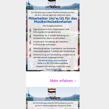
Vereine und Parteien
Selbsteintrag Vereine
Beirat Süßener Vereine
Sportanlagen
Tourismus
Erlebnisregion
Schwäbischer Albtrauf
Mehr erfahren
Route der
Industriekultur
Lebenslagen